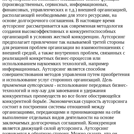
(производственных, сервисных, информационных,
финансовых, управленческих и т.д.) внешней организацией,
располагающей необходимыми для этого ресурсами, на
основе долгосрочного соглашения. В настоящее время
аутсорсинг рассматривается как современная методология
создания высокоэффективных и конкурентоспособных
организаций в условиях жесткой конкуренции. Аутсорсинг
предполагает привлечение так называемой третей стороны
для решения проблем организации во взаимоотношениях с
внешней средой, а также внутренних проблем, связанных с
реализацией конкретных бизнес-процессов или
использованием наукоемких технологий, например
информационных. Аутсорсинг является способом
совершенствования методов управления путем приобретения
и использование услуг сторонних организаций.
Цель
применения аутсорсинга -
использование передовых бизнес-
технологий и ноу-хау для завоевания и удержания
конкурентных преимуществ во все более обостряющейся
конкурентной борьбе. Экономическая сущность аутсорсинга
состоит в построении системы отношений между
организациями, передающими и принимающими на себя
выполнение отдельных видов деятельности на основе
заключаемых долгосрочных соглашений. Конкуренция
является движущей силой аутсорсинга. Аутсорсинг
развивается в обратную сторону. Можно сказать, что он