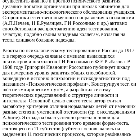
осуществить диагноз и прогноз психического развития.
Делались попытки организации при школах кабинетов для
экспериментально-психологического обследования учащихся.
Сторонники естественнонаучного направления в психологии
(А.П.Нечаев, Н.Е.Румянцев, Г.И.Россолимо и др.) активно
способствовали распространению идеи тестирования,
зачастую, подобно своим западным коллегам, возлагая на
тесты слишком большие надежды.
Работы по психологическому тестированию в России до 1917
г. в первую очередь связаны с именами выдающихся
психиатров и психологов Г.И.Россолимо и Ф.Е.Рыбакова. В
1908 году Григорий Иванович Россолимо публикует шкалу
для измерения уровня развития общих способностей,
вошедшую в историю психологии и психодиагностики под
названием «Психологические профили». Конструируя тест, он
шёл не эмпирическим путём, а разработал систему
теоретических представлений о структуре личности и
интеллекта. Основной целью своего теста автор считал
выработку критериев отличия нормальных детей от имеющих
разные степени умственной отсталости (ср. с исследованиями
А.Бине). Эта задача была успешно решена в новой для
психологического тестирования того времени форме-теста,
состоящего из 11 субтестов (субтесты основывались на
выделении 11 психических процессов, которые разбивались