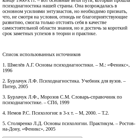
конце 1960-х гг. – вот основные вехи пути, который прошла
психодиагностика нашей страны. Она возрождалась в
основном усилиями энтузиастов, но необходимо признать,
что, не смотря на условия, отнюдь не благоприятствующие
развитию, смогла только отстоять себя в качестве
самостоятельной области знания, но и достичь за короткий
срок заметных успехов в теории и практике.
Список использованных источников
1. Шмелёв А.Г. Основы психодиагностики. – М.: «Феникс»,
1996
2. Бурлачук Л.Ф. Психодиагностика. Учебник для вузов. –
Питер, 2005
3. Бурлачук Л.Ф., Морозов С.М. Словарь-справочник по
психодиагностике. – СПб, 1999
4. Немов Р.С. Психология: в 3-х т. – М, 2000. – Т.2.
5. Столяренко Л.Д. Основы психологии. Практикум. – Ростов-
на-Дону, «Феникс», 2005