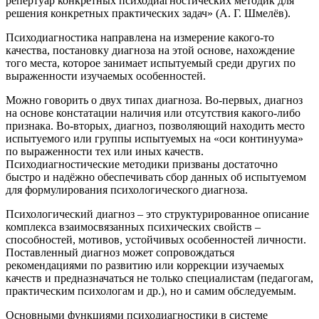
репертуар конкретных психодиагностических методик для
решения конкретных практических задач» (А. Г. Шмелёв).
Психодиагностика направлена на измерение какого-то
качества, постановку диагноза на этой основе, нахождение
того места, которое занимает испытуемый среди других по
выраженности изучаемых особенностей.
Можно говорить о двух типах диагноза. Во-первых, диагноз
на основе констатации наличия или отсутствия какого-либо
признака. Во-вторых, диагноз, позволяющий находить место
испытуемого или группы испытуемых на «оси континуума»
по выраженности тех или иных качеств.
Психодиагностические методики призваны достаточно
быстро и надёжно обеспечивать сбор данных об испытуемом
для формулирования психологического диагноза.
Психологический диагноз – это структурированное описание
комплекса взаимосвязанных психических свойств –
способностей, мотивов, устойчивых особенностей личности.
Поставленный диагноз может сопровождаться
рекомендациями по развитию или коррекции изучаемых
качеств и предназначаться не только специалистам (педагогам,
практическим психологам и др.), но и самим обследуемым.
Основными функциями психодиагностики в системе