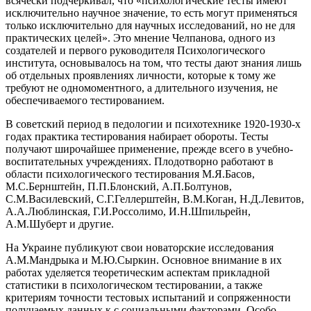
всячески подчёркивал, что «психологические тесты имеют
исключительно научное значение, то есть могут применяться
только исключительно для научных исследований, но не для
практических целей». Это мнение Челпанова, одного из
создателей и первого руководителя Психологического
института, основывалось на том, что тесты дают знания лишь
об отдельных проявлениях личности, которые к тому же
требуют не одномоментного, а длительного изучения, не
обеспечиваемого тестированием.
В советский период в педологии и психотехнике 1920-1930-х
годах практика тестирования набирает обороты. Тесты
получают широчайшее применение, прежде всего в учебно-
воспитательных учреждениях. Плодотворно работают в
области психологического тестирования М.Я.Басов,
М.С.Бернштейн, П.П.Блонский, А.П.Болтунов,
С.М.Василевский, С.Г.Геллерштейн, В.М.Коган, Н.Д.Левитов,
А.А.Люблинская, Г.И.Россолимо, И.Н.Шпильрейн,
А.М.Шуберт и другие.
На Украине публикуют свои новаторские исследования
А.М.Мандрыка и М.Ю.Сыркин. Основное внимание в их
работах уделяется теоретическим аспектам прикладной
статистики в психологическом тестировании, а также
критериям точности тестовых испытаний и сопряженности
получаемых данных к с социальными факторами. Особо