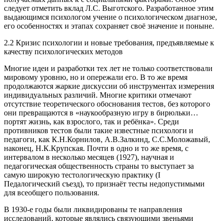
следует отметить вклад Л.С. Выготского. Разработанное этим
выдающимся психологом учение о психологическом диагнозе,
его особенностях и этапах сохраняет своё значение и поныне.
2.2 Кризис психологии и новые требования, предъявляемые к
качеству психологических методов
Многие идеи и разработки тех лет не только соответствовали
мировому уровню, но и опережали его. В то же время
продолжаются жаркие дискуссии об инструментах измерения
индивидуальных различий. Многие критики отмечают
отсутствие теоретического обоснования тестов, без которого
они превращаются в «наукообразную игру в бирюльки…
портят жизнь, как взрослого, так и ребёнка». Среди
противников тестов были такие известные психологи и
педагоги, как К.Н.Корнилов, А.В.Залкинд, С.С.Моложавый,
наконец, Н.К.Крупская. Почти в одно и то же время, с
интервалом в несколько месяцев (1927), научная и
педагогическая общественность страны то выступает за
самую широкую тестологическую практику (I
Педалогический съезд), то признаёт тесты недопустимыми
для всеобщего пользования.
В 1930-е годы были ликвидированы те направления
исследований, которые являлись связующими звеньями