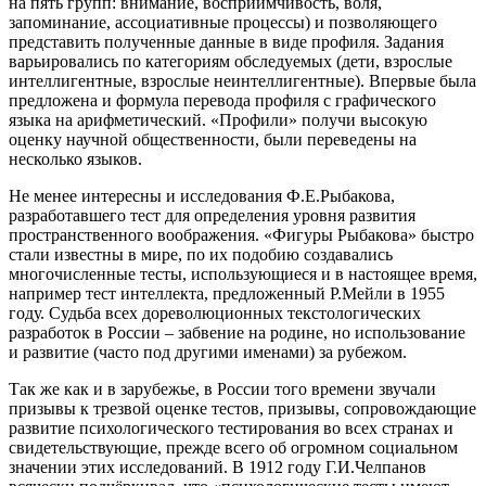
на пять групп: внимание, восприимчивость, воля,
запоминание, ассоциативные процессы) и позволяющего
представить полученные данные в виде профиля. Задания
варьировались по категориям обследуемых (дети, взрослые
интеллигентные, взрослые неинтеллигентные). Впервые была
предложена и формула перевода профиля с графического
языка на арифметический. «Профили» получи высокую
оценку научной общественности, были переведены на
несколько языков.
Не менее интересны и исследования Ф.Е.Рыбакова,
разработавшего тест для определения уровня развития
пространственного воображения. «Фигуры Рыбакова» быстро
стали известны в мире, по их подобию создавались
многочисленные тесты, использующиеся и в настоящее время,
например тест интеллекта, предложенный Р.Мейли в 1955
году. Судьба всех дореволюционных текстологических
разработок в России – забвение на родине, но использование
и развитие (часто под другими именами) за рубежом.
Так же как и в зарубежье, в России того времени звучали
призывы к трезвой оценке тестов, призывы, сопровождающие
развитие психологического тестирования во всех странах и
свидетельствующие, прежде всего об огромном социальном
значении этих исследований. В 1912 году Г.И.Челпанов