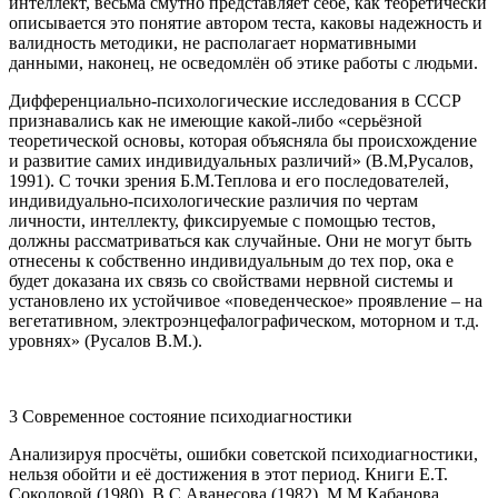
интеллект, весьма смутно представляет себе, как теоретически
описывается это понятие автором теста, каковы надежность и
валидность методики, не располагает нормативными
данными, наконец, не осведомлён об этике работы с людьми.
Дифференциально-психологические исследования в СССР
признавались как не имеющие какой-либо «серьёзной
теоретической основы, которая объясняла бы происхождение
и развитие самих индивидуальных различий» (В.М,Русалов,
1991). С точки зрения Б.М.Теплова и его последователей,
индивидуально-психологические различия по чертам
личности, интеллекту, фиксируемые с помощью тестов,
должны рассматриваться как случайные. Они не могут быть
отнесены к собственно индивидуальным до тех пор, ока е
будет доказана их связь со свойствами нервной системы и
установлено их устойчивое «поведенческое» проявление – на
вегетативном, электроэнцефалографическом, моторном и т.д.
уровнях» (Русалов В.М.).
3 Современное состояние психодиагностики
Анализируя просчёты, ошибки советской психодиагностики,
нельзя обойти и её достижения в этот период. Книги Е.Т.
Соколовой (1980), В.С.Аванесова (1982), М.М.Кабанова