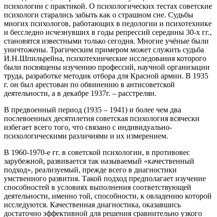
психологии с практикой. О психологических тестах советские
психологи старались забыть как о страшном сне. Судьбы
многих психологов, работающих в педологии и психотехнике
и бесследно исчезнувших в годы репрессий середины 30-х гг.,
становятся известными только сегодня. Многие учёные были
уничтожены. Трагическим примером может служить судьба
И.Н.Шпильрейна, психотехнические исследования которого
были посвящены изучению профессий, научной организации
труда, разработке методик отбора для Красной армии. В 1935
г. он был арестован по обвинению в антисоветской
деятельности, а в декабре 1937г. – расстрелян.
В предвоенный период (1935 – 1941) и более чем два
послевоенных десятилетия советская психология всячески
избегает всего того, что связано с индивидуально-
психологическими различиями и их измерением.
В 1960-1970-е гг. в советской психологии, в противовес
зарубежной, развивается так называемый «качественный
подход», реализуемый, прежде всего в диагностики
умственного развития. Такой подход предполагает изучение
способностей в условиях выполнения соответствующей
деятельности, именно той, способности, к овладению которой
исследуются. Качественная диагностика, оказавшись
достаточно эффективной для решения сравнительно узкого