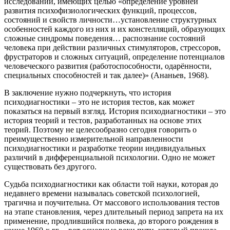
исследований, имеющих целью «определение уровней
развития психофизиологических функций, процессов,
состояний и свойств личности…установление структурных
особенностей каждого из них и их констелляций, образующих
сложные синдромы поведения… распознание состояний
человека при действии различных стимуляторов, стрессоров,
фрустраторов и сложных ситуаций, определение потенциалов
человеческого развития (работоспособности, одарённости,
специальных способностей и так далее)» (Ананьев, 1968).
В заключение нужно подчеркнуть, что история
психодиагностики – это не история тестов, как может
показаться на первый взгляд. История психодиагностики – это
история теорий и тестов, разработанных на основе этих
теорий. Поэтому не целесообразно сегодня говорить о
преимущественно измерительной направленности
психодиагностики и разработке теории индивидуальных
различий в дифференциальной психологии. Одно не может
существовать без другого.
Судьба психодиагностики как области той науки, которая до
недавнего времени называлась советской психологией,
трагична и поучительна. От массового использования тестов
на этапе становления, через длительный период запрета на их
применение, продлившийся полвека, до второго рождения в