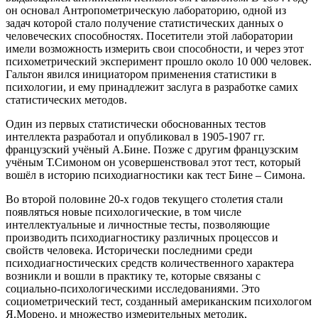
он основал Антропометрическую лабораторию, одной из
задач которой стало получение статистических данных о
человеческих способностях. Посетители этой лаборатории
имели возможность измерить свои способности, и через этот
психометрический эксперимент прошло около 10 000 человек.
Гальтон явился инициатором применения статистики в
психологии, и ему принадлежит заслуга в разработке самих
статистических методов.
Один из первых статистически обоснованных тестов
интеллекта разработал и опубликовал в 1905-1907 гг.
французский учёный А.Бине. Позже с другим французским
учёным Т.Симоном он усовершенствовал этот тест, который
вошёл в историю психодиагностики как тест Бине – Симона.
Во второй половине 20-х годов текущего столетия стали
появляться новые психологические, в том числе
интеллектуальные и личностные тесты, позволяющие
производить психодиагностику различных процессов и
свойств человека. Исторически последними среди
психодиагностических средств количественного характера
возникли и вошли в практику те, которые связаны с
социально-психологическими исследованиями. Это
социометрический тест, созданный американским психологом
Я.Морено, и множество измерительных методик,