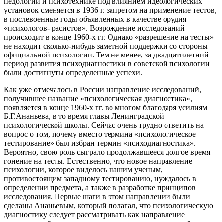
педологии и психотехнике под влиянием идеологических
установок сменяется в 1936 г. запретом на применение тестов,
в послевоенные годы объявленных в качестве орудия
«психологов- расистов». Возрождение исследований
происходит в конце 1960-х гг. Однако «разрешение на тесты»
не находит сколько-нибудь заметной поддержки со стороны
официальной психологии. Тем не менее, за двадцатилетний
период развития психодиагностики в советской психологии
были достигнуты определенные успехи.
Как уже отмечалось в России направление исследований,
получившее название «психологическая диагностика»,
появляется в конце 1960-х гг. во многом благодаря усилиям
Б.Г.Ананьева, в то время главы Ленинградской
психологической школы. Сейчас очень трудно ответить на
вопрос о том, почему вместо термина «психологическое
тестирование» был избран термин «психодиагностика».
Вероятно, свою роль сыграло продолжавшееся долгое время
гонение на тесты. Естественно, что новое направление
психологии, которое виделось нашим ученым,
противостоящим западному тестированию, нуждалось в
определении предмета, а также в разработке принципов
исследования. Первые шаги в этом направлении были
сделаны Ананьевым, который полагал, что психологическую
диагностику следует рассматривать как направление