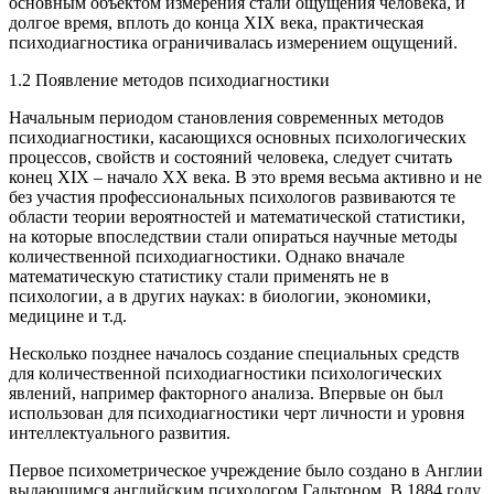
основным объектом измерения стали ощущения человека, и
долгое время, вплоть до конца XIX века, практическая
психодиагностика ограничивалась измерением ощущений.
1.2 Появление методов психодиагностики
Начальным периодом становления современных методов
психодиагностики, касающихся основных психологических
процессов, свойств и состояний человека, следует считать
конец XIX – начало XX века. В это время весьма активно и не
без участия профессиональных психологов развиваются те
области теории вероятностей и математической статистики,
на которые впоследствии стали опираться научные методы
количественной психодиагностики. Однако вначале
математическую статистику стали применять не в
психологии, а в других науках: в биологии, экономики,
медицине и т.д.
Несколько позднее началось создание специальных средств
для количественной психодиагностики психологических
явлений, например факторного анализа. Впервые он был
использован для психодиагностики черт личности и уровня
интеллектуального развития.
Первое психометрическое учреждение было создано в Англии
выдающимся английским психологом Гальтоном. В 1884 году