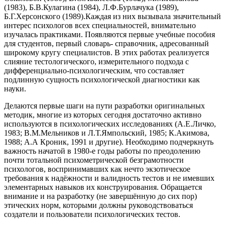
(1983), Б.В.Кулагина (1984), Л.Ф.Бурлачука (1989),
Б.Г.Херсонского (1989).Каждая из них вызывала значительный
интерес психологов всех специальностей, внимательно
изучалась практиками. Появляются первые учебные пособия
для студентов, первый словарь- справочник, адресованный
широкому кругу специалистов. В этих работах реализуется
слияние тестологического, измерительного подхода с
дифференциально-психологическим, что составляет
подлинную сущность психологической диагностики как
науки.
Делаются первые шаги на пути разработки оригинальных
методик, многие из которых сегодня достаточно активно
используются в психологических исследованиях (А.Е.Личко,
1983; В.М.Мельников и Л.Т.Ямпольский, 1985; К.Акимова,
1988; А.А Кроник, 1991 и другие). Необходимо подчеркнуть
важность начатой в 1980-е годы работы по преодолению
почти тотальной психометрической безграмотности
психологов, воспринимавших как нечто экзотическое
требования к надёжности и валидность тестов и не имевших
элементарных навыков их конструирования. Обращается
внимание и на разработку (не завершённую до сих пор)
этических норм, которыми должны руководствоваться
создатели и пользователи психологических тестов.