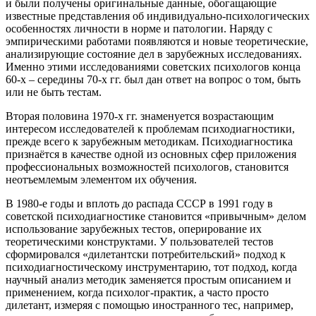
и были получены оригинальные данные, обогащающие
известные представления об индивидуально-психологических
особенностях личности в норме и патологии. Наряду с
эмпирическими работами появляются и новые теоретические,
анализирующие состояние дел в зарубежных исследованиях.
Именно этими исследованиями советских психологов конца
60-х – середины 70-х гг. был дан ответ на вопрос о том, быть
или не быть тестам.
Вторая половина 1970-х гг. знаменуется возрастающим
интересом исследователей к проблемам психодиагностики,
прежде всего к зарубежным методикам. Психодиагностика
признаётся в качестве одной из основных сфер приложения
профессиональных возможностей психологов, становится
неотъемлемым элементом их обучения.
В 1980-е годы и вплоть до распада СССР в 1991 году в
советской психодиагностике становится «привычным» делом
использование зарубежных тестов, оперирование их
теоретическими конструктами. У пользователей тестов
сформировался «дилетантски потребительский» подход к
психодиагностическому инструментарию, тот подход, когда
научный анализ методик заменяется простым описанием и
применением, когда психолог-практик, а часто просто
дилетант, измеряя с помощью иностранного тес, например,