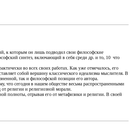
ний, к которым он лишь подводил свои философские
софский синтез, включающий в себя среди др. и то, 10 что
актически во всех своих работах. Как уже отмечалось, его
ставляет собой вершину классического идеализма мыслителя. В
зненной, так и философской позиции его автора.
му, что сегодня в нашем обществе весьма распространенными
д от религии и религиозной морали.
ой полноты, отрывая его от метафизики и религии. В своей