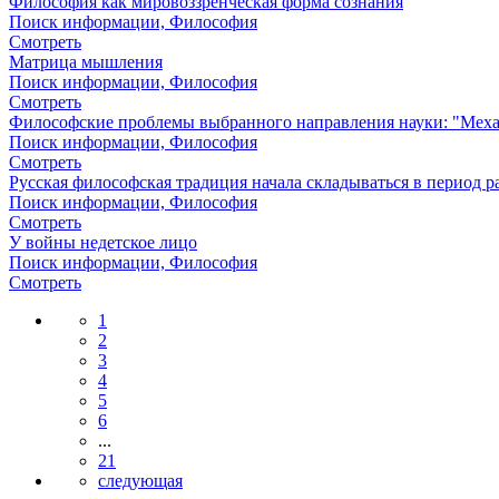
Философия как мировоззренческая форма сознания
Поиск информации, Философия
Смотреть
Матрица мышления
Поиск информации, Философия
Смотреть
Философские проблемы выбранного направления науки: "Механ
Поиск информации, Философия
Смотреть
Русская философская традиция начала складываться в период р
Поиск информации, Философия
Смотреть
У войны недетское лицо
Поиск информации, Философия
Смотреть
1
2
3
4
5
6
...
21