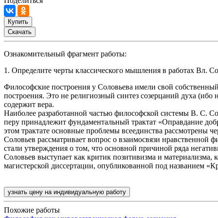
Поделиться
Купить
Скачать
Ознакомительный фрагмент работы:
1. Определите черты классического мышления в работах Вл. С
Философские построения у Соловьева имели свой собственный 
построения. Это не религиозный синтез созерцаний духа (ибо 
содержит вера.
Наиболее разработанной частью философской системы В. С. Сол
перу принадлежит фундаментальный трактат «Оправдание добра
этом трактате основные проблемы всеединства рассмотрены чер
Соловьев рассматривает вопрос о взаимосвязи нравственной ф
стали утверждения о том, что основной причиной ряда негатив
Соловьев выступает как критик позитивизма и материализма, к
магистерской диссертации, опубликованной под названием «К
узнать цену на индивидуальную работу
Похожие работы