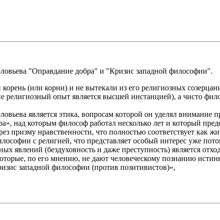
оловьева "Оправдание добра" и "Кризис западной философии".
корень (или корни) и не вытекали из его религиозных созерца
не религиозный опыт является высшей инстанцией), а чисто фило
овьева является этика, вопросам которой он уделял внимание пр
», над которым философ работал несколько лет и который пред
ез призму нравственности, что полностью соответствует как жи
илософии с религией, что представляет особый интерес уже пото
ных явлений (бездуховность и даже преступность) является отхо
оторые, по его мнению, не дают человеческому познанию истинн
ризис западной философии (против позитивистов)»,