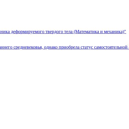
ика деформируемого твердого тела (Математика и механика)"
аннего средневековья, однако приобрела статус самостоятельно