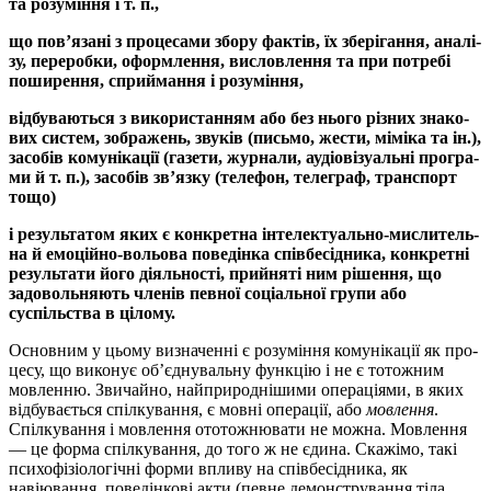
та розуміння і т.
п.,
що пов’язані з процесами збору фактів, їх зберігання, аналі­
зу, переробки, оформлення, висловлення та при потребі
поши­рен­ня, сприймання і розуміння,
відбуваються з використан­ням або без нього різних знако­
вих систем, зображень, звуків (письмо, жести, міміка та ін.),
за­со­бів комунікації (газети, жур­нали, аудіовізуальні про­гра­
ми й т. п.), засобів зв’язку (теле­фон, теле­граф, транспорт
тощо)
і результатом яких є конкретна інтелектуально-мислитель­
на й емоційно-вольова пове­дінка співбесідника, конкретні
ре­зультати його діяльності, прийняті ним рішення, що
задоволь­няють членів певної соціальної групи або
суспільства в ці­лому.
Основним у цьому визначенні є розуміння комунікації як про­
цесу, що виконує об’єднувальну функцію і не є тотож­­­ним
мовлен­ню. Звичайно, найприроднішими операціями, в яких
відбувається спілкування, є мовні операції, або
мовлення
.
Спілкування і мов­лен­ня ототож­нювати не можна. Мовлення
— це форма спілкуван­ня, до того ж не єдина. Скажімо, такі
психофізіологічні форми впливу на співбесідника, як
навіювання, поведінкові акти (певне демонстрування тіла,