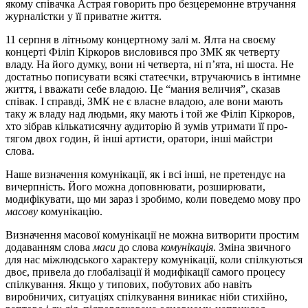
якому співачка Астрая говорить про безцеремонне втручання
журналістки у її приватне життя.
11 серпня в літньому концертному залі м. Ялта на своєму
концерті Філіп Кіркоров висловився про ЗМК як четверту
владу. На його дум­ку, вони ні четверта, ні п’ята, ні шоста. Не
достатньо пописувати всякі статеєчки, втручаючись в інтимне
життя, і вважати себе владою. Це “мания величия”, сказав
співак. І справді, ЗМК не є власне владою, але вони мають
таку ж владу над людьми, яку мають і той же Філіп Кіркоров,
хто зібрав кількатисячну аудиторію й зумів утримати її про­
тягом двох годин, й інші артисти, оратори, інші майстри
слова.
Наше визначення комунікації, як і всі інші, не претендує на
вичер­п­ність. Його можна доповнювати, розширювати,
модифікувати, що ми зараз і зробимо, коли поведемо мову про
масову
комунікацію.
Визначення масової комунікації не можна витворити простим
до­да­ванням слова
маси
до слова
комунікація
. Зміна звичного
для нас міжлюдського характеру комунікації, коли спілкуються
двоє, привела до глобалізації й модифікації самого процесу
спілкування. Якщо у ти­по­вих, побутових або навіть
виробничих, ситуаціях спілкування вини­кає ніби стихійно,