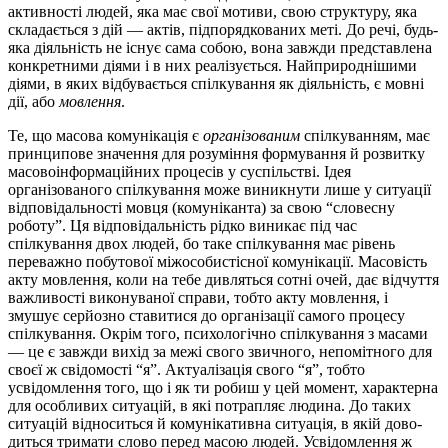
активності людей, яка має свої мотиви, свою структуру, яка
складається з дій — актів, підпорядкованих меті. До речі, будь-
яка діяльність не існує сама собою, вона завжди представлена
конкретними діями і в них реалізується. Найприроднішими
діями, в яких від­бу­вається спілкування як діяльність, є мовні
дії, або
мовлення
.
Те, що масова комунікація є
організованим
спілкуванням, має
принципове значення для розуміння формування й розвитку
масовоінформаційних процесів у суспільстві. Ідея
організовано­го спілкування може виникнути лише у ситуації
від­по­ві­даль­но­сті мовця (комуніканта) за свою “словесну
роботу”. Ця відпові­даль­­ність рідко виникає під час
спілкування двох людей, бо та­ке спілкування має рівень
переважно побутової міжособистісної комунікації. Масовість
акту мов­ленн­я, коли на тебе дивляться сотні очей, дає відчуття
важливості виконуваної справи, тобто акту мовлення, і
змушує серйозно ставитися до організації са­мо­го процесу
спілкування. Окрім того, психологічно спілкуван­ня з масами
— це є завжди вихід за межі свого звичного, непо­міт­ного для
своєї ж свідомості “я”. Актуалізація свого “я”, тоб­то
усвідомлення того, що і як ти робиш у цей момент, характер­на
для особливих ситуацій, в які потрапляє людина. До таких
ситуацій відноситься й комунікативна ситуація, в якій дово­
дить­­ся тримати слово перед масою людей. Усвідомлення ж