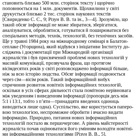
становить близько 500 млн. сторінок тексту і щорічно
поповнюється на 1 млн. доку­ментів. Щохвилини у світі
друкується близько 2 тис. сторінок наукових текстів
[Свириденко С. С., 9; Різун В. В. та ін., 3—4]. Зрозуміло, що
такий обсяг інформації не може збиратися, збері­га­тися,
аналізуватися, оброблятися, готуватися й поширюва­тися без
спеці­альних методів, технік, технологій, без технічних засо­бів.
Ще у травні 1984 року на міжнародному семінарі в Бала­тон­
сеплаке (Угорщина), який відбувся з ініці­а­ти­ви Інституту до­
слі­­джень і документації при Міжнародній організації
журналістів і був присвячений проблемі нових технологій у
масовій комуні­кації, прозвучала фраза, що протягом
вісімдесятих років у світі роз­повсюджено інформації більше,
ніж за всю історію людства. Обсяг інформації подвоюється
через сім—вісім років. Такий ін­фор­маційний вибух
спричинив розвиток новітніх інформаційних техно­ло­гій,
оскільки в усіх сферах діяльності стала помітною не­рівновага
між уведен­ням і виведенням інформації (пропорція десь між
5:1 і 13:1, тобто з п’яти—три­надцяти введених одиниць
виводиться лише одна). Суспільство, яке користується паперо­
вою технологією, неспроможне обробити і вчасно видати
інфор­ма­цію. При­родно, питання нових інформаційних
технологій по­ста­ло як першочергове. А рівень майстерності
журналіста почав оцінюватися його умінням володіти новіт­ні­
ми інформаційними технологіями [Різун В. В., 5].