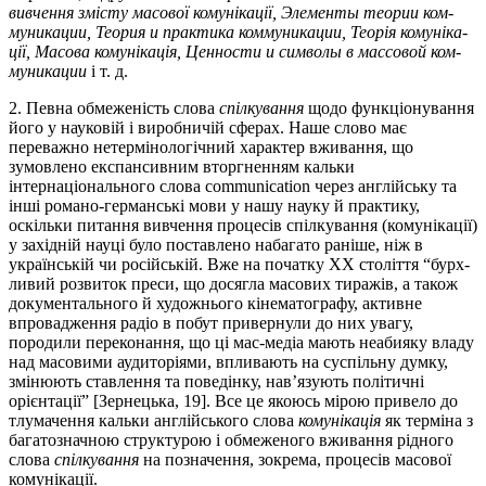
вивчення змісту масової комунікації, Элементы теории ком­
муникации, Теория и практика коммуникации, Теорія кому­ні­ка­
ції, Масова комунікація, Ценности и символы в массовой ком­
муни­кации
і т. д.
2. Певна обмеженість слова
спілкування
щодо функціонування
його у науковій і виробничій сферах. Наше слово має
переважно нетермінологічний характер вживання, що
зумовлено експансив­ним вторгненням кальки
інтернаціонального слова communication через англійську та
інші романо-германські мови у нашу науку й прак­тику,
оскільки питання вивчення процесів спілкування (кому­нікації)
у західній науці було поставлено набагато раніше, ніж в
українській чи російській. Вже на початку ХХ століття “бурх­
ли­вий розвиток преси, що досягла масових тиражів, а також
доку­ментального й художнього кінематографу, активне
впровадження радіо в побут привернули до них увагу,
породили переконання, що ці мас-медіа мають неабияку владу
над масовими аудиторіями, впливають на суспільну думку,
змінюють ставлення та поведінку, нав’язують політичні
орієнтації” [Зернецька, 19]. Все це якоюсь мірою привело до
тлумачення кальки англійського слова
комуні­ка­ція
як терміна з
багатозначною структурою і обмеженого вжи­вання рідного
слова
спілкування
на позначення, зокрема, процесів масової
комунікації.