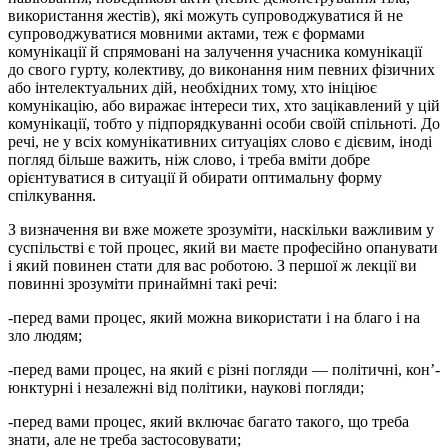
використання жестів), які можуть супрово­джуватися й не
супроводжуватися мовними актами, теж є форма­ми
комунікації й спрямовані на залучення учасника комунікації
до свого гурту, колективу, до виконання ним певних фізичних
або ін­те­лек­туальних дій, необхід­них тому, хто ініціює
комунікацію, або виражає інтереси тих, хто зацікавлений у цій
комунікації, тоб­то у підпорядкуванні особи своїй спільноті. До
речі, не у всіх комуні­ка­тивних ситуаціях слово є дієвим, іноді
погляд більше важить, ніж слово, і треба вміти добре
орієнтуватися в ситуації й обирати оптимальну форму
спілкування.
З визначення ви вже можете зрозуміти, наскільки важливим у
суспільстві є той процес, який ви маєте професійно опанувати
і який повинен стати для вас роботою. З першої ж лекції ви
по­винні зрозуміти принаймні такі речі:
-перед вами процес, який можна використати і на благо і на
зло людям;
-перед вами процес, на який є різні погляди — політичні, кон’­
юнктур­ні і незалежні від політики, наукові погляди;
-перед вами процес, який включає багато такого, що треба
знати, але не треба застосовувати;