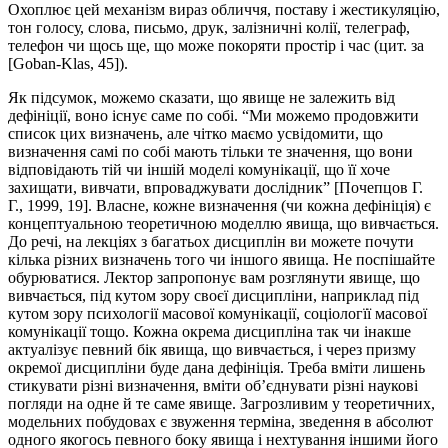
Охоплює цей механізм ви­раз обличчя, поставу і жестикуляцію,
тон голосу, слова, письмо, друк, залізничні колії, телеграф,
телефон чи щось ще, що може покоряти простір і час (цит. за
[Goban-Klas, 45]).
Як підсумок, можемо сказати, що явище не залежить від
дефініції, воно існує саме по собі. “Ми можемо продовжити
спи­сок цих визначень, але чітко маємо усвідомити, що
визначення самі по собі мають тільки те значення, що вони
відповідають тій чи іншій моделі комунікації, що її хоче
захищати, вивчати, впро­ваджувати дослідник” [Почепцов Г.
Г., 1999, 19]. Власне, кожне визначення (чи кожна дефініція) є
концептуальною теоретичною моделлю явища, що вивчається.
До речі, на лекціях з багатьох дис­циплін ви можете почути
кілька різних визначень того чи іншого явища. Не поспішайте
обурюватися. Лектор запропонує вам роз­гля­нути явище, що
вивчається, під кутом зору своєї дисципліни, на­приклад під
кутом зору психології масової комунікації, соціоло­гїї масової
комунікації тощо. Кожна окрема дисципліна так чи інакше
актуалізує певний бік явища, що вивчається, і через призму
окремої дисципліни буде дана дефініція. Треба вміти лишень
сти­ку­вати різні визначення, вміти об’єднувати різні наукові
погляди на одне й те саме явище. Загрозливим у теоретичних,
модельних побудовах є звуження терміна, зведення в абсолют
одного якогось певного боку явища і нехтування іншими його