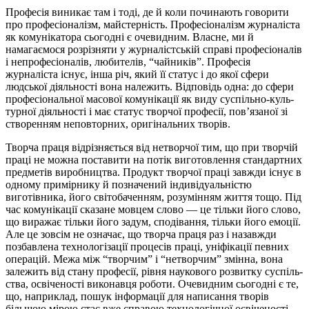
Професія виникає там і тоді, де й коли починають говорити
про професіоналізм, майстерність. Професіоналізм журналіста
як кому­ні­катора сьогодні є очевидним. Власне, ми й
намагаємося розрізняти у журналістській справі професіоналів
і непрофесіоналів, любителів, “чайників”. Професія
журналіста існує, інша річ, який її статус і до якої сфери
людської діяльності вона належить. Відповідь одна: до сфери
професіональної масової комунікації як виду суспіль­но-куль­
тур­ної діяльності і має статус творчої про­фесії, пов’яза­ної зі
ство­рен­ням неповторних, оригінальних тво­рів.
Творча праця відрізняється від нетворчої тим, що при творчій
пра­ці не можна поставити на потік виготовлення стандартних
пред­метів виробництва. Продукт творчої праці завжди існує в
одному при­­­мірнику й позначений індивідуальністю
виготівника, його світо­ба­­чен­ням, розумінням життя тощо. Під
час комунікації сказане мов­цем слово — це тільки його слово,
що виражає тільки його задум, сподівання, тільки його емоції.
Але це зовсім не означає, що творча праця раз і назавжди
позбавлена технологізації процесів праці, уні­фі­кації певних
операцій. Межа між “творчим” і “нетворчим” змінна, вона
залежить від стану професії, рівня наукового розвитку су­спіль­
ства, освіченості виконавця роботи. Очевидним сьогодні є те,
що, на­при­клад, пошук інформації для написання творів
більшою мірою стає вже справою технологічної освіченості,