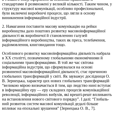
стандарта­ми й розмножені у великій кількості. Таким чи­ном, у
структуру масо­вої комунікації, особливо професіональної,
були включені виробничі процеси, що лягли в основу
виникнення інфор­маційної індустрії.
2. Намагання поставити масову комунікацію на рейки
виробни­цтва дало поштовх розвитку масовоінформаційної
діяльності як ви­роб­ни­чої й становленню галузей
інформаційного виробництва, та­ких як преса, телебачення,
радіомов­лення, книговидання тощо.
Особливого розвитку масовоінформаційна діяльність набрала
в ХХ столітті, позначеному глобальними економічними й
соціаль­ни­ми трансформаціями. В той же час світова
інформаційна індустрія, що сформувалася на основі
розвиненої масовоінформаційної діяль­но­­сті, стає причиною
глобальних трансформацій у світі. Як заува­жує до­слі­д­ниця О.
В. Зернецька, характер цих нових глобальних тран­с­фор­ма­цій
“великою мірою визначається й тим, що людство нині вступає
в ін­формаційну еру — еру складних процесів комуні­каційної
револю­ції, інформаційних вибухів, які врешті-решт впли­ва­ють
на встанов­лен­ня нового світового порядку”. І далі: “Глобаль­
ний розвиток си­стем масової комунікації дедалі більше
впливає на епохальні зрушен­ня” [Зернецька О. В., 7].