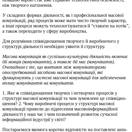
ніж творчого натхнен­ня.
У складних формах діяльності, як і професіональної ма­со­вої
ко­му­ні­кації, ряд процесів може мати чисто творчий харак­тер,
а інші процеси можуть технологізуватися й “ставати на потік”,
а та­кож переходити у сферу виробництва.
Для розуміння співвідношення творчого й виробничого у
струк­турі діяльності необхідно уявити її структуру.
Масова комунікація як суспільно-культурна діяльність включає
дії мовців (комунікантів), а також дії мас (комунікатів).
Очевидним є те, що контакт між комунікаторами
опосередкований засобами масо­вої комунікації, які
функціонують у системі масової комуніка­ції для забезпечення
впливу комунікантів на комунікатів.
1. Яке ж співвідношення творчих і нетворчих процесів у
струк­турі масової комунікації та чим зумовлене це співвідно­
шен­ня? 2. Чому виробничі процеси у структурі масової
комунікації при­­ве­ли до піднесення масовоінформаційної
діяльності у наш час і чим по­зна­чений розвиток сучасної
інформаційної індустрії у світі?
Постараємося якомога коротко відповісти на поставлені запи­