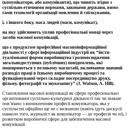
(ко
му
ні­ка­то­ри, або комунікан­ти), що чи­нять згідно з
суспільно-етич
ними нор­ма­ми, закона­ми держави, ви­мо­
гами тех­но­логії ор
га
нізації мовлення й спілку­ван­ня,
і, з іншого боку, маса людей (маси, комунікат),
на яку здійснюють уп­лив професіональні мовці через
засоби масової комунікації,
що є продук­том професійної масо­во­ін­формаційної
діяльності
у сфері
інформаційної інду­стрії як “ін­сти­
туалізова
ної форми ви­роб­ництва і роз­пов­сюдження
загально­до­ступних (публічних) повідомлень, які
поширюються у великому мас
шта
бі, вклю­ча­ю­чи значний
розподіл праці в їхньому виробни­чому процесі та
функціонуванні через складне посеред­ництво дру
ку,
фільму, фотографії та звукозапису” (J
. Watson
, A
. Hill
).
Становлення масової комунікації як сфери професіонально
орга­ні­зо­ва­ної суспільно-культурної діяльності так чи інакше
пов’язано з виникненням професії комунікатора, яка у
суспільстві офіційно ще не є визнаною (навіть ідуть дискусії
навколо того, журналіст як ко­му­нікатор — це професія чи ні), і
розвитком виробничої сфери для забезпечення масової
комунікації.