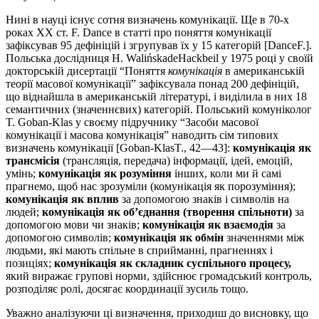
Нині в науці існує сотня визначень комунікації. Ще в 70-х
роках ХХ ст. F. Dance в статті про поняття комунікації
зафіксував 95 дефініцій і згрупував їх у 15 категорій [DanceF.].
Польська дослідниця H. WalińskadeHackbeil у 1975 році у своїй
докторській дисертації “Поняття
комунікація
в американській
теорії масової комунікації” зафіксувала понад 200 дефініцій,
що віднайшла в американській літературі, і виділила в них 18
семан­тичних (значеннєвих) категорій. Польський комуніколог
T. Goban-Klas у своєму підручнику “Засоби масової
комунікації і масова комунікація” наводить сім типових
визначень комунікації [Goban-KlasT., 42—43]:
комунікація як
трансмісія
(трансляція, переда­ча) інформації, ідей, емоцій,
умінь;
комунікація як розуміння
інших, коли ми й самі
прагнемо, щоб нас зрозуміли (комунікація як порозуміння);
комунікація як вплив
за допомогою знаків і символів на
людей;
комунікація як об’єднання (творення спіль
ноти)
за
допомогою мови чи знаків;
комунікація як взає
модія
за
допомогою символів;
комунікація як обмін
значен­нями між
людьми, які мають спільне в сприйманні, прагненнях і
позиціях;
комунікація як складник суспільного процесу,
який виражає групові норми, здійснює громадський контроль,
розпо­ді­ляє ролі, досягає координації зусиль тощо.
Уважно аналізуючи ці визначення, приходиш до висновку, що