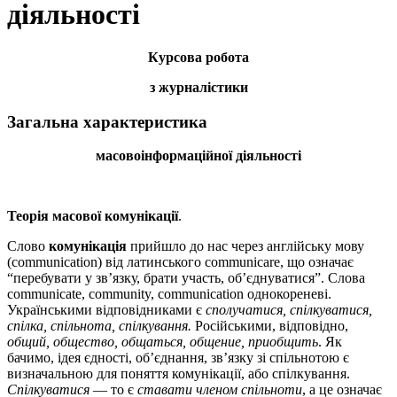
діяльності
Курсова робота
з журнал
істики
Загальна характеристика
масовоінформаційної діяльності
Теорія масової комунікації
.
Слово
комунікація
прийшло до нас через англійську мову
(communication) від латинського communicare, що означає
“пере­бувати у зв’язку, брати участь, об’єдну­ва­тися”. Слова
communi­­­cate, community, communication однокореневі.
Українськими від­по­від­ни­ками є
сполучатися, спілкуватися,
спілка, спільнота, спілкування.
Російськими, відповідно,
общий,
общество,
об­
щать­
ся,
общение,
приобщить
. Як
бачимо, ідея єдності, об’єднан­ня, зв’язку зі спільнотою є
визначальною для поняття комуніка­ції, або спілкування.
Спілкуватися
­— то є
ставати членом спіль
ноти
, а це означає