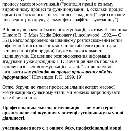
процесу масової ко­му­нікації (“роз­­по­діл праці в їхньому
виробничому процесі та функ­ціону­ван­ні”), оскільки процес
організації масового спілкування є складним (“через складне
посередництво друку, фільму, фотографії та звуко­за­пису”).
В іншому визначенні масової комунікації, взятому зі словника
Ellmore R. T. Mass Media Dictionary (Lincolnwood, 1992.— С.
351), наголос зроблено на швидкому розповсюдженні копій
інформації, виготовлених механічно або електронно для
гетерогенної (різнорід­ної) і дуже великої кількості
індивідуумів. Це швидке розповсю­джен­ня інформації
згадуваний уже дослідник Г. Г. По­чепцов навіть поклав в
основу визначення комунікації взагалі: “…пропонуємо
визначити
комунікацію як процес прискорення обміну
інформа
­цією
” [Почепцов Г. Г., 1999, 19].
Отже, беручи до уваги професіональний аспект масової
комуні­ка­ції на сучасному етапі, ми можемо запропонувати
таке її визна-ння:
Професіональна масова комунікація — це майстерно
органі
зо
ване спілку­вання у вигляді
суспільно-культурної
діяльності
,
учасниками якого є, з одного боку, про­фесіональні мовці