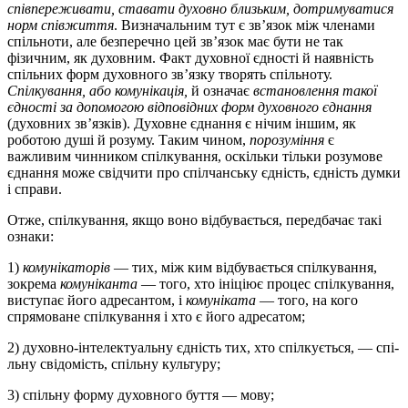
співпереживати, ставати духовно близьким, дотримуватися
норм співжиття
. Визначальним тут є зв’язок між членами
спільноти, але безперечно цей зв’язок має бути не так
фізичним, як духовним. Факт духовної єдності й наявність
спільних форм духовного зв’язку творять спільноту.
Спілкування, або комунікація,
й означає
встановлення такої
єдності за допомогою відповідних форм духовного єднання
(духовних зв’яз­ків). Духовне єднання є нічим іншим, як
роботою душі й розуму. Таким чином,
порозуміння
є
важливим чинником спілкування, оскільки тільки розумове
єднання може свідчити про спілчанську єдність, єдність думки
і справи.
Отже, спілкування, якщо воно відбувається, передбачає такі
ознаки:
1)
комунікаторів
— тих, між ким відбувається спілкування,
зокрема
комуніканта
— того, хто ініціює процес спілкування,
ви­ступає його адресантом, і
комуніката
— того, на кого
спрямоване спілкування і хто є його адресатом;
2) духовно-інтелектуальну єдність тих, хто спілкується, — спі­
ль­ну свідомість, спільну культуру;
3) спільну форму духовного буття — мову;