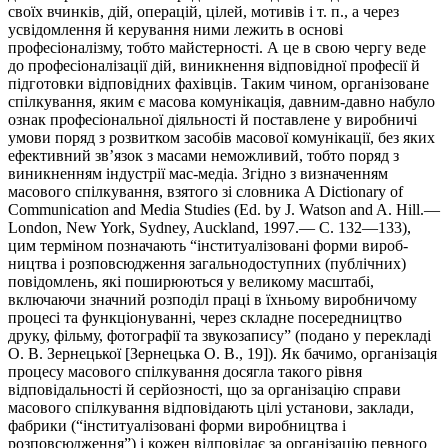
сво­їх вчин­ків, дій, операцій, цілей, мотивів і т. п., а через
усвідом­лення й керування ними лежить в основі
професіоналізму, тобто майстерності. А це в свою чергу веде
до професіоналізації дій, виникнення відповідної професії й
підготовки відповідних фа­хів­ців. Таким чином, організоване
спілкування, яким є масова комунікація, давним-давно набуло
ознак професіональної діяль­но­сті й поставлене у виробничі
умови поряд з розвитком засобів масо­вої комунікації, без яких
ефективний зв’язок з масами не­мож­ливий, тобто поряд з
виникненням індустрії мас-медіа. Згід­но з визначенням
масового спілкування, взятого зі словника A Dic­tionary of
Communication and Media Studies (Ed. by J. Watson and A. Hill.—
London, New York, Sydney, Auckland, 1997.— C. 132—133),
цим терміном позначають “інституалізовані форми ви­роб­
ництва і розповсюдження загальнодоступних (публічних)
пові­домлень, які поширюються у великому масштабі,
включаючи знач­ний розподіл праці в їхньому виробничому
процесі та функціо­ну­ванні, через складне посередництво
друку, фільму, фотографії та звукозапису” (подано у перекладі
О. В. Зернецької [Зернецька О. В., 19]). Як бачимо, організація
процесу масового спілкування досягла такого рівня
відповідальності й серйозності, що за організацію спра­ви
масового спілкування відповідають цілі установи, заклади,
фабрики (“інституалізовані форми виробництва і
розповсюджен­ня”) і кожен відповідає за організацію певного