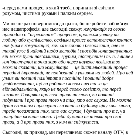
-перед вами процес, в який треба поринати зі світлим
розумом, чистими руками і палким серцем.
Ми ще не раз повернемося до цього, бо це робити зобов’язує
нас нашапрофесія, але сьогодні скажу:
комуні
кація за своєю
при
ро
дою є “агресивним” процесом, процесом уп
ли
ву на
людину або суспільство, оскільки процес встановлення кон
так
тів (чим є ко
му
нікація), хоч сам собою і безболісний, але не
такий уже й наївний щодо методів і способів контактування;
він може бути нав’язливим, грубим, підступним і т.
п. І лише з
кон’
юнктурної точки зору або
через
науков
е
невігластв
о
можна сказа
ти, що комунікація — це дисти­льований процес
передачі інформа
ції, не пов’язаний з упливом на людей. Про цей
уплив ви повинні па
м’
ятати постійно і повинні добре
усвідомлювати, щó ви робите словом і нести за це
відповідальність, якщо не перед своєю сові
стю, то перед
законом. Говорячи про своє право на слово, ви по
вин
ні
подумати і про права того чи тих, хто вас слухає. Не можна
бути егоїстом і прагнути сказати за будь-яку ціну своє слово,
треба поважати тих, хто вас слухає
,
і думати про те, чи
потрібне їм ваше слово. Треба думати не тільки про свої
права, а й про права тих,
з ким
в
и спілкуєтеся
.
Сьогодні, як приклад, ми переглянемо сюжет каналу OTV, в