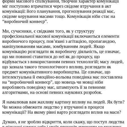
фор­ми масового спілкування, творчий характер комунікації
міг посту­пово втрачатися через свідоме втручання в акт
комунікації: його планування, прогнозування реакції мас,
свідоме керування масами тощо. Комунікація ніби стає на
“виробничий конвеєр”.
Ми, сучасники, є свідками того, як у структуру
професіональної масової комунікації включаються елементи
виробничого процесу, пов’язані з агітацією, пропагандою,
маніпулюванням масами, зом­бу­ван­ням людей. Якщо
комунікацію розглядати як виробничу ді­яль­ність, це означає,
що ми повинні ставитися до неї як до процесу, що
відбувається з використанням певних технологій; масу людей,
що зазнала такого технологічного впливу, розглядати як
предмет ко­му­нікативного виробництва. Це означає, що
інтелектуальна й емо­ційно-вольова поведінка мас поставлена
на “виробничий кон­веєр”, що мовець чи мовці ніби
виробляють поведінку мас, штам­пують її за певними
алгоритмами, на основі певних наукових розробок.
Я намалював вам жахливу картину впливу на людей. Як бути?
Чи можна обмежити людство у втручанні в процеси
комунікації? На якому рівні варто розглядати вплив на маси?
Думаю, я не зроблю відкриття, коли скажу, що поступ людства
в пізнанні самого себе і своїх процесів зупинити не можливо.