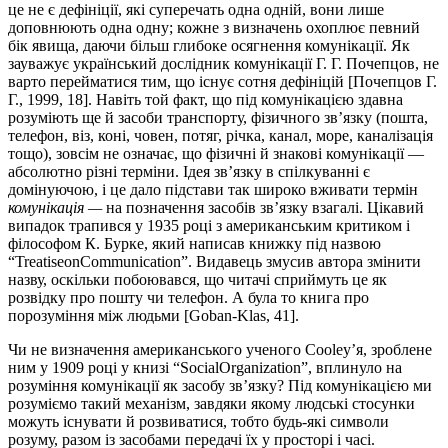
це не є дефініції, які суперечать одна одній, вони лише
доповню­ють одна одну; кожне з визначень охоплює певний
бік явища, даючи більш глибоке осягнення комунікації. Як
зауважує україн­ський дослідник комунікації Г. Г. Почепцов, не
варто переймати­ся тим, що існує сотня дефініцій [Почепцов Г.
Г., 1999, 18]. Навіть той факт, що під комунікацією здавна
розуміють ще й за­со­би транспорту, фізичного зв’язку (пошта,
телефон, віз, коні, човен, потяг, річка, канал, море, каналізація
тощо), зовсім не оз­на­чає, що фізичні й знакові комунікації —
абсолютно різні терміни. Ідея зв’язку в спілкуванні є
домінуючою, і це дало під­стави так широко вживати термін
комунікація —
на позначення засобів зв’язку взагалі. Цікавий
випадок трапився у 1935 році з американським критиком і
філософом К. Бурке, який написав книжку під назвою
“TreatiseonCommunication”. Видавець зму­сив автора змінити
назву, оскільки побоювався, що читачі сприй­муть це як
розвідку про пошту чи телефон. А була то книга про
порозуміння між людьми [Goban-Klas, 41].
Чи не визначення американського ученого Cooley’я, зроблене
ним у 1909 році у книзі “SocialOrganization”, вплинуло на
розу­міння комунікації як засобу зв’язку? Під комунікацією ми
розу­мі­ємо такий механізм, завдяки якому людські стосунки
можуть існувати й розвиватися, тобто будь-які символи
розуму, разом із засобами передачі їх у просторі і часі.