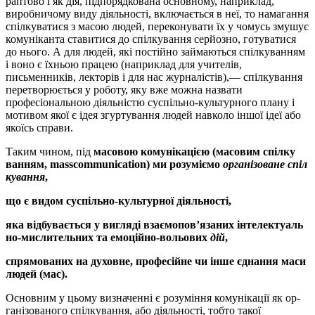
раптово і як дія, підпорядкована основному, напри­клад,
виробничому виду діяльності, включається в неї, то намагання
спілкуватися з масою людей, переконувати їх у чомусь змушує
кому­ні­канта ставитися до спілкування серйозно, готуватися
до нього. А для людей, які постійно займаються спілкуванням
і воно є їхньою пра­цею (наприклад для учителів,
письменників, лекторів і для нас жур­на­лістів),— спілкування
перетворюється у роботу, яку вже можна назвати
професіональною діяльністю суспільно-культурного плану і
моти­вом якої є ідея згуртування людей навколо іншої ідеї або
якоїсь спра­ви.
Таким чином, під
масовою комунікацією (масовим спілку
ванням, mass
communication
) ми розуміємо
організоване спіл
ку
вання
,
що є видом суспіль­но-культурної діяльності,
яка відбувається у вигляді взаємопов’язаних інтелекту
аль
но-ми­сли­­тель­них та емоційно-вольових
дій
,
спрямованих на духовне, про­фе­сій­не чи інше єд­нан­ня ма
си
людей (мас).
Основним у цьому визначенні є розуміння комунікації як ор­
га­ні­зованого спілкування, або діяльності, тобто такої