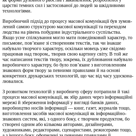
царстві темних сил і застосованої до людей за шкідливими
тех­но­ло­гіями.
Виробничий підхід до процесу масової комунікації був зумов­
ле­ний самою структурою масової комунікації та переходом
люд­ства на рівень побудови індустріального суспільства.
Якщо усне спілкування могло мати пове­дінковий характер, то
письмове, пов’­яза­не зі створенням текстів, так чи інакше
набувало творчого ха­рак­теру, оскільки мовець уже свідомо
працював над твором,, тво­рив свою картину світу. В той же
час написання текстів твору, зокрема, їх дублю­вання набувало
виробничого характеру, бо було пов’язане з ви­готов­ленням
знакових форм твору за певними прави­ла­ми й на ос­но­ві
конкретних друкарських технологій, що час від часу удо­скона­
лювалися.
З розвитком технологій у виробничу сферу потрапили й такі
про­цеси масової комунікації, як збір даних через інформаційні
ме­ре­жі й збереження інформації у вигляді банків даних,
виробництво носіїв інформації — книг, газет, журналів тощо,
виготовлення засо­бів масової комунікації як інформаційно-
знакових систем, які, з од­ного боку, є творчим продуктом, бо
створені одним або кількома авторами, дизайнерами,
художниками, редакторами, сценаристами, режисерами тощо,
а з іншого боку, оформлені за певними прави­лами й