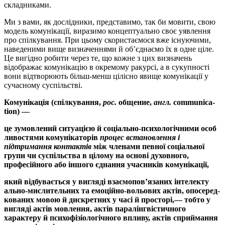
складниками.
Ми з вами, як дослідники, представимо, так би мовити, свою
мо­дель комуні­кації, виразимо концептуально своє уявлення
про спіл­ку­вання. При цьому скори­стаємося вже існуючими,
наведени­ми вище визначеннями й об’єднаємо їх в одне ціле.
Це вигідно ро­бити через те, що кожне з цих визначень
відображає комуні­кацію в окремому ракурсі, а в сукупності
вони відтворюють більш-менш цілісно явище комунікації у
сучасному суспільстві.
Комунікація (спілкування,
рос.
общение,
англ.
communica
­
tion
) —
це зумовлений ситуацією й соціально-психологічними особ
ли
во
стями ко­му­ні­каторів
процес встановлення і
підтримання контактів
між членами пев­ної соціальної
групи
чи
суспіль
ства в цілому на основі духовного,
професій­ного або іншого єднання учасників комунікації,
який відбувається у вигляді взаємопов’язаних інтелекту
аль
но-ми­сли­­тель­них та емоційно-вольових актів, опо­серед­­
ко
ваних мовою й дискретних у часі й просторі,— тобто у
вигляді актів мовлення, актів паралінгвістичного
характеру й психо
фі
зіо­
ло
гіч
ного впливу, актів сприй­ман­ня