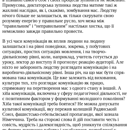
При­му­сова, диктаторська зупинка людства матиме такі ж
жахливі на­слід­ки, як і, скажімо, зомбування мас. Людству
нічого більше не залишається, як тільки скерувати свою
розумову енергію у пра­виль­не русло, хоч межа між
“правильним” і “неправильним” на­стіль­ки хистка, що її
неможливо завжди правильно провести.
В усі часи комунікація як вплив людини на людину
залишиться і на рівні поведінки, зокрема, у побутових
ситуаціях, простих ситу­а­ціях мовлення, і на творчо-
діяльнісному рівні, коли, наприклад, учи­тель готується до
уроку, лектор до виступу й прогнозує реак­цію ау­ди­торії. Але
ніхто не заборонить людству розглядати кому­ні­ка­­цію і на
виробничо-діяльнісному рівні. Інша річ, на що має бути спря­
мована така комунікація. Це вже залежить від виховання,
куль­тури тих, хто розглядає комунікацію як працю,
спрямовану на пере­творення мас з одного стану в інший. А
хіба комунікація, вклю­чена у сферу педагогічної діяльності, не
є позитивним факто­ром у формуванні молодшого покоління?
Хіба такої комунікації треба боятися? Не можна допускати
культової комунікації, яку пе­ре­жив колишній Радянський
Союз, фашистсько-гебельсівської про­­­­па­ганди, якої зазнала
Німеччина. Треба на сторожі слова й дій по­ставити честь і
совість, мудрість і далекоглядність, щоб уникну­ти спілкування
як форми духовного рабства і закабалення, розроб­ле­ної у