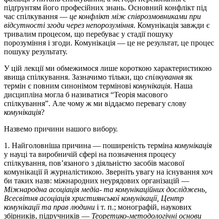
підґрунтям йо­го професійних знань. Основний конфлікт під
час спілкування —
це конфлікт між співрозмовниками при
відсут­ності згоди через непорозуміння
. Комунікація завжди є
тривалим процесом, що пере­буває у стадії пошуку
порозуміння і згоди. Комунікація — це не ре­зуль­тат, це процес
пошуку результату.
У цій лекції ми обмежимося лише короткою характеристикою
явища спілкування. Зазначимо тільки, що
спілкування
як
термін є повним синонімом термінові
комунікація
. Наша
дисципліна могла б називатися “Теорія масового
спілкування”. Але чому ж ми віддаємо перевагу слову
комунікація
?
Назвемо причини нашого вибору.
1. Найголовніша причина — поширеність терміна
комунікація
у науці та виробничій сфері на позначення процесу
спілкування, пов’язаного з діяльністю засобів масової
комунікації й журналі­сти­­кою. Зверніть увагу на існування хоч
би таких назв: міжнарод­них неурядових організацій —
Міжнародна асоціація медіа- та комунікаційних досліджень,
Всесвітня асоціація християнської ко­­му­нікації, Центр
комунікації та прав людини
і т. п.; монографій, нау­кових
збірників, підручників —
Теоретико-методологічні ос­но­ви