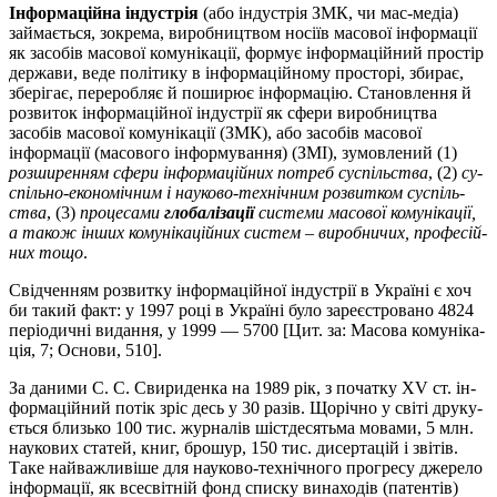
Інформаційна індустрія
(або індустрія ЗМК, чи мас-медіа)
зай­ма­­ється, зокрема, виробництвом носіїв ма­сової інформації
як засо­бів ма­со­вої ко­­му­­нікації, формує інформаційний простір
держави, ве­де по­лі­тику в ін­фор­маційному просторі, збирає,
зберігає, пере­робляє й по­ши­­рює ін­фор­мацію. Становлення й
розвиток інформа­ційної інду­стрії як сфери виробництва
засобів масової комунікації (ЗМК), або засо­бів масової
інформації (масового інфор­мування) (ЗМІ), зу­мов­лений (1)
роз­ширенням сфери інформаційних потреб су­­спіль­­ст­ва
, (2)
су­
спіль­но-економічним і науково-технічним роз­вит­­ком су­спіль­
ства
, (3)
процесами
глобалізації
системи масової кому­нікації,
а також інших комунікаційних систем – виробничих, про­фе­сій­
них тощо
.
Свідченням розвитку інформаційної індустрії в Україні є хоч
би такий факт: у 1997 році в Україні було зареєстровано 4824
періо­дичні видання, у 1999 — 5700 [Цит. за: Масова комуніка­
ція, 7; Основи, 510].
За даними С. С. Свириденка на 1989 рік, з початку XV ст. ін­
фор­­ма­ційний потік зріс десь у 30 разів. Щорічно у світі друку­
ється близько 100 тис. журналів шістдесятьма мовами, 5 млн.
наукових статей, книг, брошур, 150 тис. дисертацій і звітів.
Таке найважли­віше для науково-технічного прогресу джерело
інфор­мації, як все­світній фонд списку винаходів (патентів)