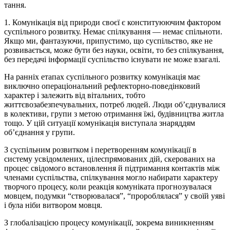
тан­ня.
1. Комунікація від природи своєї є конституюючим фактором
су­­спіль­ного розвитку. Немає спілкування — немає спільноти.
Як­що ми, фантазуючи, припустимо, що суспільство, яке не
розвивається, може бути без науки, освіти, то без спілкування,
без передачі інфор­мації суспільство існувати не може взагалі.
На ранніх етапах суспільного розвитку комунікація має
виключ­но опера­ці­о­нальний рефлекторно-поведінковий
характер і залежить від віталь­них, тобто
життєвозабезпечувальних, потреб людей. Лю­ди об’єднувалися
в колективи, групи з метою отримання їжі, будів­ництва житла
тощо. У цій ситуації комунікація виступала знаряд­дям
об’єднання у групи.
З суспільним розвитком і перетворенням комунікації в
систему усвідомлених, цілеспрямованих дій, скерованих на
процес свідо­мо­го вста­нов­­лен­ня й підтримання контактів між
членами суспіль­ства, спілкування могло набирати характеру
творчого процесу, коли ре­ак­ція комуніката прогнозувалася
мовцем, подумки “створювала­ся”, “пророблялася” у своїй уяві
і була ніби витвором мовця.
З глобалізацією процесу комунікації, зокрема виникненням