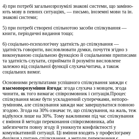
4) при потребі загальнозрозумілі знакові системи, що замі­ню­
ють мову в певних ситу­аціях, — письмо, іноземні мови та ін.
зна­кові системи;
5) при потребі створені спільнотою засоби спілкування —
кни­ги, періодичні видання тощо;
6) соціально-психологічну здатність до спілкування —
здатність говорити, ви­слов­лювати думки, почуття згідно з
виконуваною соці­аль­ною функцією й соці­аль­ними приписами
та здатність слухати, сприймати й розуміти висловлене
залежно від соціальної функції слухача/читача, а також
соціальних вимог.
Основними результатами успішного спілкування завжди є
взає
мо
порозуміння
й
згода
: згода слухача з мовцем, згода
чинити, як того вимагає співрозмовник і ситуація.Процес
спілкування може бути ускладнений суперечками, непоро­
зумінням, але спілкування завжди має завершуватися повною
згодою. Згода на 30% означає те, що спілкування, на жаль, теж
відбулося лише на 30%. Тому важ­ливими під час спілкування
є вміння й методи переконання спів­розмовника, аби
забезпечити повну згоду й уникнути конфліктності у
комунікативній ситуації. Ці вміння входять у професіограму
фа­хів­­ця з питань спілкування, а методи переконання є