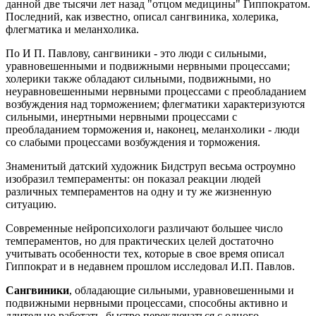
данной две тысячи лет назад "отцом медицины" Гиппократом.
Последний, как известно, описал сангвиника, холерика,
флегматика и меланхолика.
По И П. Павлову, сангвиники - это люди с сильными,
уравновешенными и подвижными нервными процессами;
холерики также обладают сильными, подвижными, но
неуравновешенными нервными процессами с преобладанием
возбуждения над торможением; флегматики характеризуются
сильными, инертными нервными процессами с
преобладанием торможения и, наконец, меланхолики - люди
со слабыми процессами возбуждения и торможения.
Знаменитый датский художник Бидструп весьма остроумно
изобразил темпераменты: он показал реакции людей
различных темпераментов на одну и ту же жизненную
ситуацию.
Современные нейропсихологи различают большее число
темпераментов, но для практических целей достаточно
учитывать особенности тех, которые в свое время описал
Гиппократ и в недавнем прошлом исследовал И.П. Павлов.
Сангвиники
, обладающие сильными, уравновешенными и
подвижными нервными процессами, способны активно и
длительно работать, быстро переключаться с одного