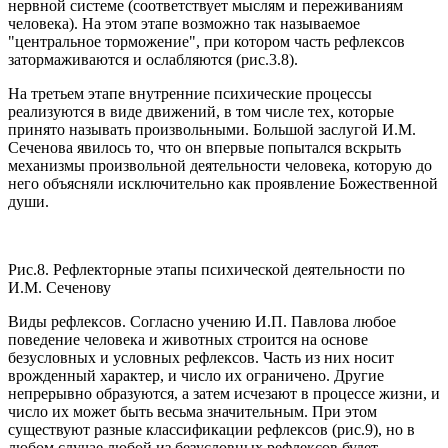
нервной системе (соответствует мыслям и переживаниям
человека). На этом этапе возможно так называемое
"центральное торможение", при котором часть рефлексов
затормаживаются и ослабляются (рис.3.8).
На третьем этапе внутренние психические процессы
реализуются в виде движений, в том числе тех, которые
принято называть произвольными. Большой заслугой И.М.
Сеченова явилось то, что он впервые попытался вскрыть
механизмы произвольной деятельности человека, которую до
него объясняли исключительно как проявление Божественной
души.
Рис.8. Рефлекторные этапы психической деятельности по
И.М. Сеченову
Виды рефлексов. Согласно учению И.П. Павлова любое
поведение человека и животных строится на основе
безусловных и условных рефлексов. Часть из них носит
врожденный характер, и число их ограничено. Другие
непрерывно образуются, а затем исчезают в процессе жизни, и
число их может быть весьма значительным. При этом
существуют разные классификации рефлексов (рис.9), но в
любом случае любой из безусловных рефлексов будет