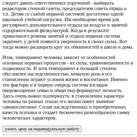
следует давать ответственных поручений - выбирать
редактором стенной газеты, председателем совета отряда и
т.п. Детям со слабой нервной системой достаточно одной
школьной учебной нагрузки. Им необходимо время для
регулярного дополнительного отдыха на воздухе и занятий
оздоровительной физкультурой. Когда в результате
правильного режима занятий и отдыха нервная система
окрепнет, у детей появится уверенность в своих силах. Вот
тогда можно расширить круг их обязанностей в школе и дома.
Итак, темперамент человека зависит от особенностей
основных нервных процессов - их силы, уравновешенности и
подвижности. И хотя темперамент в большой степени
обусловлен наследственностью, немалую роль в его
становлении играют условия жизни и воспитание. Именно
эти факторы и в первую очередь система взглядов
(мировоззрение семьи и общества) формируют личность.
Здесь очень важно подчеркнуть: в становлении характера
человека на разных этапах его жизни имеет значение
самовоспитание. Сплав наследственных и приобретенных
качеств психики и создает бесконечно разнообразную гамму
человеческих характеров.
узнать цену на индивидуальную работу