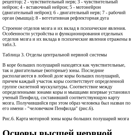
рецептор; 2 - чувствительный нерв; 3 - чувствительный
нейрон; 4 - вставочный нейрон; 5 - мотонейрон
(двигательный нейрон); 6 - двигательный нерв; 7 - рабочий
орган (мышца); 8 - вегетативная рефлекторная дуга
Строение отделов мозга и их вклад в психические явления.
Особенности устройства и функционирования отдельных
отделов мозга и их вклада в психические явления отражены в
табл.3.
Таблица 3. Отделы центральной нервной системы
В коре больших полушарий находятся как чувствительные,
так и двигательные (моторные) зоны. Последние
располагаются в лобной доле коры больших полушарий,
причем каждый участок коры соответствует определенной
группе скелетной мускулатуры. Соответствие между
определенными зонами коры и мышцами впервые установил
ученый Пенфилд, составивший соответствующую карту
мозга. Получившийся при этом образ человека был назван по
его имени - "человечком Пенфилда" (рис.6).
Рис.6. Карта моторной зоны коры больших полушарий мозга
Основы высшей нервной