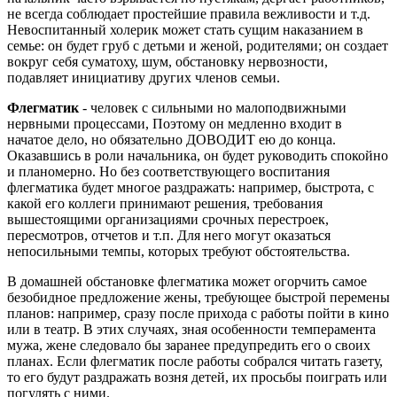
не всегда соблюдает простейшие правила вежливости и т.д.
Невоспитанный холерик может стать сущим наказанием в
семье: он будет груб с детьми и женой, родителями; он создает
вокруг себя суматоху, шум, обстановку нервозности,
подавляет инициативу других членов семьи.
Флегматик
- человек с сильными но малоподвижными
нервными процессами, Поэтому он медленно входит в
начатое дело, но обязательно ДОВОДИТ ею до конца.
Оказавшись в роли начальника, он будет руководить спокойно
и планомерно. Но без соответствующего воспитания
флегматика будет многое раздражать: например, быстрота, с
какой его коллеги принимают решения, требования
вышестоящими организациями срочных перестроек,
пересмотров, отчетов и т.п. Для него могут оказаться
непосильными темпы, которых требуют обстоятельства.
В домашней обстановке флегматика может огорчить самое
безобидное предложение жены, требующее быстрой перемены
планов: например, сразу после прихода с работы пойти в кино
или в театр. В этих случаях, зная особенности темперамента
мужа, жене следовало бы заранее предупредить его о своих
планах. Если флегматик после работы собрался читать газету,
то его будут раздражать возня детей, их просьбы поиграть или
погулять с ними.