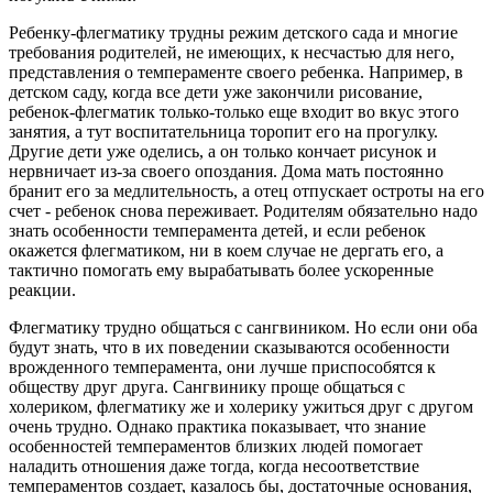
Ребенку-флегматику трудны режим детского сада и многие
требования родителей, не имеющих, к несчастью для него,
представления о темпераменте своего ребенка. Например, в
детском саду, когда все дети уже закончили рисование,
ребенок-флегматик только-только еще входит во вкус этого
занятия, а тут воспитательница торопит его на прогулку.
Другие дети уже оделись, а он только кончает рисунок и
нервничает из-за своего опоздания. Дома мать постоянно
бранит его за медлительность, а отец отпускает остроты на его
счет - ребенок снова переживает. Родителям обязательно надо
знать особенности темперамента детей, и если ребенок
окажется флегматиком, ни в коем случае не дергать его, а
тактично помогать ему вырабатывать более ускоренные
реакции.
Флегматику трудно общаться с сангвиником. Но если они оба
будут знать, что в их поведении сказываются особенности
врожденного темперамента, они лучше приспособятся к
обществу друг друга. Сангвинику проще общаться с
холериком, флегматику же и холерику ужиться друг с другом
очень трудно. Однако практика показывает, что знание
особенностей темпераментов близких людей помогает
наладить отношения даже тогда, когда несоответствие
темпераментов создает, казалось бы, достаточные основания,