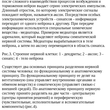
после сложного взаимодействия процессов возбуждения и
торможения нейрон выдает серию электрических импульсов.
Длинный отросток, по которому электрические сигналы
покидают нейрон, называется аксон. Посредством особых
электрохимических устройств - синапсов - информация
переходит от одного нейрона к другому. При передаче
информации используются специальные химические
вещества - медиаторы. Примером медиатора является
адреналин, который выделяют нейроны симпатической
нервной системы. Медиаторы вырабатываются в теле
нейрона, а затем по аксону перемещаются в область синапса.
Рис.3. Строение нервной клетки: 1 - дендриты; 2 - аксон; 3 -
синапс; 4 - тело нейрона
Существует два основных принципа разделения нервной
системы человека: по функциональному и анатомическому
принципу. По функциональному принципу ее делят на
вегетативную (она управляет внутренними органами и
обменом веществ) и соматическую (управляет связью с
внешней средой). По анатомическому принципу нервную
систему принято разделять на две части - центральную
(центры принятия решений) и периферическую
(чувствительные, исполнительные и вспомогательные
компоненты) (рис.4).