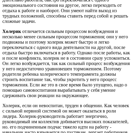
эмоционального состояния на другое, легко переходить от
отдыха к работе и наоборот. Они умеют найти выход из
трудных положений, способны ставить перед собой и решать
сложные задачи.
Холерик
отличается сильным процессом возбуждения и
несколько менее сильным процессом торможения; они у него
подвижны и поэтому холерик может быстро и легко
переключаться с одного вида деятельности на другой, после
отдыха быстро включаться в работу. Однако после работы, как
и после конфликта, холерик не в состоянии сразу успокоиться.
Он легко возбуждается, так как сильный процесс возбуждения
у него недостаточно уравновешен торможением. Поэтому
родители ребенка холерического темперамента должны
строить воспитание так, чтобы укротить у него процесс
торможения. Если же это в свое время было упущено, надо о
помощью самовоспитания вырабатывать у себя умение
сдерживать свои реакции на окружающее.
Холерик, если он невоспитан, труден в общении. Как человек
с сильной нервной системой он может оказаться в роли
лидера. Холерик-руководитель работает энергично,
руководимый им коллектив добивается высоких показателей,
но. его подчиненным подчас тяжело идти на работу -
начальник часто взрывается по пустякам, дергает работников,