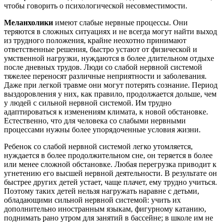
чтобы говорить о психологической несовместимости.
Меланхолики
имеют слабые нервные процессы. Они
теряются в сложных ситуациях и не всегда могут найти выход
из трудного положения, крайне неохотно принимают
ответственные решения, быстро устают от физической и
умственной нагрузки, нуждаются в более длительном отдыхе
после дневных трудов. Люди со слабой нервной системой
тяжелее переносят различные неприятности и заболевания.
Даже при легкой травме они могут потерять сознание. Период
выздоровления у них, как правило, продолжается дольше, чем
у людей с сильной нервной системой. Им трудно
адаптироваться к изменениям климата, к новой обстановке.
Естественно, что для человека со слабыми нервными
процессами нужны более упорядоченные условия жизни.
Ребенок со слабой нервной системой легко утомляется,
нуждается в более продолжительном сне, он теряется в более
или менее сложной обстановке. Любая перегрузка приводит к
угнетению его высшей нервной деятельности. В результате он
быстрее других детей устает, чаще плачет, ему трудно учиться.
Поэтому таких детей нельзя нагружать наравне с детьми,
обладающими сильной нервной системой: учить их
дополнительно иностранным языкам, фигурному катанию,
поднимать рано утром для занятий в бассейне; в школе им не