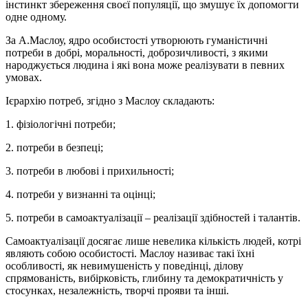
інстинкт збереження своєї популяції, що змушує їх допомогти
одне одному.
За А.Маслоу, ядро особистості утворюють гуманістичні
потреби в добрі, моральності, доброзичливості, з якими
народжується людина і які вона може реалізувати в певних
умовах.
Ієрархію потреб, згідно з Маслоу складають:
1. фізіологічні потреби;
2. потреби в безпеці;
3. потреби в любові і прихильності;
4. потреби у визнанні та оцінці;
5. потреби в самоактуалізації – реалізації здібностей і талантів.
Самоактуалізації досягає лише невелика кількість людей, котрі
являють собою особистості. Маслоу називає такі їхні
особливості, як невимушеність у поведінці, ділову
спрямованість, вибірковість, глибину та демократичність у
стосунках, незалежність, творчі прояви та інші.