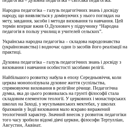
педагогіка – духовна педагогіка – світська педагогіка.
Народна педагогіка – галузь педагогічних знань і досвіду
народу, що виявляється у домінуючих у нього поглядах на
мету, завдання, засоби і методи виховання та навчання. Цей
термін вперше вжив О.Духнович у підручнику “Народна
педагогія в пользу училищ и учителей сельских”.
Українська народна педагогіка – складова народознавства
(українознавства) і водночас один із засобів його реалізації на
практиці.
Духовна педагогіка – галузь педагогічних знань і досвіду з
виховання і навчання особистості засобами релігії.
Найбільшого розвитку набула в епоху Середньовіччя, коли
церква монополізувала духовне життя суспільства,
спрямовуючи виховання в релігійне річище. Педагогічна
думка, яка до цього розвивалась на грунті філософії стала
складовим елементом теології. У церковних і монастирських
школах на Заході, у мусульманських мектебах, у школах
брахманів у Індії виховання мало яскраво виражений
теологічний характер. Значний внесок у розвиток педагогіки
того часу зробили відомі діячі церкви, філософи Тертулліан,
Августин, Аквінат.