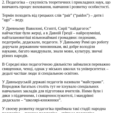
2. Педагогіка – сукупність теоретичних і прикладних наук, що
вивчають процес виховання, навчання і розвитку особистості.
Термін походить від грецьких слів “pair” (“paidos”) – дитя і
“ago” – веду.
У Древньому Вавилоні, Єгипті, Сирії “пайдагогос”
найчастіше були жерці, а в Давній Греції – найрозумніші,
найталановитіші вільнонаймані громадяни: педонами,
педотриби, дедаскали, педагоги. У Давньому Римі цю роботу
доручали державним чиновникам, які добре володіли
науками, багато мандрували, знали мови, культуру, звичаї
різних народів.
В Середні віки педагогічною діяльністю займалися переважно
священики, ченці, однак у міських школах та університетах –
дедалі частіше люди зі спеціальною освітою.
У Давньоруській державі педагогів називали “майстрами”.
Впродовж багатьох століть тут не існувало спеціальних
навчальних закладів для підготовки вчителів. Ними були і
дяки з піддячними, і священнослужителі, і мандрівні
дидаскали – “школярі-книжники”.
У своєму розвитку педагогіка приймала такі стадії: народна