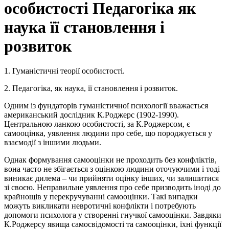
особистості Педагогіка як
наука її становлення і
розвиток
1. Гуманістичні теорії особистості.
2. Педагогіка, як наука, її становлення і розвиток.
Одним із фундаторів гуманістичної психології вважається
американський дослідник К.Роджерс (1902-1990).
Центральною ланкою особистості, за К.Роджерсом, є
самооцінка, уявлення людини про себе, що породжується у
взаємодії з іншими людьми.
Однак формування самооцінки не проходить без конфліктів,
вона часто не збігається з оцінкою людини оточуючими і тоді
виникає дилема – чи прийняти оцінку інших, чи залишитися
зі своєю. Неправильне уявлення про себе призводить іноді до
крайнощів у перекручуванні самооцінки. Такі випадки
можуть викликати невротичні конфлікти і потребують
допомоги психолога у створенні гнучкої самооцінки. Завдяки
К.Роджерсу явища самосвідомості та самооцінки, їхні функції