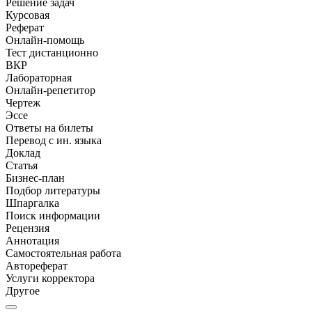
Решение задач
Курсовая
Реферат
Онлайн-помощь
Тест дистанционно
ВКР
Лабораторная
Онлайн-репетитор
Чертеж
Эссе
Ответы на билеты
Перевод с ин. языка
Доклад
Статья
Бизнес-план
Подбор литературы
Шпаргалка
Поиск информации
Рецензия
Аннотация
Самостоятельная работа
Автореферат
Услуги корректора
Другое