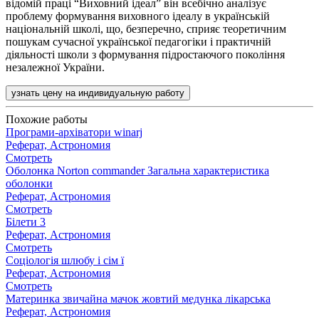
відомій праці “Виховний ідеал” він всебічно аналізує
проблему формування виховного ідеалу в українській
національній школі, що, безперечно, сприяє теоретичним
пошукам сучасної української педагогіки і практичній
діяльності школи з формування підростаючого покоління
незалежної України.
узнать цену на индивидуальную работу
Похожие работы
Програми-архіватори winarj
Реферат, Астрономия
Смотреть
Оболонка Norton commander Загальна характеристика
оболонки
Реферат, Астрономия
Смотреть
Білети 3
Реферат, Астрономия
Смотреть
Соціологія шлюбу і сім ї
Реферат, Астрономия
Смотреть
Материнка звичайна мачок жовтий медунка лікарська
Реферат, Астрономия