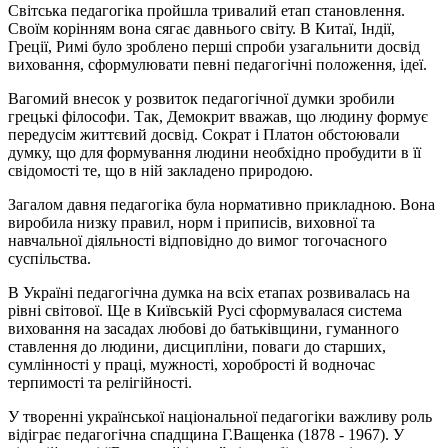
Світська педагогіка пройшла тривалий етап становлення.
Своїм корінням вона сягає давнього світу. В Китаї, Індії,
Греції, Римі було зроблено перші спроби узагальнити досвід
виховання, сформулювати певні педагогічні положення, ідеї.
Вагомий внесок у розвиток педагогічної думки зробили
грецькі філософи. Так, Демокрит вважав, що людину формує
передусім життєвий досвід. Сократ і Платон обстоювали
думку, що для формування людини необхідно пробудити в її
свідомості те, що в ній закладено природою.
Загалом давня педагогіка була нормативно прикладною. Вона
виробила низку правил, норм і приписів, виховної та
навчальної діяльності відповідно до вимог тогочасного
суспільства.
В Україні педагогічна думка на всіх етапах розвивалась на
рівні світової. Ще в Київській Русі сформувалася система
виховання на засадах любові до батьківщини, гуманного
ставлення до людини, дисципліни, поваги до старших,
сумлінності у праці, мужності, хоробрості й водночас
терпимості та релігійності.
У творенні української національної педагогіки важливу роль
відіграє педагогічна спадщина Г.Ващенка (1878 - 1967). У