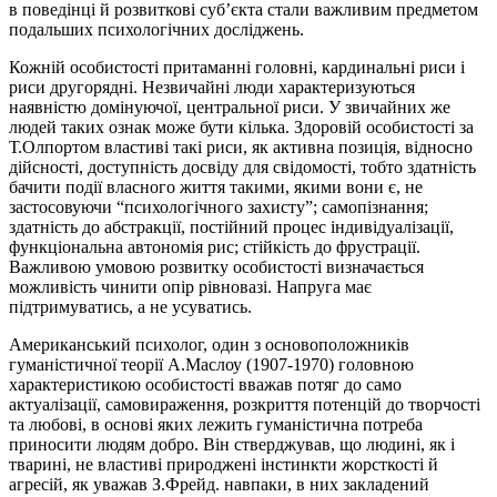
в поведінці й розвиткові суб’єкта стали важливим предметом
подальших психологічних досліджень.
Кожній особистості притаманні головні, кардинальні риси і
риси другорядні. Незвичайні люди характеризуються
наявністю домінуючої, центральної риси. У звичайних же
людей таких ознак може бути кілька. Здоровій особистості за
Т.Олпортом властиві такі риси, як активна позиція, відносно
дійсності, доступність досвіду для свідомості, тобто здатність
бачити події власного життя такими, якими вони є, не
застосовуючи “психологічного захисту”; самопізнання;
здатність до абстракції, постійний процес індивідуалізації,
функціональна автономія рис; стійкість до фрустрації.
Важливою умовою розвитку особистості визначається
можливість чинити опір рівновазі. Напруга має
підтримуватись, а не усуватись.
Американський психолог, один з основоположників
гуманістичної теорії А.Маслоу (1907-1970) головною
характеристикою особистості вважав потяг до само
актуалізації, самовираження, розкриття потенцій до творчості
та любові, в основі яких лежить гуманістична потреба
приносити людям добро. Він стверджував, що людині, як і
тварині, не властиві природжені інстинкти жорсткості й
агресій, як уважав З.Фрейд. навпаки, в них закладений