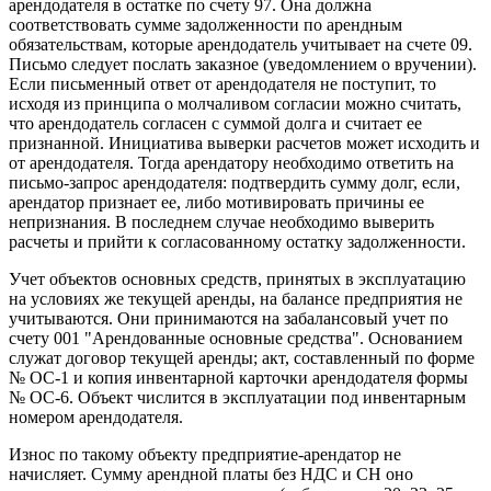
арендодателя в остатке по счету 97. Она должна
соответствовать сумме задолженности по арендным
обязательствам, которые арендодатель учитывает на счете 09.
Письмо следует послать заказное (уведомлением о вручении).
Если письменный ответ от арендодателя не поступит, то
исходя из принципа о молчаливом согласии можно считать,
что арендодатель согласен с суммой долга и считает ее
признанной. Инициатива выверки расчетов может исходить и
от арендодателя. Тогда арендатору необходимо ответить на
письмо-запрос арендодателя: подтвердить сумму долг, если,
арендатор признает ее, либо мотивировать причины ее
непризнания. В последнем случае необходимо выверить
расчеты и прийти к согласованному остатку задолженности.
Учет объектов основных средств, принятых в эксплуатацию
на условиях же текущей аренды, на балансе предприятия не
учитываются. Они принимаются на забалансовый учет по
счету 001 "Арендованные основные средства". Основанием
служат договор текущей аренды; акт, составленный по форме
№ ОС-1 и копия инвентарной карточки арендодателя формы
№ ОС-6. Объект числится в эксплуатации под инвентарным
номером арендодателя.
Износ по такому объекту предприятие-арендатор не
начисляет. Сумму арендной платы без НДС и СН оно