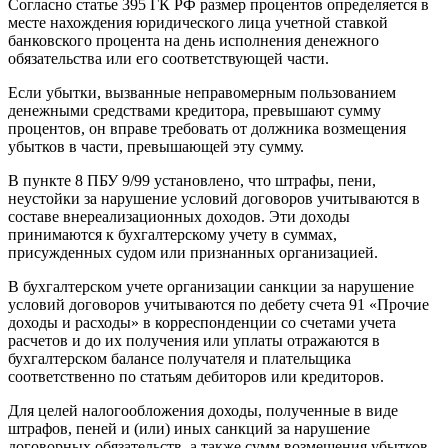
Согласно статье 395 ГК РФ размер процентов определяется в
месте нахождения юридического лица учетной ставкой
банковского процента на день исполнения денежного
обязательства или его соответствующей части.
Если убытки, вызванные неправомерным пользованием
денежными средствами кредитора, превышают сумму
процентов, он вправе требовать от должника возмещения
убытков в части, превышающей эту сумму.
В пункте 8 ПБУ 9/99 установлено, что штрафы, пени,
неустойки за нарушение условий договоров учитываются в
составе внереализационных доходов. Эти доходы
принимаются к бухгалтерскому учету в суммах,
присужденных судом или признанных организацией.
В бухгалтерском учете организации санкции за нарушение
условий договоров учитываются по дебету счета 91 «Прочие
доходы и расходы» в корреспонденции со счетами учета
расчетов и до их получения или уплаты отражаются в
бухгалтерском балансе получателя и плательщика
соответственно по статьям дебиторов или кредиторов.
Для целей налогообложения доходы, полученные в виде
штрафов, пеней и (или) иных санкций за нарушение
договорных обязательств, а также сумм возмещения убытков