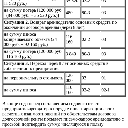
35 520
02-2
03
11 520 руб.)
на сумму потерь [120 000 руб.
480
80-3
03
- (84 000 руб. + 35 520 руб.)]
Ситуация 2.
Возврат арендодателю основных средств по
окончании договора аренды (через 8 лет):
на сумму износа
116
возвращаемого объекта (24
02-2
03
160
000 руб. + 92 160 руб.)
на сумму потерь (120 000 руб.
3 840
80-3
03
- 116 160 руб.)
Ситуация 3.
Переход через 8 лет основных средств в
собственность предприятия:
120
на первоначальную стоимость
03
01
000
116
на сумму износа
02-2
02-1
160
В конце года перед составлением годового отчета
предприятие-арендатор в порядке инвентаризации своих
расчетных взаимоотношений по обязательствам договора
долгосрочной ренты посылает письмо-запрос арендодателю с
просьбой подтвердить сумму, числящуюся в пользу