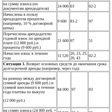
на сумму износа (по
24 000
03
02-2
документам арендодателя)
Начислены в пользу
арендодателя проценты
9 600
81-2
97
(например, 10 % договорной
цены)
Перечислены арендодателю
годовой взнос по арендной
21 600
97
51
плате (12 000 руб.) и
проценты (9 600 руб.)
Начислен износ в течение
20, 23, 25,
11 520
02-2
года
26, 43
Ситуация 1.
Возврат основных средств до окончания срока
долгосрочной аренды (например, через год):
на разницу между договорной
суммой аренды (9 600 руб.) и
суммой внесенного в течение
84 000
97
03
года платежа по выкупу
(12 000 руб.)
на сумму износа (24 000 руб. +