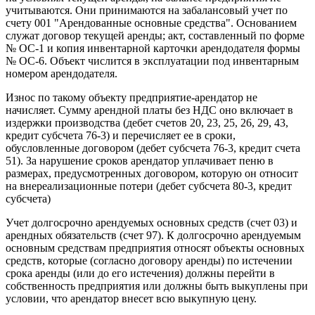
учитываются. Они принимаются на забалансовый учет по
счету 001 "Арендованные основные средства". Основанием
служат договор текущей аренды; акт, составленный по форме
№ ОС-1 и копия инвентарной карточки арендодателя формы
№ ОС-6. Объект числится в эксплуатации под инвентарным
номером арендодателя.
Износ по такому объекту предприятие-арендатор не
начисляет. Сумму арендной платы без НДС оно включает в
издержки производства (дебет счетов 20, 23, 25, 26, 29, 43,
кредит субсчета 76-3) и перечисляет ее в сроки,
обусловленные договором (дебет субсчета 76-3, кредит счета
51). За нарушение сроков арендатор уплачивает пеню в
размерах, предусмотренных договором, которую он относит
на внереализационные потери (дебет субсчета 80-3, кредит
субсчета)
Учет долгосрочно арендуемых основных средств (счет 03) и
арендных обязательств (счет 97). К долгосрочно арендуемым
основным средствам предприятия относят объекты основных
средств, которые (согласно договору аренды) по истечении
срока аренды (или до его истечения) должны перейти в
собственность предприятия или должны быть выкуплены при
условии, что арендатор внесет всю выкупную цену.