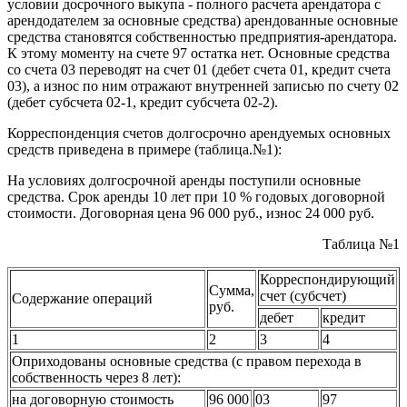
условии досрочного выкупа - полного расчета арендатора с
арендодателем за основные средства) арендованные основные
средства становятся собственностью предприятия-арендатора.
К этому моменту на счете 97 остатка нет. Основные средства
со счета 03 переводят на счет 01 (дебет счета 01, кредит счета
03), а износ по ним отражают внутренней записью по счету 02
(дебет субсчета 02-1, кредит субсчета 02-2).
Корреспонденция счетов долгосрочно арендуемых основных
средств приведена в примере (таблица.№1):
На условиях долгосрочной аренды поступили основные
средства. Срок аренды 10 лет при 10 % годовых договорной
стоимости. Договорная цена 96 000 руб., износ 24 000 руб.
Таблица №1
Корреспондирующий
Сумма,
счет (субсчет)
Содержание операций
руб.
дебет
кредит
1
2
3
4
Оприходованы основные средства (с правом перехода в
собственность через 8 лет):
на договорную стоимость
96 000
03
97