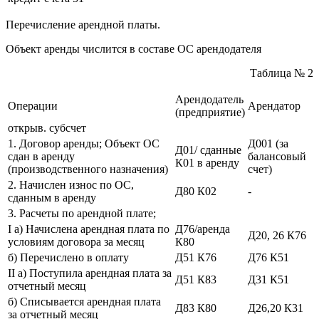
Перечисление арендной платы.
Объект аренды числится в составе ОС арендодателя
Таблица № 2
Арендодатель
Операции
Арендатор
(предприятие)
открыв. субсчет
1. Договор аренды; Объект ОС
Д001 (за
Д01/ сданные
сдан в аренду
балансовый
К01 в аренду
(производственного назначения)
счет)
2. Начислен износ по ОС,
Д80 К02
-
сданным в аренду
3. Расчеты по арендной плате;
I а) Начислена арендная плата по
Д76/аренда
Д20, 26 К76
условиям договора за месяц
К80
б) Перечислено в оплату
Д51 К76
Д76 К51
II а) Поступила арендная плата за
Д51 К83
Д31 К51
отчетный месяц
б) Списывается арендная плата
Д83 К80
Д26,20 К31
за отчетный месяц