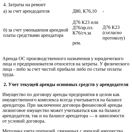
4. Затраты на ремонт
а) за счет арендодателя
Д80, К76,10
-
Д76 К23 или
Д76 К23
Д76/ар.пл.
б) за счет уменьшения арендной
(согласно
К76/сч.за
платы средствами арендатора
протоколу)
рем.
Аренда ОС производственного назначения у юридического
лица и предпринимателя относится на затраты. У физического
лица - либо за счет чистой прибыли либо по статье оплаты
труда.
2. Учет текущей аренды основных средств у арендодателя
Имущество по договору аренды предприятия в целом как
имущественного комплекса всегда учитывается на балансе
арендатора. При заключении договора финансовой аренды
лизинговое имущество может учитываться как на балансе
арендодателя, так и на балансе арендатора — в зависимости
от условий договора.
Методика учета операций, связанных с арендой имущества,