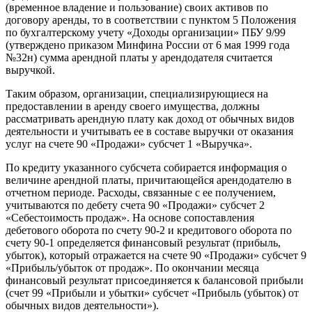
(временное владение и пользование) своих активов по
договору аренды, то в соответствии с пунктом 5 Положения
по бухгалтерскому учету «Доходы организации» ПБУ 9/99
(утверждено приказом Минфина России от 6 мая 1999 года
№32н) сумма арендной платы у арендодателя считается
выручкой.
Таким образом, организации, специализирующиеся на
предоставлении в аренду своего имущества, должны
рассматривать арендную плату как доход от обычных видов
деятельности и учитывать ее в составе выручки от оказания
услуг на счете 90 «Продажи» субсчет 1 «Выручка».
По кредиту указанного субсчета собирается информация о
величине арендной платы, причитающейся арендодателю в
отчетном периоде. Расходы, связанные с ее получением,
учитываются по дебету счета 90 «Продажи» субсчет 2
«Себестоимость продаж». На основе сопоставления
дебетового оборота по счету 90-2 и кредитового оборота по
счету 90-1 определяется финансовый результат (прибыль,
убыток), который отражается на счете 90 «Продажи» субсчет 9
«Прибыль/убыток от продаж». По окончании месяца
финансовый результат присоединяется к балансовой прибыли
(счет 99 «Прибыли и убытки» субсчет «Прибыль (убыток) от
обычных видов деятельности»).