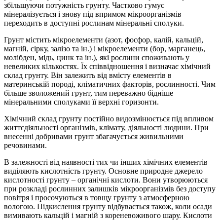
збільшуючи потужність грунту. Частково гумус
мінералізується і знову під впримом мікроорганізмів
переходить в доступні рослинам мінеральні сполуки.
Грунт містить мікроелементи (азот, фосфор, калій, кальцій,
магній, сірку, залізо та ін.) і мікроелементи (бор, марганець,
молібден, мідь, цинк та ін.), які рослини споживають у
невеликих кількостях. Їх співвідношення і визначає хімічний
склад грунту. Він залежить від вмісту елементів в
материнській породі, кліматичних факторів, рослинності. Чим
більше зволожений грунт, тим переважно бідніше
мінеральними сполуками її верхні горизонти.
Хімічний склад грунту постійно видозмінюється під впливом
життєдіяльності організмів, клімату, діяльності людини. При
внесенні добривами грунт збагачується живильними
речовинами.
В залежності від наявності тих чи інших хімічних елементів
виділяють кислотність грунту. Основне природне джерело
кислотності грунту – органічні кислоти. Вони утворюються
при розкладі рослинних залишків мікроорганізмів без доступу
повітря і просочуються в товщу грунту з атмосферною
вологою. Підкислення грунту відбувається також, коли осади
вимивають кальцій і магній з кореневоживого шару. Кислоти