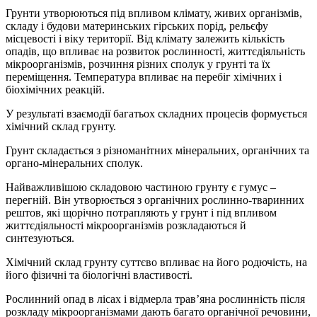
Грунти утворюються під впливом клімату, живих організмів,
складу і будови материнських гірських порід, рельєфу
місцевості і віку території. Від клімату залежить кількість
опадів, що впливає на розвиток рослинності, життєдіяльність
мікроорганізмів, розчиння різних сполук у грунті та їх
переміщення. Температура впливає на перебіг хімічних і
біохімічних реакцій.
У результаті взаємодії багатьох складних процесів формується
хімічний склад грунту.
Грунт складається з різноманітних мінеральних, органічних та
органо-мінеральних сполук.
Найважливішою складовою частиною грунту є гумус –
перегній. Він утворюється з органічних рослинно-тваринних
рештов, які щорічно потрапляють у грунт і під впливом
життєдіяльності мікроорганізмів розкладаються й
синтезуються.
Хімічний склад грунту суттєво впливає на його родючість, на
його фізичні та біологічні властивості.
Рослинний опад в лісах і відмерла трав’яна рослинність після
розкладу мікроорганізмами дають багато органічної речовини,