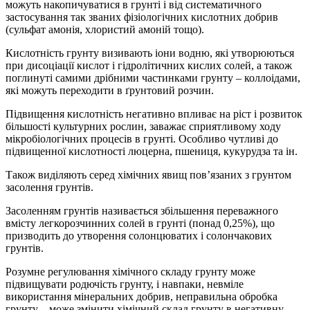
можуть накопичуватися в грунті і від систематичного
застосування так званих фізіологічних кислотних добрив
(сульфат амонія, хлористий амоній тощо).
Кислотність грунту визивають іони водню, які утворюються
при дисоціації кислот і гідролітичних кислих солей, а також
поглинуті самими дрібними частинками грунту – коллоідами,
які можуть переходити в ґрунтовий розчин.
Підвищення кислотність негативно впливає на ріст і розвиток
більшості культурних рослин, заважає сприятливому ходу
мікробіологічних процесів в грунті. Особливо чутливі до
підвищенної кислотності люцерна, пшениця, кукурудза та ін.
Також виділяють серед хімічних явищ пов’язаних з грунтом
засолення грунтів.
Засоленням грунтів називається збільшення переважного
вмісту легкорозчинних солей в грунті (понад 0,25%), що
призводить до утворення солонцюватих і солончакових
грунтів.
Розумне регулювання хімічного складу грунту може
підвищувати родючість грунту, і навпаки, невміле
використання мінеральних добрив, неправильна обробка
грунту – може змінити хімічний склад грунту в негативну