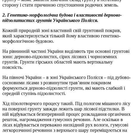
сторону і стати причиною спустошення родючих земель.
2.
Генетико-морфологічна будова і властивості дерново-
підзолитистих грунтів Українського Полісся.
Кожній природній зоні властивий свій ґрунтовий покрив,
який характеризується тілький йому властивою генетико-
морфологічною будовою.
На рівнинній частині України виділяють три основні грунтові
зони: дерново-підзолистих, сірих лісових і чорноземних
грунтів. Грунти гірських областей мають вертикальну
поясність.
На півночі України – в зоні Українського Полісся – під дубово-
сосновими лісами з розвинутим трав’яним покривом
формуються дерново-підзолисті грунти, які мають слабкий і
середній ступінь підзолистості.
Хід пізолотворчого процесу такий. Під пологом мішаного лісу
на поверхні грунту завжди лежить шар лісової підстилки. В
ній відбувається безперервний процес розкладання органічних
решток, нагромадження гумусних речовин. Але оскільки в
лісах відбувається переважно низхідний рух вологи, гумусові
легкорозчинні речовини з верхнього шару переміщуються на