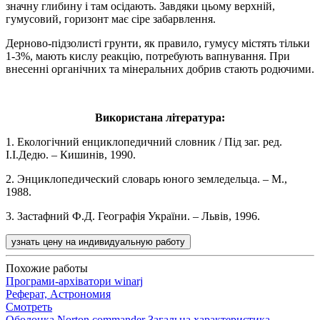
значну глибину і там осідають. Завдяки цьому верхній,
гумусовий, горизонт має сіре забарвлення.
Дерново-підзолисті грунти, як правило, гумусу містять тільки
1-3%, мають кислу реакцію, потребують вапнування. При
внесенні органічних та мінеральних добрив стають родючими.
Використана література:
1. Екологічний енциклопедичний словник / Під заг. ред.
І.І.Дедю. – Кишинів, 1990.
2. Энциклопедический словарь юного земледельца. – М.,
1988.
3. Застафний Ф.Д. Географія України. – Львів, 1996.
узнать цену на индивидуальную работу
Похожие работы
Програми-архіватори winarj
Реферат, Астрономия
Смотреть
Оболонка Norton commander Загальна характеристика