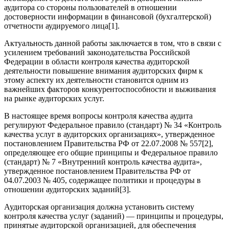
аудитора со сторо­ны пользователей в отношении
достоверности информации в финансовой (бухгалтерской)
отчетности аудируемого лица[1].
Актуальность данной работы заключается в том, что в связи с
усилением требований законодательства Российской
Федерации в области контроля качества аудиторской
деятельности повышение внимания аудиторских фирм к
этому аспекту их деятельности стано­вится одним из
важнейших факторов конкурентоспособности и выжи­вания
на рынке аудиторских услуг.
В настоящее время вопросы контроля качества аудита
регулиру­ют Федеральное правило (стандарт) № 34 «Контроль
качества услуг в аудиторских организациях», утвержденное
постановлением Прави­тельства РФ от 22.07.2008 № 557[2],
определяющее его общие прин­ципы и Федеральное правило
(стандарт) № 7 «Внутренний контроль качества аудита»,
утвержденное постановлением Правительства РФ от
04.07.2003 № 405, содержащее политики и процедуры в
отношении аудиторских заданий[3].
Аудиторская организация должна установить систему
контроля качества услуг (заданий) — принципы и процедуры,
принятые ауди­торской организацией, для обеспечения