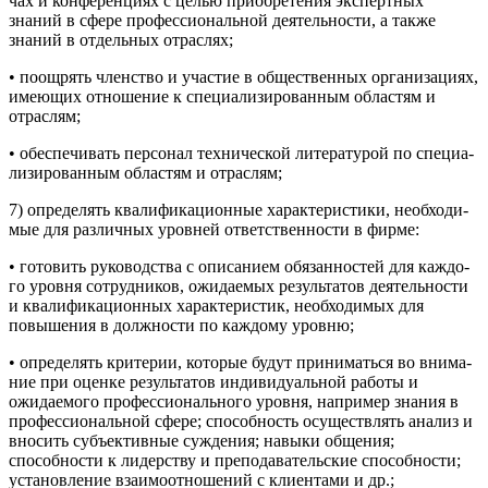
чах и конференциях с целью приобретения экспертных
знаний в сфере профессиональной деятельности, а также
знаний в отдель­ных отраслях;
• поощрять членство и участие в общественных организациях,
имеющих отношение к специализированным областям и
отраслям;
• обеспечивать персонал технической литературой по специа­
лизированным областям и отраслям;
7) определять квалификационные характеристики, необходи­
мые для различных уровней ответственности в фирме:
• готовить руководства с описанием обязанностей для каждо­
го уровня сотрудников, ожидаемых результатов деятельности
и квалификационных характеристик, необходимых для
повыше­ния в должности по каждому уровню;
• определять критерии, которые будут приниматься во внима­
ние при оценке результатов индивидуальной работы и
ожидае­мого профессионального уровня, например знания в
профессио­нальной сфере; способность осуществлять анализ и
вносить субъективные суждения; навыки общения;
способности к лидер­ству и преподавательские способности;
установление взаимоот­ношений с клиентами и др.;