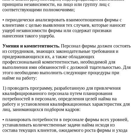
принципа независимости, на лицо или группу лиц с
соответству­ющими полномочиями;
• периодически анализировать взаимоотношения фирмы с
клиентами с целью выявления тех случаев, которые наносят
ущерб независимости фирмы или содержат признаки
нанесения такого ущерба.
Умения и компетентность.
Персонал фирмы должен состоять
из сотрудников, знающих законодательные требования и
придер­живающихся их, а также обладающих
профессиональной компе­тентностью, необходимой для
выполнения ими обязанностей с должной тщательностью. Для
этого необходимо выполнить сле­дующие процедуры при
найме на работу:
1) проводить программу, разработанную для привлечения
квалифицированного персонала путем планирования
потребнос­тей в персонале, определения целей найма на
работу и установ­ления квалификационных характеристик для
лиц, занимающих­ся подбором кадров:
• планировать потребности в персонале фирмы всех уровней,
устанавливать количественные задачи найма исходя из
состава те­кущих клиентов, ожидаемого роста фирмы и ухода