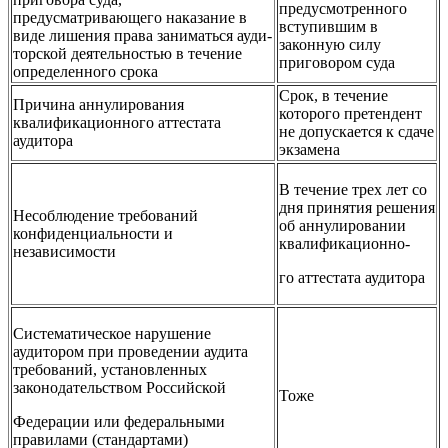
предусмотренного
предусматривающего наказание в
всту­пившим в
виде лишения права заниматься ауди­
законную силу
торской деятельностью в течение
приговором суда
опреде­ленного срока
Срок, в течение
Причина аннулирования
которого претендент
квалификационного аттестата
не допускается к сдаче
аудитора
экзамена
В течение трех лет со
дня принятия реше­ния
Несоблюдение требований
об аннулировании
конфиденци­альности и
квалификационно-
независимости
го аттестата аудитора
Систематическое нарушение
аудитором при проведении аудита
требований, уста­новленных
законодательством Российской
Тоже
Федерации или федеральными
правилами (стандартами)