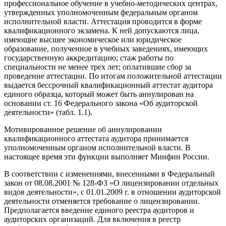
профессиональное обучение в учебно-методических центрах,
утвержденных уполномоченным федеральным органом
исполнитель­ной власти. Аттестация проводится в форме
квалификационного экза­мена. К ней допускаются лица,
имеющие высшее экономическое или юридическое
образование, полученное в учебных заведениях, имеющих
государственную аккредитацию; стаж работы по
специальности не ме­нее трех лет; оплатившие сбор за
проведение аттестации. По итогам положительной аттестации
выдается бессрочный квалификационный аттестат аудитора
единого образца, который может быть аннулирован на
основании ст. 16 Федерального закона «Об аудиторской
деятель­ности» (табл. 1.1).
Мотивированное решение об аннулировании
квалификационно­го аттестата аудитора принимается
уполномоченным органом испол­нительной власти. В
настоящее время эти функции выполняет Мин­фин России.
В соответствии с изменениями, внесенными в Федеральный
закон от 08.08.2001 № 128-ФЗ «О лицензировании отдельных
видов деятель­ности», с 01.01.2009 г. в отношении аудиторской
деятельности отме­няется требование о лицензировании.
Предполагается введение еди­ного реестра аудиторов и
аудиторских организаций. Для включения в реестр