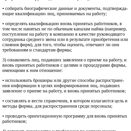
• собирать биографические данные и документы, подтвержда­
ющие квалификацию лиц, принимаемых на работу;
• определять квалификацию вновь принятых работников, в
том числе нанятых не по обычным каналам найма (например,
поступление на работу в компанию в качестве руководящего
со­трудника среднего звена или в результате приобретения или
сли­яния фирм), для того, чтобы оценить, отвечают ли они
требова­ниям и стандартам фирмы;
3) ознакомить лиц, подавших заявления о приеме на работу, и
вновь принятых работников с целями и процедурами фирмы,
имеющими к ним отношение:
• использовать брошюры или другие способы распростране­
ния информации в целях информирования лиц, подавших
заяв­ление о приеме на работу, и вновь принятых работников;
• составлять и вести справочник, в котором излагаются цель и
методы фирмы, для распространения среди персонала;
• проводить ориентационную программу для вновь принятых
работников;