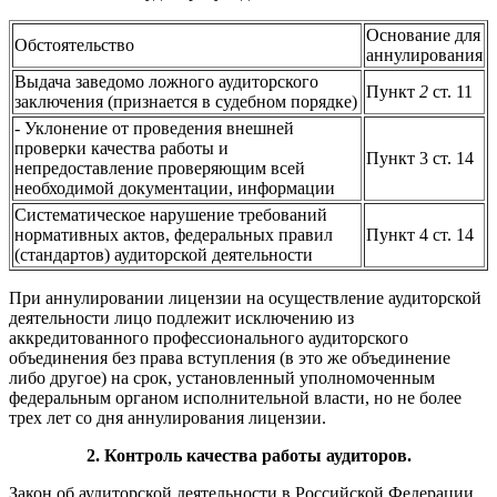
Основание для
Обстоятельство
аннулирования
Выдача заведомо ложного аудиторского
Пункт
2
ст. 11
заключения (призна­ется в судебном порядке)
- Уклонение от проведения внешней
проверки качества работы и
Пункт 3 ст. 14
непредоставление проверяющим всей
необходимой докумен­тации, информации
Систематическое нарушение требований
нормативных актов, федеральных правил
Пункт 4 ст. 14
(стандартов) аудиторской деятельности
При аннулировании лицензии на осуществление аудиторской
дея­тельности лицо подлежит исключению из
аккредитованного профес­сионального аудиторского
объединения без права вступления (в это же объединение
либо другое) на срок, установленный уполномочен­ным
федеральным органом исполнительной власти, но не более
трех лет со дня аннулирования лицензии.
2. Контроль качества работы аудиторов.
Закон об аудиторской деятельности в Российской Федерации