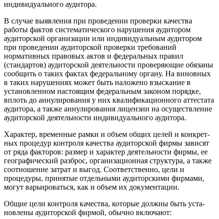
индивидуаль­ного аудитора.
В случае выявления при проведении проверки качества
работы фактов систематического нарушения аудитором
аудиторской организации или индивидуальным аудитором
при проведении аудиторской проверки требований
нормативных правовых актов и федеральных правил
(стандартов) аудиторской деятельности про­веряющие обязаны
сообщить о таких фактах федеральному органу. На виновных
в таких нарушениях может быть наложено взыска­ние в
установленном настоящим федеральным законом порядке,
вплоть до аннулирования у них квалификационного аттестата
аудитора, а также аннулирования лицензии на осуществление
аудиторской деятельности индивидуального аудитора.
Характер, временные рамки и объем общих целей и конкрет­
ных процедур контроля качества аудиторской фирмы зависят
от ряда факторов: размер и характер деятельности фирмы, ее
гео­графический разброс, организационная структура, а также
соот­ношение затрат и выгод. Соответственно, цели и
процедуры, принятые отдельными аудиторскими фирмами,
могут варьиро­ваться, как и объем их документации.
Общие цели контроля качества, которые должны быть уста­
новлены аудиторской фирмой, обычно включают: