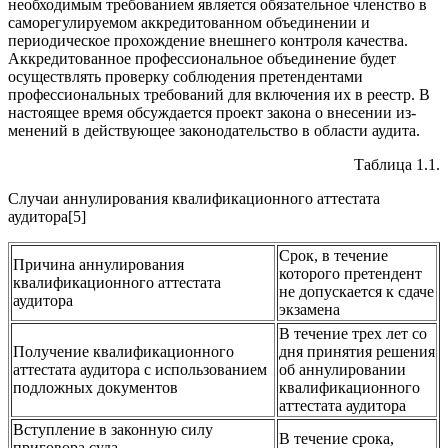
необходимым требованием является обязательное членство в
саморегулируемом аккредитованном объединении и
периодическое прохождение внешнего контроля качества.
Аккредитованное професси­ональное объединение будет
осуществлять проверку соблюдения претендентами
профессиональных требований для включения их в реестр. В
настоящее время обсуждается проект закона о внесении из­
менений в действующее законодательство в области аудита.
Таблица 1.1.
Случаи аннулирования квалификационного аттестата
аудитора[5]
Срок, в течение
Причина аннулирования
которого претендент
квалификационного аттестата
не допускается к сдаче
аудитора
экзамена
В течение трех лет со
Получение квалификационного
дня принятия реше­ния
аттестата аудитора с использованием
об аннулировании
подложных документов
квалификационно­го
аттестата аудитора
Вступление в законную силу
В течение срока,
приговора суда,