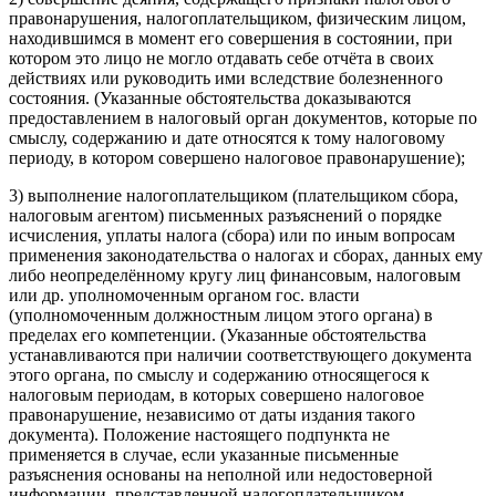
правонарушения, налогоплательщиком, физическим лицом,
находившимся в момент его совершения в состоянии, при
котором это лицо не могло отдавать себе отчёта в своих
действиях или руководить ими вследствие болезненного
состояния. (Указанные обстоятельства доказываются
предоставлением в налоговый орган документов, которые по
смыслу, содержанию и дате относятся к тому налоговому
периоду, в котором совершено налоговое правонарушение);
3) выполнение налогоплательщиком (плательщиком сбора,
налоговым агентом) письменных разъяснений о порядке
исчисления, уплаты налога (сбора) или по иным вопросам
применения законодательства о налогах и сборах, данных ему
либо неопределённому кругу лиц финансовым, налоговым
или др. уполномоченным органом гос. власти
(уполномоченным должностным лицом этого органа) в
пределах его компетенции. (Указанные обстоятельства
устанавливаются при наличии соответствующего документа
этого органа, по смыслу и содержанию относящегося к
налоговым периодам, в которых совершено налоговое
правонарушение, независимо от даты издания такого
документа). Положение настоящего подпункта не
применяется в случае, если указанные письменные
разъяснения основаны на неполной или недостоверной
информации, представленной налогоплательщиком