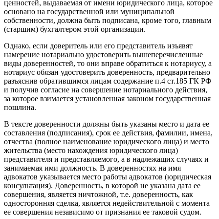
ценностей, выдаваемая от имени юридического лица, которое
основано на государственной или муниципальной
собственности, должна быть подписана, кроме того, главным
(старшим) бухгалтером этой организации.
Однако, если доверитель или его представитель изъявят
намерение нотариально удостоверить вышеперечисленные
виды доверенностей, то они вправе обратиться к нотариусу, а
нотариус обязан удостоверить доверенность, предварительно
разъяснив обратившимся лицам содержание п.4 ст.185 ГК РФ
и получив согласие на совершение нотариального действия,
за которое взимается установленная законом государственная
пошлина.
В тексте доверенности должны быть указаны место и дата ее
составления (подписания), срок ее действия, фамилии, имена,
отчества (полное наименование юридического лица) и место
жительства (место нахождения юридического лица)
представителя и представляемого, а в надлежащих случаях и
занимаемая ими должность. В доверенностях на имя
адвокатов указывается место работы адвокатов (юридическая
консультация). Доверенность, в которой не указана дата ее
совершения, является ничтожной, т.е. доверенность, как
односторонняя сделка, является недействительной с момента
ее совершения независимо от признания ее таковой судом.