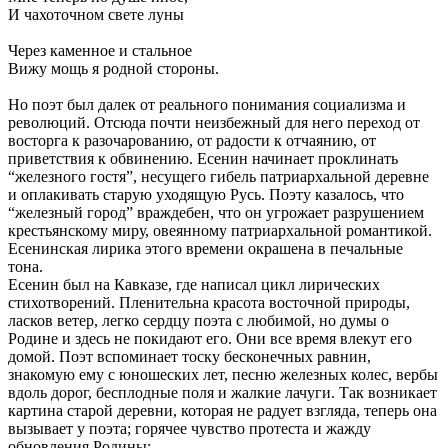
И чахоточном свете луны
Через каменное и стальное
Вижу мощь я родной стороны.
Но поэт был далек от реального понимания социализма и
революций. Отсюда почти неизбежный для него переход от
восторга к разочарованию, от радости к отчаянию, от
приветствия к обвинению. Есенин начинает проклинать
“железного гостя”, несущего гибель патриархальной деревне
и оплакивать старую уходящую Русь. Поэту казалось, что
“железный город” враждебен, что он угрожает разрушением
крестьянскому миру, овеянному патриархальной романтикой.
Есенинская лирика этого времени окрашена в печальные
тона.
Есенин был на Кавказе, где написал цикл лирических
стихотворений. Пленительна красота восточной природы,
ласков ветер, легко сердцу поэта с любимой, но думы о
Родине и здесь не покидают его. Они все время влекут его
домой. Поэт вспоминает тоску бесконечных равнин,
знакомую ему с юношеских лет, песню железных колес, вербы
вдоль дорог, бесплодные поля и жалкие лачуги. Так возникает
картина старой деревни, которая не радует взгляда, теперь она
вызывает у поэта; горячее чувство протеста и жажду
обновления Родины: