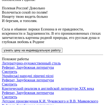
Полевая Россия! Довольно
Волочиться сохой по полям!
Нищету твою видеть больно
И березам, и тополям.
Сила и обаяние лирики Есенина в ее правдивости,
искренности и Задушевности. В его проникновенных стихах
запечатлелись картины родной природы, его русская душа и
глубокая любовь к Родине
узнать цену на индивидуальную работу
Похожие работы
Литературно-художественный стиль
Реферат, Зарубежная литература
Смотреть
Українські народні ліричні пісні
Реферат, Зарубежная литература
Смотреть
Критический реализм в английской литературе XIX века
Реферат, Зарубежная литература
Смотреть
Детские произведения К.И. Чуковского и В.В. Маяковского