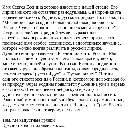
Имя Сергея Есенина хорошо известно в нашей стране. Его
лирика никого не оставляет равнодушным. Она проникнута
горячей любовью к Родине, к русской природе. Поэт говорит:
“Моя лирика жива одной большой любовью, любовью к
Родине. Чувство Родины — основное в моем творчестве”.
Искренняя любовь к родной земле, выраженная в
своеобразных переживаниях и настроениях, придала его
произведениям особое, есенинское, неповторимое звучание,
которое можно всегда различить в русской лирике.
Лучшие свои произведения Есенин посвятил России. Мы
видим, слышим и чувствуем в его стихах краски, звуки,
запахи лесов, полей и лугов. В поэзии Есенина подлинно
отражены русские образы и картины, живая народная речь,
поистине здесь “русский дух” и “Русью пахнет”. Нет ни
единого стихотворения о России, в котором он не воспевал бы
ее природу. Образ Родины появляется у Есенина уже в первых
его стихах. Поэт воспевает неброскую красоту и
удивительную прелесть природы средней полосы России.
Радостный и многоцветный мир буквально завораживает нас,
когда мы читаем есенинские стихи. Я вижу, как “роса блестит
на траве”, как “сыплет черемуха снегом”.
Там, где капустные грядки
Красной водой поливает восход,