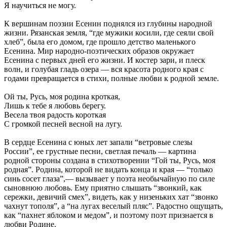
Я научиться не могу.
К вершинам поэзии Есенин поднялся из глубины народной
жизни. Рязанская земля, “где мужики косили, где сеяли свой
хлеб”, была его домом, где прошло детство маленького
Есенина. Мир народно-поэтических образов окружает
Есенина с первых дней его жизни. И костер зари, и плеск
волн, и голубая гладь озера — вся красота родного края с
годами превращается в стихи, полные любви к родной земле.
Ой ты, Русь, моя родина кроткая,
Лишь к тебе я любовь берегу.
Весела твоя радость короткая
С громкой песней весной на лугу.
В сердце Есенина с юных лет запали “ветровые слезы
России”, ее грустные песни, светлая печаль — картина
родной стороны создана в стихотворении “Гой ты, Русь, моя
родная”. Родина, которой не видать конца и края — “только
синь сосет глаза”,— вызывает у поэта необычайную по силе
сыновнюю любовь. Ему приятно слышать “звонкий, как
сережки, девичий смех”, видеть, как у низеньких хат “звонко
чахнут тополя”, а “на лугах веселый пляс”. Радостно ощущать,
как “пахнет яблоком и медом”, и поэтому поэт признается в
любви Родине.