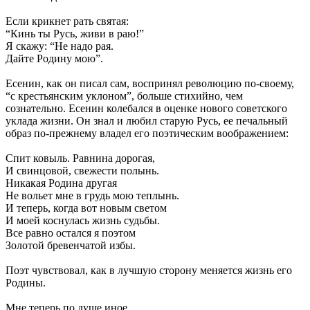
Если крикнет рать святая:
“Кинь ты Русь, живи в раю!”
Я скажу: “Не надо рая.
Дайте Родину мою”.
Есенин, как он писал сам, воспринял революцию по-своему,
“с крестьянским уклоном”, больше стихийно, чем
сознательно. Есенин колебался в оценке нового советского
уклада жизни. Он знал и любил старую Русь, ее печальный
образ по-прежнему владел его поэтическим воображением:
Спит ковыль. Равнина дорогая,
И свинцовой, свежести полынь.
Никакая Родина другая
Не вольет мне в грудь мою теплынь.
И теперь, когда вот новым светом
И моей коснулась жизнь судьбы.
Все равно остался я поэтом
Золотой бревенчатой избы.
Поэт чувствовал, как в лучшую сторону меняется жизнь его
Родины.
Мне теперь по душе иное,