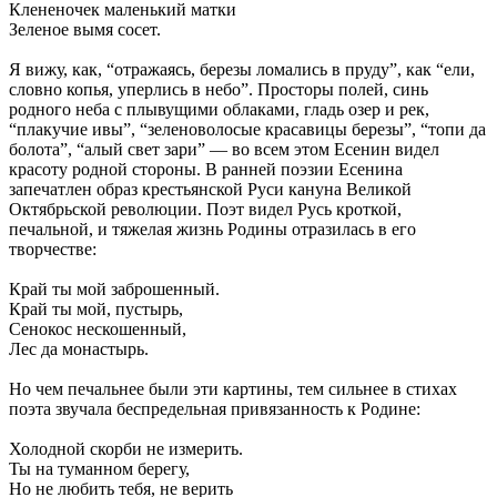
Клененочек маленький матки
Зеленое вымя сосет.
Я вижу, как, “отражаясь, березы ломались в пруду”, как “ели,
словно копья, уперлись в небо”. Просторы полей, синь
родного неба с плывущими облаками, гладь озер и рек,
“плакучие ивы”, “зеленоволосые красавицы березы”, “топи да
болота”, “алый свет зари” — во всем этом Есенин видел
красоту родной стороны. В ранней поэзии Есенина
запечатлен образ крестьянской Руси кануна Великой
Октябрьской революции. Поэт видел Русь кроткой,
печальной, и тяжелая жизнь Родины отразилась в его
творчестве:
Край ты мой заброшенный.
Край ты мой, пустырь,
Сенокос нескошенный,
Лес да монастырь.
Но чем печальнее были эти картины, тем сильнее в стихах
поэта звучала беспредельная привязанность к Родине:
Холодной скорби не измерить.
Ты на туманном берегу,
Но не любить тебя, не верить