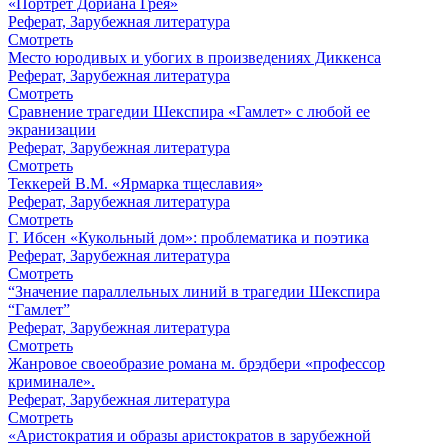
«Портрет Дориана Грея»
Реферат, Зарубежная литература
Смотреть
Место юродивых и убогих в произведениях Диккенса
Реферат, Зарубежная литература
Смотреть
Сравнение трагедии Шекспира «Гамлет» с любой ее
экранизации
Реферат, Зарубежная литература
Смотреть
Теккерей В.М. «Ярмарка тщеславия»
Реферат, Зарубежная литература
Смотреть
Г. Ибсен «Кукольный дом»: проблематика и поэтика
Реферат, Зарубежная литература
Смотреть
“Значение параллельных линий в трагедии Шекспира
“Гамлет”
Реферат, Зарубежная литература
Смотреть
Жанровое своеобразие романа м. брэдбери «профессор
криминале».
Реферат, Зарубежная литература
Смотреть
«Аристократия и образы аристократов в зарубежной