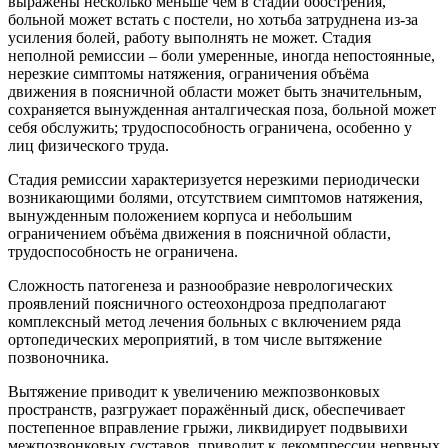
выражены несколько меньше чем в стадии обострения,
больной может встать с постели, но хотьба затруднена из-за
усиления болей, работу выполнять не может. Стадия
неполной ремиссии – боли умеренные, иногда непостоянные,
нерезкие симптомы натяжения, ограничения объёма
движения в поясничной области может быть значительным,
сохраняется вынужденная анталгическая поза, больной может
себя обслужить; трудоспособность ограничена, особенно у
лиц физического труда.
Стадия ремиссии характеризуется нерезкими периодически
возникающими болями, отсутствием симптомов натяжения,
вынужденным положением корпуса и небольшим
ограничением объёма движения в поясничной области,
трудоспособность не ограничена.
Сложность патогенеза и разнообразие неврологических
проявлений поясничного остеохондроза предполагают
комплексный метод лечения больных с включением ряда
ортопедических мероприятий, в том числе вытяжение
позвоночника.
Вытяжение приводит к увеличению межпозвонковых
пространств, разгружает поражённый диск, обеспечивает
постепенное вправление грыжи, ликвидирует подвывихи
межпозвонковых суставов, приводит к декомпрессии нервных