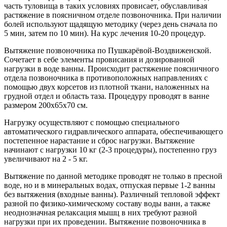
часть туловища в таких условиях провисает, обуславливая
растяжение в поясничном отделе позвоночника. При наличии
болей используют щадящую методику (через день сначала по
5 мин, затем по 10 мин). На курс лечения 10-20 процедур.
Вытяжение позвоночника по Пушкарёвой-Воздвиженской.
Сочетает в себе элементы провисания и дозированной
нагрузки в воде ванны. Происходит растяжение поясничного
отдела позвоночника в противоположных направлениях с
помощью двух корсетов из плотной ткани, наложенных на
грудной отдел и область таза. Процедуру проводят в ванне
размером 200х65х70 см.
Нагрузку осуществляют с помощью специального
автоматического гидравлического аппарата, обеспечивающего
постепенное нарастание и сброс нагрузки. Вытяжение
начинают с нагрузки 10 кг (2-3 процедуры), постепенно груз
увеличивают на 2 - 5 кг.
Вытяжение по данной методике проводят не только в пресной
воде, но и в минеральных водах, отпуская первые 1-2 ванны
без вытяжения (входные ванны). Различный тепловой эффект
разной по физико-химическому составу воды ванн, а также
неоднозначная релаксация мышц в них требуют разной
нагрузки при их проведении. Вытяжение позвоночника в