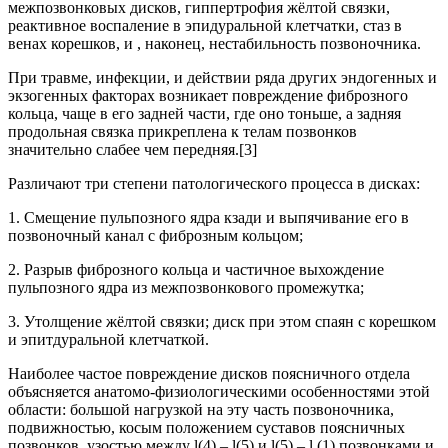
межпозвонковых дисков, гиппертрофия жёлтой связки,
реактивное воспаление в эпидуральной клетчатки, стаз в
венах корешков, и , наконец, нестабильность позвоночника.
При травме, инфекции, и действии ряда других эндогенных и
экзогенных факторах возникает повреждение фиброзного
кольца, чаще в его задней части, где оно тоньше, а задняя
продольная связка прикреплена к телам позвонков
значительно слабее чем передняя.[3]
Различают три степени патологического процесса в дисках:
1. Смещение пульпозного ядра кзади и выпячивание его в
позвоночный канал с фиброзным кольцом;
2. Разрыв фиброзного кольца и частичное выхождение
пульпозного ядра из межпозвонкового промежутка;
3. Утолщение жёлтой связки; диск при этом спаян с корешком
и эпитдуральной клетчаткой.
Наиболее частое повреждение дисков поясничного отдела
объясняется анатомо-физиологическими особенностями этой
области: большой нагрузкой на эту часть позвоночника,
подвижностью, косым положением суставов поясничных
позвонков, узостью между l(4) – l(5) и l(5) – l (1) позвонками и