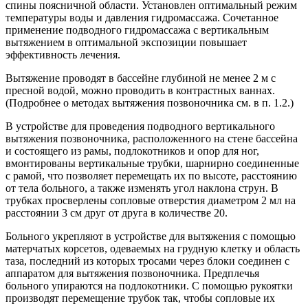
спины поясничной области. Установлен оптимальный режим
температуры воды и давления гидромассажа. Сочетанное
применение подводного гидромассажа с вертикальным
вытяжением в оптимальной экспозиции повышает
эффективность лечения.
Вытяжение проводят в бассейне глубиной не менее 2 м с
пресной водой, можно проводить в контрастных ваннах.
(Подробнее о методах вытяжения позвоночника см. в п. 1.2.)
В устройстве для проведения подводного вертикального
вытяжения позвоночника, расположенного на стене бассейна
и состоящего из рамы, подлокотников и опор для ног,
вмонтированы вертикальные трубки, шарнирно соединенные
с рамой, что позволяет перемещать их по высоте, расстоянию
от тела больного, а также изменять угол наклона струн. В
трубках просверлены сопловые отверстия диаметром 2 мл на
расстоянии 3 см друг от друга в количестве 20.
Больного укрепляют в устройстве для вытяжения с помощью
матерчатых корсетов, одеваемых на грудную клетку и область
таза, последний из которых тросами через блоки соединен с
аппаратом для вытяжения позвоночника. Предплечья
больного упираются на подлокотники. С помощью рукоятки
производят перемещение трубок так, чтобы сопловые их