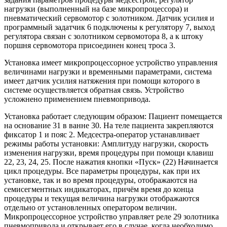
нагрузки (выполненный на базе микропроцессора) и
пневматический сервомотор с золотником. Датчик усилия и
программный задатчик 6 подключены к регулятору 7, выход
регулятора связан с золотником сервомотора 8, а к штоку
поршня сервомотора присоединен конец троса 3.
Установка имеет микропроцессорное устройство управления
величинами нагрузки и временными параметрами, система
имеет датчик усилия натяжения при помощи которого в
системе осуществляется обратная связь. Устройство
усложнено применением пневмопривода.
Установка работает следующим образом: Пациент помещается
на основание 31 в ванне 30. На теле пациента закрепляются
фиксатор 1 и пояс 2. Медсестра-оператор устанавливает
режимы работы установки: Амплитуду нагрузки, скорость
изменения нагрузки, время процедуры при помощи клавиш
22, 23, 24, 25. После нажатия кнопки «Пуск» (22) Начинается
цикл процедуры. Все параметры процедуры, как при их
установке, так и во время процедуры, отображаются на
семисегментных индикаторах, причём время до конца
процедуры и текущая величина нагрузки отображаются
отдельно от установленных оператором величин.
Микропроцессорное устройство управляет реле 29 золотника
пневмопривода и открывает его в случае, когда необходимо