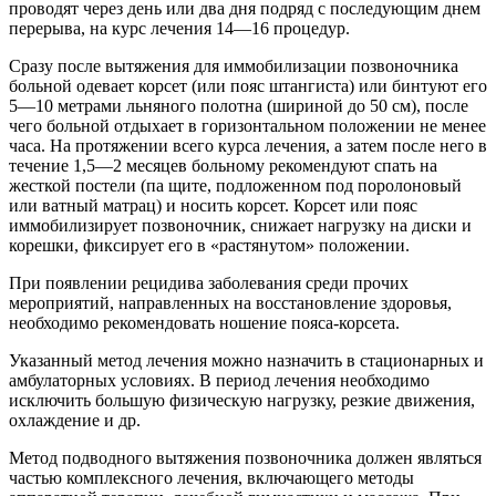
проводят через день или два дня подряд с последующим днем
перерыва, на курс лечения 14—16 процедур.
Сразу после вытяжения для иммобилизации позвоночника
больной одевает корсет (или пояс штангиста) или бинтуют его
5—10 метрами льняного полотна (шириной до 50 см), после
чего больной отдыхает в горизонтальном положении не менее
часа. На протяжении всего курса лечения, а затем после него в
течение 1,5—2 месяцев больному рекомендуют спать на
жесткой постели (па щите, подложенном под поролоновый
или ватный матрац) и носить корсет. Корсет или пояс
иммобилизирует позвоночник, снижает нагрузку на диски и
корешки, фиксирует его в «растянутом» положении.
При появлении рецидива заболевания среди прочих
мероприятий, направленных на восстановление здоровья,
необходимо рекомендовать ношение пояса-корсета.
Указанный метод лечения можно назначить в стационарных и
амбулаторных условиях. В период лечения необходимо
исключить большую физическую нагрузку, резкие движения,
охлаждение и др.
Метод подводного вытяжения позвоночника должен являться
частью комплексного лечения, включающего методы