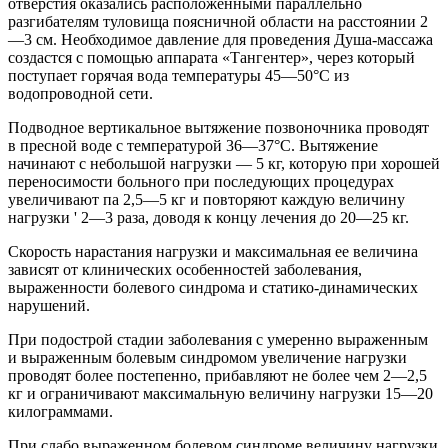
отверстия оказались расположенными параллельно
разгибателям туловища поясничной области на расстоянии 2
—3 см. Необходимое давление для проведения Душа-массажа
создастся с помощью аппарата «Тангентер», через который
поступает горячая вода температуры 45—50°С из
водопроводной сети.
Подводное вертикальное вытяжение позвоночника проводят
в пресной воде с температурой 36—37°С. Вытяжение
начинают с небольшой нагрузки — 5 кг, которую при хорошей
переносимости больного при последующих процедурах
увеличивают па 2,5—5 кг и повторяют каждую величину
нагрузки ' 2—3 раза, доводя к концу лечения до 20—25 кг.
Скорость нарастания нагрузки и максимальная ее величина
зависят от клинических особенностей заболевания,
выраженности болевого синдрома и статико-динамических
нарушений.
При подострой стадии заболевания с умеренно выраженным
и выраженным болевым синдромом увеличение нагрузки
проводят более постепенно, прибавляют не более чем 2—2,5
кг и ограничивают максимальную величину нагрузки 15—20
килограммами.
При слабо выраженном болевом синдроме величину нагрузки