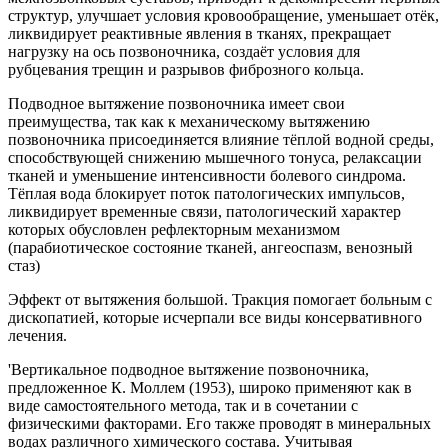
структур, улучшает условия кровообращение, уменьшает отёк,
ликвидирует реактивные явления в тканях, прекращает
нагрузку на ось позвоночника, создаёт условия для
рубцевания трещин и разрывов фиброзного кольца.
Подводное вытяжение позвоночника имеет свои
преимущества, так как к механическому вытяжению
позвоночника присоединяется влияние тёплой водной среды,
способствующей снижению мышечного тонуса, релаксации
тканей и уменьшение интенсивности болевого синдрома.
Тёплая вода блокирует поток патологических импульсов,
ликвидирует временные связи, патологический характер
которых обусловлен рефлекторным механизмом
(парабиотическое состояние тканей, ангеоспазм, венозный
стаз)
Эффект от вытяжения большой. Тракция помогает больным с
дископатией, которые исчерпали все виды консервативного
лечения.
'Вертикальное подводное вытяжение позвоночника,
предложенное К. Моллем (1953), широко применяют как в
виде самостоятельного метода, так и в сочетании с
физическими факторами. Его также проводят в минеральных
водах различного химического состава. Учитывая