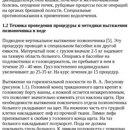
болезнь, опущение почек, рубцовые процессы после операций
на органах брюшной полости. Специальные
противопоказания к применению водолечения.
1.2 Техника проведения процедуры и методики вытяжения
позвоночника в воде
Подводное вертикальное вытяжение позвоночника [5]. Эту
процедуру проводят в специальном бассейне или другой
емкости. Матерчатый пояс с грузом вначале 2-5 кг надевают
на тазовую область больного. Опираясь в бассейне на
подлокотники и головодержатель, он пребывает в нем в
течение 20 - 40 мин. Груз постепенно индивидуально
увеличивают до 25-35 кг. На курс лечения до 15 процедур.
Вытяжение на горизонтальной плоскости по В. А. Лисунову
(рисунок 1.1). Головной конец тракционного щита крепят к
головному борту ванны, а ножной остается незакрепленным,
что позволяет значительно изменять угол наклона щита. При
необходимости вытяжения поясничного отдела позпоночника
больного укладывают на щит. На нижнюю часть его грудной
клетки накладывают лиф из прочной ткани. Лямки лифа
припязыпают к скобам у головного конца щита. На таз
больного накладывают полукорсет. Пода не должна
покрывать грудь больного. К лямкам полукорсета с помощью