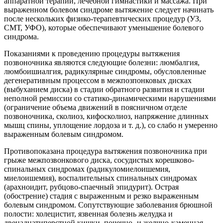
аппаратной терапии, лечебной гимнастики и массажа. При
выраженном болевом синдроме вытяжение следует начинать
после нескольких физико-терапевтических процедур (УЗ,
СМТ, УФО), которые обеспечивают уменьшение болевого
синдрома.
Показаниями к проведению процедуры вытяжения
позвоночника являются следующие болезни: люмбалгия,
люмбоишиалгия, радикулярные синдромы, обусловленные
дегенеративным процессом в межпозпонковых дисках
(выбуханием диска) в стадии обратного развития и стадии
неполной ремиссии со статико-динамическими нарушениями
(ограничение объема движений в поясничном отделе
позвоночника, сколиоз, кифосколиоз, напряжение длинных
мышц спины, уплощение лордоза и т. д.), со слабо н умеренно
выраженным болевым синдромом.
Противопоказана процедура вытяжения позвоночника при
грыже межпозвонкового диска, сосудистых корешково-
спинальных синдромах (радикуломиелоишемия,
миелоишемия), воспалительных спинальных синдромах
(арахноидит, рубцово-спаечный эпидурит). Острая
(обострение) стадия с выраженным и резко выраженным
болевым синдромом. Сопутствующие заболевания брюшной
полости: холецистит, язвенная болезнь желудка и
двенадцатиперстной кишки, почечно- и желчно-каменная