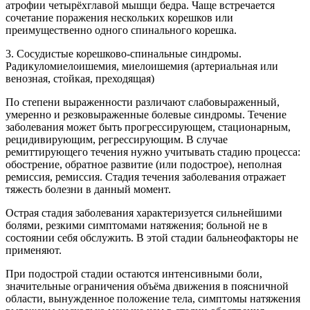
атрофии четырёхглавой мышци бедра. Чаще встречается
сочетание поражения нескольких корешков или
преимущественно одного спинального корешка.
3. Сосудистые корешково-спинальные синдромы.
Радикуломиелоишемия, миелоишемия (артериальная или
венозная, стойкая, преходящая)
По степени выраженности различают слабовыраженный,
умеренно и резковыраженные болевые синдромы. Течение
заболевания может быть прогрессирующем, стационарным,
рецидивирующим, регрессирующим. В случае
ремиттирующего течения нужно учитывать стадию процесса:
обострение, обратное развитие (или подострое), неполная
ремиссия, ремиссия. Стадия течения заболевания отражает
тяжесть болезни в данный момент.
Острая стадия заболевания характеризуется сильнейшими
болями, резкими симптомами натяжения; больной не в
состоянии себя обслужить. В этой стадии бальнеофакторы не
применяют.
При подострой стадии остаются интенсивными боли,
значительные ограничения объёма движения в поясничной
области, вынужденное положение тела, симптомы натяжения