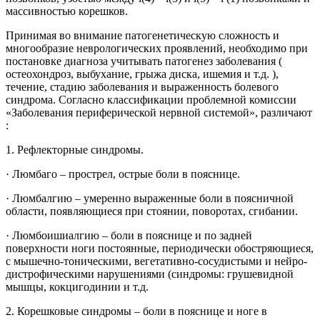
массивностью корешков.
Принимая во внимание патогенетическую сложность и
многообразие неврологических проявлений, необходимо при
постановке диагноза учитывать патогенез заболевания (
остеохондроз, выбухание, грыжа диска, ишемия и т.д. ),
течение, стадию заболевания и выраженность болевого
синдрома. Согласно классификации проблемной комиссии
«Заболевания периферической нервной системой», различают
:
1. Рефлекторные синдромы.
· Люмбаго – прострел, острые боли в пояснице.
· Люмбалгию – умеренно выраженные боли в поясничной
области, появляющиеся при стоянии, поворотах, сгибании.
· Люмбоишиалгию – боли в пояснице и по задней
поверхности ноги постоянные, периодически обостряющиеся,
с мышечно-тоническими, вегетативно-сосудистыми и нейро-
дистрофическими нарушениями (синдромы: грушевидной
мышцы, кокцигодинии и т.д.
2. Корешковые синдромы – боли в пояснице и ноге в