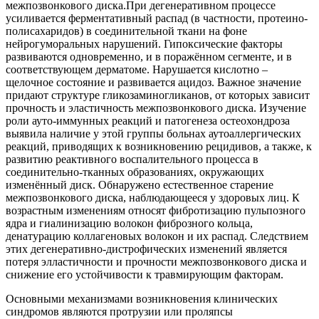
межпозвонкового диска.При дегенеративном процессе
усиливается ферментативный распад (в частности, протеино-
полисахаридов) в соединительной ткани на фоне
нейрогуморальных нарушений. Гипоксические факторы
развиваются одновременно, и в поражённом сегменте, и в
соответствующем дерматоме. Нарушается кислотно –
щелочное состояние и развивается ацидоз. Важное значение
придают структуре гликозаминогликанов, от которых зависит
прочность и эластичность межпозвонкового диска. Изучение
роли ауто-иммунных реакций и патогенеза остеохондроза
выявила наличие у этой группы больнах аутоаллергических
реакций, приводящих к возникновению рецидивов, а также, к
развитию реактивного воспалительного процесса в
соединительно-тканных образованиях, окружающих
изменённый диск. Обнаружено естественное старение
межпозвонкового диска, наблюдающееся у здоровых лиц. К
возрастным изменениям относят фибротизацию пульпозного
ядра и гиалинизацию волокон фиброзного кольца,
денатурацию коллагеновых волокон и их распад. Следствием
этих дегенеративно-дистрофических изменений является
потеря элластичности и прочности межпозвонкового диска и
снижение его устойчивости к травмирующим факторам.
Основными механизмами возникновения клинических
синдромов являются протрузии или проляпсы