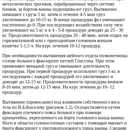
металлических тросиков, переброшенных через систему
блоков, за бортом ванны подпешива-ют груз. Вытяжение
начинают с груза 5 кг, затем п течение 4-5 мин груз
увеличивают до 10-15 кг. В конце процедуры фуз уменьшают
постепенно до 0. При последующих воздействиях силу тяги
увеличивают на 5 кг и к 4 - 5-й процедуре доводят до 25 - 30
кг. Продолжительность процедуры 20 - 40 мин, затем отдых на
горизонтальной или с приподнятым головным концом
кушетке 1-1,5 ч. На курс лечения 10-12 процедур.
При необходимости вытяжения шейного отдела позвоночника
голову больного фиксируют петлей Глиссона. При этом
применяют меньший груз и уменьшают длительность
процедуры. При первой процедуре используют груз 5 кг, в
последующем с каждой процедурой его увеличивают и
доводят до 12-15 кг. Продолжительность процедуры вначале
8-10 мин, затем-до 12-15 мин. На курс лечения до 10- 12
процедур.
Вытяжение (провисание) под влиянием собственного веса
тела по В.Б.Киселеву (рисунок 1.2). Осуществляется путем
фиксации плечевого пояса больного при помощи
кронштейна, укрепленного на борту головного конца ванны.
Ноги в области голеностопных суставов с помощью манжет и
бинта фиксируют у противоположного торца ванны. Средняя