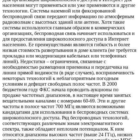
населения могут применяться или уже применяются и другие
технологии. Системы наземной или фиксированной
беспроводной связи передают информацию по атмосферным
радиоволнам с высотных зданий или антенн. Хотя такие
системы используются главным образом в коммерческих
организациях, беспроводная связь начинает использоваться и
для предоставления широкополосного доступа в Интернет
населению. Ее преимуществами являются гибкость и более
низкая стоимость развертывания в доме клиента (не требуется
прокладка или модернизация кабельных или телефонных
линий). Недостатки – ограничения, связанные с
необходимостью размещения приемника и передатчика на
линии прямой видимости (в ряде случаев), восприимчивость
некоторых технологий к неблагоприятным погодным
условиям и дефицит свободных полос частот. В 2000
бюджетном году ФКС начала проводить аукционы по
продаже частотных диапазонов, в настоящее время занятых
вещательными каналами с номерами 60-69. Эти и другие
частоты в полосе частот 700 МГц являются возможными
кандидатами для использования в беспроводных системах
широкополосного доступа. Ряд беспроводных технологий,
соответствующих различным зонам электромагнитного
спектра, также обладают неплохим потенциалом. К ним
относятся диапазоны высоких частот (выше 24 ГГц), низких