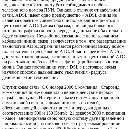
подключение к Интернету без необходимости набора
телефонного номера ПУИ. Однако, в отличие от кабельной
связи, ADSL имеет одно преимущество – ADSL-линия не
является объектом совместного использования клиентом и
центральной АТС. Таким образом, в периоды большого
интернет-трафика скорость передачи данных не обязательно
будет снижаться. Неудобство, связанное с использованием
кабельной линии связи, заключается в том, что развертывание
технологии ADSL ограничивается расстоянием между домом
пользователя и центральной АТС. В настоящее время ADSL
доступна только домам, расположенным от центральной АТС
на расстоянии не более 18 тыс. футов (приблизительно три
мили). Однако поставщики услуг DSL в настоящее время
изучают способы дальнейшего увеличения «радиуса
действия» этой технологии.
Спутниковая связь. С 6 ноября 2000 г. компания «Старбэнд
коммьюникейшнз» объявила о вводе в действие первой
службы доступа в Интернет на базе системы двусторонней
спутниковой связи для домашних пользователей,
обеспечивающей скорости приема и передачи данных
соответственно 500 и 150 Кбит/с. 21 декабря 2000 г. компания
«Хьюз» анонсировала свою новую систему двунаправленной
широкополосной спутниковой связи с разрекламированной
скоростью приема данных 400 Кбит/с и передачи – до 125