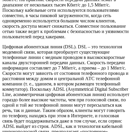
диапазоне от нескольких тысяч Кбит/с до 1,5 Мбит/с.
Поскольку кабельные сети используются пользователями
совместно, в часы пиковой загруженности, когда сеть
одновременно используется большим числом клиентов,
скорость доступа может снижаться. Совместное пользование
сетью также ведет к проблемам с безопасностью и уязвимости
пользователей перед хакерами.
Цифровая абонентская линия (DSL). DSL – это технология
модемной связи, которая преобразует существующие
телефонные линии с медным проводом в высокоскоростные
каналы двухсторонней передачи данных. Скорость передачи
информации составляет до 7 Мбит/с, а приема – до 1 Мбит/с.
Скорости могут зависеть от состояния телефонного провода и
расстояния между домом и центральной АТС телефонной
компании (т. е., зданием, в котором размещен телефонный
коммутатор). Поскольку ADSL (Asymmetrical Digital Subscriber
Line, асимметричная цифровая абонентская линия) использует
гораздо более высокие частоты, чем при голосовой связи, по
одной и той же телефонной линии могут пересылаться как
речь, так и данные. Таким образом, клиенты могут говорить
по телефону, находясь при этом в Интернете, и голосовая
связь будет поддерживаться даже в том случае, если сервис
ADSL выйдет из строя. ADSL, как и технология кабельной
широкополосной связи, предполагает «постоянное»