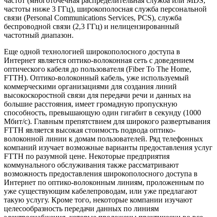
частот (многоточечная распределительная служба или MDS,
частоты ниже 3 ГГц), широкополосная служба персональной
связи (Personal Communications Services, PCS), служба
беспроводной связи (2,3 ГГц) и нелицензированный
частотный диапазон.
Еще одной технологией широкополосного доступа в
Интернет является оптико-волоконная сеть с доведением
оптического кабеля до пользователя (Fiber To The Home,
FTTH). Оптико-волоконный кабель, уже используемый
коммерческими организациями для создания линий
высокоскоростной связи для передачи речи и данных на
большие расстояния, имеет громадную пропускную
способность, превышающую один гигабит в секунду (1000
Мбит/с). Главным препятствием для широкого развертывания
FTTH является высокая стоимость подвода оптико-
волоконной линии к домам пользователей. Ряд телефонных
компаний изучает возможные варианты предоставления услуг
FTTH по разумной цене. Некоторые предприятия
коммунального обслуживания также рассматривают
возможность предоставления широкополосного доступа в
Интернет по оптико-волоконным линиям, проложенным по
уже существующим кабелепроводам, или уже предлагают
такую услугу. Кроме того, некоторые компании изучают
целесообразность передачи данных по линиям