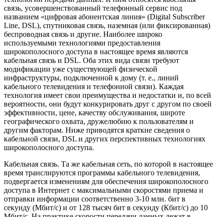
связь, усовершенствованный телефонный сервис под
названием «цифровая абонентская линия» (Digital Subscriber
Line, DSL), спутниковая связь, наземная (или фиксированная)
беспроводная связь и другие. Наиболее широко
используемыми технологиями предоставления
широкополосного доступа в настоящее время являются
кабельная связь и DSL. Оба этих вида связи требуют
модификации уже существующей физической
инфраструктуры, подключенной к дому (т. е., линий
кабельного телевидения и телефонной связи). Каждая
технология имеет свои преимущества и недостатки и, по всей
вероятности, они будут конкурировать друг с другом по своей
эффективности, цене, качеству обслуживания, широте
географического охвата, дружелюбию к пользователям и
другим факторам. Ниже приводятся краткие сведения о
кабельной связи, DSL и других перспективных технологиях
широкополосного доступа.
Кабельная связь. Та же кабельная сеть, по которой в настоящее
время транслируются программы кабельного телевидения,
подвергается изменениям для обеспечения широкополосного
доступа в Интернет с максимальными скоростями приема и
отправки информации соответственно 3-10 млн. бит в
секунду (Мбит/с) и от 128 тысяч бит в секунду (Кбит/c) до 10
Мбит/с. На практике скорости передачи данных лежат в