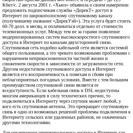
Кбит/с. 2 августа 2001 г. «Хьюз» объявила о своем намерении
предложить подписчикам службы «ДирекТ» доступ в
Интернет по широкополосному спутниковому каналу
(получившему название «ДирекУэй»). Эта услуга будет стоить
60-70 долл. в месяц, и оплачиваться отдельно от стоимости
телевизионных услуг. Между тем не за горами появление
модернизированных систем высокоскоростного спутникового
доступа в Интернет по каналам двухсторонней связи.
Спутниковая сеть подобно кабельной сети является системой
общего пользования, а это чревато возможными проблемами с
нарушением неприкосновенности частной жизни и
снижением скорости в зависимости от загруженности сети.
Другим недостатком спутникового доступа в Интернет
является его восприимчивость к помехам и сбоям при
неблагоприятных погодных условиях. Вместе с тем большим
преимуществом спутниковой связи является ее
вседоступность. Если кабельная связь и DSL недоступны
многим американцев в силу технических причин, то
подключиться к Интернету через спутник может любой, у
кого есть спутниковая антенна. Это превращает спутниковую
связь в одно из возможных решений проблемы подключения к
Интернету сельских или удаленных районов, не охваченных
другими технологиями.
Для организации широкополосного доступа в Интернет для