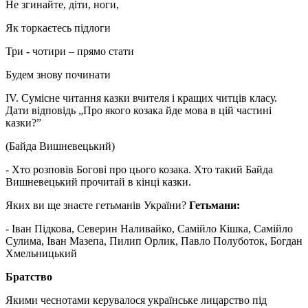
Не згинайте, діти, ноги,
Як торкаєтесь підлоги
Три - чотири – прямо стати
Будем знову починати
IV. Сумісне читання казки вчителя і кращих читців класу.
Дати відповідь „Про якого козака йде мова в цій частині
казки?”
(Байда Вишневецький)
- Хто розповів Богові про цього козака. Хто такий Байда
Вишневецький прочитай в кінці казки.
Яких ви ще знаєте гетьманів України?
Гетьмани:
- Іван Підкова, Северин Наливайко, Самійло Кішка, Самійло
Сулима, Іван Мазепа, Пилип Орлик, Павло Полуботок, Богдан
Хмельницький
Братство
Якими чеснотами керувалося українське лицарство під