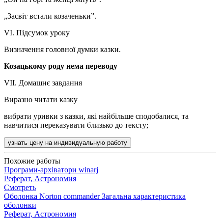
„Засвіт встали козаченьки”.
VI. Підсумок уроку
Визначення головної думки казки.
Козацькому роду нема переводу
VII. Домашнє завдання
Виразно читати казку
вибрати уривки з казки, які найбільше сподобалися, та
навчитися переказувати близько до тексту;
узнать цену на индивидуальную работу
Похожие работы
Програми-архіватори winarj
Реферат, Астрономия
Смотреть
Оболонка Norton commander Загальна характеристика
оболонки
Реферат, Астрономия