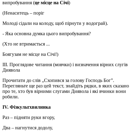
випробування (
це місце на Січі
)
(Ненаситець – поріг
Молоді сідали на колоду, щоб пірнути у водограй).
- Яка основна думка цього випробування?
(Хто не втримається ...
Боягузам не місце на Січі!)
ІІІ. Проглядове читання (мовчки) і визначення вірних слугів
Диявола
Прочитати до слів „Схопився за голову Господь Бог”.
Перегляньте ще раз цей текст, знайдіть рядки, в яких сказано
про те, хто був вірними слугами Диявола і які вчинки вони
робили.
IV
. Фізкультхвилинка
Раз – підняти руки вгору,
Два – нагнутися додолу,