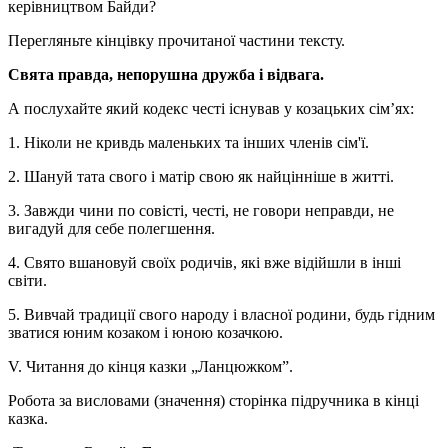
керівництвом Байди?
Перегляньте кінцівку прочитаної частини тексту.
Свята правда, непорушна дружба і відвага.
А послухайте який кодекс честі існував у козацьких сім’ях:
1. Ніколи не кривдь маленьких та інших членів сім'ї.
2. Шануй тата свого і матір свою як найцінніше в житті.
3. Завжди чини по совісті, честі, не говори неправди, не
вигадуй для себе полегшення.
4. Свято вшановуй своїх родичів, які вже відійшли в інші
світи.
5. Вивчай традиції свого народу і власної родини, будь гідним
зватися юним козаком і юною козачкою.
V. Читання до кінця казки „Ланцюжком”.
Робота за висловами (значення) сторінка підручника в кінці
казка.