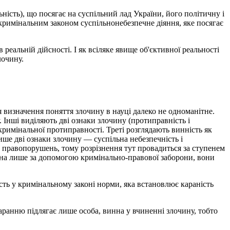
ьність), що посягає на суспільний лад України, його політичну і
е кримінальним законом суспільнонебезпечне діяння, яке посягає
 реальній дійсності. І як всіляке явище об'єктивної реальності
лочину.
ля визначення поняття злочину в науці далеко не одноманітне.
. Інші виділяють дві ознаки злочину (протиправність і
 кримінальної протиправності. Треті розглядають винність як
лише дві ознаки злочину — суспільна небезпечність і
их правопорушень, тому розрізнення тут провадиться за ступенем
ожна лише за допомогою кримінально-правової заборони, вони
сть у кримінальному законі норми, яка встановлює караність
окаранню підлягає лише особа, винна у вчиненні злочину, тобто