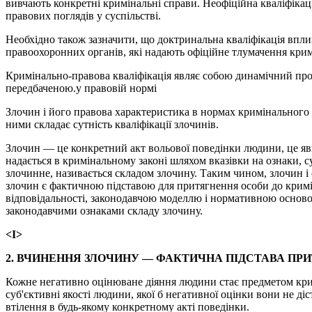
вивчають конкретні кримінальні справи. Неофіційна кваліфікація
правових поглядів у суспільстві.
Необхідно також зазначити, що доктринальна кваліфікація впли
правоохоронних органів, які надають офіційне тлумачення крим
Кримінально-правова кваліфікація являє собою динамічний про
передбаченою.у правовій нормі
Злочин і його правова характеристика в нормах кримінального 
ними складає сутність кваліфікації злочинів.
Злочин — це конкретний акт вольової поведінки людини, це яви
надається в кримінальному законі шляхом вказівки на ознаки, с
злочинне, називається складом злочину. Таким чином, злочин і
злочин є фактичною підставою для притягнення особи до криміна
відповідальності, законодавчою моделлю і нормативною основою
законодавчими ознаками складу злочину.
<І>
2. ВЧИНЕННЯ ЗЛОЧИНУ — ФАКТИЧНА ПІДСТАВА ПРИ
Кожне негативно оцінюване діяння людини стає предметом кримі
суб'єктивні якості людини, якої б негативної оцінки вони не ді
втілення в будь-якому конкретному акті поведінки.