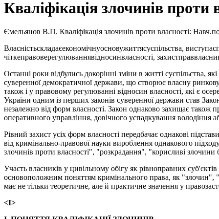
Кваліфікація злочинів проти 
Ємельянов В.П. Кваліфікація злочинів проти власності: Навч.пос
Власністьскладаєекономічнуосновужиттясуспільства, виступас
чіткеправоверегулюваннявідносинвласності, захистправвласн
Останні роки відбулись докорінні зміни в житті суспільства, я
суверенної демократичної держави, що створює власну ринкову
також і у правовому регулюванні відносин власності, які є осе
України одним із перших законів суверенної держави став Закон 
незалежно від форм власності. Закон однаково захищає також пр
оперативного управління, довічного успадкування володіння аб
Рівний захист усіх форм власності передбачає однакові підстави
від кримінально-лравової науки вироблення однакового підходу 
злочинів проти власності", "розкрадання", "корисливі злочини 
Участь власників у цивільному обігу як рівноправних суб'єктів 
основоположним поняттям кримінального права, як "злочин", "с
має не тільки теоретичне, але й практичне значення у правозас
<І>