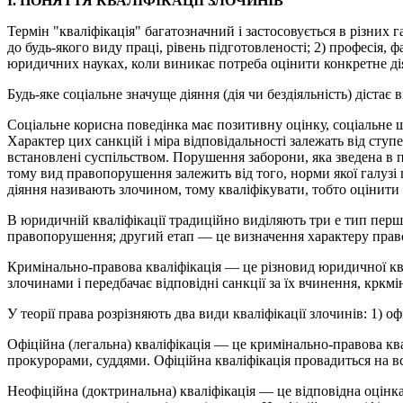
І. ПОНЯТТЯ КВАЛІФІКАЦІЇ ЗЛОЧИНІВ
Термін "кваліфікація" багатозначний і застосовується в різних 
до будь-якого виду праці, рівень підготовленості; 2) професія, 
юридичних науках, коли виникає потреба оцінити конкретне д
Будь-яке соціальне значуще діяння (дія чи бездіяльність) дістає
Соціальне корисна поведінка має позитивну оцінку, соціальне ш
Характер цих санкцій і міра відповідальності залежать від сту
встановлені суспільством. Порушення заборони, яка зведена в 
тому вид правопорушення залежить від того, норми якої галузі
діяння називають злочином, тому кваліфікувати, тобто оцінити
В юридичній кваліфікації традиційно виділяють три е тип перш
правопорушення; другий етап — це визначення характеру правоп
Кримінально-правова кваліфікація — це різновид юридичної квал
злочинами і передбачає відповідні санкції за їх вчинення, кркм
У теорії права розрізняють два види кваліфікації злочинів: 1) о
Офіційна (легальна) кваліфікація — це кримінально-правова кв
прокурорами, суддями. Офіційна кваліфікація провадиться на вс
Неофіційна (доктринальна) кваліфікація — це відповідна оцінк