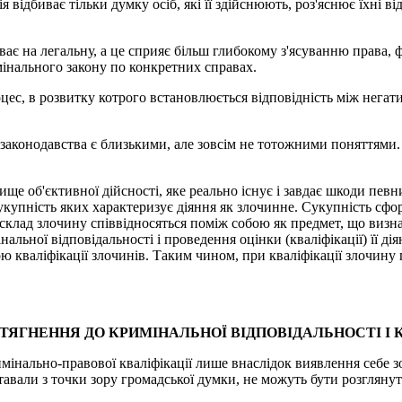
 відбиває тільки думку осіб, які її здійснюють, роз'яснює їхні ві
ває на легальну, а це сприяє більш глибокому з'ясуванню права,
інального закону по конкретних справах.
цес, в розвитку котрого встановлюється відповідність між нега
законодавства є близькими, але зовсім не тотожними поняттями. 
ще об'єктивної дійсності, яке реально існує і завдає шкоди пев
укупність яких характеризує діяння як злочинне. Сукупність сфо
 склад злочину співвідносяться поміж собою як предмет, що визн
льної відповідальності і проведення оцінки (кваліфікації) її ді
 кваліфікації злочинів. Таким чином, при кваліфікації злочину 
ТЯГНЕННЯ ДО КРИМІНАЛЬНОЇ ВІДПОВІДАЛЬНОСТІ І 
нально-правової кваліфікації лише внаслідок виявлення себе зо
ставали з точки зору громадської думки, не можуть бути розглянут