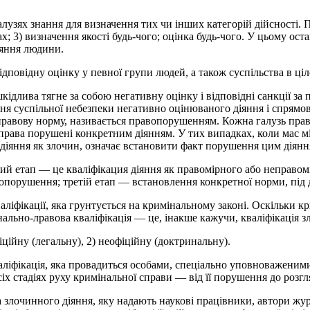
галузях знання для визначення тих чи інших категорій дійсності. 
фах; 3) визначення якості будь-чого; оцінка будь-чого. У цьому ос
іяння людини.
 відповідну оцінку у певної групи людей, а також суспільства в ціл
кідлива тягне за собою негативну оцінку і відповідні санкції з
пеня суспільної небезпеки негативно оцінюваного діяння і спрямо
правову норму, називається правопорушенням. Кожна галузь права
 права порушені конкретним діянням. У тих випадках, коли мас 
 діяння як злочин, означає встановити факт порушення цим діян
ий етап — це кваліфікация діяння як правомірного або неправом
орушення; третій етап — встановлення конкретної норми, під ді
іфікації, яка грунтується на кримінальному законі. Оскільки кри
інально-лравова кваліфікація — це, інакше кажучи, кваліфікація з
фіційну (легальну), 2) неофіційну (доктринальну).
аліфікація, яка провадиться особами, спеціально уповноваженими
іх стадіях руху кримінальної справи — від її порушення до розгл
а злочинного діяння, яку надають наукові працівники, автори жу