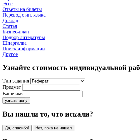
Эссе
Ответы на билеты
Перевод с ин. языка
Доклад
Статья
Бизнес-план
Подбор литературы
Шпаргалка
Поиск информации
Другое
Узнайте стоимость индивидуальной ра
Тип задания
Предмет
Ваше имя
узнать цену
Вы нашли то, что искали?
Да, спасибо!
Нет, пока не нашел