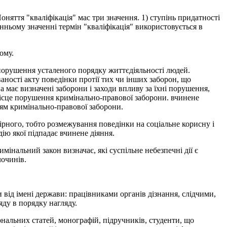
Поняття "кваліфікація" мас три значення. 1) ступінь придатності
танньому значенні термін "кваліфікація" використовується в
ому.
а порушення усталеного порядку життєдіяльності людей.
ваності акту поведінки протії тих чи інших заборон, що
 має визначені заборони і заходи впливу за їхні порушення,
місце порушення кримінально-правової заборони. вчинене
ням кримінально-правової заборони.
ірного, тобто розмежування поведінки на соціальне корисну і
ю якої підпадає вчинене діяння.
мінальний закон визначає, які суспільне небезпечні дії є
лочинів.
 від імені держави: працівниками органів дізнання, слідчими,
яду в порядку нагляду.
рнальних статей, монографій, підручників, студенти, що