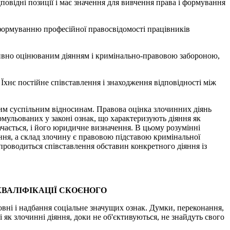
дповідні позиції і має значення для вивчення права і формування
 формуванню професійної правосвідомості працівників
тивно оцінюваним діянням і кримінально-правовою забороною,
Їхнє постійне співставлення і знаходження відповідності між
ним суспільним відносинам. Правова оцінка злочинних діянь
рмульованих у законі ознак, що характеризують діяння як
ачається, і його юридичне визначення. В цьому розумінні
яння, а склад злочину є правовою підставою кримінальної
проводиться співставлення обставин конкретного діяння із
КВАЛІФІКАЦІЇ СКОЄНОГО
вні і надбання соціальне значущих ознак. Думки, переконання,
і як злочинні діяння, доки не об'єктивуються, не знайдуть свого