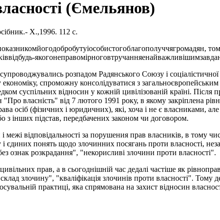
власності (Ємельянов)
ібник.- Х.,1996. 112 с.
показникомйогодобробутуіособистогоблагополуччягромадян, том
иківвідбудь-якогонеправомірноговтручанняенайважливішимзавд
кі супроводжувались розпадом Радянського Союзу і соціалістичної
 економіку, спроможну консолідуватися з загальноєвропейським і
редком суспільних відносин у кожній цивілізованій країні. Післ
"Про власність" від 7 лютого 1991 року, в якому закріплена рівн
ава осіб (фізичних і юридичних), які, хоча і не є власниками, а
о з інших підстав, передбачених законом чи договором.
 і межі відповідальності за порушения прав власників, в тому чис
і єдиних понять щодо злочинних посягань проти власності, незале
без ознак розкрадання", "некорисливі злочини проти власності".
цивільних прав, а в сьогоднішній час дедалі частіше як рівнопра
клад злочину", "кваліфікація злочинів проти власності". Тому 
тосувальній практиці, яка спрямована на захист відносин власнос