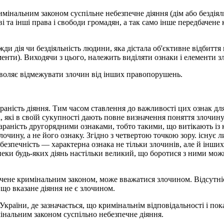
имінальним законом суспільне небезпечне діяння (дім або бездіял
ові та інші права і свободи громадян, а так само інше передбачен
и дія чи бездіяльність людини, яка дістала об'єктивне відбиття в
менти). Виходячи з цього, належить виділяти ознаки і елементи з
воляє відмежувати злочин від інших правопорушень.
 караність діяння. Тим часом ставлення до важливості цих ознак д
і, які в своїй сукупності дають повне визначення поняття злочину
 караність другорядними ознаками, тобто такими, що витікають із
очину, а не його ознаку. Згідно з четвертою точкою зору. існує 
ебезпечність — характерна ознака не тільки злочинів, але й інш
езпеки будь-яких діянь настільки великий, що боротися з ними м
бачене кримінальним законом, може вважатися злочином. Відсутні
 що вказане діяння не є злочином.
 України, де зазначається, що кримінальнім відповідальності і п
інальним законом суспільно небезпечне діяння.