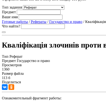
Тип задания
Предмет
Ваше имя
Готовые работы
/
Рефераты
/
Государство и право
/ Кваліфікаці
Что найти?
Кваліфікація злочинів проти 
Тип
Реферат
Предмет
Государство и право
Просмотров
1360
Размер файла
113 б
Поделиться
Ознакомительный фрагмент работы: