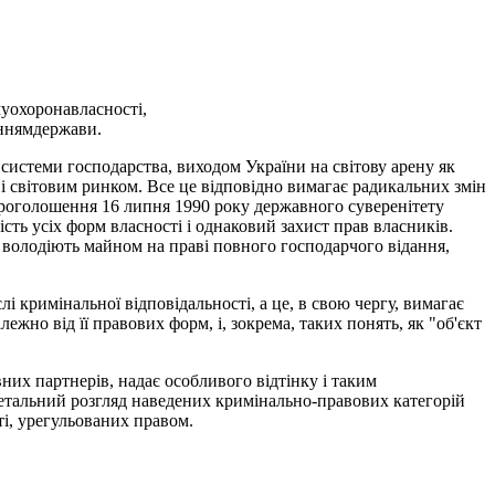
уохоронавласності,
аннямдержави.
 системи господарства, виходом України на світову арену як
 світовим ринком. Все це відповідно вимагає радикальних змін
я проголошення 16 липня 1990 року державного суверенітету
ість усіх форм власності і однаковий захист прав власників.
ле володіють майном на праві повного господарчого відання,
лі кримінальної відповідальності, а це, в свою чергу, вимагає
жно від її правових форм, і, зокрема, таких понять, як "об'єкт
вних партнерів, надає особливого відтінку і таким
детальний розгляд наведених кримінально-правових категорій
ті, урегульованих правом.