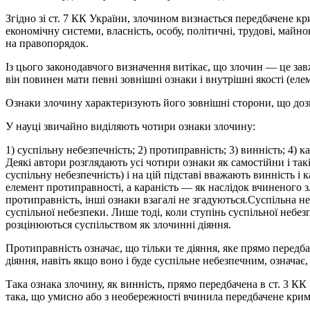
Згідно зі ст. 7 КК України, злочином визнається передбачене кр
економічну системи, власність, особу, політичні, трудові, майн
на правопорядок.
Із цього законодавчого визначення витікає, що злочин — це завжд
він повинен мати певні зовнішні ознаки і внутрішні якості (еле
Ознаки злочину характеризують його зовнішні сторони, що доз
У науці звичайно виділяють чотири ознаки злочину:
1) суспільну небезпечність; 2) протиправність; 3) винність; 4)
Деякі автори розглядають усі чотири ознаки як самостійни і так
суспільну небезпечність) і на цій підставі вважають винність і
елемент протиправності, а караність — як наслідок вчиненого зл
протиправність, інші ознаки взагалі не згадуються.Суспільна н
суспільної небезпеки. Лише тоді, коли ступінь суспільної неб
розцінюються суспільством як злочинні діяння.
Протиправність означає, що тільки те діяння, яке прямо перед
діяння, навіть якщо воно і буде суспільне небезпечним, означає,
Така ознака злочину, як винність, прямо передбачена в ст. 3 КК
така, що умисно або з необережності вчинила передбачене крим