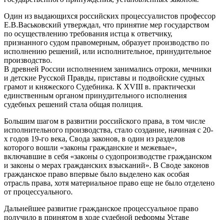
Один из выдающихся российских процессуалистов профессор
Е.В.Васьковский утверждал, что принятие мер государством
по осуществлению требования истца к ответчику,
признанного судом правомерным, образует производство по
исполнению решений, или исполнительное, принудительное
производство.
В древней России исполнением занимались отроки, мечники
и детские Русской Правды, приставы и подвойские судных
грамот и княжеского Судебника. К XVIII в. практически
единственным органом принудительного исполнения
судебных решений стала общая полиция.
Большим шагом в развитии российского права, в том числе
исполнительного производства, стало создание, начиная с 20-
х годов 19-го века, Свода законов, в один из разделов
которого вошли «законы гражданские и межевые»,
включавшие в себя «законы о судопроизводстве гражданском
и законы о мерах гражданских взысканий». В Своде законов
гражданское право впервые было выделено как особая
отрасль права, хотя материальное право еще не было отделено
от процессуального.
Дальнейшее развитие гражданское процессуальное право
получило в принятом в ходе судебной реформы Уставе