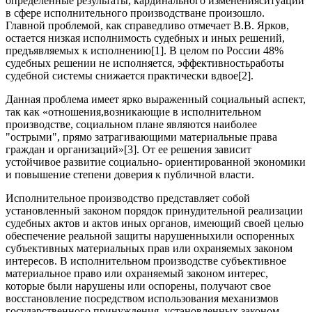
определенные результаты, кардинального измененияситуации
в сфере исполнительного производстване произошло.
Главной проблемой, как справедливо отмечает В.В. Ярков,
остается низкая исполнимость судебных и иных решений,
предъявляемых к исполнению[1]. В целом по России 48%
судебных решении не исполняется, эффективностьработы
судебной системы снижается практически вдвое[2].
Данная проблема имеет ярко выраженный социальный аспект,
так как «отношения,возникающие в исполнительном
производстве, социальном плане являются наиболее
"острыми", прямо затрагивающими материальные права
граждан и организаций»[3]. От ее решения зависит
устойчивое развитие социально- ориентированной экономики
и повышение степени доверия к публичной власти.
Исполнительное производство представляет собой
установленный законом порядок принудительной реализации
судебных актов и актов иных органов, имеющий своей целью
обеспечение реальной защиты нарушенныхили оспоренных
субъективных материальных прав или охраняемых законом
интересов. В исполнительном производстве субъективное
материальное право или охраняемый законом интерес,
которые были нарушены или оспорены, получают свое
восстановление посредством использования механизмов
государственного принуждения, установленных законом.