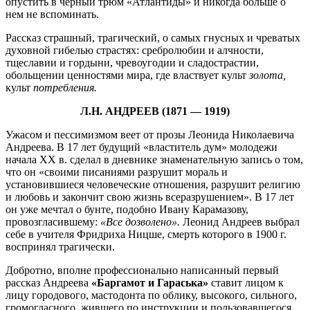
опустить в черный трюм «Атлантиды» и никогда больше о
нем не вспоминать.
Рассказ страшный, трагический, о самых гнусных и чреватых
духовной гибелью страстях: сребролюбии и алчности,
тщеславии и гордыни, чревоугодии и сладострастии,
обольщении ценностями мира, где властвует культ
золота,
культ
потребления.
Л.Н. АНДРЕЕВ
(1871 — 1919)
Ужасом и пессимизмом веет от прозы Леонида Николаевича
Андреева. В 17 лет будущий «властитель дум» молодежи
начала XX в. сделал в дневнике знаменательную запись о том,
что он «своими писаниями разрушит мораль и
установившиеся человеческие отношения, разрушит религию
и любовь и закончит свою жизнь всеразрушением». В 17 лет
он уже мечтал о бунте, подобно Ивану Карамазову,
провозгласившему:
«Все дозволено».
Леонид Андреев выбрал
себе в учителя Фридриха Ницше, смерть которого в 1900 г.
воспринял трагически.
Добротно, вполне профессионально написанный первый
рассказ Андреева
«Баргамот и Гараська»
ставит лицом к
лицу городового, мастодонта по облику, высокого, сильного,
громогласного, жившего по инструкции и пользовавшегося