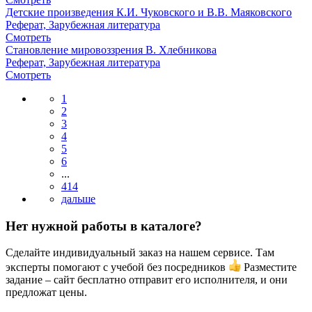
Детские произведения К.И. Чуковского и В.В. Маяковского
Реферат, Зарубежная литература
Смотреть
Становление мировоззрения В. Хлебникова
Реферат, Зарубежная литература
Смотреть
1
2
3
4
5
6
...
414
Нет нужной работы в каталоге?
Сделайте индивидуальный заказ на нашем сервисе. Там
эксперты помогают с учебой без посредников
Разместите
задание – сайт бесплатно отправит его исполнителя, и они
предложат цены.