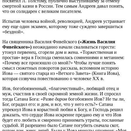
посвятил Л. Толстому, публично выступившему за отмену
смертной казни в России. Тем самым Андреев давал понять,
что он солидарен с великим писателем.
Испытав человека войной, революцией, Андреев устраивает
ему еще один экзамен, которому тоже суждено завершиться
«бездной».
На священника Василия Фивейского
(«Жизнь Василия
Фивейского»)
неожиданно начали сваливаться горести:
утонул первенец, сгорели дом и жена. «Торжественная и
простая» вера в Господа сменилась сомнениями и метанием:
«Почему все произошло со мной?» Чтобы лучше понять
смысл сюжетных поворотов рассказа, вспомним историю
Иова — святого старца из «Ветхого Завета» (Книга Иова),
которая созвучна повествованию о человеке XX в.
Иов, богобоязненный, «благочестивый», любящий отец и
муж, счастлив в своей скромной земной жизни. И спросил
тогда Сатана Бога: «Разве
даром
богобоязнен Иов? Не ты ли,
Бог, оградил его: и дом, и все, что у него есть?» Сатана
упрекнул Иова в корыстной любви к Богу, и Господь решил
доказать, что сердце Иова искренне предано ему и что Иов
будет его любить и смиренно принимать утраты, посланные
судьбой. И разрешено было Сатане погубить сначала скот,
потом дом, жену, детей. Были у Иова минуты отчаяния: «Моя