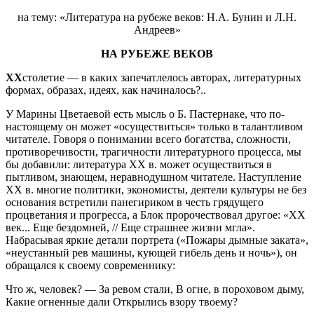
на тему: «Литература на рубеже веков: Н.А. Бунин и Л.Н.
Андреев»
НА РУБЕЖЕ ВЕКОВ
XX
столетие — в каких запечатлелось авторах, литературных
формах, образах, идеях, как начиналось?..
У Марины Цветаевой есть мысль о Б. Пастернаке, что по-
настоящему он может «осуществиться» только в талантливом
читателе. Говоря о понимании всего богатства, сложности,
противоречивости, трагичности литературного процесса, мы
бы добавили: литература XX в. может осуществиться в
пытливом, знающем, неравнодушном читателе. Наступление
XX в. многие политики, экономисты, деятели культуры не без
основания встретили панегириком в честь грядущего
процветания и прогресса, а Блок пророчествовал другое: «XX
век... Еще бездомней, // Еще страшнее жизни мгла».
Набрасывая яркие детали портрета («Пожары дымные заката»,
«неустанный рев машины, кующей гибель день и ночь»), он
обращался к своему современнику:
Что ж, человек? — За ревом стали, В огне, в пороховом дыму,
Какие огненные дали Открылись взору твоему?