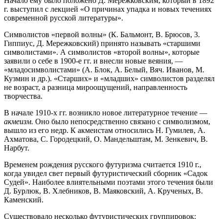
Начало ему было положено Д. Мережковским, который в 1892
г. выступил с лекцией «О причинах упадка и новых течениях
современной русской литературы».
Символистов «первой волны» (К. Бальмонт, В. Брюсов, 3.
Гиппиус, Д. Мережковский) принято называть «старшими
символистами». А символистов «второй волны», которые
заявили о себе в 1900-е гг. и внесли новые веяния, —
«младосимволистами» (А. Блок, А. Белый, Вяч. Иванов, М.
Кузмин и др.). «Старших» и «младших» символистов разделял
не возраст, а разница мироощущений, направленность
творчества.
В начале 1910-х гг. возникло новое литературное течение —
акмеизм.
Оно было непосредственно связано с символизмом,
вышло из его недр. К акмеистам относились Н. Гумилев, А.
Ахматова, С. Городецкий, О. Мандельштам, М. Зенкевич, В.
Нарбут.
Временем рождения русского футуризма считается 1910 г.,
когда увидел свет первый футуристический сборник «Садок
Судей». Наиболее влиятельными поэтами этого течения были
Д. Бурлюк, В. Хлебников, В. Маяковский, А. Крученых, В.
Каменский.
Существовало несколько футуристических группировок: