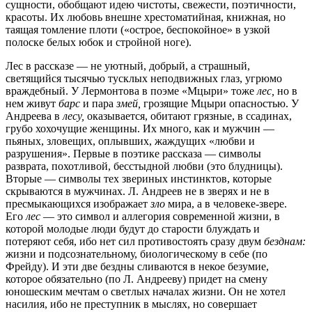
сущности, обобщают идею чистоты, свежести, поэтичности,
красоты. Их любовь внешне хрестоматийная, книжная, но
таящая томление плоти («острое, беспокойное» в узкой
полоске белых юбок и стройной ноге).
Лес в рассказе — не уютный, добрый, а страшный,
светящийся тысячью тусклых неподвижных глаз, угрюмо
враждебный. У Лермонтова в поэме «Мцыри» тоже
лес,
но в
нем живут
барс
и пара
змей,
грозящие Мцыри опасностью. У
Андреева в
лесу,
оказывается, обитают грязные, в ссадинах,
грубо хохочущие женщины. Их много, как и мужчин —
пьяных, зловещих, оплывших, жаждущих «любви и
разрушения». Первые в поэтике рассказа — символы
разврата, похотливой, бесстыдной любви (это блудницы).
Вторые — символы тех звериных инстинктов, которые
скрываются в мужчинах. Л. Андреев не в зверях и не в
пресмыкающихся изображает
зло
мира, а в человеке-звере.
Его
лес
— это символ и аллегория современной жизни, в
которой молодые люди будут до старости блуждать и
потеряют себя, ибо нет сил противостоять сразу двум
безднам:
жизни и подсознательному, биологическому в себе (по
Фрейду). И эти две бездны сливаются в некое безумие,
которое обязательно (по Л. Андрееву) придет на смену
юношеским мечтам о светлых началах жизни. Он не хотел
насилия, ибо не преступник в мыслях, но совершает