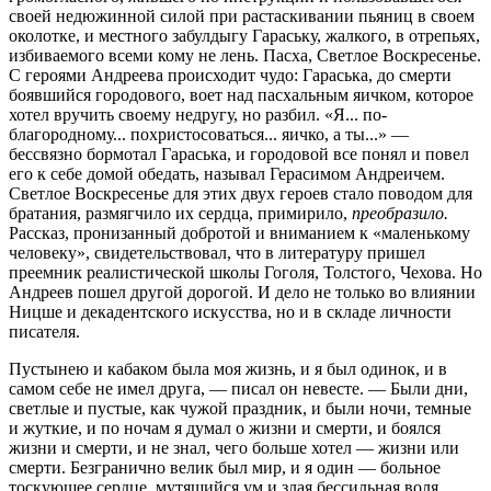
своей недюжинной силой при растаскивании пьяниц в своем
околотке, и местного забулдыгу Гараську, жалкого, в отрепьях,
избиваемого всеми кому не лень. Пасха, Светлое Воскресенье.
С героями Андреева происходит чудо: Гараська, до смерти
боявшийся городового, воет над пасхальным яичком, которое
хотел вручить своему недругу, но разбил. «Я... по-
благородному... похристосоваться... яичко, а ты...» —
бессвязно бормотал Гараська, и городовой все понял и повел
его к себе домой обедать, называл Герасимом Андреичем.
Светлое Воскресенье для этих двух героев стало поводом для
братания, размягчило их сердца, примирило,
преобразило.
Рассказ, пронизанный добротой и вниманием к «маленькому
человеку», свидетельствовал, что в литературу пришел
преемник реалистической школы Гоголя, Толстого, Чехова. Но
Андреев пошел другой дорогой. И дело не только во влиянии
Ницше и декадентского искусства, но и в складе личности
писателя.
Пустынею и кабаком была моя жизнь, и я был одинок, и в
самом себе не имел друга, — писал он невесте. — Были дни,
светлые и пустые, как чужой праздник, и были ночи, темные
и жуткие, и по ночам я думал о жизни и смерти, и боялся
жизни и смерти, и не знал, чего больше хотел — жизни или
смерти. Безгранично велик был мир, и я один — больное
тоскующее сердце, мутящийся ум и злая бессильная воля.