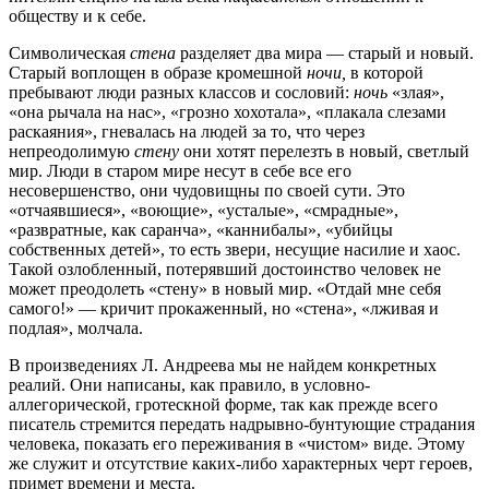
обществу и к себе.
Символическая
стена
разделяет два мира — старый и новый.
Старый воплощен в образе кромешной
ночи,
в которой
пребывают люди разных классов и сословий:
ночь
«злая»,
«она рычала на нас», «грозно хохотала», «плакала слезами
раскаяния», гневалась на людей за то, что через
непреодолимую
стену
они хотят перелезть в новый, светлый
мир. Люди в старом мире несут в себе все его
несовершенство, они чудовищны по своей сути. Это
«отчаявшиеся», «воющие», «усталые», «смрадные»,
«развратные, как саранча», «каннибалы», «убийцы
собственных детей», то есть звери, несущие насилие и хаос.
Такой озлобленный, потерявший достоинство человек не
может преодолеть «стену» в новый мир. «Отдай мне себя
самого!» — кричит прокаженный, но «стена», «лживая и
подлая», молчала.
В произведениях Л. Андреева мы не найдем конкретных
реалий. Они написаны, как правило, в условно-
аллегорической, гротескной форме, так как прежде всего
писатель стремится передать надрывно-бунтующие страдания
человека, показать его переживания в «чистом» виде. Этому
же служит и отсутствие каких-либо характерных черт героев,
примет времени и места.