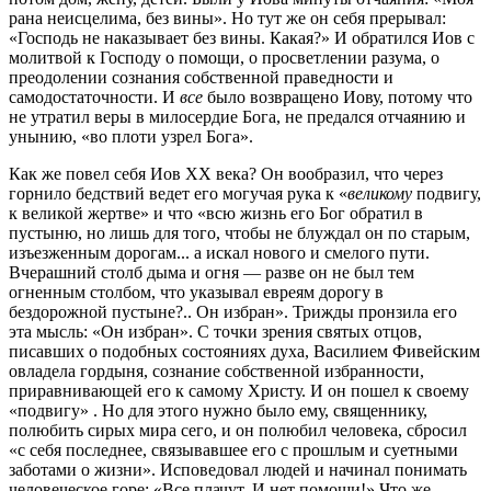
рана неисцелима, без вины». Но тут же он себя прерывал:
«Господь не наказывает без вины. Какая?» И обратился Иов с
молитвой к Господу о помощи, о просветлении разума, о
преодолении сознания собственной праведности и
самодостаточности. И
все
было возвращено Иову, потому что
не утратил веры в милосердие Бога, не предался отчаянию и
унынию, «во плоти узрел Бога».
Как же повел себя Иов XX века? Он вообразил, что через
горнило бедствий ведет его могучая рука к «
великому
подвигу,
к великой жертве» и что «всю жизнь его Бог обратил в
пустыню, но лишь для того, чтобы не блуждал он по старым,
изъезженным дорогам... а искал нового и смелого пути.
Вчерашний столб дыма и огня — разве он не был тем
огненным столбом, что указывал евреям дорогу в
бездорожной пустыне?.. Он избран». Трижды пронзила его
эта мысль: «Он избран». С точки зрения святых отцов,
писавших о подобных состояниях духа, Василием Фивейским
овладела гордыня, сознание собственной избранности,
приравнивающей его к самому Христу. И он пошел к своему
«подвигу» . Но для этого нужно было ему, священнику,
полюбить сирых мира сего, и он полюбил человека, сбросил
«с себя последнее, связывавшее его с прошлым и суетными
заботами о жизни». Исповедовал людей и начинал понимать
человеческое горе: «Все плачут. И нет помощи!» Что же