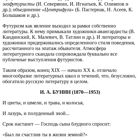
эгофутуристы
(И. Северянин, И. Игнатьев, К. Олимпов и
др.); объединение
«Центрифуга»
(Б. Пастернак, Н. Асеев, К.
Большаков и др.).
Футуризм как явление выходил за рамки собственно
литературы. К нему примыкали художники-авангардисты (В.
Кандинский, К. Малевич, В. Татлин и др.). И литераторы и
художники придерживались определенного стиля поведения,
рассчитанного на эпатаж обывателя. Атмосфера
литературного скандала сопровождала буквально все
публичные выступления футуристов.
Таким образом, конец XIX — начало XX в. отличало
многообразие литературных школ и течений, что, безусловно,
обогатило русскую литературу в целом.
И. А. БУНИН
(1870—1953)
И цветы, и шмели, и трава, и колосья,
И лазурь, и полуденный зной...
Срок настанет — Господь сына блудного спросит:
«Был ли счастлив ты в жизни земной?»