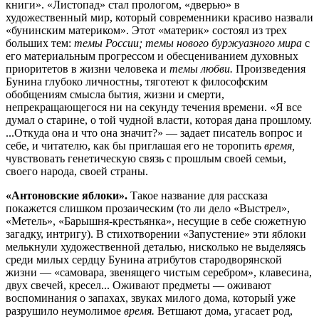
книги». «Листопад» стал прологом, «дверью» в
художественный мир, который современники красиво назвали
«бунинским материком». Этот «материк» состоял из трех
больших тем:
темы России; темы нового буржуазного мира
с
его материальным прогрессом и обесцениванием духовных
приоритетов в жизни человека и
темы любви.
Произведения
Бунина глубоко личностны, тяготеют к философским
обобщениям смысла бытия, жизни и смерти,
непрекращающегося ни на секунду течения времени. «Я все
думал о старине, о той чудной власти, которая дана прошлому.
...Откуда она и что она значит?» — задает писатель вопрос и
себе, и читателю, как бы приглашая его не торопить
время,
чувствовать генетическую связь с прошлым своей семьи,
своего народа, своей страны.
«Антоновские яблоки».
Такое название для рассказа
покажется слишком прозаическим (то ли дело «Выстрел»,
«Метель», «Барышня-крестьянка», несущие в себе сюжетную
загадку, интригу). В стихотворении «Запустение» эти яблоки
мелькнули художественной деталью, нисколько не выделяясь
среди милых сердцу Бунина атрибутов стародворянской
жизни — «самовара, звенящего чистым серебром», клавесина,
двух свечей, кресел... Оживают предметы — оживают
воспоминания о запахах, звуках милого дома, который уже
разрушило неумолимое
время.
Ветшают дома, угасает род,