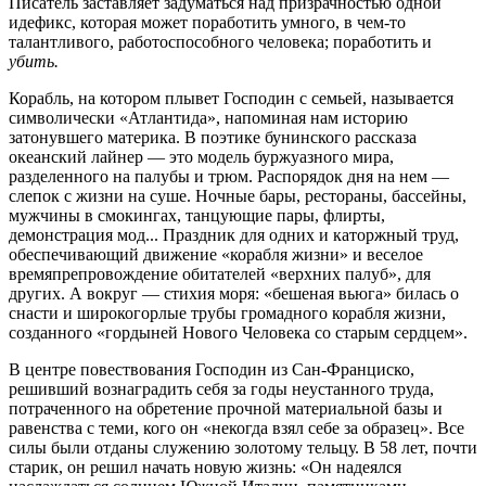
Писатель заставляет задуматься над призрачностью одной
идефикс, которая может поработить умного, в чем-то
талантливого, работоспособного человека; поработить и
убить.
Корабль, на котором плывет Господин с семьей, называется
символически «Атлантида», напоминая нам историю
затонувшего материка. В поэтике бунинского рассказа
океанский лайнер — это модель буржуазного мира,
разделенного на палубы и трюм. Распорядок дня на нем —
слепок с жизни на суше. Ночные бары, рестораны, бассейны,
мужчины в смокингах, танцующие пары, флирты,
демонстрация мод... Праздник для одних и каторжный труд,
обеспечивающий движение «корабля жизни» и веселое
времяпрепровождение обитателей «верхних палуб», для
других. А вокруг — стихия моря: «бешеная вьюга» билась о
снасти и широкогорлые трубы громадного корабля жизни,
созданного «гордыней Нового Человека со старым сердцем».
В центре повествования Господин из Сан-Франциско,
решивший вознаградить себя за годы неустанного труда,
потраченного на обретение прочной материальной базы и
равенства с теми, кого он «некогда взял себе за образец». Все
силы были отданы служению золотому тельцу. В 58 лет, почти
старик, он решил начать новую жизнь: «Он надеялся