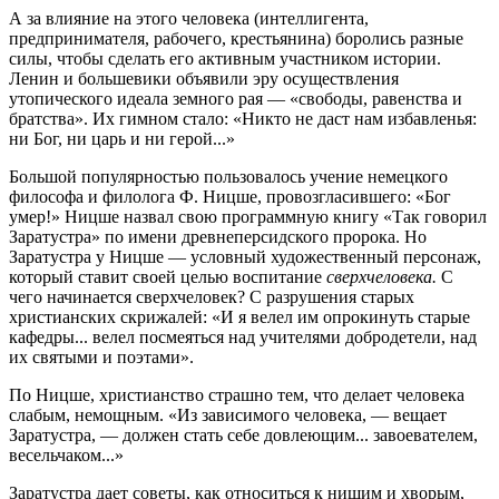
А за влияние на этого человека (интеллигента,
предпринимателя, рабочего, крестьянина) боролись разные
силы, чтобы сделать его активным участником истории.
Ленин и большевики объявили эру осуществления
утопического идеала земного рая — «свободы, равенства и
братства». Их гимном стало: «Никто не даст нам избавленья:
ни Бог, ни царь и ни герой...»
Большой популярностью пользовалось учение немецкого
философа и филолога Ф. Ницше, провозгласившего: «Бог
умер!» Ницше назвал свою программную книгу «Так говорил
Заратустра» по имени древнеперсидского пророка. Но
Заратустра у Ницше — условный художественный персонаж,
который ставит своей целью воспитание
сверхчеловека.
С
чего начинается сверхчеловек? С разрушения старых
христианских скрижалей: «И я велел им опрокинуть старые
кафедры... велел посмеяться над учителями добродетели, над
их святыми и поэтами».
По Ницше, христианство страшно тем, что делает человека
слабым, немощным. «Из зависимого человека, — вещает
Заратустра, — должен стать себе довлеющим... завоевателем,
весельчаком...»
Заратустра дает советы, как относиться к нищим и хворым,