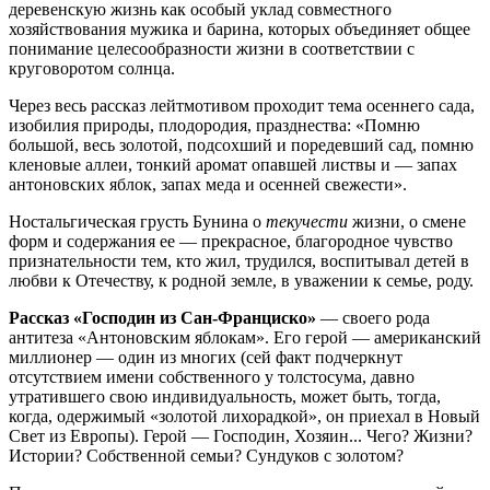
деревенскую жизнь как особый уклад совместного
хозяйствования мужика и барина, которых объединяет общее
понимание целесообразности жизни в соответствии с
круговоротом солнца.
Через весь рассказ лейтмотивом проходит тема осеннего сада,
изобилия природы, плодородия, празднества: «Помню
большой, весь золотой, подсохший и поредевший сад, помню
кленовые аллеи, тонкий аромат опавшей листвы и — запах
антоновских яблок, запах меда и осенней свежести».
Ностальгическая грусть Бунина о
текучести
жизни, о смене
форм и содержания ее — прекрасное, благородное чувство
признательности тем, кто жил, трудился, воспитывал детей в
любви к Отечеству, к родной земле, в уважении к семье, роду.
Рассказ «Господин из Сан-Франциско»
— своего рода
антитеза «Антоновским яблокам». Его герой — американский
миллионер — один из многих (сей факт подчеркнут
отсутствием имени собственного у толстосума, давно
утратившего свою индивидуальность, может быть, тогда,
когда, одержимый «золотой лихорадкой», он приехал в Новый
Свет из Европы). Герой — Господин, Хозяин... Чего? Жизни?
Истории? Собственной семьи? Сундуков с золотом?