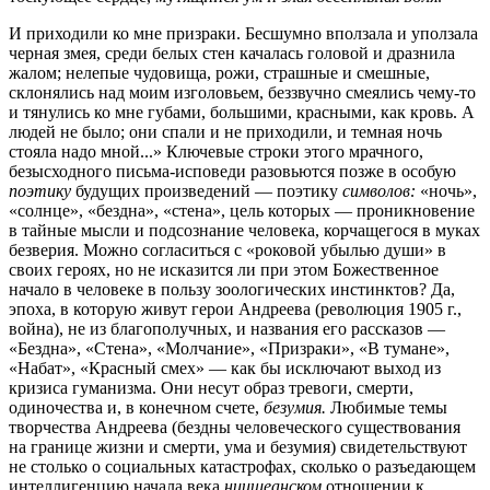
И приходили ко мне призраки. Бесшумно вползала и уползала
черная змея, среди белых стен качалась головой и дразнила
жалом; нелепые чудовища, рожи, страшные и смешные,
склонялись над моим изголовьем, беззвучно смеялись чему-то
и тянулись ко мне губами, большими, красными, как кровь. А
людей не было; они спали и не приходили, и темная ночь
стояла надо мной...» Ключевые строки этого мрачного,
безысходного письма-исповеди разовьются позже в особую
поэтику
будущих произведений — поэтику
символов:
«ночь»,
«солнце», «бездна», «стена», цель которых — проникновение
в тайные мысли и подсознание человека, корчащегося в муках
безверия. Можно согласиться с «роковой убылью души» в
своих героях, но не исказится ли при этом Божественное
начало в человеке в пользу зоологических инстинктов? Да,
эпоха, в которую живут герои Андреева (революция 1905 г.,
война), не из благополучных, и названия его рассказов —
«Бездна», «Стена», «Молчание», «Призраки», «В тумане»,
«Набат», «Красный смех» — как бы исключают выход из
кризиса гуманизма. Они несут образ тревоги, смерти,
одиночества и, в конечном счете,
безумия.
Любимые темы
творчества Андреева (бездны человеческого существования
на границе жизни и смерти, ума и безумия) свидетельствуют
не столько о социальных катастрофах, сколько о разъедающем
интеллигенцию начала века
ницшеанском
отношении к