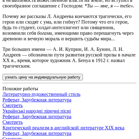
в незыблемость Божественной власти на земле, но вступил в
своеобразное соглашение с Господом:
*Ты
—
мне, я
—
тебе».
Почему же рассказы Л. Андреева кончаются трагически, его
герои или сходят с ума, или гибнут? Потому что его герои,
будь то студент, солдат-интеллигент или священник,
возомнили себя
богами,
имеющими право перешагнуть через
древнюю и вечную мораль и вершить судьбы мира...
Три больших имени — А. И. Куприн, И. А. Бунин, Л. Н.
Андреев — обозначили пути развития русской прозы в начале
XX в., время, которое художник А. Бенуа в 1912 г. назвал
трагическим.
узнать цену на индивидуальную работу
Похожие работы
Литературно-художественный стиль
Реферат, Зарубежная литература
Смотреть
Українські народні ліричні пісні
Реферат, Зарубежная литература
Смотреть
Критический реализм в английской литературе XIX века
Реферат, Зарубежная литература
Смотреть