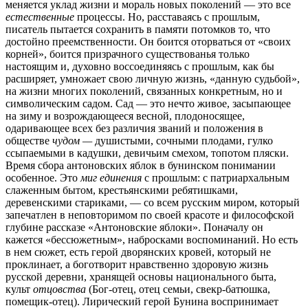
меняется уклад жизни и мораль новых поколений — это все
естественные
процессы. Но, расставаясь с прошлым,
писатель пытается сохранить в памяти потомков то, что
достойно преемственности. Он боится оторваться от «своих
корней», боится призрачного существованья только
настоящим и, духовно воссоединяясь с прошлым, как бы
расширяет, умножает свою личную жизнь, «данную судьбой»,
на жизни многих поколений, связанных конкретным, но и
символическим садом. Сад — это нечто живое, засыпающее
на зиму и возрождающееся весной, плодоносящее,
одаривающее всех без различия званий и положения в
обществе
чудом —
душистыми, сочными плодами, гулко
ссыпаемыми в кадушки, девичьим смехом, топотом пляски.
Время сбора антоновских яблок в бунинском понимании
особенное. Это
миг единения
с прошлым: с патриархальным
слаженным бытом, крестьянскими ребятишками,
деревенскими стариками, — со всем русским миром, который
запечатлен в неповторимом по своей красоте и философской
глубине рассказе «Антоновские яблоки». Поначалу он
кажется «бессюжетным», набросками воспоминаний. Но есть
в нем сюжет, есть герой дворянских кровей, который не
проклинает, а боготворит нравственно здоровую жизнь
русской деревни, хранящей основы национального быта,
культ
отцовства
(Бог-отец, отец семьи, свекр-батюшка,
помещик-отец). Лирический герой Бунина воспринимает