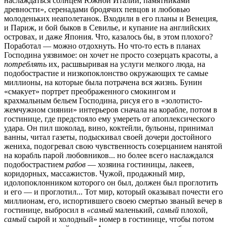
наслаждаться солнцем Южной Италии, памятниками
древности», серенадами бродячих певцов и любовью
молоденьких неаполетанок. Входили в его планы и Венеция,
и Париж, и бой быков в Севилье, и купание на английских
островах, и даже Япония. Что, казалось бы, в этом плохого?
Поработал — можно отдохнуть. Но что-то есть в планах
Господина уязвимое: он хочет не просто созерцать красоты, а
потреблять
их, расшвыривая на услуги мелкого люда, на
подобострастие и низкопоклонство окружающих те самые
миллионы, на которые была потрачена вся жизнь. Бунин
«смакует» портрет преображенного смокингом и
крахмальным бельем Господина, рисуя его в «золотисто-
жемчужном сиянии» интерьеров сначала на корабле, потом в
гостинице, где предстояло ему умереть от апоплексического
удара. Он пил шоколад, вино, коктейли, бульоны, принимал
ванны, читал газеты, подыскивал своей дочери достойного
жениха, подогревал свою чувственность созерцанием нанятой
на корабль парой любовников... но более всего наслаждался
подобострастием
рабов
— хозяина гостиницы, лакеев,
коридорных, массажистов. Чужой, продажный мир,
идолопоклонником которого он был, должен был проглотить
и его — и проглотил... Тот мир, который оказывал почести его
миллионам, его, испортившего своею смертью званый вечер в
гостинице, выбросил в
«самый
маленький,
самый
плохой,
самый
сырой и холодный» номер в гостинице, чтобы потом