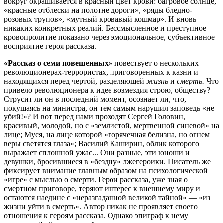
вокруг окрашивается в красный цвет крови: багровое солнце,
«красные отблески на полотне дороги», «ряды бледно-
розовых трупов», «мутный кровавый кошмар». И вновь —
никаких конкретных реалий. Бессмысленное и преступное
кровопролитие показано через эмоциональное, субъективное
восприятие героя рассказа.
«Рассказ о семи повешенных»
повествует о нескольких
революционерах-террористах, приговоренных к казни и
находящихся перед чертой, разделяющей
жизнь
и
смерть.
Что
привело революционера к идее возмездия строю, обществу?
Струсит ли он в последний момент, осознает ли, что,
покушаясь на министра, он тем самым нарушил заповедь «не
убий!»? И вот перед нами проходят Сергей Головин,
красивый, молодой, но с «землистой, мертвенной синевой» на
лице; Муся, на лице которой «горячечная белизна, но огнем
веры светятся глаза»; Василий Каширин, облик которого
выражает сплошной ужас... Они разные, эти юноши и
девушки, бросившиеся в «бездну» лжегероики. Писатель же
фиксирует внимание главным образом на психологической
«игре» с мыслью о смерти. Герои рассказа, уже зная о
смертном приговоре, теряют интерес к внешнему миру и
остаются наедине с «неразгаданной великой тайной» — «из
жизни уйти в смерть». Автор никак не проявляет своего
отношения к героям рассказа. Однако эпиграф к нему