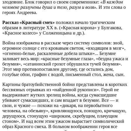
злодеяние. Блок говорил о своем современнике:
«В каждом
человеке разлучены душа и тело, разум и воля».
И эти слова о
героях Андреева.
Рассказ «Красный смех»
положил начало трагическим
образам в литературе XX в. («Красная корона» у Булгакова,
«Красное колесо» у Солженицына и др.).
Война изображена в рассказе через систему символов: зной,
огромное солнце с его кровавым светом, «входящим в мозг»,
«огненно-белые, раскаленные добела штыки»... Безумие
заливает весь мир: «красные безумные глаза», «бездна ужаса и
безумия», «сатанинский грохот обрушился тучей безумия».
Этот мир противопоставлен другому, где остались дом,
голубые обои, графин с водой, письменный стол, жена, сын.
Картины братоубийственной бойни представлены в коротких
бессвязных отрывках из «найденной рукописи». Герой не
выдерживает жутких зрелищ войны, когда сумасшедшие
убивают сумасшедших, и сам впадает в безумие. Все — и
свои, и чужие — похожи на «дикаря, на первобытного
человека, на обезьяну», кривляющуюся, поющую, кричащую,
дерущуюся, стонущую «широким, скребущим, плачущим
стоном». И над всем этим ужасом вырастает символический
образ Красного смеха. В больном воображении героя все