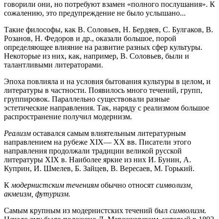
говорили они, но потребуют взамен «полного послушания». К
сожалению, это предупреждение не было услышано...
Такие философы, как В. Соловьев, Н. Бердяев, С. Булгаков, В.
Розанов, Н. Федоров и др., оказали большое, порой
определяющее влияние на развитие разных сфер культуры.
Некоторые из них, как, например, В. Соловьев, были и
талантливыми литераторами.
Эпоха повлияла и на условия бытования культуры в целом, и
литературы в частности. Появилось много течений, групп,
группировок. Параллельно существовали разные
эстетические направления. Так, наряду с реализмом большое
распространение получил модернизм.
Реализм
оставался самым влиятельным литературным
направлением на рубеже XIX— XX вв. Писатели этого
направления продолжали традиции великой русской
литературы XIX в. Наиболее яркие из них И. Бунин, А.
Куприн, И. Шмелев, Б. Зайцев, В. Вересаев, М. Горький.
К
модернистским течениям
обычно относят
символизм,
акмеизм, футуризм.
Самым крупным из модернистских течений был
символизм.