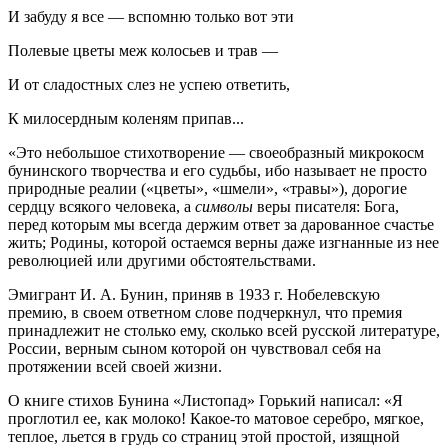
И забуду я все — вспомню только вот эти
Полевые цветы меж колосьев и трав —
И от сладостных слез не успею ответить,
К милосердным коленям припав...
«Это небольшое стихотворение — своеобразный микрокосм
бунинского творчества и его судьбы, ибо называет не просто
природные реалии («цветы», «шмели», «травы»), дорогие
сердцу всякого человека, а
символы
веры писателя: Бога,
перед которым мы всегда держим ответ за дарованное счастье
жить; Родины, которой остаемся верны даже изгнанные из нее
революцией или другими обстоятельствами.
Эмигрант И. А. Бунин, приняв в 1933 г. Нобелевскую
премию, в своем ответном слове подчеркнул, что премия
принадлежит не столько ему, сколько всей русской литературе,
России, верным сыном которой он чувствовал себя на
протяжении всей своей жизни.
О книге стихов Бунина «Листопад» Горький написал: «Я
проглотил ее, как молоко! Какое-то матовое серебро, мягкое,
теплое, льется в грудь со страниц этой простой, изящной