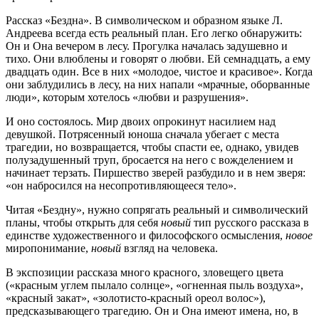
Рассказ «Бездна». В символическом и образном языке Л.
Андреева всегда есть реальный план. Его легко обнаружить:
Он и Она вечером в лесу. Прогулка началась задушевно и
тихо. Они влюблены и говорят о любви. Ей семнадцать, а ему
двадцать один. Все в них «молодое, чистое и красивое». Когда
они заблудились в лесу, на них напали «мрачные, оборванные
люди», которым хотелось «любви и разрушения».
И оно состоялось. Мир двоих опрокинут насилием над
девушкой. Потрясенный юноша сначала убегает с места
трагедии, но возвращается, чтобы спасти ее, однако, увидев
полузадушенный труп, бросается на него с вожделением и
начинает терзать. Пиршество зверей разбудило и в нем зверя:
«он набросился на несопротивляющееся тело».
Читая «Бездну», нужно сопрягать реальный и символический
планы, чтобы открыть для себя
новый
тип русского рассказа в
единстве художественного и философского осмысления,
новое
миропонимание,
новый
взгляд на человека.
В экспозиции рассказа много красного, зловещего цвета
(«красным углем пылало солнце», «огненная пыль воздуха»,
«красный закат», «золотисто-красный ореол волос»),
предсказывающего трагедию. Он и Она имеют имена, но, в