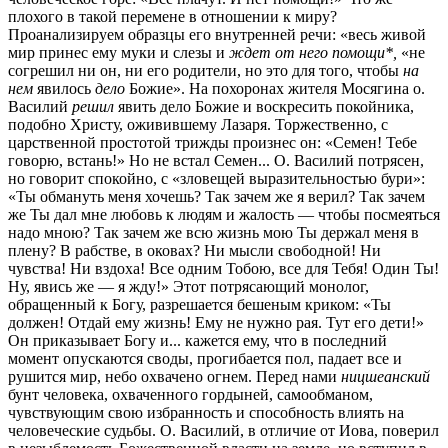
плохого в такой перемене в отношении к миру?
Проанализируем образцы его внутренней речи: «весь живой
мир принес ему муки и слезы и
ждет от него помощи*,
«не
согрешил ни он, ни его родители, но это для того, чтобы
на
нем
явилось
дело
Божие». На похоронах жителя Мосягина о.
Василий
решил
явить дело Божие и воскресить покойника,
подобно Христу, оживившему Лазаря. Торжественно, с
царственной простотой трижды произнес он: «Семен! Тебе
говорю, встань!» Но не встал Семен... О. Василий потрясен,
но говорит спокойно, с «зловещей выразительностью бури»:
«Ты обмануть меня хочешь? Так зачем же я верил? Так зачем
же Ты дал мне любовь к людям и жалость — чтобы посмеяться
надо мною? Так зачем же всю жизнь мою Ты держал меня в
плену? В рабстве, в оковах? Ни мысли свободной! Ни
чувства! Ни вздоха! Все одним Тобою, все для Тебя! Один Ты!
Ну, явись же — я жду!» Этот потрясающий монолог,
обращенный к Богу, разрешается бешеным криком: «Ты
должен! Отдай ему жизнь! Ему не нужно рая. Тут его дети!»
Он приказывает Богу и... кажется ему, что в последний
момент опускаются своды, прогибается пол, падает все и
рушится мир, небо охвачено огнем. Перед нами
ницшеанский
бунт человека, охваченного гордыней, самообманом,
чувствующим свою избранность и способность влиять на
человеческие судьбы. О. Василий, в отличие от Иова, поверил