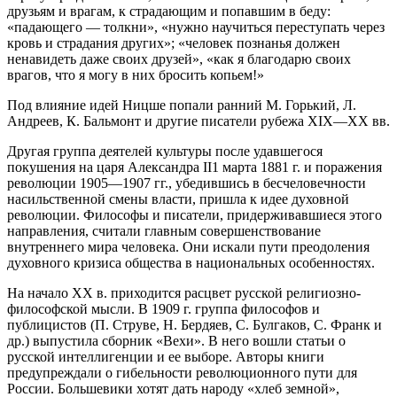
друзьям и врагам, к страдающим и попавшим в беду:
«падающего — толкни», «нужно научиться переступать через
кровь и страдания других»; «человек познанья должен
ненавидеть даже своих друзей», «как я благодарю своих
врагов, что я могу в них бросить копьем!»
Под влияние идей Ницше попали ранний М. Горький, Л.
Андреев, К. Бальмонт и другие писатели рубежа XIX—XX вв.
Другая группа деятелей культуры после удавшегося
покушения на царя Александра II1 марта 1881 г. и поражения
революции 1905—1907 гг., убедившись в бесчеловечности
насильственной смены власти, пришла к идее духовной
революции. Философы и писатели, придерживавшиеся этого
направления, считали главным совершенствование
внутреннего мира человека. Они искали пути преодоления
духовного кризиса общества в национальных особенностях.
На начало XX в. приходится расцвет русской религиозно-
философской мысли. В 1909 г. группа философов и
публицистов (П. Струве, Н. Бердяев, С. Булгаков, С. Франк и
др.) выпустила сборник «Вехи». В него вошли статьи о
русской интеллигенции и ее выборе. Авторы книги
предупреждали о гибельности революционного пути для
России. Большевики хотят дать народу «хлеб земной»,