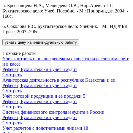
5. Бреславцева Н.А., Медведева О.В., Нор-Аревян Г.Г.
Бухгалтерское дело: Учеб. Пособие. - М.: Приор-издат, 2004. -
160с.
6. Соколова Е.С. Бухгалтерское дело: Учебник. - М.: ИД ФБК -
Пресс, 2003.-296с.
узнать цену на индивидуальную работу
Похожие работы
Учет контроль и анализ денежных средств на расчетном счете
и в кассе
Реферат, Бухгалтерский учет и аудит
Смотреть
Аудиторская деятельность в республике Казахстан и ее
Реферат, Бухгалтерский учет и аудит
Смотреть
Учёт готовой продукции и её продажи 5
Реферат, Бухгалтерский учет и аудит
Смотреть
Система финансового контроля и аудита в России
Реферат, Бухгалтерский учет и аудит
Смотреть
Учет расчетов с подотчетными лицами 18