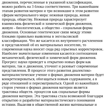
движения, перечисленные в указанной классификации,
можно разбить на 3 блока соответственно. Три важнейшим
этапам развития материи и три возникшие в этом развитии
сферам материального мира: неживая природа, живая
природа, обществу. Неживая природа характеризует
взаимосвязь физической и химической форм движения,
живую - биологическая, а общество - социальная форма
движения. Основные генетические связи между этими
блоками правильно выявлены в энгельсовской
классификации. Что же касается их внутреннего расчленения
и представлений об их материальных носителях, то
современная наука вносит сюда ряд серьезных корректировок.
Наиболее значительные изменения касаются соотношения
механической, физической и химической форм движения.
Прогресс науки приведет к открытию новых форм как
материи, так и движения, уточнит и разовьет современные
представления. В процессе этого развития диалектико-
материалистическое учение о формах движения материи будет
конкретизироваться, обогащаться новым содержанием, а в
ряде отношений и пересматриваться. Одной из важнейших
сторон учения о формах движения материи является
трактовка обществ. процессов как социальные формы
движения материи. Эта трактовка стала возможной благодаря
открытию и разработке материалистического понимания
истории. Выделяя в общественной жизни материальные и