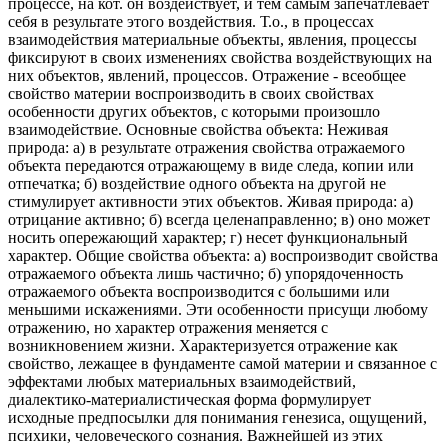
процессе, на кот. он воздействует, и тем самым запечатлевает
себя в результате этого воздействия. Т.о., в процессах
взаимодействия материальные объекты, явления, процессы
фиксируют в своих изменениях свойства воздействующих на
них объектов, явлений, процессов. Отражение - всеобщее
свойство материи воспроизводить в своих свойствах
особенности других объектов, с которыми произошло
взаимодействие. Основные свойства объекта: Неживая
природа: а) в результате отражения свойства отражаемого
объекта передаются отражающему в виде следа, копии или
отпечатка; б) воздействие одного объекта на другой не
стимулирует активности этих объектов. Живая природа: а)
отрицание активно; б) всегда целенаправленно; в) оно может
носить опережающий характер; г) несет функциональный
характер. Общие свойства объекта: а) воспроизводит свойства
отражаемого объекта лишь частично; б) упорядоченность
отражаемого объекта воспроизводится с большими или
меньшими искажениями. Эти особенности присущи любому
отражению, но характер отражения меняется с
возникновением жизни. Характеризуется отражение как
свойство, лежащее в фундаменте самой материи и связанное с
эффектами любых материальных взаимодействий,
диалектико-материалистическая форма формулирует
исходные предпосылки для понимания генезиса, ощущений,
психики, человеческого сознания. Важнейшей из этих