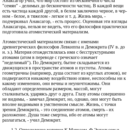
Анаксагор учил, что мир состоит из бесконечного числа
"семян" - делимых до бесконечности частиц. В каждой вещи
есть части­ца каждой другой, в белом заключено черное, в чер­
ном - белое, в тяжелом - легкое и т. д. Жизнь ми­ра, -
подчеркивал Анаксагор, - есть процесс. Оце­нивая эти взгляды
Анаксагора, нельзя не видеть, что его философия практически
подготовила атомисти­ческий материализм.
Атомистический материализм связан с именами
древнегреческих философов Левкиппа и Демокрита (IV в. до
н. э.). Материя отождествлялась ими с бес­структурными
атомами (атом в переводе с греческо­го означает
"неделимый"). По Демокриту, бытие складывается из
движущихся в пространстве атомов и пустоты. Атомы
геометричны (например, душа со­стоит из круглых атомов), не
подвергаются никакому воздействию извне, неспособны ни к
какому измене­нию, они вечны и неуничтожимы. Они
обладают определенным размером, массой, могут
сталкиваться, ударяясь друг о друга. Глазу атомы совершенно
не видимы, - замечал Демокрит, но, однако, они могут быть
вполне видимыми в умственном смысле. Жизнь, с точки
зрения Демокрита, - это соедине­ние атомов, смерть - их
разложение. Душа тоже смертна, ибо ее атомы могут
разлагаться, - учил Демокрит.
1.2. Определение материи К.Марксом, Ф.Энгельсом и