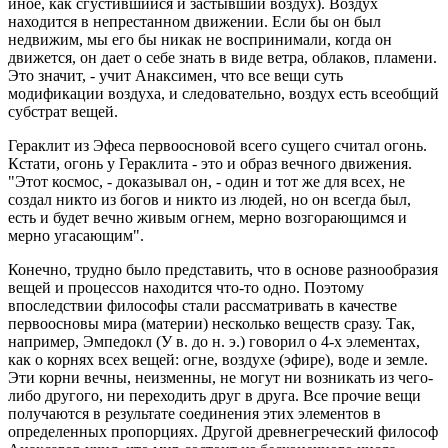
иное, как сгустившийся и застывший воздух). Воздух
находится в непрестанном дви­жении. Если бы он был
недвижим, мы его бы никак не воспринимали, когда он
движется, он дает о себе знать в виде ветра, облаков, пламени.
Это значит, - учит Анаксимен, что все вещи суть
модификации воздуха, и следовательно, воздух есть всеобщий
суб­страт вещей.
Гераклит из Эфеса первоосновой всего сущего считал огонь.
Кстати, огонь у Гераклита - это и образ вечного движения.
"Этот космос, - доказывал он, - один и тот же для всех, не
создал никто из богов и никто из людей, но он всегда был,
есть и бу­дет вечно живым огнем, мерно возгорающимся и
мерно угасающим".
Конечно, трудно было представить, что в основе разнообразия
вещей и процессов находится что-то одно. Поэтому
впоследствии философы стали рас­сматривать в качестве
первоосновы мира (материи) несколько веществ сразу. Так,
например, Эмпедокл (У в. до н. э.) говорил о 4-х элементах,
как о корнях всех вещей: огне, воздухе (эфире), воде и земле.
Эти корни вечны, неизменны, не могут ни возникать из чего-
либо другого, ни переходить друг в друга. Все прочие вещи
получаются в результате соединения этих элементов в
определенных пропорциях. Другой древнегреческий философ