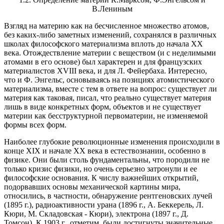
В.Лениным
Взгляд на материю как на бесчисленное множест­во атомов,
без каких-либо заметных изменений, со­хранялся в различных
школах философского мате­риализма вплоть до начала ХХ
века. Отождествление материи с веществом (и с неделимыми
атомами в его основе) был характерен и для французских
материа­листов XVIII века, и для Л. Фейербаха. Интересно,
что и Ф. Энгельс, основываясь на позициях атоми­стического
материализма, вместе с тем в ответе на вопрос: существует ли
материя как таковая, писал, что реально существует материя
лишь в виде конк­ретных форм, объектов и не существует
материи как бесструктурной первоматерии, не изменяемой
фор­мы всех форм.
Наиболее глубокие революционные изменения происходили в
конце XIX и начале XX века в естествознании, особенно в
физике. Они были столь фундаментальны, что породили не
только кризис физики, но очень серьезно затронули и ее
философские основания. К числу важнейших открытий,
подорвавших основы механической картины мира,
относились, в частности, обнаружение рентгеновских лучей
(1895 г.), радиоактивности урана (1896 г., А. Беккерель, Л.
Кюри, М. Складовская - Кюри), электрона (1897 г., Д.
Томсон). К 1903 г., отметим, были достигнуты значительные