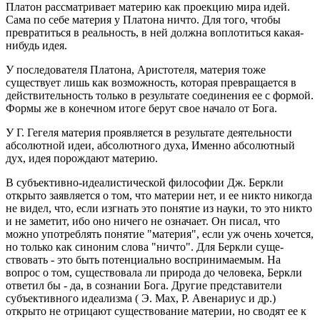
Платон рас­сматривает материю как проекцию мира идей.
Сама по себе материя у Платона ничто. Для того, чтобы
превратиться в реальность, в ней должна воплотить­ся какая-
нибудь идея.
У последователя Платона, Аристотеля, материя тоже
существует лишь как возможность, которая превращается в
действительность только в результа­те соединения ее с формой.
Формы же в конечном итоге берут свое начало от Бога.
У Г. Гегеля материя проявляется в результате дея­тельности
абсолютной идеи, абсолютного духа, Именно абсолютный
дух, идея порождают материю.
В субъективно-идеалистической философии Дж. Беркли
открыто заявляется о том, что материи нет, и ее никто никогда
не видел, что, если изгнать это по­нятие из науки, то это никто
и не заметит, ибо оно ничего не означает. Он писал, что
можно употреб­лять понятие "материя", если уж очень хочется,
но только как синоним слова "ничто". Для Беркли суще­
ствовать - это быть потенциально воспринимаемым. На
вопрос о том, существовала ли природа до чело­века, Беркли
ответил бы - да, в сознании Бога. Дру­гие представители
субъективного идеализма ( Э. Мах, Р. Авенариус и др.)
открыто не отрицают существо­вание материи, но сводят ее к