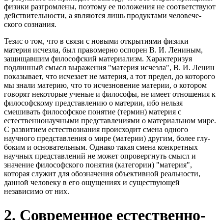
физики разгромлены, поэтому ее положения не соответствуют
действи­тельности, а являются лишь продуктами человече­
ского сознания.
Тезис о том, что в связи с новыми открытиями физики
материя исчезла, был правомерно оспорен В. И. Лениным,
защищавшим философский материа­лизм. Характеризуя
подлинный смысл выражения "материя исчезла", В. И. Ленин
показывает, что исчезает не материя, а тот предел, до которого
мы знали материю, что то исчезновение материи, о ко­тором
говорят некоторые ученые и философы, не имеет отношения к
философскому представлению о материи, ибо нельзя
смешивать философское поня­тие (термин) материя с
естественнонаучными представлениями о материальном мире.
С развитием естествознания происходит смена одного
научного представления о мире (материи) другим, более глу­
боким и основательным. Однако такая смена конкретных
научных представлений не может опроверг­нуть смысл и
значение философского понятия (кате­гории) "материя",
которая служит для обозначения объективной реальности,
данной человеку в его ощу­щениях и существующей
независимо от них.
2. Современное естественно-