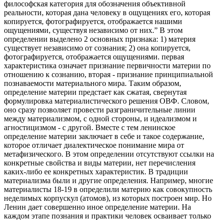
философская категория для обозначения объективной
реальности, которая дана человеку в ощущениях его, которая
копируется, фотографируется, отображается нашими
ощущениями, существуя независимо от них.” В этом
определении выделено 2 основных признака: 1) материя
существует независимо от сознания; 2) она копируется,
фотографируется, отображается ощущениями. первая
характеристика означает признание первичности материи по
отношению к сознанию, вторая - признание принципиальной
познаваемости материального мира. Таким образом,
определение материи предстает как сжатая, свернутая
формулировка материалистического решения ОВФ. Словом,
оно сразу позволяет провести разграничительные линии
между материализмом, с одной стороны, и идеализмом и
агностицизмом - с другой. Вместе с тем ленинское
определение материи заключает в себе и такое содержание,
которое отличает диалектическое понимание мира от
метафизического. В этом определении отсутствуют ссылки на
конкретные свойства и виды материи, нет перечисления
каких-либо ее конкретных характеристик. В традиции
материализма были и другие определения. Например, многие
материалисты 18-19 в определили материю как совокупность
неделимых корпускул (атомов), из которых построен мир. Но
Ленин дает совершенно иное определение материи. На
каждом этапе познания и практики человек осваивает только