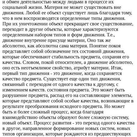
и обмен деятельностью между людьми в процессе их
социальной жизни. Материя не может существовать вне
движения. Любой ее объект существует лишь благодаря тому,
что в нем воспроизводятся определенные типы движения.
При их уничтожении объект прекращает свое существование,
переходит в другие объекты, которые характеризуются
определенным набором типов и форм движения. Т.е.,
движение внутренне присуще материи, Оно так же
абсолютно, как абсолютна сама материя. Понятие покоя
представляет собой обозначение тех состояний движения,
которые обеспечивают стабильность предмета, сохраняя его
качества. Словом, покой относителен, а движение абсолютно,
оно есть неотъемлимое свойство, атрибут материи. Итак,
первый тип движения - это движение, когда сохраняется
качество предмета. Существует еще один тип движения,
связанный с переходом от одного качества к другому, с
изменением качеств. состояния предмета. Это может быть
разрушение предмета, распад его на составляющие элементы,
которые представляют собой особые качества, возникающие в
результате преобразования исходного предмета. Но может
быть и более сложный процесс, когда благодаря
взаимодействию объекты образуют более сложную систему,
новый объект. Процесс развития - это переход одного качества
в другое, направленное формирование новых систем, новых
типов организации, которые рождаются из предшествующих