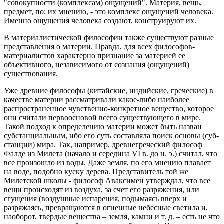
"совокупности (комплексам) ощущений". Материя, вещь,
предмет, по; их мнению, - это комплекс ощущений человека.
Именно ощущения человека создают, конструируют их.
В материалистической философии также существуют разные
представления о материи. Правда, для всех философов-
материалистов характерно признание за материей ее
объективного, независимого от сознания (ощущений)
существования.
Уже древние философы (китайские, индийские, греческие) в
качестве материи рассматривали какое-либо наиболее
распространенное чувственно-конк­ретное вещество, которое
они считали первоосновой всего существующего в мире.
Такой подход к опре­делению материи может быть назван
субстанциальным, ибо его суть составляла поиск основы (суб­
станции) мира. Так, например, древнегреческий фи­лософ
Фалде из Милета (начало и середина VI в. до н. э.) считал, что
все произошло из воды. Даже зем­ля, по его мнению плавает
на воде, подобно куску дерева. Представитель той же
Милетской школы - философ Аваксимен утверждал, что все
вещи происхо­дят из воздуха, за счет его разряжения, или
сгуще­ния (воздушные испарения, подымаясь вверх и
разряжаясь, превращаются в огненные небесные свети­ла и,
наоборот, твердые вещества – земля, камни и т. д. – есть не что