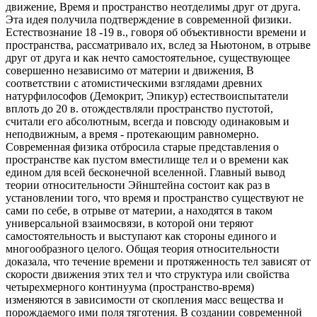
движение, Время и пространство неотделимы друг от друга.
Эта идея получила подтверждение в современной физики.
Естествознание 18 -19 в., говоря об объективности времени и
пространства, рассматривало их, вслед за Ньютоном, в отрыве
друг от друга и как нечто самостоятельное, существующее
совершенно независимо от материи и движения, В
соответствии с атомистическими взглядами древних
натурфилософов (Демокрит, Эпикур) естествоиспытатели
вплоть до 20 в. отождествляли пространство пустотой,
считали его абсолютным, всегда и повсюду одинаковым и
неподвижным, а время - протекающим равномерно.
Современная физика отбросила старые представления о
пространстве как пустом вместилище тел и о времени как
едином для всей бесконечной вселенной. Главный вывод
теории относительности Эйнштейна состоит как раз в
установлении того, что время и пространство существуют не
сами по себе, в отрыве от материи, а находятся в таком
универсальной взаимосвязи, в которой они теряют
самостоятельность и выступают как стороны единого и
многообразного целого. Общая теория относительности
доказала, что течение времени и протяженность тел зависят от
скорости движения этих тел и что структура или свойства
четырехмерного континуума (пространство-время)
изменяются в зависимости от скопления масс вещества и
порождаемого ими поля тяготения. В создании современной