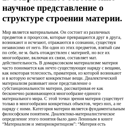
научное представление о
структуре строении материи.
Мир является материальным. Он состоит из различных
предметов и процессов, которые превращаются друг в друга,
возникают и исчезают, отражаются в сознании, существуя
независимо от него. Ни один из этих предметов, взятый сам
по себе, не м. быть отождествлен с материей, но все их
многообразие, включая их связи, составляет мат.
действительность. В домарксовском материализме материя
часто понимается как нечто существующее наряду с вещами,
как некоторая телесность, праматерия, из которой возникают
и в которую исчезают конкректные вещи. Диалектический
материализм развивает иное представление о
субстанциональности материи, рассматривая ее как
бесконечно развивающееся многообразие единого
материального мира. С этой точки зрения материя существует
только в многообразии конкретных объектов, через них, а не
наряду с ними. Категория материи является фундаментальным
философским понятием. Диалектико-материалистическое
определение этого понятия было дано Лениным в книге
“Материализм и эмпириокритицизм”: “Материя есть