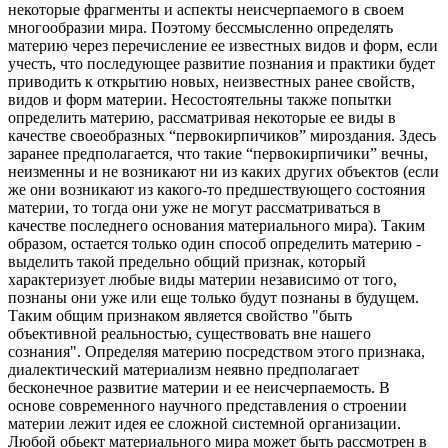
некоторые фрагменты и аспекты неисчерпаемого в своем
многообразии мира. Поэтому бессмысленно определять
материю через перечисление ее известных видов и форм, если
учесть, что последующее развитие познания и практики будет
приводить к открытию новых, неизвестных ранее свойств,
видов и форм материи. Несостоятельны также попытки
определить материю, рассматривая некоторые ее виды в
качестве своеобразных “первокирпичиков” мироздания. Здесь
заранее предполагается, что такие “первокирпичики” вечны,
неизменны и не возникают ни из каких других объектов (если
же они возникают из какого-то предшествующего состояния
материи, то тогда они уже не могут рассматриваться в
качестве последнего основания материального мира). Таким
образом, остается только один способ определить материю -
выделить такой предельно общий признак, который
характеризует любые виды материи независимо от того,
познаны они уже или еще только будут познаны в будущем.
Таким общим признаком является свойство "быть
объективной реальностью, существовать вне нашего
сознания". Определяя материю посредством этого признака,
диалектический материализм неявно предполагает
бесконечное развитие материи и ее неисчерпаемость. В
основе современного научного представления о строении
материи лежит идея ее сложной системной организации.
Любой обьект материального мира может быть рассмотрен в