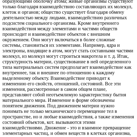
образующими оболочку атома; живые организмы существуют
только благодаря взаимодействию составляющих их молекул,
клеток и органов; общество существует благодаря обмену
деятельностью между людьми, взаимодействию различных
подсистем социального организма. Кроме внутреннего
взаимодействия между элементами и частями обществ
происходит и взаимодействие объектов с внешним
окружением. Они могут включаться в более сложные
системы, становиться их элементами. Например, ядра и
электроны, входящие в атом, могут стать составными частями
молекул, из молекул могут строиться макротела и т. д. Итак,
структурность материи, существование в ней определенного
типа материальных систем предполагает взаимодействие как
внутреннее, так и внешнее по отношению к каждому
выделенному объекту. Взаимодействие приводит к
изменению его свойств, отношений, состояний. Все эти
изменения, рассмотренные в самом общем плане,
представляют собой неотъемлимую характеристику бытия
материального мира. Изменение в форме обозначены
понятием движения. Под движением материи нужно
понимать не только механического перемещение тел в
пространстве, но и любые взаимодействия, а также изменения
состояний объектов, кот. вызываются этими
взаимодействиями. Движение - это и взаимное превращение
элементарных частиц, и обмен веществ в клетках организма,