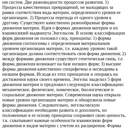
им систем. Две разновидности процессов развития. 1)
Процессы качественных превращений, не выходящих за
рамки соответствия вида материи, определенного уровня ее
организации. 2) Процессы перехода от одного уровня к
другому. Существуют качественно разнообразные формы
движения материи. Идея о формах движения материи и их
взаимосвязей выдвинута Энгельсом. В основу классификации
форм движения он положил след. принципы: 1) формы
движения соотносимы с определенным материальным
уровнем организации материи, т.е. каждому уровню такой
организации должна соответствовать своя форма движения; 2)
между формами движения существует генетическая связь, т.е.
форма движения возникает на базе низших форм; 3) высшие
формы движения качественно специфичны и несводимы к
низшим формам. Исходя из этих принципов и опираясь на
достижения науки своего времени, Энгельс выделил 5 форм
движения материи и предложил следующую классификацию:
механическое, физическое, химическое, биологическое и
социальное движение материи. Современная наука открыла
новые уровни организации материи и обнаружила новые
формы движения. Следовательно, энгельсовскую
классификацию необходимо развить и дополнить, но
положенные в ее основу принципы сохраняют свою ценность,
т.к. схватывают важные особенности взаимосвязи форм
движения и видов материи с учетом их расширения. Формы