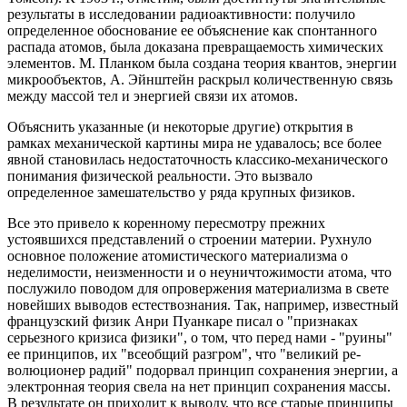
результаты в исследовании радиоактивности: получило
определенное обоснование ее объяснение как спонтанного
распада атомов, была доказана превращаемость химических
элементов. М. Планком была создана теория квантов, энергии
микрообъектов, А. Эйнштейн раскрыл количественную связь
между массой тел и энергией связи их атомов.
Объяснить указанные (и некоторые другие) открытия в
рамках механической картины мира не удавалось; все более
явной становилась недостаточность классико-механического
понимания физической реальности. Это вызвало
определенное замешательство у ряда крупных физиков.
Все это привело к коренному пересмотру преж­них
устоявшихся представлений о строении материи. Рухнуло
основное положение атомистического мате­риализма о
неделимости, неизменности и о неуничтожимости атома, что
послужило поводом для опро­вержения материализма в свете
новейших выводов естествознания. Так, например, известный
француз­ский физик Анри Пуанкаре писал о "признаках
серьезного кризиса физики", о том, что перед нами - "руины"
ее принципов, их "всеобщий разгром", что "великий ре­
волюционер радий" подорвал принцип сохранения энергии, а
электронная теория свела на нет принцип сохранения массы.
В результате он приходит к выводу, что все старые принципы