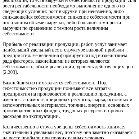
реализации, то есть выручки и себестоимости продукции. Для
роста рентабельности необходимо выполнение одного из
следующих условий: рост выручки при неизменно, либо
снижающейся себестоимости; снижение себестоимости при
постоянном объеме выручки; либо больший темп роста
выручки по сравнению с темпом роста величины
себестоимости.
Прибыль от реализации продукции, работ, услуг занимает
наибольший удельный вес в структуре валовой прибыли
предприятия. Ее величина формируется под воздействием
ряда факторов, важнейшими из которых являются:
себестоимость, объем реализации, уровень действующих цен
[2,203].
Важнейшим из них является себестоимость. Под
себестоимостью продукции понимают все затраты
предприятия на производство и реализацию продукции, а
именно - стоимость природных ресурсов, сырья, основных и
вспомогательных материалов, топлива, энергии, основных
производственных фондов, трудовых ресурсов и прочих
расходов по эксплуатации.
Количественно в структуре цены себестоимость занимает
значительный удельный вес, поэтому она заметно сказывается
на росте прибыли при прочих равных условиях.