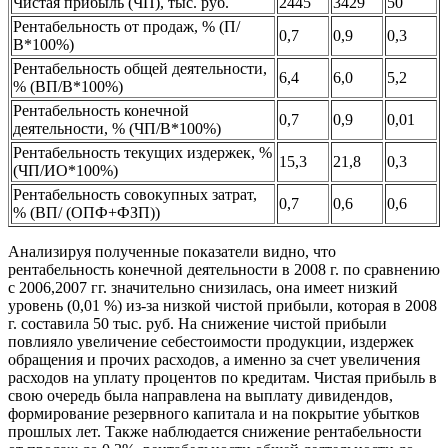
Чистая прибыль (ЧП), тыс. руб.
2445
3429
50
Рентабельность от продаж, % (П/
0,7
0,9
0,3
В*100%)
Рентабельность общей деятельности,
6,4
6,0
5,2
% (ВП/В*100%)
Рентабельность конечной
0,7
0,9
0,01
деятельности, % (ЧП/В*100%)
Рентабельность текущих издержек, %
15,3
21,8
0,3
(ЧП/ИО*100%)
Рентабельность совокупных затрат,
0,7
0,6
0,6
% (ВП/ (ОПФ+ФЗП))
Анализируя полученные показатели видно, что
рентабельность конечной деятельности в 2008 г. по сравнению
с 2006,2007 гг. значительно снизилась, она имеет низкий
уровень (0,01 %) из-за низкой чистой прибыли, которая в 2008
г. составила 50 тыс. руб. На снижение чистой прибыли
повлияло увеличение себестоимости продукции, издержек
обращения и прочих расходов, а именно за счет увеличения
расходов на уплату процентов по кредитам. Чистая прибыль в
свою очередь была направлена на выплату дивидендов,
формирование резервного капитала и на покрытие убытков
прошлых лет. Также наблюдается снижение рентабельности