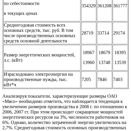
по себестоимости
354329
361208
361777
в текущих ценах
Среднегодовая стоимость всех
основных средств, тыс. руб. В том
28719
33714
29174
числе производственных основных
средств основной деятельности
18967
18679
18395
Размер энергетических мощностей,
л.с. (кВт)
13960
13748
13539
Израсходовано электроэнергии на
производственные нужды, тыс.
7205
7846
7403
кВт*ч
Анализируя показатели, характеризующие размеры ОАО
«Мясо» необходимо отметить, что наблюдается тенденция к
увеличению размеров производства в 2008 г. по отношению к
2006, 2007 гг. При этом происходит сокращение мощностей
энергетических ресурсов на 3%, численности работников на
6%. Однако, количество затраченной энергии увеличилось на
2,7%. Среднегодовая стоимость основных производственных