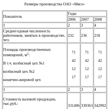
Размеры производства ОАО «Мясо»
Годы
Показатель
2006
2007
2008
1
2
3
4
Среднегодовая численность
работников, занятых в производстве,
232
236
218
чел.
Площадь производственных
71
71
71
2
помещений, м
:
42
42
42
В т.ч. колбасный цех №1
12
12
12
колбасный цех №2
17
17
17
кишечно-жировой цех
1
2
3
4
Стоимость валовой продукции,
тыс.руб.:
331496
339363
342992