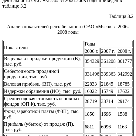
деятельности ОАО «Мясо» за 2006-2008 годы приведен в
таблице 3.2.
Таблица 3.2
Анализ показателей рентабельности ОАО «Мясо» за 2006-
2008 годы
Годы
Показатели
2006 г.
2007 г.
2008 г.
Выручка от продажи продукции (В),
354329
361208
361777
тыс. руб.
Себестоимость проданной
331496
339363
342992
продукции, тыс. руб.
Валовая прибыль (ВП), тыс. руб.
22833
21845
18785
Издержки обращения (ИО), тыс. руб.
16022
15749
17622
Среднегодовая стоимость основных
28719
33714
29174
фондов (ОПФ), тыс. руб.
Фонд заработной платы (ФЗП), тыс.
1850
1696
1588
руб.
Прибыль (убыток) от продаж (П),
6811
6096
1163
тыс. руб.