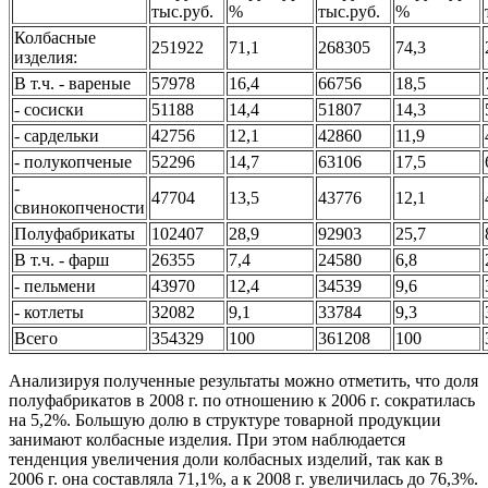
тыс.руб.
%
тыс.руб.
%
Колбасные
251922
71,1
268305
74,3
изделия:
В т.ч. - вареные
57978
16,4
66756
18,5
- сосиски
51188
14,4
51807
14,3
- сардельки
42756
12,1
42860
11,9
- полукопченые
52296
14,7
63106
17,5
-
47704
13,5
43776
12,1
свинокопчености
Полуфабрикаты
102407
28,9
92903
25,7
В т.ч. - фарш
26355
7,4
24580
6,8
- пельмени
43970
12,4
34539
9,6
- котлеты
32082
9,1
33784
9,3
Всего
354329
100
361208
100
Анализируя полученные результаты можно отметить, что доля
полуфабрикатов в 2008 г. по отношению к 2006 г. сократилась
на 5,2%. Большую долю в структуре товарной продукции
занимают колбасные изделия. При этом наблюдается
тенденция увеличения доли колбасных изделий, так как в
2006 г. она составляла 71,1%, а к 2008 г. увеличилась до 76,3%.