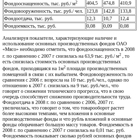
2
404,5
474,8
410,9
Фондооснащенность, тыс. руб./ м
Фондовооруженность, тыс. руб./ чел.
123,8
142,8
133,8
Фондоотдача, тыс. руб.
12,3
10,7
12,4
Фондоемкость, тыс. руб.
0,08
0,09
0,08
Анализируя показатели, характеризующие наличие и
использование основных производственных фондов ОАО
«Мясо» необходимо отметить, что фондооснащенность в 2008
2
г. по сравнению с 2007 г снизилась на 63,9 тыс. руб./ м
, то
есть снизилась стоимость основных производственных
2
фондов, приходящаяся на 1м
площади производственных
помещений в связи с их выбытием. Фондовооруженность по
сравнения с 2006 г. возросла на 10 тыс. руб./чел., однако по
отношению к 2007 г. снизилась на 9 тыс. руб./чел., что
говорит о снижении технического прогресса, что в свою
очередь способствует снижению производительности труда.
Фондоотдача в 2008 г. по сравнению с 2006, 2007 гг.
увеличилась, что говорит о том, что товарооборот растет
более высокими темпами, чем вложения в основные
производственные фонды и что рубль вложений в основные
фонды оборачивает большую массу товаров. Фондоемкость в
2008 г. по сравнению с 2007 г снизилась на 0,01 тыс. руб.
Фондоемкость показывает сколько рублей основных фондов