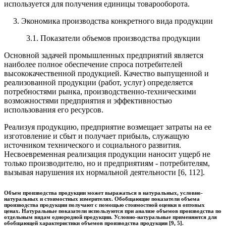
используется для получения единицы товарооборота.
3. Экономика производства конкретного вида продукции
3.1. Показатели объемов производства продукции
Основной задачей промышленных предприятий является
наиболее полное обеспечение спроса потребителей
высококачественной продукцией. Качество выпущенной и
реализованной продукции (работ, услуг) определяется
потребностями рынка, производственно-техническими
возможностями предприятия и эффективностью
использования его ресурсов.
Реализуя продукцию, предприятие возмещает затраты на ее
из­готовление и сбыт и получает прибыль, служащую
источником тех­нического и социального развития.
Несвоевременная реализация продукции наносит ущерб не
только производителю, но и предпри­ятиям - потребителям,
вызывая нарушения их нормальной деятельности [6, 112].
Объем производства продукции может выражаться в натураль­ных, условно-
натуральных и стоимостных измерителях. Обобщаю­щие показатели объема
производства продукции получают с помо­щью стоимостной оценки в оптовых
ценах. Натуральные показатели используются при анализе объемов производства по
отдельным видам однородной продукции. Условно-натуральные применяются для
обобщающей характеристики объемов производ­ства продукции [9, 5].