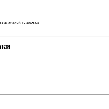
светительной установки
вки