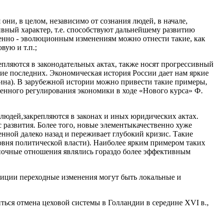
ни, в целом, независимо от сознания людей, в начале,
ивный характер, т.е. способствуют дальнейшему развитию
твенно - эволюционным изменениям можно отнести такие, как
вую и т.п.;
епляются в законодательных актах, также носят прогрессивный
ие последних. Экономическая история России дает нам яркие
ина). В зарубежной истории можно привести такие примеры,
енного регулирования экономики в ходе «Нового курса» Ф.
людей,закрепляются в законах и иных юридических актах.
 развития. Более того, новые элементыкачественно хуже
нной далеко назад и переживает глубокий кризис. Такие
овня политической власти). Наиболее ярким примером таких
ыночные отношения являлись гораздо более эффективным
озиции переходные изменения могут быть локальные и
ться отмена цеховой системы в Голландии в середине XVI в.,