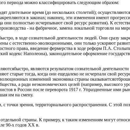
дного периода можно классифицировать следующим образом:
т длительное время (до нескольких столетий); осуществляются о
закрепляются в законах; наконец, эти изменения имеют прогресс
гда они полностью исчерпывают свой ресурс развития). К естес
оизводства - на фабричное, замена локальной торговли на миро
стро, в ходе сознательной деятельности людей. Они сразу закр
ены с естественно-эволюционными, они только ускоряют развит
стного права, введение фермерства в ходе реформ П.А. Столып
кий кодекс Наполеона), законодательное оформление государств
ютсябыстро, являются результатом сознательной деятельности 
ют старые тогда, когда они ещедалеко не исчерпали свой ресурс
революционных изменений экономика страны оказываетсяотброше
бщества, а ради неэкономических целей (например, высокого ур
нистов в России после переворота 1917 г. Упраздненные ими р
шая им на смену.
 с точки зрения, территориального распространения. С этой п
отдельной страны. К примеру, к таким изменениям могут относи
ле 90-х годов XX в.