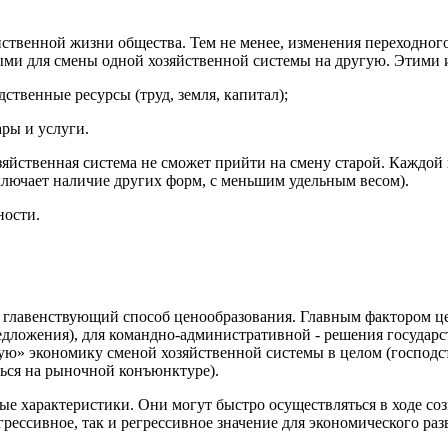
ственной жизни общества. Тем не менее, изменения переходног
ыми для смены одной хозяйственной системы на другую. Этими 
твенные ресурсы (труд, земля, капитал);
ры и услуги.
озяйственная система не сможет прийти на смену старой. Каждой
ключает наличие других форм, с меньшим удельным весом).
ности.
й главенствующий способ ценообразования. Главным фактором ц
дложения), для командно-административной - решения государс
» экономику сменой хозяйственной системы в целом (господст
ься на рыночной конъюнктуре).
 характеристики. Они могут быстро осуществляться в ходе созн
грессивное, так и регрессивное значение для экономического ра