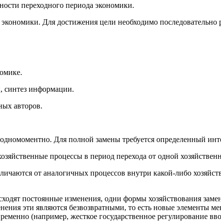
енности переходного периода экономики.
 экономики. Для достижения цели необходимо последовательно 
номике.
, синтез информации.
ных авторов.
 одномоментно. Для полной замены требуется определенный инт
хозяйственные процессы в период перехода от одной хозяйствен
личаются от аналогичных процессов внутри какой-либо хозяйст
оисходят постоянные изменения, одни формы хозяйствования зам
нения эти являются безвозвратными, то есть новые элементы ме
временно (например, жесткое государственное регулирование ввод