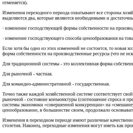
отменяется).
Изменения переходного периода охватывают все стороны хозяй
выделяются два, которые являются необходимыми и достаточн
· изменение господствующей формы собственности на производс
· изменение господствующего способа ценообразования на това
Если хотя бы одно из этих изменений не состоится, то новая х
форма собственности на производственные ресурсы (что не ис
Для традиционной системы - это коллективная форма собствен
Для рыночной - частная.
Для командно-административной - государственная.
Точно также каждой хозяйственной системе соответствует сво
рыночной - состояние конъюнктуры (соотношение спроса и пре
системы экономики «совершенной конкуренции» на «смешанную
ценообразование, в большинстве своем, продолжало основыват
Изменения в переходном периоде имеют различные качественные
столетия. Наконец, переходные изменения могут иметь как про