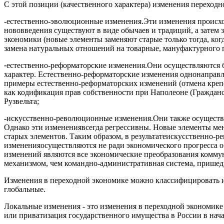
С этой позиции (качественного характера) изменения перехо
-естественно-эволюционные изменения.Эти изменения происходя
нововведения существуют в виде обычаев и традиций, а затем 
экономики (новые элементы заменяют старые только тогда, ко
замена натуральных отношений на товарные, мануфактурного пр
-
естественно-реформаторские изменения.Они осуществляются бы
характер. Естественно-реформаторские изменения однонаправл
примеры естественно-реформаторских изменений (отмена крепо
как кодификация прав собственности при Наполеоне (Гражданс
Рузвельта;
-
искусственно-революционные изменения.Они также осуществля
Однако эти изменениявсегда регрессивны. Новые элементы меня
старых элементов. Таким образом, в результатеискусственно-
измененияосуществляются не ради экономического прогресса о
изменений являются все экономические преобразования комму
механизмом, чем командно-административная система, пришед
Изменения в переходной экономике можно классифицировать и,
глобальные.
Локальные изменения - это изменения в переходной экономике 
или приватизация государственного имущества в России в нача