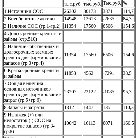
Тыс.руб.
%
тыс.руб.
тыс.руб.
1.Источники СОС
26302
30173
3871
114,7
2.Внеоборотные активы
14948
12613
-2635
84,3
3.Наличие СОС (гр.1-гр.2)
11354
17560
6506
154,6
4.Долгосрочные кредиты и
-
-
-
-
займы (стр.510)
5.Наличие собственных и
долгосрочных заемных
11354
17560
6506
154,6
средств для формирования
запасов (гр.3+гр.4)
6.Краткосрочные кредиты
11853
4562
-7291
38,5
и займы
7.Общая величина
основных источников
23207
22122
-1085
95,3
средств для формирование
затрат (гр.5+гр.6)
8.Запасы и затраты
1312
1447
135
110,3
9.Излижек (+) или
недостаток (-) СОС на
10042
16113
6071
160,5
покрытие запасов (гр.3-
гр.8)