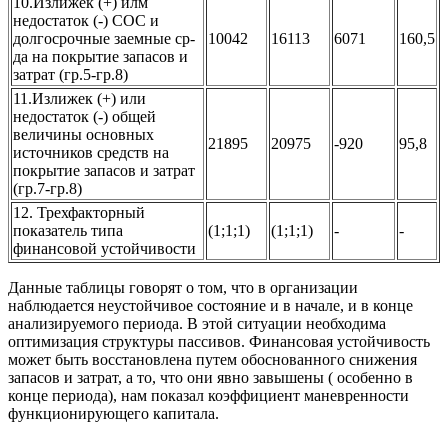
10.Излижек (+) илм
недостаток (-) СОС и
долгосрочные заемные ср-
10042
16113
6071
160,5
да на покрытие запасов и
затрат (гр.5-гр.8)
11.Излижек (+) или
недостаток (-) общей
величины основных
21895
20975
-920
95,8
источников средств на
покрытие запасов и затрат
(гр.7-гр.8)
12. Трехфакторный
показатель типа
(1;1;1)
(1;1;1)
-
-
финансовой устойчивости
Данные таблицы говорят о том, что в организации
наблюдается неустойчивое состояние и в начале, и в конце
анализируемого периода. В этой ситуации необходима
оптимизация структуры пассивов. Финансовая устойчивость
может быть восстановлена путем обоснованного снижения
запасов и затрат, а то, что они явно завышены ( особенно в
конце периода), нам показал коэффициент маневренности
функционирующего капитала.