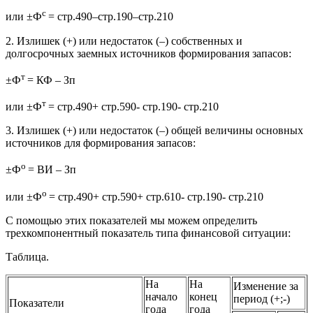
с
или ±Ф
= стр.490–стр.190–стр.210
2. Излишек (+) или недостаток (–) собственных и
долгосрочных заемных источников формирования запасов:
т
±Ф
= КФ – Зп
т
или ±Ф
= стр.490+ стр.590- стр.190- стр.210
3. Излишек (+) или недостаток (–) общей величины основных
источников для формирования запасов:
о
±Ф
= ВИ – Зп
о
или ±Ф
= стр.490+ стр.590+ стр.610- стр.190- стр.210
С помощью этих показателей мы можем определить
трехкомпонентный показатель типа финансовой ситуации:
Таблица.
На
На
Изменение за
начало
конец
период (+;-)
Показатели
года
года