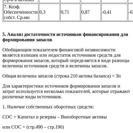
7. Коэф.
Обеспеченности
0,3
0,71
0,87
-0,41
-0
собст. Ср-ми
5. Анализ достаточности источников финансирования для
формирования запасов
Обобщающим показателем финансовой независимости
является излишек или недостаток источников средств для
формирования запасов, который определяется в виде разницы
величины источников средств и величины запасов.
Общая величина запасов (строка 210 актива баланса) = Зп
Для характеристики источников формирования запасов и
затрат используется несколько показателей, которые отражают
различные виды источников.
1. Наличие собственных оборотных средств:
СОС = Капитал и резервы – Внеоборотные активы
или СОС = (стр.490 – стр.190)