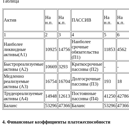
Таблица
На
На
На
На
Актив
ПАССИВ
н.п.
к.п.
н.п.
к.п.
1
2
3
4
5
6
Наиболее
Наиболее
срочные
ликвидные
10925
14756
11853
4562
обязательства
активы(А1)
(П1)
Быстрореализуемые
Краткосрочные
10669
3293
-
-
активы (А2)
пассивы (П2)
Медленно
Долгосрочные
реализуемые
16754
16704
193
18
пассивы (П3)
активы (А3)
Трудеореализуемые
Постоянные
14948
12613
41250
42786
активы (А4)
пассивы (П4)
Баланс
53296
47366
Баланс
53296
47366
4. Финансовые коэффициенты платежеспособности