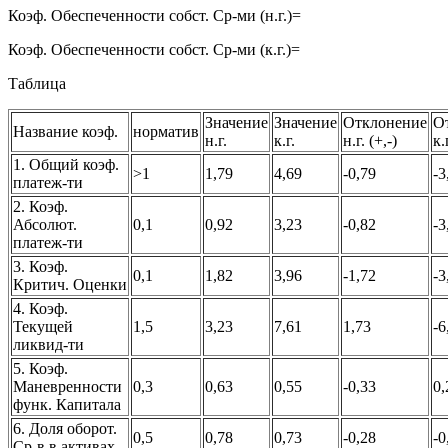
Коэф. Обеспеченности собст. Ср-ми (н.г.)=
Коэф. Обеспеченности собст. Ср-ми (к.г.)=
Таблица
Значение
Значение
Отклонение
О
Название коэф.
норматив
н.г.
к.г.
н.г. (+,-)
к.
1. Общий коэф.
>1
1,79
4,69
-0,79
-3
платеж-ти
2. Коэф.
Абсолют.
0,1
0,92
3,23
-0,82
-3
платеж-ти
3. Коэф.
0,1
1,82
3,96
-1,72
-3
Критич. Оценки
4. Коэф.
Текущей
1,5
3,23
7,61
1,73
-6
ликвид-ти
5. Коэф.
Маневренности
0,3
0,63
0,55
-0,33
0,
функ. Капитала
6. Доля оборот.
0,5
0,78
0,73
-0,28
-0
Ср-в в активах