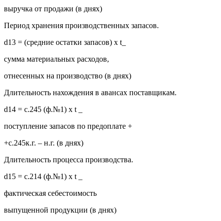
выручка от продажи (в днях)
Период хранения производственных запасов.
d13 = (средние остатки запасов) х t_
сумма материальных расходов,
отнесенных на производство (в днях)
Длительность нахождения в авансах поставщикам.
d14 = с.245 (ф.№1) х t _
поступление запасов по предоплате +
+с.245к.г. – н.г. (в днях)
Длительность процесса производства.
d15 = с.214 (ф.№1) х t _
фактическая себестоимость
выпущенной продукции (в днях)