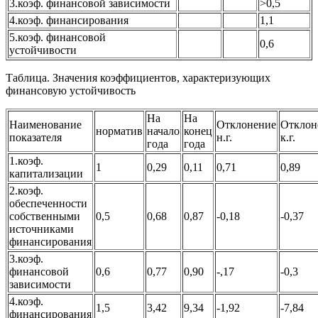
3.коэф. финансовой зависимости
>0,5
4.коэф. финансирования
1,1
5.коэф. финансовой
0,6
устойчивости
Таблица. Значения коэффициентов, характеризующих
финансовую устойчивость
На
На
Наименование
Отклонение
Отклон
норматив
начало
конец
показателя
н.г.
к.г.
года
года
1.коэф.
1
0,29
0,11
0,71
0,89
капитализации
2.коэф.
обеспеченности
собственными
0,5
0,68
0,87
-0,18
-0,37
источниками
финансирования
3.коэф.
финансовой
0,6
0,77
0,90
-,17
-0,3
зависимости
4.коэф.
1,5
3,42
9,34
-1,92
-7,84
финансирования