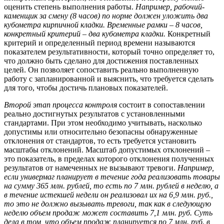
оценить степень выполнения работы.
Например, рабочий-
каменщик за смену (8 часов) по норме должен уложить два
кубометра кирпичной кладки. Временные рамки – 8 часов,
конкретный критерий – два кубометра кладки.
Конкретный
критерий и определенный период времени называются
показателем результативности, который точно определяет то,
что должно быть сделано для достижения поставленных
целей. Он позволяет сопоставить реально выполненную
работу с запланированной и выяснить, что требуется сделать
для того, чтобы достичь плановых показателей.
Второй этап процесса контроля
состоит в сопоставлении
реально достигнутых результатов с установленными
стандартами. При этом необходимо учитывать, насколько
допустимы или относительно безопасны обнаруженные
отклонения от стандартов, то есть требуется установить
масштабы отклонений. Масштаб допустимых отклонений –
это показатель, в пределах которого отклонения полученных
результатов от намеченных не вызывают тревоги.
Например,
если универмаг планирует в течение года реализовать товары
на сумму 365 млн. рублей, то есть по 7 млн. рублей в неделю, а
в течение истекшей недели он реализовал их на 6,9 млн. руб.,
то это не должно вызывать тревоги, так как в следующую
неделю объем продаж может составить 7,1 млн. руб. Суть
дела в том, что объем продаж планируется по 7 млн. руб. в