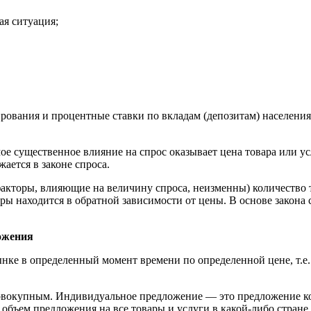
ая ситуация;
вания и процентные ставки по вкладам (депозитам) населения; 
мое существенное влияние на спрос оказывает цена товара или у
жается в законе спроса.
факторы, влияющие на величину спроса, неизменны) количество 
вары находится в обратной зависимости от цены. В основе зако
ожения
нке в определенный момент времени по определенной цене, т.е.
совокупным. Индивидуальное предложение — это предложение к
объем предложения на все товары и услуги в какой-либо стране.