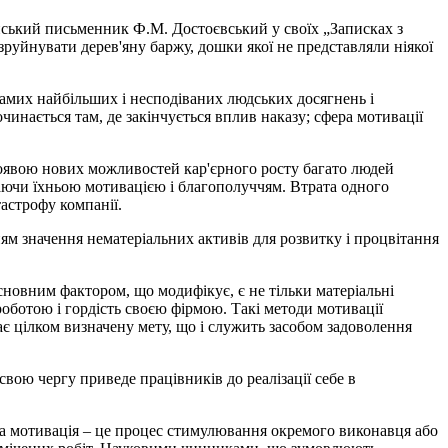
ійський письменник Ф.М. Достоєвський у своїх „Записках з
зруйнувати дерев'яну баржу, дошки якої не представляли ніякої
амих найбільших і несподіваних людських досягнень і
чинається там, де закінчується вплив наказу; сфера мотивації
і появою нових можливостей кар'єрного росту багато людей
жаючи їхньою мотивацією і благополуччям. Втрата одного
астрофу компанії.
ням значення нематеріальних активів для розвитку і процвітання
сновним фактором, що модифікує, є не тільки матеріальні
роботою і гордість своєю фірмою. Такі методи мотивації
ає цілком визначену мету, що і служить засобом задоволення
вою чергу приведе працівників до реалізації себе в
а мотивація – це процес стимулювання окремого виконавця або