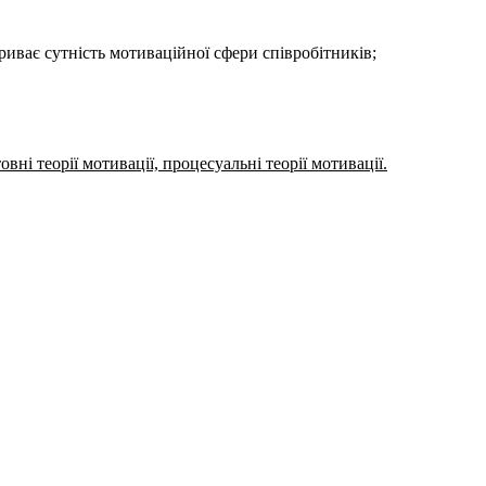
риває сутність мотиваційної сфери співробітників;
вні теорії мотивації, процесуальні теорії мотивації.