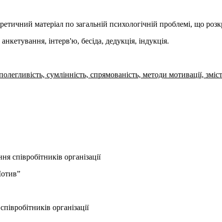
ретичний матеріал по загальній психологічній проблемі, що розк
нкетування, інтерв'ю, бесіда, дедукція, індукція.
легливість, сумлінність, спрямованість, методи мотивації, змісто
ня співробітників організації
Мотив”
співробітників організації