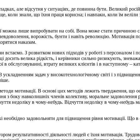
адках, але відсутня у ситуаціях, де повинна бути. Великий рос
е, коли знали, що їхня праця корисна; і навпаки, коли їм веліли 
 її можна лише випробувати на собі. Вона може стати причиною с
невдоволення, ворожість, бунти і навіть революцію. Мотивація по
орятися наказам.
і чи встаємо. З розвитком нових підходів у роботі з персоналом 
ці досить велика рідкість, і керівники сильно ризикують, знева
 в обслуговуванні, втрату великих клієнтів і в наступному – кат
 З ускладненням задач у високотехнологічному світі і з підвищен
ніше.
методи мотивації. В основі цих методів лежить твердження, що о
нання з боку навколишніх членів колективу, моральне задоволення 
уття недоліку в чому-небудь. Відчуття недоліку в чому-небудь м
 необхідно задовольняти для підвищення рівня мотивації. Що в с
ом результативності діяльності людей є їхня мотивація. Трудов