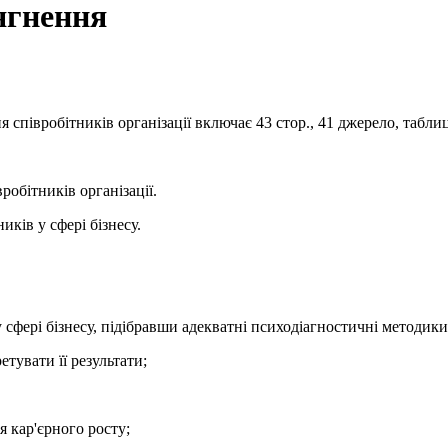
ягнення
співробітників організації включає 43 стор., 41 джерело, таблиц
робітників організації.
ків у сфері бізнесу.
 сфері бізнесу, підібравши адекватні психодіагностичні методики
етувати її результати;
я кар'єрного росту;