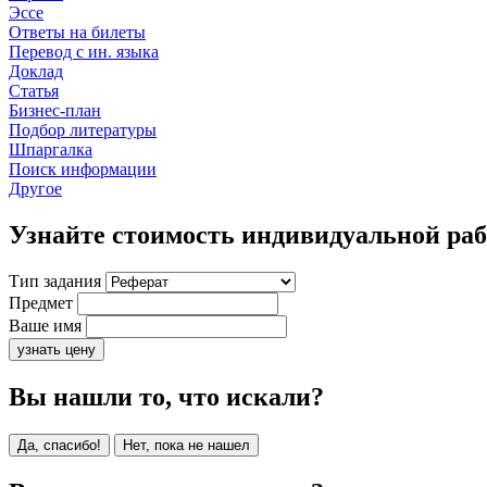
Эссе
Ответы на билеты
Перевод с ин. языка
Доклад
Статья
Бизнес-план
Подбор литературы
Шпаргалка
Поиск информации
Другое
Узнайте стоимость индивидуальной ра
Тип задания
Предмет
Ваше имя
узнать цену
Вы нашли то, что искали?
Да, спасибо!
Нет, пока не нашел