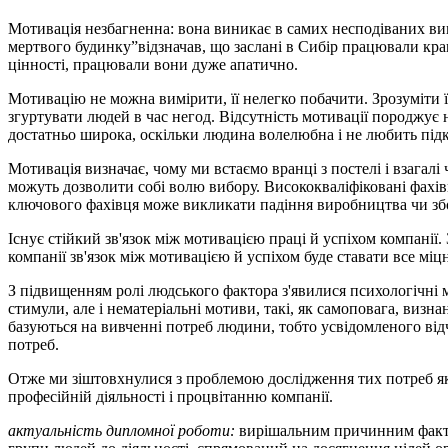
Мотивація незбагненна: вона виникає в самих несподіваних вип
мертвого будинку”відзначав, що заслані в Сибір працювали кращ
цінності, працювали вони дуже апатично.
Мотивацію не можна вимірити, її нелегко побачити. Зрозуміти
згуртувати людей в час негод. Відсутність мотивації породжує 
достатньо широка, оскільки людина волелюбна і не любить підк
Мотивація визначає, чому ми встаємо вранці з постелі і взагал
можуть дозволити собі волю вибору. Висококваліфіковані фахів
ключового фахівця може викликати падіння виробництва чи збої
Існує стійкий зв'язок між мотивацією праці й успіхом компанії.
компанії зв'язок між мотивацією й успіхом буде ставати все міц
З підвищенням ролі людського фактора з'явилися психологічні 
стимули, але і нематеріальні мотиви, такі, як самоповага, виз
базуються на вивченні потреб людини, тобто усвідомленого відч
потреб.
Отже ми зіштовхнулися з проблемою дослідження тих потреб які
професійній діяльності і процвітанню компанії.
а
ктуальність дипломної роботи:
вирішальним причинним фактор