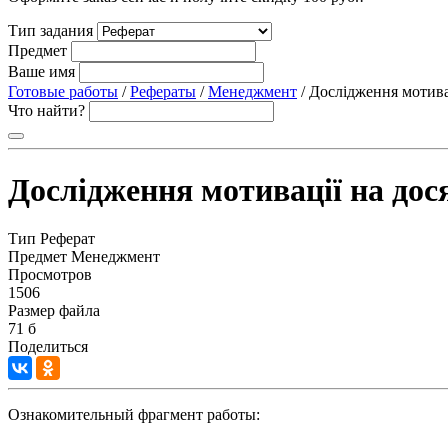
Тип задания
Предмет
Ваше имя
Готовые работы
/
Рефераты
/
Менеджмент
/ Дослідження мотива
Что найти?
Дослідження мотивації на дос
Тип
Реферат
Предмет
Менеджмент
Просмотров
1506
Размер файла
71 б
Поделиться
Ознакомительный фрагмент работы: