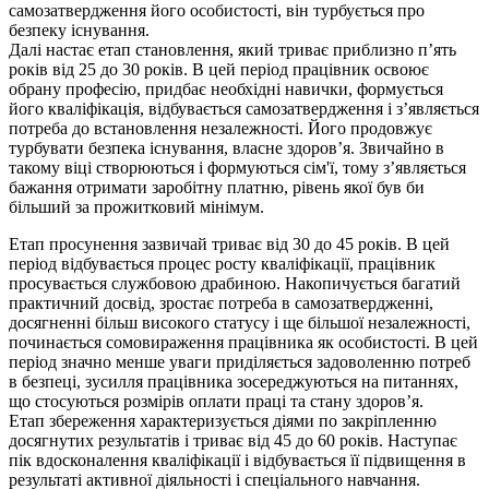
самозатвердження його особистості, він турбується про
безпеку існування.
Далі настає етап становлення, який триває приблизно п’ять
років від 25 до 30 років. В цей період працівник освоює
обрану професію, придбає необхідні навички, формується
його кваліфікація, відбувається самозатвердження і з’являється
потреба до встановлення незалежності. Його продовжує
турбувати безпека існування, власне здоров’я. Звичайно в
такому віці створюються і формуються сім'ї, тому з’являється
бажання отримати заробітну платню, рівень якої був би
більший за прожитковий мінімум.
Етап просунення зазвичай триває від 30 до 45 років. В цей
період відбувається процес росту кваліфікації, працівник
просувається службовою драбиною. Накопичується багатий
практичний досвід, зростає потреба в самозатвердженні,
досягненні більш високого статусу і ще більшої незалежності,
починається сомовираження працівника як особистості. В цей
період значно менше уваги приділяється задоволенню потреб
в безпеці, зусилля працівника зосереджуються на питаннях,
що стосуються розмірів оплати праці та стану здоров’я.
Етап збереження характеризується діями по закріпленню
досягнутих результатів і триває від 45 до 60 років. Наступає
пік вдосконалення кваліфікації і відбувається її підвищення в
результаті активної діяльності і спеціального навчання.