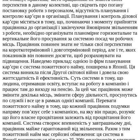
перспектив в даному колективі, що свідчить про погану
постановку роботи з персоналом, відсутність планування і
контролю кар’єри в організації. Планування і контроль ділової
кар’єри містяться в тому, що, починаючи з моменту прийняття
працівника до організації і закінчуючи ймовірним звільненням
з роботи, необхідно організувати планомірне горизонтальне та
вертикальне його просування за системою посад чи робочих
місць. Працівник повинен знати не тільки свої перспективи
на короткотерміновий і довготерміновий період, але і те, яких
показників він повинен досягти, щоб розраховувати на
підвищення. Наведемо приклад: однією із фірм планування
кар’єри є система пожиттєвого найму, поширена в Японії. Ця
система виникла після Другої світової війни і довела свою
життєздатність й ефективність. Суть системи в тому, що
людина, отримавши освіту, вступає на роботу в компанію і
працює там до виходу на пенсію. За цей час працівник може
змінити декілька місць, змінити сферу діяльності, просунутись
по службі і все це в рамках однієї компанії. Переваги
пожиттєвого найму в тому, що кожний працівник подумки
напряму пов’язує себе з компанією, на яку він працю, розуміє
що його власне процвітання залежить від процвітання його
компанії. Система створює впевненість у завтрашньому дні,
працівник майже гарантований від звільнення. Разом з тим
пожиттєвий найм має серйозні обмеження: ця система в
Японії поширюється тільки на 25-30% працівників в крупних