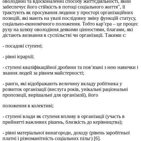
оволодінні та вдосконаленні способу життєдіяльності, який
забеспечує його стійкість в потоці соціального життя", її
трактують як просування людини у просторі організаційних
позицій, які мають на увазі послідовну зміну функцій статусу,
соціально-економічного положення. Тобто кар’єра – це процес
руху на шляху оволодіння деякими цінностями, благами, які
дістають визнання в суспільстві чи організації. Такими є:
- посадові ступені;
- рівні ієрархії;
- ступені кваліфікаційної дробини та пов’язані з нею навички і
знання людей за рівнем майстерності;
- ранги, які відображають величину вкладу робітника у
розвиток організації (вислуга років, унікальні раціональні
пропозиції, вирішальні для організазії), його
положення в колективі;
- ступені влади як ступеня впливу в організації (участь в
прийнятті важливих рішень, близкість до керівництва);
- рівні матеріальної винагороди, доходу (рівень заробітньої
платні і різноманітність соціальних пільг) [6].