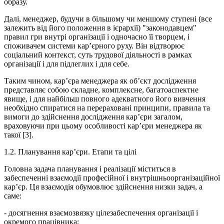
образу.
Далі, менеджер, будучи в більшому чи меншому ступені (все
залежить від його положення в ієрархії) "законодавцем"
правил гри внутрі організації і одночасно її творцем, і
споживачем системи кар’єрного руху. Він відтворює
соціальний контекст, суть трудової діяльності в рамках
організації і для підлеглих і для себе.
Таким чином, кар’єра менеджера як об’єкт дослідження
представляє собою складне, комплексне, багатоаспектне
явище, і для найбільш повного адекватного його вивчення
необхідно спиратися на перераховані принципи, правила та
вимоги до здійснення дослідження кар’єри загалом,
враховуючи при цьому особливості кар’єри менеджера як
такої [3].
1.2. Планування кар’єри. Етапи та цілі
Головна задача планування і реалізації міститься в
забеспеченні взаємодії професійної і внутрішньоорганізаційної
кар’єр. Ця взаємодія обумовлює здійснення низки задач, а
саме:
- досягнення взаємозвязку цілезабеспечення організації і
окремого працівника;