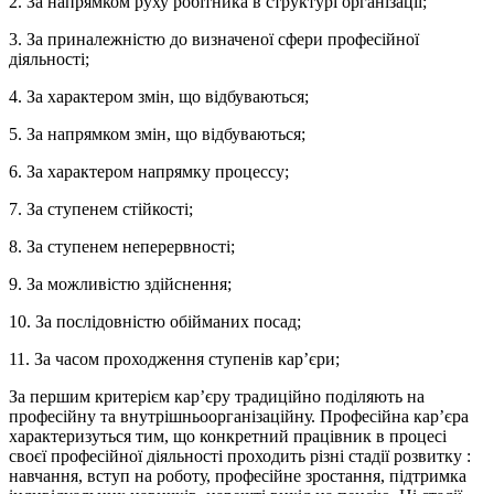
2. За напрямком руху робітника в структурі організації;
3. За приналежністю до визначеної сфери професійної
діяльності;
4. За характером змін, що відбуваються;
5. За напрямком змін, що відбуваються;
6. За характером напрямку процессу;
7. За ступенем стійкості;
8. За ступенем неперервності;
9. За можливістю здійснення;
10. За послідовністю обійманих посад;
11. За часом проходження ступенів кар’єри;
За першим критерієм кар’єру традиційно поділяють на
професійну та внутрішньоорганізаційну. Професійна кар’єра
характеризуться тим, що конкретний працівник в процесі
своєї професійної діяльності проходить різні стадії розвитку :
навчання, вступ на роботу, професійне зростання, підтримка