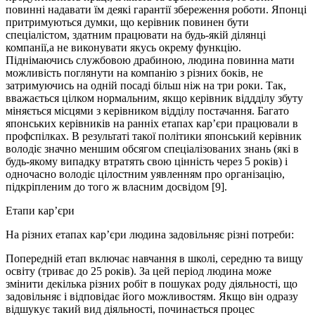
повинні надавати їм деякі гарантії збереження роботи. Японці
притримуються думки, що керівник повинен бути
спеціалістом, здатним працювати на будь-якій ділянці
компанії,а не виконувати якусь окрему функцію.
Піднімаючись службовою драбиною, людина повинна мати
можливість поглянути на компанію з різних боків, не
затримуючись на одній посаді більш ніж на три роки. Так,
вважається цілком нормальним, якщо керівник віддділу збуту
міняється місцями з керівником відділу постачання. Багато
японських керівників на ранніх етапах кар’єри працювали в
профспілках. В результаті такої політики японський керівник
володіє значно меншим обсягом спеціалізованих знань (які в
будь-якому випадку втратять свою цінність через 5 років) і
одночасно володіє цілостним уявленням про організацію,
підкріпленим до того ж власним досвідом [9].
Етапи кар’єри
На різних етапах кар’єри людина задовільняє різні потреби:
Попередній етап включає навчання в школі, середню та вищу
освіту (триває до 25 років). За цей період людина може
змінити декілька різних робіт в пошуках роду діяльності, що
задовільняє і відповідає його можливостям. Якщо він одразу
відшукує такий вид діяльності, починається процес