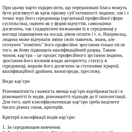
При цьому варто підкреслити, що перераховані блага можуть
бути розглянуті як крізь призму суб’єктивності людини, так і з
точки зору його середовища (організації професійної сфери
суспільства), оцінені як у формі відчуттів, самооцінки
досягнень, так і підкріплені визнанням їх в середовищі у
вигляді підвищення на посаді, рівня оплати і т. п. Наприклад,
людина може відчувати зміни своїх навичок, знань, але
оточуючі "помітять" його професійне зростання тільки після
того, як йому підвищать кваліфікаційний разряд. Таким
чином, кар’єра – це процес професійного зрстання людини,
зростання його впливів влади авторитету, статусу в
середовищі, виразів його досягнень за ступенями ієрархії,
кваліфікаційної драбини, винагороди, престижу.
Види кар’єри
Різноманітність і важкість явища кар’єри відображається і в
різноманітті їх видів, різноманітті підходів до її типологізації.
Для того, щоб класифікувативиди кар’єри треба виділити
багато різних ознак, критеріїв.
Критерії класифікації видів кар’єри:
1. За середовищем вивчення;