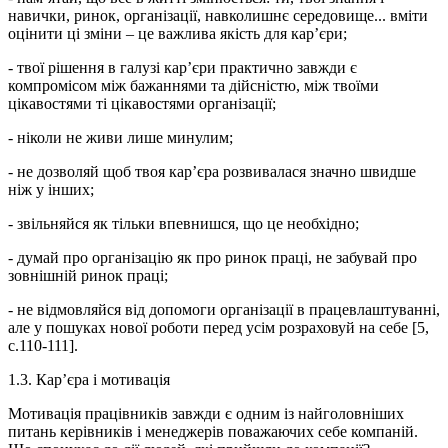
навички, ринок, організації, навколишнє середовище... вміти
оцінити ці зміни – це важлива якість для кар’єри;
- твої рішення в галузі кар’єри практично завжди є
компромісом між бажаннями та дійсністю, між твоїми
цікавостями ті цікавостями організації;
- ніколи не живи лише минулим;
- не дозволяй щоб твоя кар’єра розвивалася значно швидше
ніж у інших;
- звільняйся як тільки впевнишся, що це необхідно;
- думай про організацію як про ринок праці, не забувай про
зовнішній ринок праці;
- не відмовляйся від допомоги організації в працевлаштуванні,
але у пошуках нової роботи перед усім розраховуй на себе [5,
с.110-111].
1.3. Кар’єра і мотивація
Мотивація працівників завжди є одним із найголовніших
питань керівників і менеджерів поважаючих себе компаній.