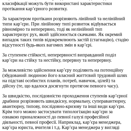
класифікації можуть бути використані характеристики
протікання кар’єрного розвитку.
За характером протіканн розрізняють лінійний та нелінійний
типи кар’єри. При лінійному типі розвиток відбувається
рівномірно та неперервно, тоді як нелінійний тип
характеризує рух, який здійснюється скачками. Як окремий
випадок таких типів відокремлюють застій (стагнацію), стадію
відсутності будь-яких вагомих змін в кар’єрі.
За ступенем стійкості, неперервності виправданий поділ
кар’єри на стійку та нестійку, перервну та неперервну.
За можливістю здійснення кар’єру поділяють на потенційну
(збудований людиною його власний життєвий трудовий шлях
на підставі особистих планів, потреб, навичок, цілей) та
дійсну (те, що вдалося досягнути протягом певного часу).
За швидкістю, послідовністю проходження ступенів кар’єрної
драбини розрізняють швидкісну, нормальну, суперавантюрну,
авантюрну, типову, послідовно-кризову та інші види кар’єри.
Крім того можно застосувати типологізацію кар’єри за
ознакою приналежності до певної галузі професійної
діяльності, певної професії. Наприклад, кар’єра менеджера,
кар’єра юриста, вчителя і т.д. Кар’єра менеджера у вигляді