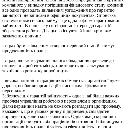
компаніях; у випадку погіршення фінансового стану компанії
все одно проводять звільнення: узгодження про гарантію
зайнятості не записані в офіційних документах. Японська
система пожиттєвого найму – це одна із форм гарантованої
зайнятості. В наш час у світі зростає інтерес до гарантій
збереження роботи. Для цього існують й інші, крім вже
зазначених причин:
- страх бути звільненим створює нервовий стан й знижує
продуктивність праці;
- страх, що застосування нового обладнання призведе до
скорочення робочих місць, призводить до гальмування
технічного розвитку виробництва;
- висока плинність працівників обходиться організації дуже
дорого, особливо організації з висококваліфікованим
персоналом.
Забезпечення гарантій зайнятості – одна з найбільш важких
проблем управління роботою з персоналом в організаціях.
Деякі керівники навіть не бажають розглядати цю проблему,
вважаючи, що в умовах ринку підприємець сам здатен
вирішувати, коли і кого звільнити. Однак якщо керівники
організації очикують від працівників готовності підвищувати
продуктивність праці, її якість та ефективність, то вони