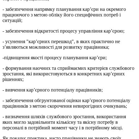
- забезпечення напрямку планування кар’єри на окремого
працюючого з метою обліку його специфічних потреб і
ситуацій;
- забезпечення відкритості процесу управління кар’єрою;
- усунення "кар’єрних перешкод", в яких практично не
з’являються можливості для розвитку працівника;
-підвищення якості процесу планування кар’єри;
- формування наочних та сприймаємих критерієв службового
зростання, які використовуються в конкретних кар’єрних
рішеннях;
- вивчення кар’єрного потенціалу працівників;
- забезпечення обгрунтованої оцінки кар’єрного потенціалу
працівників з метою скорочення невирогідних очикувань;
- визначення шляхів службового зростання, використання
яких могло задовільнити кількісну та якісну потребу в
персоналі в потрібний момент часу і в потрібному місці.
Як показує практика, часто працівники не знають своїх