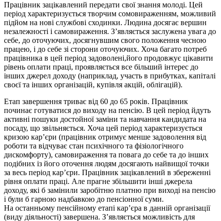
Працівник зацікавлений передати свої знання молоді. Цей
період характеризується творчим сомовираженням, можливий
підйом на нові службові сходинки. Людина досягає вершин
незалежності і самовираження. З’являється заслужена увага до
себе, до оточуючих, досягнувшим свого положення чесною
працею, і до себе зі сторони оточуючих. Хоча багато потреб
працівника в цей період задоволені,його продовжує цікавити
рівень оплати праці, проявляється все більший інтерес до
інших джерел доходу (наприклад, участь в прибутках, капіталі
своєї та інших організацій, купівля акцій, облігацій).
Етап завершення триває від 60 до 65 років. Працівник
починає готуватися до виходу на пенсію. В цей період йдуть
активні пошуки достойної заміни та навчання кандидата на
посаду, що звільняється. Хоча цей період характеризується
кризою кар’єри (працівник отримує менше задоволення від
роботи та відчуває стан психічного та фізіологічного
дискомфорту), самовираження та повага до себе та до інших
подібних із його оточення людям досягають найвищої точки
за весь період кар’єри. Працівник зацікавлений в збереженні
рівня оплати праці. Але прагне збільшити інші джерела
доходу, які б замінили заробітню платню при виході на пенсію
і були б гарною надбавкою до пенсіонної суми.
На останньому пенсійному етапі кар’єра в данній організації
(виду діяльності) завершена. З’являється можливість для