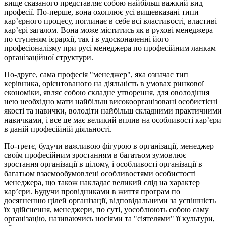
вище сказаного представляє собою найбільш важкий вид
професії. По-перше, вона охоплює усі вищевказані типи
кар’єрного процесу, поглинає в себе всі властивості, властиві
кар’єрі загалом. Вона може міститись як в рухові менеджера
по ступеням ієрархії, так і в удосконаленні його
професіоналізму при русі менеджера по професійним ланкам
організаційної структури.
По-друге, сама професія "менеджер", яка означає тип
керівника, орієнтованого на діяльність в умовах ринкової
економіки, являє собою складне утворення, для оволодіння
нею необхідно мати найбільш високоорганізовані особистісні
якості та навички, володіти найбільш складними практичними
навичками, і все це має великий вплив на особливості кар’єри
в даній професійній діяльності.
По-третє, будучи важливою фігурою в організації, менеджер
своїм професійним зростанням в багатьом зумовлює
зростання організації в цілому, і особливості організації в
багатьом взаємообумовлені особливостями особистості
менеджера, що також накладає великий слід на характер
кар’єри. Будучи провідниками в життя програм по
досягненню цілей організації, відповідальними за успішність
їх здійснення, менеджери, по суті, уособлюють собою саму
організацію, називаючись носіями та "сіятелями" її культури,