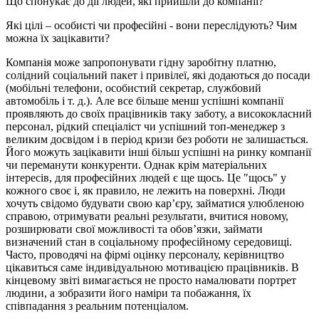
Що спонукає до дії людей, які прийшли до компанії?
Які цілі – особисті чи професійні - вони переслідують? Чим
можна їх зацікавити?
Компанія може запропонувати гідну заробітну платню,
солідний соціальний пакет і привілеї, які додаються до посади
(мобільні телефони, особистий секретар, службовий
автомобіль і т. д.). Але все більше менш успішні компанії
проявляють до своїх працівників таку заботу, а висококласний
персонал, рідкий спеціаліст чи успішний топ-менеджер з
великим досвідом і в період кризи без роботи не залишається.
Його можуть зацікавити інші більш успішні на ринку компанії
чи переманути конкуренти. Однак крім матеріальних
інтересів, для професійних людей є ще щось. Це "щось" у
кожного своє і, як правило, не лежить на поверхні. Люди
хочуть свідомо будувати свою кар’єру, займатися улюбленою
справою, отримувати реальні результати, вчитися новому,
розширювати свої можливості та обов’язки, займати
визначений стан в соціальному професійному середовищі.
Часто, проводячі на фірмі оцінку персоналу, керівництво
цікавиться саме індивідуальною мотивацією працівників. В
кінцевому звіті вимагається не просто намалювати портрет
людини, а зобразити його наміри та побажання, їх
співпадання з реальним потенціалом.