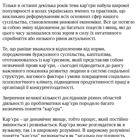
Тільки в останні декілька років тема кар’єри набула широкої
популярності в колах українських вчених та практиків, що
викликано реформуванням всіх основних сфер нашого
суспільства, становленням ринкової економіки. Все це потягло
за собою зміну відношення до багатьох поцесів і явищ, які до
цього часу залишалися поза зором в силу їх негативного
сприйняття або низького рівня актуальності.
Те, що раніше вважалося відхиленням від норми,
породженням буржуазного суспільства, капіталізма,
ототожнювалось із кар’єризмом, який представляв собою
незначний прояв кар’єри, - сьогодні підводиться до рангу
важливого показника розвитку людини в системі соціальної
структури, вагомого фактора і умови покращення соціально-
психологічного клімату, підвищення продуктивності праці в
організації її конкурентоздатності.
Звернення великої кількості дослідників різних областей
діяльності до проблематики кар’єри породило багато
визначень поняття “кар’єра”.
Кар’єра – це динамічне явище, тобто процес, який постійно
змінюється і розвивається. Кар’єра може розглядатися як в
вузькому, так і в широкому розумінні. В широкому розумінні
поняття “кар’єра” визначається як “загальна послідовність