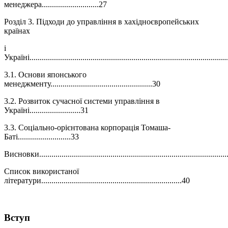
менеджера............................27
Розділ 3. Підходи до управління в хахідноєвропейських
країнах
і
Україні................................................................................................
3.1. Основи японського
менеджменту..................................................30
3.2. Розвиток сучасної системи управління в
Україні.........................31
3.3. Соціально-орієнтована корпорація Томаша-
Баті..........................33
Висновки............................................................................................
Список використаної
літератури.....................................................................40
Вступ