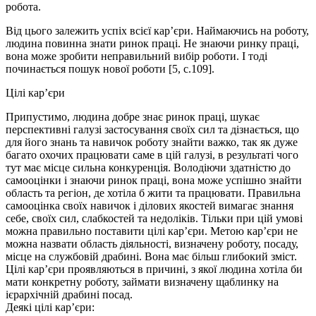
робота.
Від цього залежить успіх всієї кар’єри. Наймаючись на роботу,
людина повинна знати ринок праці. Не знаючи ринку праці,
вона може зробити неправильний вибір роботи. І тоді
починається пошук нової роботи [5, с.109].
Цілі кар’єри
Припустимо, людина добре знає ринок праці, шукає
перспективні галузі застосування своїх сил та дізнається, що
для його знань та навичок роботу знайти важко, так як дуже
багато охочих працювати саме в цій галузі, в результаті чого
тут має місце сильна конкуренція. Володіючи здатністю до
самооцінки і знаючи ринок праці, вона може успішно знайти
область та регіон, де хотіла б жити та працювати. Правильна
самооцінка своїх навичок і ділових якостей вимагає знання
себе, своїх сил, слабкостей та недоліків. Тільки при цій умові
можна правильно поставити цілі кар’єри. Метою кар’єри не
можна назвати область діяльності, визначену роботу, посаду,
місце на службовій драбині. Вона має більш глибокий зміст.
Цілі кар’єри проявляються в причині, з якої людина хотіла би
мати конкретну роботу, займати визначену щаблинку на
ієрархічній драбині посад.
Деякі цілі кар’єри: