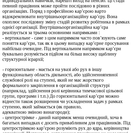
індивідуальних навичків, нарешті вихід на пенсію. Ці стадії
певний працівник може пройти послідовно в різних
організаціях. Поряд з професійною кар’єрою варто
відокремлювати внутрішньоорганізаційну кар’єру. Вона
охоплює послідовну зміну стадій розвитку робітника в рамках
однієї організації. Внутрішньоорганізаційна кар’єра
реалізується за трьома основними напрямками :
- вертикальне - саме з цим напрямком часто пов’язують саме
поняття кар’єри, так як в цьому випадку кар’єрне просування
найбільш очевидне. Під вертикальним напрямком кар’єри
буквально розуміється підйом на більш високу щаблину
структурної ієрархії;
- горизонтальне - мається на увазі або рух в іншу
функціональну область діяльності, або здійсненняпевної
службової ролі на ступені, який не має жорсткого
формального закріплення в організаційній структурі
(наприклад, здійснення ролі керівника тимчасової цільової
групи, програми і т.п.) До горизонтальної кар’єри можно
віднести також розширення чи ускладнення задач у рамках
ступеню, який займається (як правило,
адекватною зміною винагороди);
- центрострімке - даний напрямок менш очевидний, хоча в
багатьох випадках є досить привабливим для працівників. Під
центрострімкою кар’єрою розуміють рух до ядра, керівництва