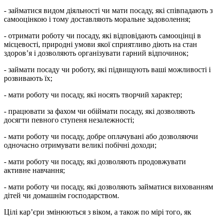
- займатися видом діяльності чи мати посаду, які співпадають з
самооцінкою і тому доставляють моральне задоволення;
- отримати роботу чи посаду, які відповідають самооцінці в
місцевості, природні умови якої сприятливо діють на стан
здоров’я і дозволяють організувати гарний відпочинок;
- займати посаду чи роботу, які підвищують ваші можливості і
розвивають їх;
- мати роботу чи посаду, які носять творчий характер;
- працювати за фахом чи обіймати посаду, які дозволяють
досягти певного ступеня незалежності;
- мати роботу чи посаду, добре оплачувані або дозволяючи
одночасно отримувати великі побічні доходи;
- мати роботу чи посаду, які дозволяють продовжувати
активне навчання;
- мати роботу чи посаду, які дозволяють займатися вихованням
дітей чи домашнім господарством.
Цілі кар’єри змінюються з віком, а також по мірі того, як