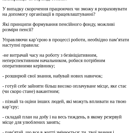
У випадку скорочення працюючих чи зможу я розраховувати
на допомогу організації в працевлаштуванні?
Які принципи формування пенсійного фонду, можливі
розміри пенсії?
Управляючи кар’єрою в процессі роботи, необхідно пам’ятати
наступні правила:
-не витрачай часу на роботу з безініціативним,
неперспективним начальником, робися потрібним
оперативними керівнику;
- розширюй свої знання, набувай нових навичок;
- готуй себе зайняти більш високо оплачуване місце, яке стає
(чи скоро стане) вакантним;
- пізнай та оціни інших людей, які можуть впливати на твою
кар’єру;
- складай план на добу і на весь тиждень, в якому резервуй
місце для улюблених занять;
- пам’ятай, що все в житті змінюється: ти, твої знання і