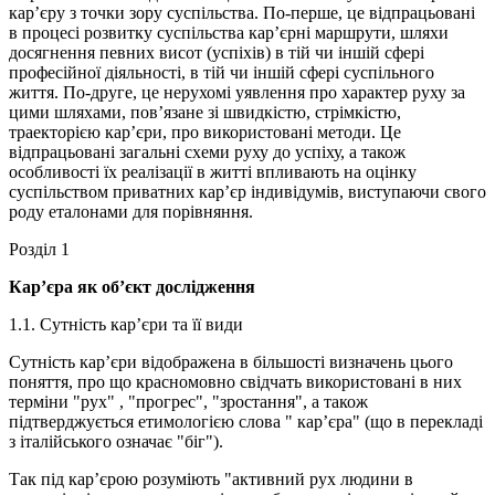
кар’єру з точки зору суспільства. По-перше, це відпрацьовані
в процесі розвитку суспільства кар’єрні маршрути, шляхи
досягнення певних висот (успіхів) в тій чи іншій сфері
професійної діяльності, в тій чи іншій сфері суспільного
життя. По-друге, це нерухомі уявлення про характер руху за
цими шляхами, пов’язане зі швидкістю, стрімкістю,
траекторією кар’єри, про використовані методи. Це
відпрацьовані загальні схеми руху до успіху, а також
особливості їх реалізації в житті впливають на оцінку
суспільством приватних кар’єр індивідумів, виступаючи свого
роду еталонами для порівняння.
Розділ 1
Кар’єра як об’єкт дослідження
1.1. Сутність кар’єри та її види
Сутність кар’єри відображена в більшості визначень цього
поняття, про що красномовно свідчать використовані в них
терміни "рух" , "прогрес", "зростання", а також
підтверджується етимологією слова " кар’єра" (що в перекладі
з італійського означає "біг").
Так під кар’єрою розуміють "активний рух людини в