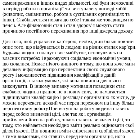
самовираження в інших видах діяльності, які були неможливі
в період роботи в організації чи виступали у вигляді хоббі
(живопис, садівництво, робота в суспільних організаціях та
інше). Стабілізується повага до себе і таким же товарищам по
пенсії. Але фінансовий стан і стан здоров’я можуть стати
причиною постійного переживання про інші джерела доходу.
Для того, щоб управляти кар’єрою, необхідний більш повний
опис того, що відбувається із людьми на різних етапах кар’єри.
Будь-яка людина планує своє майбутнє, основуючись на
власних потребах і враховуючи соціально-економічні умови,
що склалися. Немає нічого дивного в тому, що вона хоче мати
детальну інформацію про перспективи свого службового
росту і можливостях підвищення кваліфікації в даній
організації, а також умовах, які вона повинна для цього
виконувати. В іншому випадку мотивація поведінки стає
слабкою, людина працює не в повну силу, не намагається
підвищувати кваліфікацію і розглядає організацію як місце, де
можна перечекати деякий час перед переходом на іншу більш
перспективну роботу.При вступі на роботу людина ставить
перед собою визначені цілі, але так як і організація,
приймаючи його на роботу, також ставить визначені цілі, то
тому, хто наймається необхідно вміти реально оцінювати свої
ділові якості. Він повинен вміти співставити свої ділові якості
з тими вимогами, які ставить перед ним організація, його