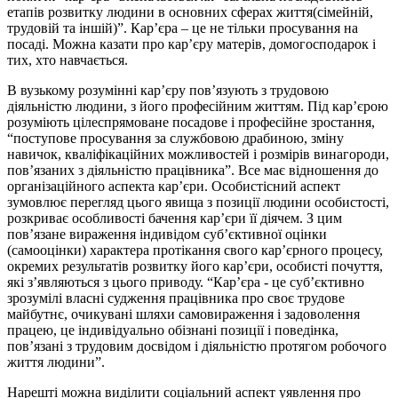
етапів розвитку людини в основних сферах життя(сімейній,
трудовій та іншій)”. Кар’єра – це не тільки просування на
посаді. Можна казати про кар’єру матерів, домогосподарок і
тих, хто навчається.
В вузькому розумінні кар’єру пов’язують з трудовою
діяльністю людини, з його професійним життям. Під кар’єрою
розуміють цілеспрямоване посадове і професійне зростання,
“поступове просування за службовою драбиною, зміну
навичок, кваліфікаційних можливостей і розмірів винагороди,
пов’язаних з діяльністю працівника”. Все має відношення до
організаційного аспекта кар’єри. Особистісний аспект
зумовлює перегляд цього явища з позиції людини особистості,
розкриває особливості бачення кар’єри її діячем. З цим
пов’язане вираження індивідом суб’єктивної оцінки
(самооцінки) характера протікання свого кар’єрного процесу,
окремих результатів розвитку його кар’єри, особисті почуття,
які з’являються з цього приводу. “Кар’єра - це суб’єктивно
зрозумілі власні судження працівника про своє трудове
майбутнє, очикувані шляхи самовираження і задоволення
працею, це індивідуально обізнані позиції і поведінка,
пов’язані з трудовим досвідом і діяльністю протягом робочого
життя людини”.
Нарешті можна виділити соціальний аспект уявлення про