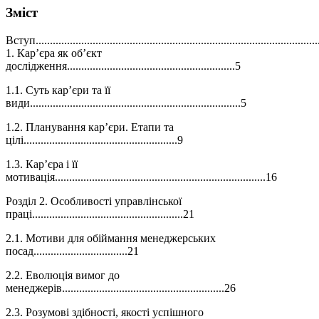
Зміст
Вступ................................................................................................
1. Кар’єра як об’єкт
дослідження...........................................................5
1.1. Суть кар’єри та її
види..........................................................................5
1.2. Планування кар’єри. Етапи та
цілі......................................................9
1.3. Кар’єра і її
мотивація..........................................................................16
Розділ 2. Особливості управлінської
праці.....................................................21
2.1. Мотиви для обіймання менеджерських
посад.................................21
2.2. Еволюція вимог до
менеджерів.........................................................26
2.3. Розумові здібності, якості успішного