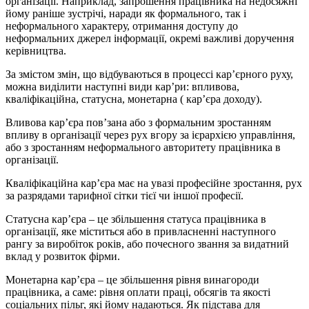
організації. Наприклад, запрошення працівника на недосяжні
йому раніше зустрічі, наради як формального, так і
неформального характеру, отримання доступу до
неформальних джерел інформації, окремі важливі доручення
керівництва.
За змістом змін, що відбуваються в процессі кар’єрного руху,
можна виділити наступні види кар’ри: впливова,
кваліфікаційна, статусна, монетарна ( кар’єра доходу).
Вливова кар’єра пов’зана або з формальним зростанням
впливу в організації через рух вгору за ієрархією управління,
або з зростанням неформального авторитету працівника в
організації.
Кваліфікаційна кар’єра має на увазі професійне зростання, рух
за разрядами тарифної сітки тієї чи іншої професії.
Статусна кар’єра – це збільшення статуса працівника в
організації, яке міститься або в привласненні наступного
рангу за виробіток років, або почесного звання за видатний
вклад у розвиток фірми.
Монетарна кар’єра – це збільшення рівня винагороди
працівника, а саме: рівня оплати праці, обсягів та якості
соціальних пільг, які йому надаються. Як підстава для