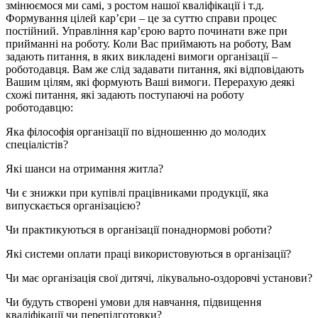
змінюємося ми самі, з ростом нашої кваліфікації і т.д.
Формування цілей кар’єри – це за суттю справи процес
постійний. Управління кар’єрою варто починати вже при
прийманні на роботу. Коли Вас приймають на роботу, Вам
задають питання, в яких викладені вимоги організації –
роботодавця. Вам же слід задавати питання, які відповідають
Вашим цілям, які формують Ваші вимоги. Перерахую деякі
схожі питання, які задають поступаючі на роботу
роботодавцю:
Яка філософія організації по відношенню до молодих
спеціалістів?
Які шанси на отримання житла?
Чи є знижки при купівлі працівниками продукції, яка
випускається організацією?
Чи практикуються в організації понаднормові роботи?
Які системи оплати праці використовуються в організації?
Чи має організація свої дитячі, лікувально-оздоровчі установи?
Чи будуть створені умови для навчання, підвищення
кваліфікації чи перепідготовки?