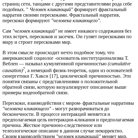
страниц сети, танцами с другими представителями рода себе
подобных. "
Человек кликающий"
формирует фрактальный
нарратив своими перескоками. Фрактальный нарратив,
перескоки формируют
"человека кликающего".
Сам
"человек кликающий"
не имеет никакого содержания без
этих встреч, перескоков и засечек. Он гуляет перескоками по
миру и строит перескоками мир.
В этом смысле происходит нечто подобное тому, что
американский социолог -основатель институционализма Т.
Веблен — называл кумулятивной причинностью
(cumulative
7
causation)
,
а немецкий физик-теоретик, один из основателей
синергетики Г. Хаксн [17], циклической причинностью. Эти
понятия связаны с представлениями о положительной
обратной связи, которую визуализируют описанные выше
примеры видеообратной связи.
Перескоки, взаимодействия с миром- фрактальные нарративы
"человека кликающего" -
могут разворачиваться до
бесконечности. В процессе интеракций меняется и
предполагаемая цель интеракции-кликания и предполагаемая
причина. Жесткое причинно-следственное или
телеологическое описание в данном случае некорректно.
Своим взаимодействием
"человек кликающий"
меняет мир,