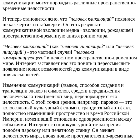
коммуникации могут порождать различные пространственно-
временные целостности.
И теперь становится ясно, что
"человек кликающий"
появился
не как чертик из табакерки. Он есть результат
коммуникативной эволюции медиа - эволюции, рождающей
пространственно-временную анизотропию мира.
"Человек кликающий"
(как
"человек читающий"
или
"человек
пишущий") -
это частный случай
"человека
коммуницирующего"
в целостном пространственно-временном
мире. Интернет заставляет нас это понять и переосмыслить
появление новых возможностей для коммуникации в виде
новых скоростей.
Изменения коммуникаций (языков, способов создания и
трансляции знаков и символов, средств передвижения
человеческого тела) меняют мир, перенормируют его
целостность. С этой точки зрения, например, паровоз — это
колоссальный культурный феномен, грандиозный артефакт,
полностью изменивший пространство и время Российской
Империи, изменивший отношение одновременности между
событиями. Интернет с социокультурной точки зрения
подобен паровозу или печатному станку. Он меняет
целостность мира, вводя новые пространственно-временные