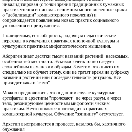
инвалидизирован (с точки зрения традиционных бумажных
практик чтения и письма - вспомним многочисленные крики
о "дебилизации" компьютерного поколения) и
сопровождается появлением новых практик социального
управления и принуждения.
По-видимому, есть общность, роднящая педагогические
переходы в культурных практиках кнопочной культуры и
культурных практиках мифопоэтического мышления.
Абориген знает десятки тысяч названий растений, насекомых,
особенностей местности. Эскимос очень точно следует
сложнейшим шаманским обрядам. Заметим, что никто их
специально не обучает этому, они не тратят время на зубрежку
названий растений или последовательность ритуалов. Все
приходит как-то "само".
Можно предположить, что в данном случае культурные
артефакты и архетипы "пролезают" не через разум, а через
тело, резонирующее ценностным мифопоэти-ческим
практикам. Нечто похожее происходит в практиках
компьютерной культуры. Обучение "зэппингу" отсутствует.
Архетип выстраивается в процессе, казалось бы, хаотичного
блуждания.