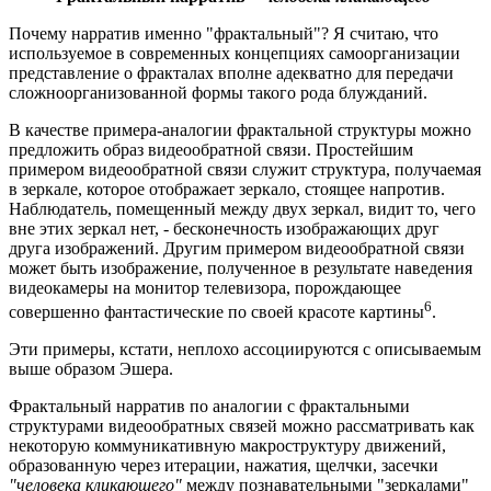
Почему нарратив именно "фрактальный"? Я считаю, что
используемое в современных концепциях самоорганизации
представление о фракталах вполне адекватно для передачи
сложноорганизованной формы такого рода блужданий.
В качестве примера-аналогии фрактальной структуры можно
предложить образ видеообратной связи. Простейшим
примером видеообратной связи служит структура, получаемая
в зеркале, которое отображает зеркало, стоящее напротив.
Наблюдатель, помещенный между двух зеркал, видит то, чего
вне этих зеркал нет, - бесконечность изображающих друг
друга изображений. Другим примером видеообратной связи
может быть изображение, полученное в результате наведения
видеокамеры на монитор телевизора, порождающее
6
совершенно фантастические по своей красоте картины
.
Эти примеры, кстати, неплохо ассоциируются с описываемым
выше образом Эшера.
Фрактальный нарратив по аналогии с фрактальными
структурами видеообратных связей можно рассматривать как
некоторую коммуникативную макроструктуру движений,
образованную через итерации, нажатия, щелчки, засечки
"человека кликающего"
между познавательными "зеркалами"