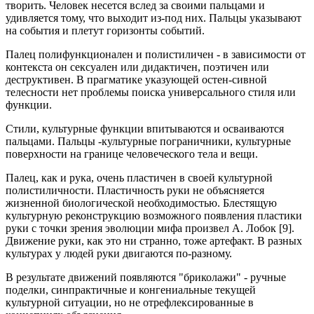
творить. Человек несется вслед за своими пальцами и
удивляется тому, что выходит из-под них. Пальцы указывают
на события и плетут горизонты событий.
Палец полифункционален и полистиличен - в зависимости от
контекста он сексуален или дидактичен, поэтичен или
деструктивен. В прагматике указующей остен-сивной
телесности нет проблемы поиска универсального стиля или
функции.
Стили, культурные функции впитываются и осваиваются
пальцами. Пальцы -культурные пограничники, культурные
поверхности на границе человеческого тела и вещи.
Палец, как и рука, очень пластичен в своей культурной
полистиличности. Пластичность руки не объясняется
жизненной биологической необходимостью. Блестящую
культурную реконструкцию возможного появления пластики
руки с точки зрения эволюции мифа произвел А. Лобок [9].
Движение руки, как это ни странно, тоже артефакт. В разных
культурах у людей руки двигаются по-разному.
В результате движений появляются "бриколажи" - ручные
поделки, синпрактичные и конгениальные текущей
культурной ситуации, но не отрефлексированные в