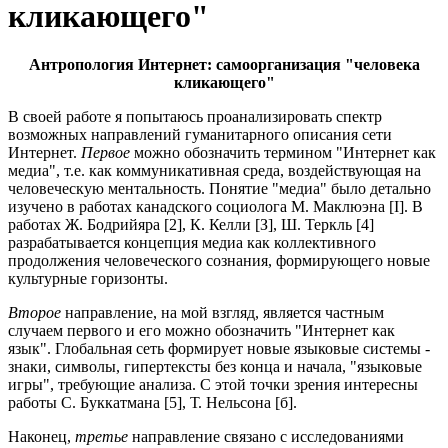
кликающего"
Антропология Интернет: самоорганизация "человека
кликающего"
В своей работе я попытаюсь проанализировать спектр
возможных направлений гуманитарного описания сети
Интернет.
Первое
можно обозначить термином "Интернет как
медиа", т.е. как коммуникативная среда, воздействующая на
человеческую ментальность. Понятие "медиа" было детально
изучено в работах канадского социолога М. Маклюэна [I]. В
работах Ж. Бодрийяра [2], К. Келли [З], Ш. Теркль [4]
разрабатывается концепция медиа как коллективного
продолжения человеческого сознания, формирующего новые
культурные горизонты.
Второе
направление, на мой взгляд, является частным
случаем первого и его можно обозначить "Интернет как
язык". Глобальная сеть формирует новые языковые системы -
знаки, символы, гипертексты без конца и начала, "языковые
игры", требующие анализа. С этой точки зрения интересны
работы С. Буккатмана [5], Т. Нельсона [б].
Наконец,
третье
направление связано с исследованиями