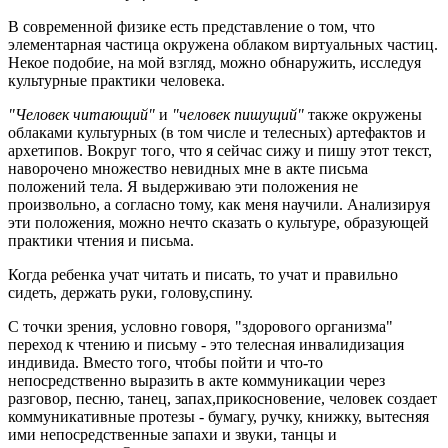
В современной физике есть представление о том, что
элементарная частица окружена облаком виртуальных частиц.
Некое подобие, на мой взгляд, можно обнаружить, исследуя
культурные практики человека.
"Человек читающий"
и
"человек пишущий"
также окружены
облаками культурных (в том числе и телесных) артефактов и
архетипов. Вокруг того, что я сейчас сижу и пишу этот текст,
наворочено множество невидных мне в акте письма
положений тела. Я выдерживаю эти положения не
произвольно, а согласно тому, как меня научили. Анализируя
эти положения, можно нечто сказать о культуре, образующей
практики чтения и письма.
Когда ребенка учат читать и писать, то учат и правильно
сидеть, держать руки, голову,спину.
С точки зрения, условно говоря, "здорового организма"
переход к чтению и письму - это телесная инвалидизация
индивида. Вместо того, чтобы пойти и что-то
непосредственно выразить в акте коммуникации через
разговор, песню, танец, запах,прикосновение, человек создает
коммуникативные протезы - бумагу, ручку, книжку, вытесняя
ими непосредственные запахи и звуки, танцы и