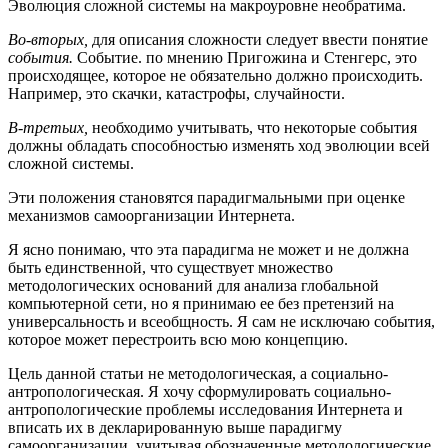
Эволюция сложной системы на макроуровне необратима.
Во-вторых,
для описания сложности следует ввести понятие
события.
Событие. по мнению Пригожина и Стенгерс, это
происходящее, которое не обязательно должно происходить.
Например, это скачки, катастрофы, случайности.
В-третьих,
необходимо учитывать, что некоторые события
должны обладать способностью изменять ход эволюции всей
сложной системы.
Эти положения становятся парадигмальными при оценке
механизмов самоорганизации Интернета.
Я ясно понимаю, что эта парадигма не может и не должна
быть единственной, что существует множество
методологических оснований для анализа глобальной
компьютерной сети, но я принимаю ее без претензий на
универсальность и всеобщность. Я сам не исключаю события,
которое может перестроить всю мою концепцию.
Цель данной статьи не методологическая, а социально-
антропологическая. Я хочу сформулировать социально-
антропологические проблемы исследования Интернета и
вписать их в декларированную выше парадигму
самоорганизации, учитывая обозначенные методологические