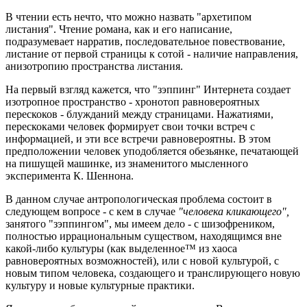
В чтении есть нечто, что можно назвать "архетипом
листания". Чтение романа, как и его написание,
подразумевает нарратив, последовательное повествование,
листание от первой страницы к сотой - наличие направления,
анизотропию пространства листания.
На первый взгляд кажется, что "зэппинг" Интернета создает
изотропное пространство - хронотоп равновероятных
перескоков - блужданий между страницами. Нажатиями,
перескоками человек формирует свои точки встреч с
информацией, и эти все встречи равновероятны. В этом
предположении человек уподобляется обезьянке, печатающей
на пишущей машинке, из знаменитого мысленного
эксперимента К. Шеннона.
В данном случае антропологическая проблема состоит в
следующем вопросе - с кем в случае
"человека кликающего",
занятого "зэппингом", мы имеем дело - с шизофреником,
полностью иррациональным существом, находящимся вне
какой-либо культуры (как выделенное™ из хаоса
равновероятных возможностей), или с новой культурой, с
новым типом человека, создающего и транслирующего новую
культуру и новые культурные практики.