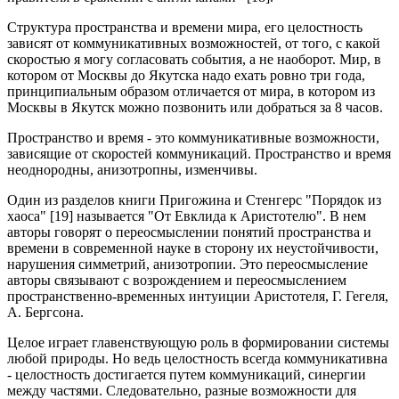
Структура пространства и времени мира, его целостность
зависят от коммуникативных возможностей, от того, с какой
скоростью я могу согласовать события, а не наоборот. Мир, в
котором от Москвы до Якутска надо ехать ровно три года,
принципиальным образом отличается от мира, в котором из
Москвы в Якутск можно позвонить или добраться за 8 часов.
Пространство и время - это коммуникативные возможности,
зависящие от скоростей коммуникаций. Пространство и время
неоднородны, анизотропны, изменчивы.
Один из разделов книги Пригожина и Стенгерс "Порядок из
хаоса" [19] называется "От Евклида к Аристотелю". В нем
авторы говорят о переосмыслении понятий пространства и
времени в современной науке в сторону их неустойчивости,
нарушения симметрий, анизотропии. Это переосмысление
авторы связывают с возрождением и переосмыслением
пространственно-временных интуиции Аристотеля, Г. Гегеля,
А. Бергсона.
Целое играет главенствующую роль в формировании системы
любой природы. Но ведь целостность всегда коммуникативна
- целостность достигается путем коммуникаций, синергии
между частями. Следовательно, разные возможности для