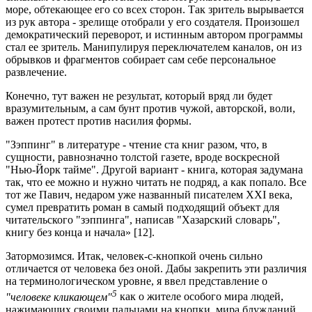
море, обтекающее его со всех сторон. Так зритель вырывается
из рук автора - зрелище отобрали у его создателя. Произошел
демократический переворот, и истинным автором программы
стал ее зритель. Манипулируя переключателем каналов, он из
обрывков и фрагментов собирает сам себе персональное
развлечение.
Конечно, тут важен не результат, который вряд ли будет
вразумительным, а сам бунт против чужой, авторской, воли,
важен протест против насилия формы.
"Зэппинг" в литературе - чтение ста книг разом, что, в
сущности, равнозначно толстой газете, вроде воскресной
"Нью-Йорк тайме". Другой вариант - книга, которая задумана
так, что ее можно и нужно читать не подряд, а как попало. Все
тот же Павич, недаром уже названный писателем XXI века,
сумел превратить роман в самый подходящий объект для
читательского "зэппинга", написав "Хазарский словарь",
книгу без конца и начала» [12].
Затормозимся. Итак, человек-с-кнопкой очень сильно
отличается от человека без оной. Дабы закрепить эти различия
на терминологическом уровне, я ввел представление о
5
"человеке кликающем"
как о жителе особого мира людей,
нажимающих своими пальцами на кнопки, мира блужданий