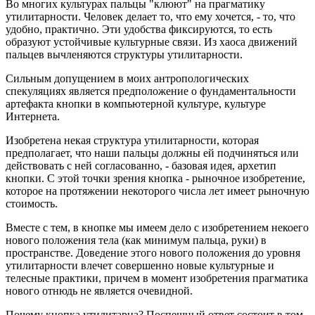
Во многих культурах пальцы "клюют" на прагматику
утилитарности. Человек делает то, что ему хочется, - то, что
удобно, практично. Эти удобства фиксируются, то есть
образуют устойчивые культурные связи. Из хаоса движений
пальцев вычленяются структуры утилитарности.
Сильным допущением в моих антропологических
спекуляциях является предположение о фундаментальности
артефакта кнопки в компьютерной культуре, культуре
Интернета.
Изобретена некая структура утилитарности, которая
предполагает, что наши пальцы должны ей подчиняться или
действовать с ней согласованно, - базовая идея, архетип
кнопки. С этой точки зрения кнопка - рыночное изобретение,
которое на протяжении некоторого числа лет имеет рыночную
стоимость.
Вместе с тем, в кнопке мы имеем дело с изобретением некоего
нового положения тела (как минимум пальца, руки) в
пространстве. Доведение этого нового положения до уровня
утилитарности влечет совершенно новые культурные и
телесные практики, причем в момент изобретения прагматика
нового отнюдь не является очевидной.
Почему кнопка утилитарна? Поспешный ответ состоит в том,