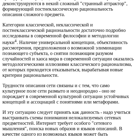
деконструируются в некий сложный "странный аттрактор",
формирующий постнеклассическую рациональность
описания сложного предмета.
Категории классической, неклассической и
постнеклассической рациональности достаточно подробно
исследованы в современной философии и методологии
4
науки
. Наличие универсальной концепции, объективность
рассмотрения, предположения о возможной элиминации
познающего субъекта, о снятии познающим разумом
случайностей и хаоса мира в современной ситуации оказались
методологическими иллюзиями классического рационализма,
от которых приходится отказываться, вырабатывая новые
критерии рациональности.
Трудности описания сети связаны и с тем, что само
культурное поле сети размыто и неоднородно - оно не
порождает в современной культурной ситуации устойчивых
концепций и ассоциаций с понятиями или метафорами.
И эту ситуацию следует принять как данность - надо учиться
выстраивать схемы понимания нелокализуемых сетевых
предметностей. Интернет требует особого "сетевого
мышления", поиска новых образов и языков описаний. В
качестве одного из возможных языков может быть