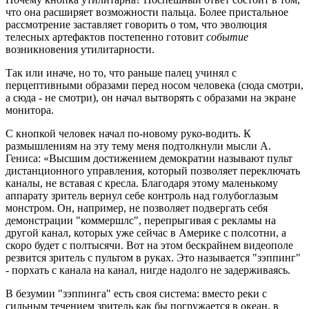
что она расширяет возможности пальца. Более пристальное
рассмотрение заставляет говорить о том, что эволюция
телесных артефактов постепенно готовит
событие
возникновения утилитарности.
Так или иначе, но то, что раньше палец учинял с
перцептивными образами перед носом человека (сюда смотри,
а сюда - не смотри), он начал вытворять с образами на экране
монитора.
С кнопкой человек начал по-новому руко-водить. К
размышлениям на эту тему меня подтолкнули мысли А.
Гениса: «Высшим достижением демократии называют пульт
дистанционного управления, который позволяет переключать
каналы, не вставая с кресла. Благодаря этому маленькому
аппарату зритель вернул себе контроль над голубоглазым
монстром. Он, например, не позволяет подвергать себя
демонстрации "коммершлс", перепрыгивая с рекламы на
другой канал, которых уже сейчас в Америке с полсотни, а
скоро будет с полтысячи. Вот на этом бескрайнем видеополе
резвится зритель с пультом в руках. Это называется "зэппинг"
- порхать с канала на канал, нигде надолго не задерживаясь.
В безумии "зэппинга" есть своя система: вместо реки с
сильным течением зритель как бы погружается в океан, в