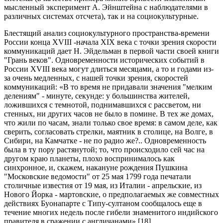
мысленный эксперимент А. Эйнштейна с наблюдателями в
различных системах отсчета), так и на социокультурные.
Блестящий анализ социокультурного пространства-времени
России конца XVIII -начала XIX века с точки зрения скорости
коммуникаций дает Н. Эйдельман в первой части своей книги
"Грань веков". Одновременности исторических событий в
России XVIII века могут длиться месяцами, а то и годами из-
за очень медленных, с нашей точки зрения, скоростей
коммуникаций: «В то время не придавали значения "мелким
делениям" - минуте, секунде: у большинства жителей,
ложившихся с темнотой, поднимавшихся с рассветом, ни
стенных, ни других часов не было в помине. В тех же домах,
что жили по часам, знали только свое время: в самом деле, как
сверить, согласовать стрелки, маятник в столице, на Волге, в
Сибири, на Камчатке - не по радио же?.. Одновременность
была в ту пору растянутой; то, что происходило сей час на
другом краю планеты, плохо воспринималось как
синхронное, и, скажем, накануне рождения Пушкина
"Московские ведомости" от 25 мая 1799 года печатали
столичные известия от 19 мая, из Италии - апрельские, из
Нового Йорка - мартовские, о предполагаемых же совместных
действиях Буонапарте с Типу-султаном сообщалось еще в
течение многих недель после гибели знаменитого индийского
правителя в сражении с англичанами» [18].