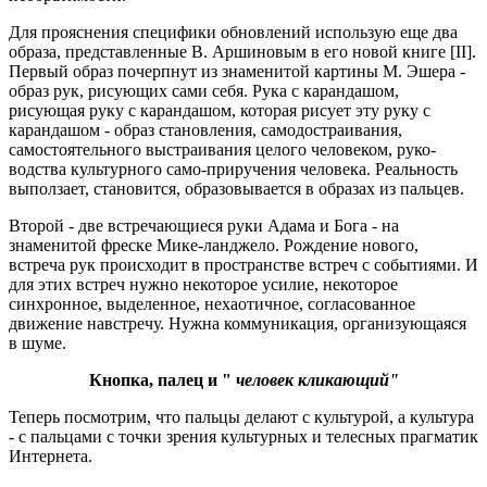
Для прояснения специфики обновлений использую еще два
образа, представленные В. Аршиновым в его новой книге [II].
Первый образ почерпнут из знаменитой картины М. Эшера -
образ рук, рисующих сами себя. Рука с карандашом,
рисующая руку с карандашом, которая рисует эту руку с
карандашом - образ становления, самодостраивания,
самостоятельного выстраивания целого человеком, руко-
водства культурного само-приручения человека. Реальность
выползает, становится, образовывается в образах из пальцев.
Второй - две встречающиеся руки Адама и Бога - на
знаменитой фреске Мике-ланджело. Рождение нового,
встреча рук происходит в пространстве встреч с событиями. И
для этих встреч нужно некоторое усилие, некоторое
синхронное, выделенное, нехаотичное, согласованное
движение навстречу. Нужна коммуникация, организующаяся
в шуме.
Кнопка, палец и "
человек кликающий"
Теперь посмотрим, что пальцы делают с культурой, а культура
- с пальцами с точки зрения культурных и телесных прагматик
Интернета.