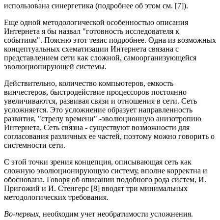
использована синергетика (подробнее об этом см. [7]).
Еще одной методологической особенностью описания
Интернета я бы назвал "готовность исследователя к
событиям". Поясню этот тезис подробнее. Одна из возможных
концептуальных схематизации Интернета связана с
представлением сети как сложной, самоорганизующейся
эволюционирующей системы.
Действительно, количество компьютеров, емкость
винчестеров, быстродействие процессоров постоянно
увеличиваются, развивая связи и отношения в сети. Сеть
усложняется. Это усложнение образует направленность
развития, "стрелу времени" -эволюционную анизотропию
Интернета. Сеть связна - существуют возможности для
согласования различных ее частей, поэтому можно говорить о
системности сети.
С этой точки зрения концепция, описывающая сеть как
сложную эволюционирующую систему, вполне корректна и
обоснована. Говоря об описании подобного рода систем, И.
Пригожий и И. Стенгерс [8] вводят три минимальных
методологических требования.
Во-первых,
необходим учет необратимости усложнения.