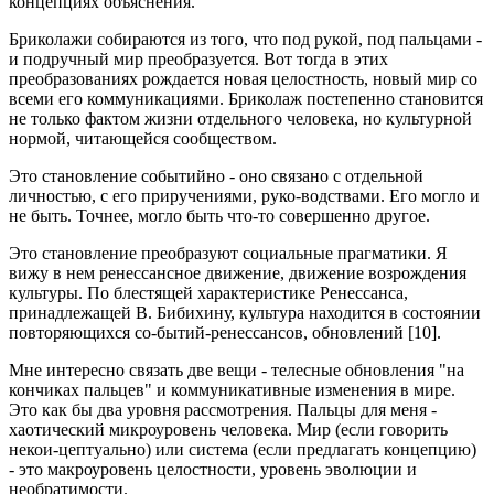
концепциях объяснения.
Бриколажи собираются из того, что под рукой, под пальцами -
и подручный мир преобразуется. Вот тогда в этих
преобразованиях рождается новая целостность, новый мир со
всеми его коммуникациями. Бриколаж постепенно становится
не только фактом жизни отдельного человека, но культурной
нормой, читающейся сообществом.
Это становление событийно - оно связано с отдельной
личностью, с его приручениями, руко-водствами. Его могло и
не быть. Точнее, могло быть что-то совершенно другое.
Это становление преобразуют социальные прагматики. Я
вижу в нем ренессансное движение, движение возрождения
культуры. По блестящей характеристике Ренессанса,
принадлежащей В. Бибихину, культура находится в состоянии
повторяющихся со-бытий-ренессансов, обновлений [10].
Мне интересно связать две вещи - телесные обновления "на
кончиках пальцев" и коммуникативные изменения в мире.
Это как бы два уровня рассмотрения. Пальцы для меня -
хаотический микроуровень человека. Мир (если говорить
некои-цептуально) или система (если предлагать концепцию)
- это макроуровень целостности, уровень эволюции и
необратимости.