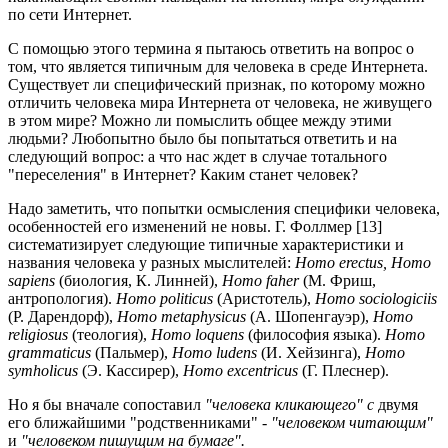
по сети Интернет.
С помощью этого термина я пытаюсь ответить на вопрос о
том, что является типичным для человека в среде Интернета.
Существует ли специфический признак, по которому можно
отличить человека мира Интернета от человека, не живущего
в этом мире? Можно ли помыслить общее между этими
людьми? Любопытно было бы попытаться ответить и на
следующий вопрос: а что нас ждет в случае тотального
"переселения" в Интернет? Каким станет человек?
Надо заметить, что попытки осмысления специфики человека,
особенностей его изменений не новы. Г. Фоллмер [13]
систематизирует следующие типичные характеристики и
названия человека у разных мыслителей:
Homo erectus, Homo
sapiens
(биология, К. Линней),
Homo faher
(M. Фриш,
антропология).
Homo politicus
(Аристотель),
Homo sociologiciis
(P. Дарендорф),
Homo metaphysicus
(А. Шопенгауэр),
Homo
religiosus
(теология),
Homo loquens
(философия языка).
Homo
grammaticus
(Пальмер),
Homo ludens
(И. Хейзинга),
Homo
symholicus
(Э. Кассирер),
Homo excentricus
(Г. Плеснер).
Но я бы вначале сопоставил
"человека кликающего" с
двумя
его ближайшими "родственниками" -
"человеком читающим"
и
"человеком пишущим на бумаге".