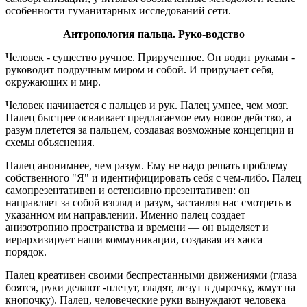
особенности гуманитарных исследований сети.
Антропология пальца. Руко-водство
Человек - существо ручное. Прирученное. Он водит руками -
руководит подручным миром и собой. И приручает себя,
окружающих и мир.
Человек начинается с пальцев и рук. Палец умнее, чем мозг.
Палец быстрее осваивает предлагаемое ему новое действо, а
разум плетется за пальцем, создавая возможные концепции и
схемы объяснения.
Палец анонимнее, чем разум. Ему не надо решать проблему
собственного "Я" и идентифицировать себя с чем-либо. Палец
самопрезентативен и остенсивно презентативен: он
направляет за собой взгляд и разум, заставляя нас смотреть в
указанном им направлении. Именно палец создает
анизотропию пространства и времени — он выделяет и
иерархизирует наши коммуникации, создавая из хаоса
порядок.
Палец креативен своими беспрестанными движениями (глаза
боятся, руки делают -плетут, гладят, лезут в дырочку, жмут на
кнопочку). Палец, человеческие руки вынуждают человека