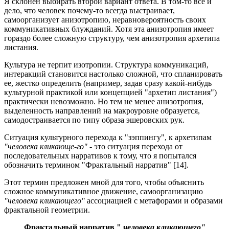
Я склонен выбирать второй вариант ответа. В том-то все и
дело, что человек почему-то всегда выстраивает,
самоорганизует анизотропию, неравновероятность своих
коммуникативных блужданий. Хотя эта анизотропия имеет
гораздо более сложную структуру, чем анизотропия архетипа
листания.
Культура не терпит изотропии. Структура коммуникаций,
интеракций становится настолько сложной, что спланировать
ее, жестко определить (например, задав сразу какой-нибудь
культурной практикой или концепцией "архетип листания")
практически невозможно. Но тем не менее анизотропия,
выделенность направлений на макроуровне образуется,
самодостраивается по типу образа эшеровских рук.
Ситуация культурного перехода к "зэппингу", к архетипам
"человека кликающе-го" -
это ситуация перехода от
последовательных нарративов к тому, что я попытался
обозначить термином "Фрактальный нарратив" [14].
Этот термин предложен мной для того, чтобы объяснить
сложное коммуникативное движение, самоорганизацию
"человека кликающего"
ассоциацией с метафорами и образами
фрактальной геометрии.
Фрактальный нарратив "
человека кликающего"