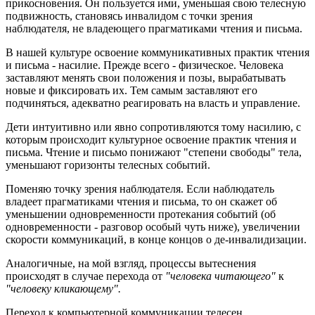
прикосновения. Он пользуется ими, уменьшая свою телесную
подвижность, становясь инвалидом с точки зрения
наблюдателя, не владеющего прагматиками чтения и письма.
В нашей культуре освоение коммуникативных практик чтения
и письма - насилие. Прежде всего - физическое. Человека
заставляют менять свои положения и позы, вырабатывать
новые и фиксировать их. Тем самым заставляют его
подчиняться, адекватно реагировать на власть и управление.
Дети интуитивно или явно сопротивляются тому насилию, с
которым происходит культурное освоение практик чтения и
письма. Чтение и письмо понижают "степени свободы" тела,
уменьшают горизонты телесных событий.
Поменяю точку зрения наблюдателя. Если наблюдатель
владеет прагматиками чтения и письма, то он скажет об
уменьшении одновременности протекания событий (об
одновременности - разговор особый чуть ниже), увеличении
скорости коммуникаций, в конце концов о де-инвалидизации.
Аналогичные, на мой взгляд, процессы вытеснения
происходят в случае перехода от
"человека читающего"
к
"человеку кликающему".
Переход к компьютерной коммуникации телесен,