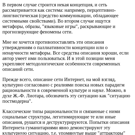
В первом случае строится некая концепция, и сеть
рассматривается как система: например, перцептивно-
лингвистическая (средство коммуникации, обладающее
системными свойствами). Во втором случае ищутся
метафоры, образы, "языковые игры", раскрывающие и
прогнозирующие феномены сети.
Мне не хочется противопоставлять эти описания
утверждениям о паллиативности концепции или о
ненаучности метафоры. Все средства описания хороши, если
автор умеет ими пользоваться. И в этой позиции меня
укрепляют методологические особенности современных
описаний сети.
Прежде всего, описание сети Интернет, на мой взгляд,
культурно согласовано с реалиями поиска новых парадигм
рациональности в современной культуре и науке. Можно, в
духе Ж.-Ф. Лиотара, обозначить эту ситуацию как "ситуацию
постмодерна".
Классические типы рациональности и связанные с ними
социальные структуры, легитимирующие те или иные
описания, рушатся и деструктурируются. Попытки описания
Интернета гуманитариями явно демонстрируют эту
культурную ситуацию, т.е. упомянутые выше "аттракторы"