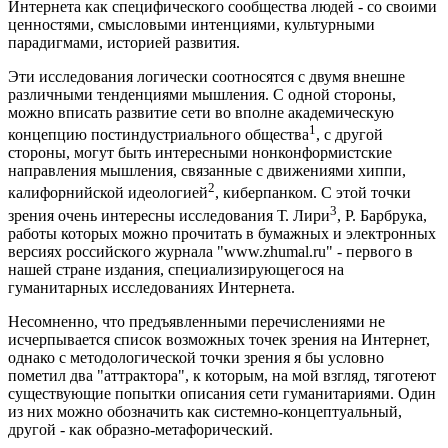
Интернета как специфического сообщества людей - со своими
ценностями, смысловыми интенциями, культурными
парадигмами, историей развития.
Эти исследования логически соотносятся с двумя внешне
различными тенденциями мышления. С одной стороны,
можно вписать развитие сети во вполне академическую
1
концепцию постиндустриального общества
, с другой
стороны, могут быть интересными нонконформистские
направления мышления, связанные с движениями хиппи,
2
калифорнийской идеологией
, киберпанком. С этой точки
3
зрения очень интересны исследования Т. Лири
, Р. Барбрука,
работы которых можно прочитать в бумажных и электронных
версиях российского журнала "www.zhumal.ru" - первого в
нашей стране издания, специализирующегося на
гуманитарных исследованиях Интернета.
Несомненно, что предъявленными перечислениями не
исчерпывается список возможных точек зрения на Интернет,
однако с методологической точки зрения я бы условно
пометил два "аттрактора", к которым, на мой взгляд, тяготеют
существующие попытки описания сети гуманитариями. Один
из них можно обозначить как системно-концептуальный,
другой - как образно-метафорический.