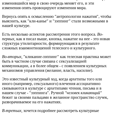
изменившийся мир в свою очередь меняет его, и эти
изменения опять провоцируют изменения мира.
Вернусь опять к осмыслению "антропологии нажатия", чтобы
выяснить, как "кли-канье" и "зэппинг" стали возможными в
нашей культуре.
Есть несколько аспектов рассмотрения этого вопроса.
Во-
первых,
как я писал выше, кнопка, нажатие на нее - это новая
структура утилитарности, формирующаяся в результате
сложных взаимоотношений телесного и культурного.
Во-вторых,
"кликание-зэппинг" как телесная практика может
быть в частном случае связана с сексуализацией
коммуникации, а в более общем - с появлением культурных
механизмов управления (желание, власть, насилие).
Это известный культурный ход, когда архетипы того или
иного (например, сексуального) влечения ассоциативно
связываются в культуре с архетипами чтения, письма и в
нашем случае - "зэппинга". Ручной
"человек кликающий"
бежит за своими пальцами в желанное пространство случек,
разворачиваемое на его нажатиях.
В-третьих,
хочется подробнее рассмотреть культурные