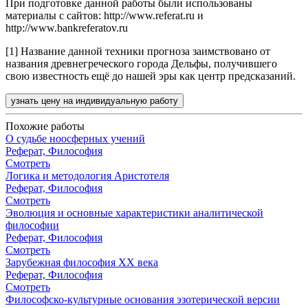
При подготовке данной работы были использованы
материалы с сайтов: http://www.referat.ru и
http://www.bankreferatov.ru
[1] Название данной техники прогноза заимствовано от
названия древнегреческого города Дельфы, получившего
свою известность ещё до нашей эры как центр предсказаний.
узнать цену на индивидуальную работу
Похожие работы
О судьбе ноосферных учений
Реферат, Философия
Смотреть
Логика и методология Аристотеля
Реферат, Философия
Смотреть
Эволюция и основные характеристики аналитической
философии
Реферат, Философия
Смотреть
Зарубежная философия ХХ века
Реферат, Философия
Смотреть
Философско-культурные основания эзотерической версии