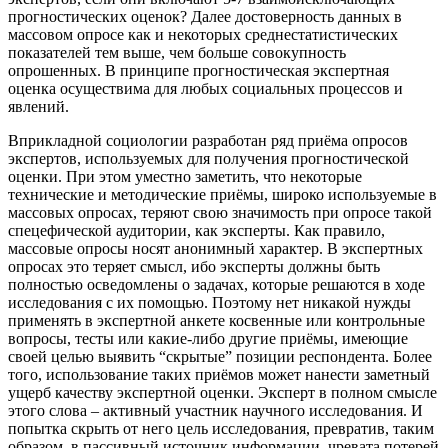
прогностических оценок? Далее достоверность данных в
массовом опросе как и некоторых среднестатистических
показателей тем выше, чем больше совокупность
опрошенных. В принципе прогностическая экспертная
оценка осуществима для любых социальных процессов и
явлений.
Вприкладной социологии разработан ряд приёма опросов
экспертов, используемых для получения прогностической
оценки. При этом уместно заметить, что некоторые
технические и методические приёмы, широко используемые в
массовых опросах, теряют свою значимость при опросе такой
спецефической аудитории, как эксперты. Как правило,
массовые опросы носят анонимный характер. В экспертных
опросах это теряет смысл, ибо эксперты должны быть
полностью осведомлены о задачах, которые решаются в ходе
исследования с их помощью. Поэтому нет никакой нужды
применять в экспертной анкете косвенные или контрольные
вопросы, тесты или какие-либо другие приёмы, имеющие
своей целью выявить “скрытые” позиции респондента. Более
того, использование таких приёмов может нанести заметный
ущерб качеству экспертной оценки. Эксперт в полном смысле
этого слова – активный участник научного исследования. И
попытка скрыть от него цель исследования, превратив, таким
образом, в пассивный источник информации, чревата потерей