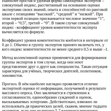
Наиболее простая и удобная форма самооценки экспертов –
совокупный индекс, рассчитанный на основании оценки
экспертами своих знаний, опыта и способностей по ранговой
шкале с позициями “высокий”, “средний” и “низкий”. При
этом первой позиции присваивается числовое значение “1”,
второй – “0,5”, третий – “0”. В таком случае совокупный
индекс –коэффициент уровня компетентности эксперта
вычисляется по формуле.
Коэффицент уровня компетентности коеблется в интервале от
0 до 1. Обычно в группу экспертов принято включать тех, у
кого индекс компетентности не менее среднего 0,5 и выше –1.
Метод коллективной оценки применяется для формирования
группы экспертов в том случае, когда они иеют
представление друг о друге как специалисты. Такая ситуация
характерна для учёных, творческих деятелей, политииков,
эономистов.
Прогноз. В нём наиболее наглядно проявляется отличие
экспертной оценки от информации, получаемой в результате
массового опроса. Оно заключается в стремлении к
согласованности, единообразию суждений и оценок,
высказываемых эспертами. Действительно, взможно ли
использовать дя пракических целей, скажем, мнение тидцати
экспертов, если они включают 5-7 взаимоисключающих