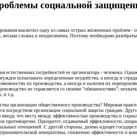
проблемы социальной защищен
ования высветил одну из самых острых жизненных проблем - о
и, весьма сложна и неоднозначна. Поэтому необходимо разобрать
ия естественных потребностей ее организатора - человека. Одн
ынужден испытывать определенные неудобства, а иногда и страда
зможностях их производства, а иногда и наличия их перепроиз
 производство не справляется со своими “обязанностями”; нехв
 и т.д.
ства организации общественного производства? Мировая практи
тся посредством организации социальной защиты граждан. Друг
 в ввиду, что месту между эффективностью произ­водства и со
нное противоречие. Приоритет, отдаваемый эф­фективности, оп
альных отношений. С другой стороны, далеко идущее государст
принимательской инициативы, снижению эффективности и конк