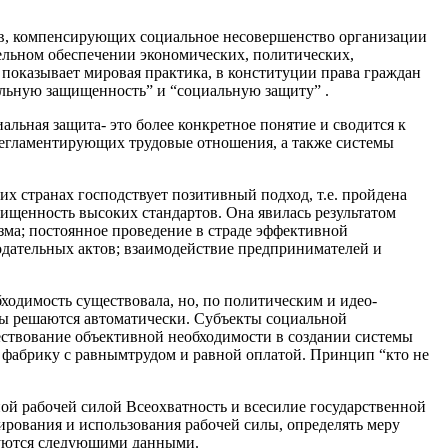
ов, компенсирующих социальное несовершенство организации
тельном обеспечении экономических, политических,
 показывает мировая практика, в конституции права граждан
альную защищенность” и “социальную защиту” .
альная защита- это более конкретное понятие и сводится к
, регламентирующих трудовые отношения, а также системы
 странах господствует позитивный подход, т.е. пройде­на
ищенность высоких стандартов. Она явилась результатом
ма; постоянное проведение в страде эффективной
о­дательных актов; взаимодействие предпринимателей и
ходимость существовала, но, по политическим и идео­
емы решаются автоматически. Субъекты социальной
ствование объективной необходимости в создании системы
 фабрику с равнымтрудом и равной оплатой. Принцип “кто не
ой рабочей силой Всеохватность и всесилие государственной
рования и использования рабочей силы, опреде­лять меру
изуются следующими данными.