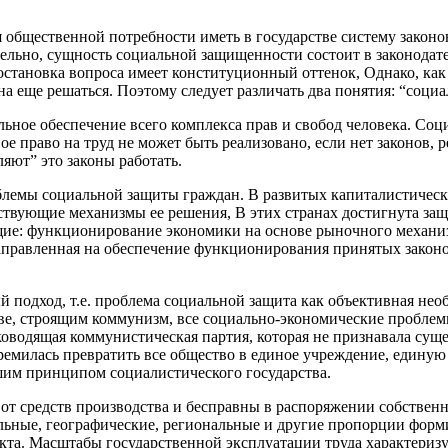
 общественной потребности иметь в государстве систему закон
тельно, сущность социальной защищенности состоит в законода
остановка вопроса имеет конституционный оттенок, Однако, как
а еще решаться. Поэтому следует различать два понятия: “соци
ьное обеспечение всего комплекса прав и свобод че­ловека. Соци
ое право на труд не может быть реализовано, если нет законов
яют” это законы работать.
емы социальной защиты граждан. В развитых капиталисти­ческих
ствующие механизмы ее решения, В этих странах достигнута защ
щие: функционирование экономики на основе рыночного механиз
напра­вленная на обеспечение функционирования принятых закон
 подход, т.е. проблема социальной защита как объективная необ
тве, строящим коммунизм, все социально-экономические про­бл
водящая коммунистическая партия, которая не признавала суще
емилась превратить все общество в единое учреждение, единую
ейшим принципом социалистического государства.
т средств производства и бесправны в распоряжении собственн
ьные, географические, региональные и другие про­порции форми
дукта. Масштабы государственной эксплуатации труда характер