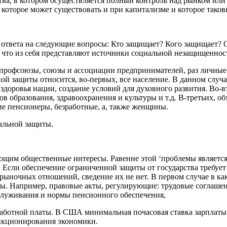
тва, в котором осуществляется полный контроль над рынком ил
 которое может существовать и при капитализме и которое тако
твета на следующие вопросы: Кто защищает? Кого защищает? От 
, что из себя представляют источники социальной незащищеннос
, профсоюзы, союзы и ассоциации предпринимателей, раз личные
й защиты относится, во-первых, все население. В данном случа
здоровья нации, создание условий для духовного развития. Во-в
 образования, здравоох­ранения и культуры и т.д. В-третьих, 
е пенсионеры, безработные, а, также женщины.
альной защиты.
щим общественные интересы. Равенне этой ‘проблемы является 
сли обеспечение ограниченной защиты от государ­ства требует
ыночных отношений, сведение их не нет. В первом слу­чае в как
ы. Например, правовые акты, регулирующие: трудовые соглашен
служивания и нормы пенсионного обеспечения,
ботной платы. В США минимальная почасовая ставка зарпла­ты р
ункционирования экономики.