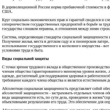
В дореволюционной России норма прибавочной стоимости в ф
США.
Круг социально-экономических прав и гарантий сводился и с
соперничеством государственных предприятий в борьбе за тру
государства слишком неравны, и отношения между ними строи
Система, определяющая стандарты социальной защищенности в
Получение жилья, места в детском саду и и пионерском лагере,
использование государственного и колхозного имущества - вот
условиями труда и быта.
Виды социальной защиты
С точки зрения трудового вклада в общественное производство
членам общества гарантированного минимума уровня жизни, .
одежде, достаточный для поддержания здоровья и работоспосо
требование каждого члена общества и является естественным
Абсолютная социальная защищенность представляет собой обес
абсолютной защищенности - застраховать отдельных членов общ
вида защищенности есть, по сути дела, проведение в жизнь“сп
объективными результатами его труда. Это обеспече­ние для о