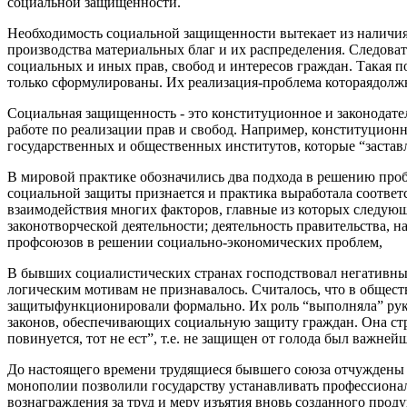
социальной защищенности.
Необходимость социальной защищенности вытекает из наличия
производства материальных благ и их распределения. Следова
социальных и иных прав, свобод и интересов граждан. Такая п
только сформулированы. Их реализация-проблема котораядолжн
Социальная защищенность - это конституционное и зако­нодател
работе по реализации прав и свобод. Например, конституционн
государственных и общественных институтов, которые “заставл
В мировой практике обозначились два подхода в решению пробл
социальной защиты признается и практика выработала соответ
взаимодействия многих факторов, главные из которых следую
законотворческой деятельности; деятельность правительства, 
профсою­зов в решении социально-экономических проблем,
В бывших социалистических странах господствовал нега­тивный
логическим мотивам не признавалось. Считалось, что в общес
защитыфункционировали формально. Их роль “выполняла” руко
законов, обеспечивающих социальную защиту граждан. Она стр
повинуется, тот не ест”, т.е. не защищен от голода был важн
До настоящего времени трудящиеся бывшего союза отчуждены о
монополии позволили государству устанавливать профессионал
вознаграждения за труд и меру изъятия вновь созданного про