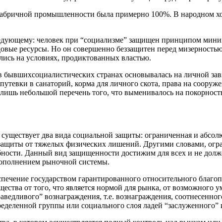
абричной промышленности была примерно 100%. В народном хоз
ледующему: человек при “социализме” защищен принципом мини
довые ресурсы. Но он совершенно беззащитен перед мизерность
лись на условиях, продиктованных властью.
 бывшихсоциалистических странах основывалась на личной зав
 путевки в санаторий, корма для личного скота, права на сооруж
 лишь небольшой перечень того, что выменивалось на покорност
 существует два вида социальной защиты: ограниченная и абсол
защиты от тяжелых физических лишений. Другими словами, огра
бности. Данный вид защищенности достижим для всех и не долже
 дополнением рыночной системы.
печение государством гарантированного относительного благоп
ества от того, что является нормой для рынка, от возможного у
раведливого” вознаграждения, т.е. вознаграждения, соотнесенно
пределенной группы или социального слоя ладей “заслуженного”