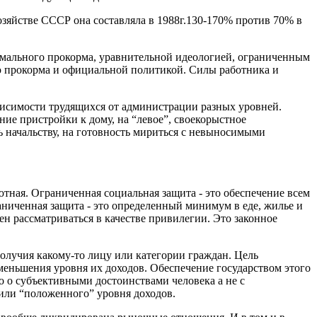
яйстве СССР она составляла в 1988г.130-170% против 70% в
мального прокорма, уравнительной идеологией, ограниченным
ю прокорма и официальной политикой. Силы работника и
исимости трудящихся от администрации разных уровней.
ение пристройки к дому, на “левое”, своекорыстное
ь начальству, на готовность мириться с невыносимыми
ютная. Ограниченная социальная защита - это обеспечение всем
ниченная защита - это определенный минимум в еде, жилье и
н рассматриваться в качестве привилегии. Это законное
олучия какому-то лицу или категории граждан. Цель
меньшения уровня их доходов. Обеспечение государст­вом этого
го о субъективными достоинствами человека а не с
 или “положенного” уровня доходов.