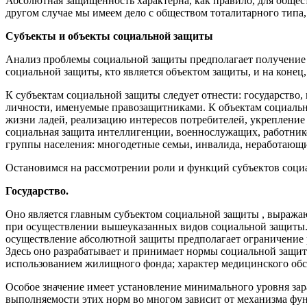
Абсолютная защищенность характерна, как правило, для общес
другом случае мы имеем дело с обществом тоталитарного типа,
Субъекты и объекты социальной защиты
Анализ проблемы социальной защиты предполагает получение о
социальной защиты, кто является объектом защиты, и на конец
К субъектам социальной защиты следует отнести: государство
личности, именуемые правозащитниками. К объектам социально
жизни ладей, реализацию ин­тересов потребителей, укрепление 
социальная защита интеллигенции, военнослужащих, работников
группы населения: многодетные семьи, инвалида, неработающи
Остановимся на рассмотрении роли и функций субъектов соци
Государство.
Оно является главным субъектом социальной защиты , выражаю
при осуществлении вышеуказанных видов социальной защиты. Е
осуществление абсолютной защиты предполагает ограниче­ние р
Здесь оно разрабатывает и принимает нормы социальной защит
использованием жилищного фонда; характер медицинского об
Особое значение имеет установление минимального уровня зара
выполняемости этих норм во многом зависит от механизма ф