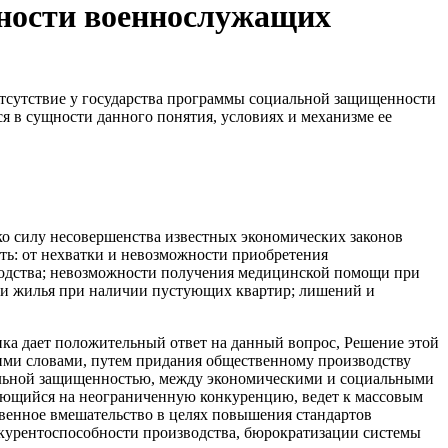
ности военнослужащих
тсутствие у государства программы социальной защищенности
ся в сущности данного понятия, условиях и механизме ее
ако силу несовершенства известных экономических законов
ть: от нехватки и невозможности приобретения
водства; невозможности получения медицинской помощи при
атки жилья при наличии пустующих квартир; лишений и
ка дает положительный ответ на данный воп­рос, Решение этой
ими словами, путем придания общественному производству
циальной защищенностью, между экономическими и социальными
ирающийся на неограниченную конкуренцию, ведет к массовым
венное вмешательство в целях повышения стандартов
урентоспособности производства, бюрократизации системы