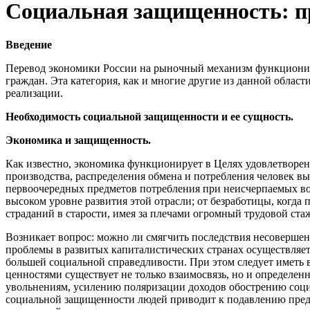
Социальная защищенность: 
Введение
Перевод экономики России на рыночный механизм функционир
граждан. Эта категория, как и многие другие из данной област
реализации.
Необходимость социальной защищенности и ее сущность.
Экономика и защищенность.
Как известно, экономика функционирует в Целях удовлетворен
производства, распределения обмена и потребления человек в
первоочередных предметов потребления при неисчерпаемых во
высоком уровне развития этой отрасли; от безработицы, когда
страданий в старости, имея за плечами огромный трудовой стаж,
Возникает вопрос: можно ли смягчить последствия несовершен
проблемы в развитых капиталистических странах осуществляе
большей социальной справедливости. При этом следует иметь
ценностями существует не только взаимосвязь, но и определе
увольнениям, усилению поляризации доходов обострению соци
социальной защищенности людей приводит к подавлению пред