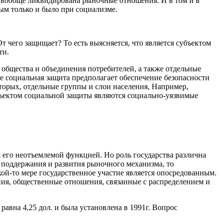
и вообще ликвидирована рыночные отношения. И в том и в
вым только и было при социализме.
чего защищает? То есть выясняется, что является субъек­том
ти.
 общества и объединения потребителей, а также отдельные
е социальная защита предполагает обеспечение безопасности
торых, отдельные груп­пы и слои населения, Например,
объектом социальной защиты являются социально-уязвимые
его неотъемлемой функцией. Но роль государства различна
 поддержания и развития рыночного механизма, то
ой-то мере государственное участие является опо­средованным.
ия, общественные отношения, связанные с распределением и
авна 4,25 дол. и была установлена в 1991г. Вопрос