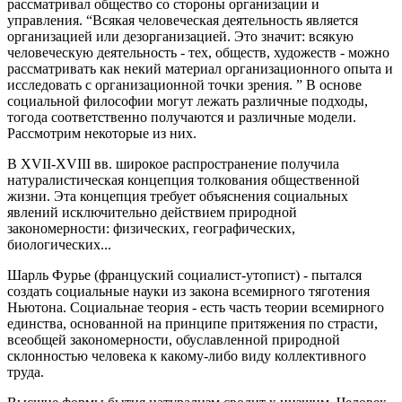
рассматривал общество со стороны организации и
управления. “Всякая человеческая деятельность является
организацией или дезорганизацией. Это значит: всякую
человеческую деятельность - тех, обществ, художеств - можно
рассматривать как некий материал организационного опыта и
исследовать с организационной точки зрения. ” В основе
социальной философии могут лежать различные подходы,
тогода соответственно получаются и различные модели.
Рассмотрим некоторые из них.
В XVII-XVIII вв. широкое распространение получила
натуралистическая концепция толкования общественной
жизни. Эта концепция требует объяснения социальных
явлений исключительно действием природной
закономерности: физических, географических,
биологических...
Шарль Фурье (француский социалист-утопист) - пытался
создать социальные науки из закона всемирного тяготения
Ньютона. Социальнае теория - есть часть теории всемирного
единства, основанной на принципе притяжения по страсти,
всеобщей закономерности, обуславленной природной
склонностью человека к какому-либо виду коллективного
труда.