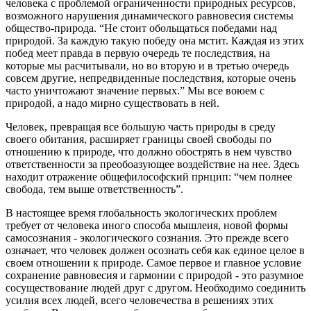
человека с проблемой ограниченности природных ресурсов,
возможного нарушения динамического равновесия системы
общество-природа. “Не стоит обольщаться победами над
природой. За каждую такую победу она мстит. Каждая из этих
побед меет правда в первую очередь те последствия, на
которые мы расчитывали, но во вторую и в третью очередь
совсем другие, непредвиденные последствия, которые очень
часто уничтожают значение первых.” Мы все воюем с
природой, а надо мирно существовать в ней.
Человек, превращая все большую часть природы в среду
своего обитания, расширяет границы своей свободы по
отношению к природе, что должно обострять в нем чувство
ответственности за преобоазующее воздействие на нее. Здесь
находит отражение общефилософский прнцип: “чем полнее
свобода, тем выше ответственность”.
В настоящее время глобальность экологических проблем
требует от человека иного способа мышлеия, новой формы
самосознания - экологического сознания. Это прежде всего
означает, что человек должен осознать себя как единое целое в
своем отношении к природе. Самое первое и главное условие
сохранение равновесия и гармонии с природой - это разумное
сосуществование людей друг с другом. Необходимо соединить
усилия всех людей, всего человечества в решениях этих