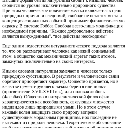
Высшие формы бытия натурализм сводит к низшим. Человек
сводится до уровня исключительно природного существа.
При этом человеческое поведение жестко включается в цепь
природных причин и следствий, свободе не остается места и
концепция социальных событий принимает фаталистическую
окраску. В системе Гоббса Свобода всего-лишь модификация
необходимой причины. “Каждое добровольное действие
является вынужденным”, “все действия необходимы”.
Еще одним недостатком натуралистического подхода является
то, что он рассматривает человека как некий социальный
атом, а общество как механический агрегат таких атомов,
замкнутых исключительно на своих интересах.
Иными словами натурализм замечает в человеке только
природную субстанцию. В результате и человеческие связи
обретают приобретают характер. Общество призается, но в
качестве цементирующего начала берется или польза
(просветители XVII-XVIII вв.), или половая любовь
(Феербах). Общество в натуралистической философии
характеризуется как всеобщность, связующая множество
индивидов лишь природными узами. Но в этом случае
каждый волен защищать свою природу вопреки
существующим моральным принципам, ибо последние не
вытекают из природы человека. Теоретическое обоснование
этой исключительно эгоистической жизненной позиции дал