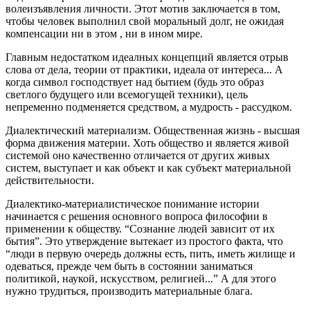
волеизъявления личности. Этот мотив заключается в том,
чтобы человек выполнил свой моральный долг, не ожидая
компенсации ни в этом , ни в ином мире.
Главным недостатком идеалных концепций является отрыв
слова от дела, теории от практики, идеала от интереса... А
когда символ господствует над бытием (будь это образ
светлого будущего или всемогущей техники), цель
непременно подменяется средством, а мудрость - рассудком.
Диалектический материализм. Общественная жизнь - высшая
форма движения материи. Хоть общество и является живой
системой оно качественно отличается от других живых
систем, выступает и как объект и как субъект материальной
действительности.
Диалектико-материалистическое понимание истории
начинается с решения основного вопроса философии в
применении к обществу. “Сознание людей зависит от их
бытия”. Это утверждение вытекает из простого факта, что
“люди в первую очередь должны есть, пить, иметь жилище и
одеваться, прежде чем быть в состоянии заниматься
политикой, наукой, искусством, религией...” А для этого
нужно трудиться, производить материальные блага.