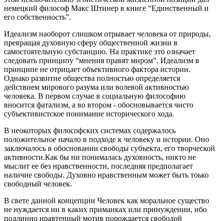
немецкий философ Макс Штинер в книге “Единственный и
его собственность”.
Идеализм наоборот слишком отрывает человека от природы,
превращая духовную сферу общественной жизни в
самостоятельную субстанцию. На практике это означает
следовать принципу “мнения правят миром”. Идеализм в
принципе не отрицает объективного фактора истории.
Однако развитие общества полностью определяется
действием мирового разума или волевой активностью
человека. В первом случае в социальную философию
вносится фатализм, а во втором - обосновывается чисто
субъективистское понимание исторического хода.
В неокоторых философских системах содержалось
положительное начало в подходе к человеку и истории. Оно
заключалось в обосновании свободы субъекта, его творческой
активности.Как бы ни понималась духовность, никто не
мыслит ее без нравственности, последняя предполагает
наличие свободы. Духовно нравственным может быть тоько
свободный человек.
В свете данной концепции Человек как моральное существо
не нуждается ни в каких приманках или принуждении, ибо
подлинно нравтенный мотив порождается свободой