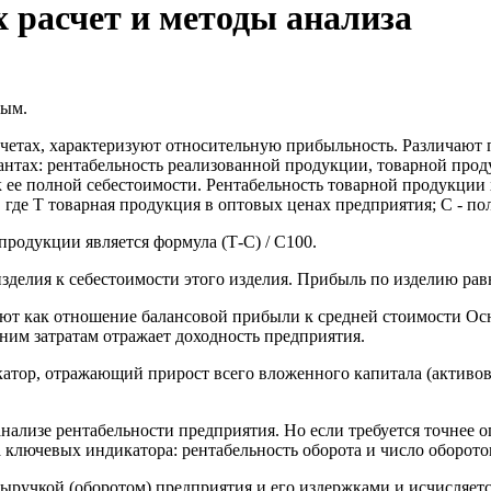
 расчет и методы анализа
ным.
четах, характеризуют относительную прибыльность. Различают 
антах: рентабельность реализованной продукции, товарной прод
ее полной себестоимости. Рентабельность товарной продукции 
, где Т товарная продукция в оптовых ценах предприятия; С - п
родукции является формула (Т-С) / С100.
зделия к себестоимости этого изделия. Прибыль по изделию рав
еляют как отношение балансовой прибыли к средней стоимости
им затратам отражает доходность предприятия.
катор, отражающий прирост всего вложенного капитала (активов
нализе рентабельности предприятия. Но если требуется точнее 
 ключевых индикатора: рентабельность оборота и число оборото
ыручкой (оборотом) предприятия и его издержками и исчисляетс