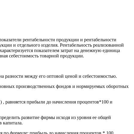
показатели рентабельности продукции и рентабельности
укции и отдельного изделия. Рентабельность реализованной
характеризуется показателем затрат на денежную единица
олная себестоимость товарной продукции.
на разности между его оптовой ценой и себестоимостью.
 Основных производственных фондов и нормируемых оборотных
) , равняется прибыли до начисления процентов*100 и
определить развитие фирмы исходя из уровня ее общей
в капитала.
я по формуле: прибыль до начисления процентов * 100