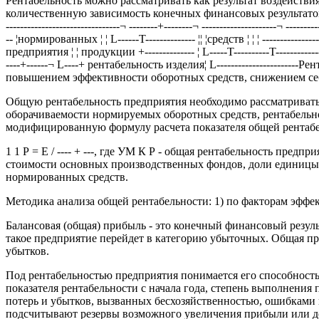
Рентабельность можно рассматривать как результат воздействия
количественную зависимость конечных финансовых результатов про
--------------------------------¬ --------+--------¬ --------------------
-- ¦нормированных ¦ ¦ L------T-------------- ¦¦ ¦средств ¦ ¦ ¦ --------------
предприятия ¦ ¦ продукции +-------------- ¦ L-----T----------T--------------
----+------¬ L----+ рентабельность изделия¦ L------------------
повышением эффективности оборотных средств, снижением се
Общую рентабельность предприятия необходимо рассматривать
оборачиваемости нормируемых оборотных средств, рентабельно
модифицированную формулу расчета показателя общей рентаб
1 1 Р = Е / ---- + ---, где УМ К Р - общая рентабельность пре
стоимости основных производственных фондов, доли единицы;
нормированных средств.
Методика анализа общей рентабельности: 1) по факторам эффе
Балансовая (общая) прибыль - это конечный финансовый резул
такое предприятие перейдет в категорию убыточных. Общая пр
убытков.
Под рентабельностью предприятия понимается его способность
показателя рентабельности с начала года, степень выполнения
потерь и убытков, вызванных бесхозяйственностью, ошибками 
подсчитывают резервы возможного увеличения прибыли или д