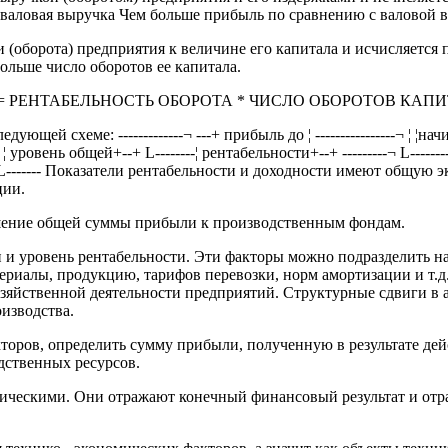
---- валовая выручка Чем больше прибыль по сравнению с валовой
ки (оборота) предприятия к величине его капитала и исчисл
 больше число оборотов ее капитала.
ТИ = РЕНТАБЕЛЬНОСТЬ ОБОРОТА * ЧИСЛО ОБОРОТОВ КАП
схеме: -------------¬ ---+ прибыль до ¦ ----------------¬ ¦ ¦начисл
учка¦ ¦ уровень общей+--+ L--------¦ рентабельности+--+ ---------¬ L--------
-+ активы¦ L------- Показатели рентабельности и доходности имеют о
ции.
ошение общей суммы прибыли к производственным фондам.
и уровень рентабельности. Эти факторы можно подразделить на
ериалы, продукцию, тарифов перевозки, норм амортизации и т.д
озяйственной деятельности предприятий. Структурные сдвиги в
изводства.
кторов, определить сумму прибыли, полученную в результате д
дственных ресурсов.
ическими. Они отражают конечный финансовый результат и отра