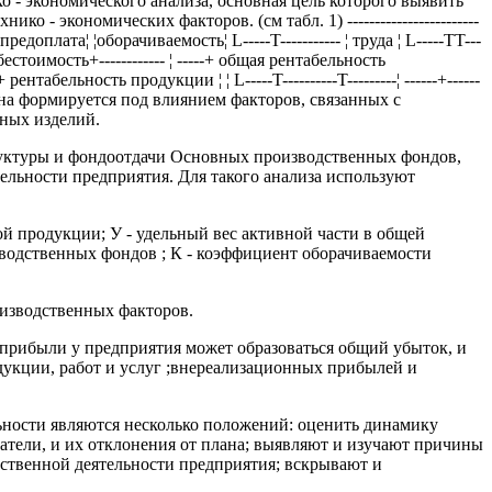
о - экономического анализа, основная цель которого выявить
 экономических факторов. (см табл. 1) ------------------------
+-+ предоплата¦ ¦оборачиваемость¦ L-----T----------- ¦ труда ¦ L-----TT---
--¬ ¦ себестоимость+------------ ¦ -----+ общая рентабельность
----+ рентабельность продукции ¦ ¦ L-----T----------T---------¦ ------+------
са, она формируется под влиянием факторов, связанных с
ных изделий.
руктуры и фондоотдачи Основных производственных фондов,
ельности предприятия. Для такого анализа используют
нной продукции; У - удельный вес активной части в общей
водственных фондов ; К - коэффициент оборачиваемости
оизводственных факторов.
 прибыли у предприятия может образоваться общий убыток, и
дукции, работ и услуг ;внереализационных прибылей и
ьности являются несколько положений: оценить динамику
затели, и их отклонения от плана; выявляют и изучают причины
йственной деятельности предприятия; вскрывают и