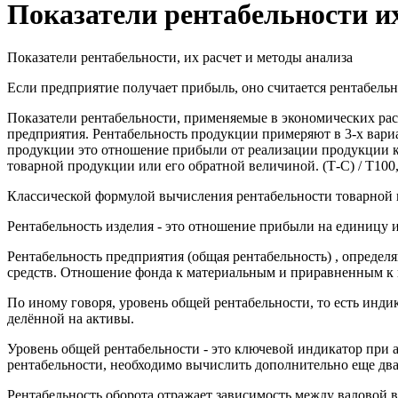
Показатели рентабельности их
Показатели рентабельности, их расчет и методы анализа
Если предприятие получает прибыль, оно считается рентабель
Показатели рентабельности, применяемые в экономических рас
предприятия. Рентабельность продукции примеряют в 3-х вари
продукции это отношение прибыли от реализации продукции к 
товарной продукции или его обратной величиной. (Т-С) / Т100
Классической формулой вычисления рентабельности товарной п
Рентабельность изделия - это отношение прибыли на единицу и
Рентабельность предприятия (общая рентабельность) , опред
средств. Отношение фонда к материальным и приравненным к н
По иному говоря, уровень общей рентабельности, то есть инди
делённой на активы.
Уровень общей рентабельности - это ключевой индикатор при а
рентабельности, необходимо вычислить дополнительно еще два
Рентабельность оборота отражает зависимость между валовой в