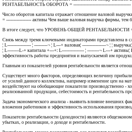
РЕНТАБЕЛЬНОСТЬ ОБОРОТА = -----------------------------------
Число оборотов капитала отражает отношение валовой выруч
= ----------------- активы Чем выше валовая выручка фирмы, тем
В итоге следует, что УРОВЕНЬ ОБЩЕЙ РЕНТАБЕЛЬНОС
Связь между тремя ключевыми индикаторами представлена в следующей 
¦ L---------------- ¦ ---------¬ ¦ L---+ валовая¦ ----------------¬ ¦ ¦ выр
¦ L--------L-+ капитала +---+: L--------------- ¦ --------¬ L--
эффективность работы предприятия и выпускаемой им продук
Главным из показателей уровня рентабельности является отн
Существует много факторов, определяющих величину прибыли 
от усилий данного коллектива, например изменение цен на мат
воздействуют на обобщающие показатели производственно - х
реализованной продукции, себестоимость и рентабельность про
Задача экономического анализа - выявить влияние внешних фа
вложения работников и эффективность использования произво
Показатели рентабельности (доходности) являются общеэконом
убытках, о реализации, о доходе и рентабельности.