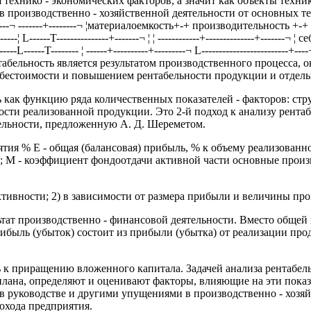
 технико - экономических факторов, а значит как объекты техник
изводственно - хозяйственной деятельности от основных технико -
-¬ ------------¬ -------+--------¬ ¦материалоемкость+-+ производительность 
-------¦ L------T---------------+-------¬ ¦ ¦ ------------+--------------+-----
---L------T-------- ¦ ------+----------+---------¬ L-------------------------+
-----Рентабельность является результатом производственного процес
бестоимости и повышением рентабельности продукции и отдель
 как функцию ряда количественных показателей - факторов: ст
сти реализованной продукции. Это 2-й подход к анализу рентаб
ельности, предложенную А. Д. Шереметом.
дприятия % Е - общая (балансовая) прибыль, % к объему реализова
 М - коэффициент фондоотдачи активной части основные произ
ктивности; 2) в зависимости от размера прибыли и величины пр
ьтат производственно - финансовой деятельности. Вместо общей
ибыль (убыток) состоит из прибыли (убытка) от реализации про
 к приращению вложенного капитала. Задачей анализа рентабел
 плана, определяют и оценивают факторы, влияющие на эти пока
в руководстве и другими упущениями в производственно - хозя
охода предприятия.