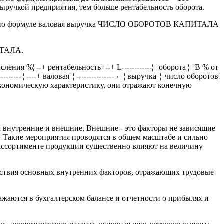
 выручкой предприятия, тем больше рентабельность оборота.
яется по формуле валовая выручка ЧИСЛО ОБОРОТОВ КАПИТАЛА
ИТАЛА.
ения %¦ --+ рентабельность+--+ L------------¦ ¦ оборота ¦ ¦ В % от
-------- ¦ ----+ валовая¦ ¦ ---------------¬ ¦ ¦ выручка¦ ¦ ¦число оборотов¦
бщую экономическую характеристику, они отражают конечную
 внутренние и внешние. Внешние - это факторы не зависящие
. Такие мероприятия проводятся в общем масштабе и сильно
 ассортименте продукции существенно влияют на величину
ействия основных внутренних факторов, отражающих трудовые
жаются в бухгалтерском балансе и отчетности о прибылях и