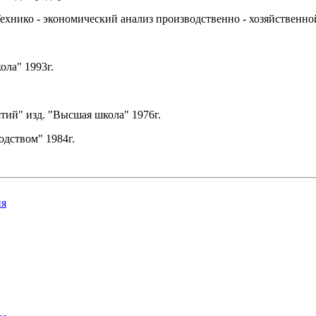
нико - экономический анализ производственно - хозяйственной
ола" 1993г.
ий" изд. "Высшая школа" 1976г.
одством" 1984г.
ия