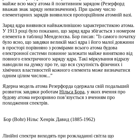
майже всю масу атома й позитивним зарядом (Резерфорд
вважав знак заряду невизначеним). При цьому число
елементарних зарядів виявилося пропорційним атомній вазі.
Заряд ядра виявився найважливішою характеристикою атома.
У 1913 році було показано, що заряд ядра збігається з номером
елемента в таблиці Менделєєва. Бор писав: ”Із самого початку
було ясно, що завдяки великій масі ядра і його малої довжини
в просторі порівняно з розмірами всього атома будова
електронної системи повинне залежати майже винятково від
повного електричного заряду ядра. Такі міркування відразу
наводили на думку про те, що вся сукупність фізичних і
хімічних властивостей кожного елемента може визначатися
одним цілим числом...”
Ядерна модель атома Резерфорда одержала свій подальший
розвиток завдяки роботам
Нільса Бора
, у яких вчення про
будову атома нерозривно пов’язується з вченням про
походження спектрів.
Бор (Bohr) Нільс Хенрік Давид (1885-1962)
Лінійні спектри виходять при розкладанні світла що