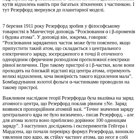
кутів відхилень навіть при багатьох зіткненнях з частинкою. І
тут Резерфорд звернувся до планетарної моделі.
7 березня 1911 року Резерфорд зробив у філософському
товаристві в Манчестері доповідь “Розсіювання α і β-променів
і будова атома”. У доповіді він, зокрема, говорив:
“Розсіювання заряджених часток може бути пояснено, якщо
припустити такий атом, що складається з центрального
електричного заряду, зосередженого в точці й оточеного
однорідним сферичним розподілом протилежної електрики
рівної величини. При такому пристрої α і β-частки, коли вони
проходять на близькій відстані від центра атома, отримують
великі відхилення, хоча імовірність такого відхилення мала”.
Бомбардування золотої фольги α-частинками проводили на
такому пристрої.
Важливим наслідком теорії Резерфорда була вказівка на заряд
атомного центра, що Резерфорд поклав рівним ±Ne. Заряд
виявився пропорційним атомній вазі. “Точне значення заряду
центрального ядра не було визначено,- писав Резерфорд, - але
для атома золота воно приблизно дорівнює 100 одиницям
заряду”. З наступних досліджень і експериментів Гейгера і
Мардсена, що почали перевірку формул Резерфорда, виникло
уявлення про ядро, як стійку частину атома, що несе в собі