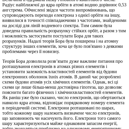
Радіус найближчої до ядра орбіти в атомі водню дорівнює 0,53
ангстрема. Обчислені звідси частоти випромінювань, що
супроводжують переходи електрона з однієї орбіти на іншу,
виявилися в точності співпадаючими з частотами, знайденими
на досліді для ліній водневого спектра. Тим самим була
доведена правильність розрахунку стійких орбіт, а разом з тим
і можливість застосувати постулати Бора для таких
розрахунків. Надалі теорія Бора була поширена і на атомну
структуру інших елементів, хоча це було пов'язано з деякими
проблемами через її новизну.
Теорія Бора дозволила розв’язати дуже важливе питання про
розташування електронів в атомах різних елементів і
установити залежність властивостей елементів від будови
електронних оболонок їхніх атомів. В даний час розроблені
схеми будови атомів усіх хімічних елементів. Однак, всі ці
схеми це лише більш-менш достовірна гіпотеза, що дозволяє
пояснити багато фізичних і хімічнихвластивостей елементів.
Як раніш уже було сказано, число електронів, що обертаються
навколо ядра атома, відповідає порядковому номеру елемента
в періодичній системі. Електрони розташовані по шарах,
тобто кожному шару належить визначене число електронів,
що заповнюють чи насичують його. Електрони того самого
шару характеризуються майже однаковим запасом енергії,
тобто знаходяться приблизно на однаковому енергетичному