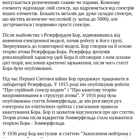
випускається розпеченими газами чи парами. Кожному
елементу відповідає свій спектр, що відрізняється від спектрів
інших елементів. Більшість металів дає дуже складні спектри,
що містять величезне числоліній (у заліза до 5000), але
зустрічаються і порівняно прості спектри.
Після знайомства з Резерфордом Бор, відмовившись від
вивчення електронної моделі, почав роботу в його групі.
Звернувшись до планетарної моделі, Бор створив на її основі
теорію атома Резерфорда-Бора. Резерфорд зрозумів
революційний характер ідей Бора й обговорив з ним основи
цієї теорії, висловив критичні зауваження, після чого статті
Бора були опубліковані.
Під час Першої Світової війни Бор продовжує працювати в
лабораторії Резерфорда. У 1915 році він опублікував роботи
“Про серійний спектр водню” і “Про квантову теорію
випромінювання в структурі атома”. У 1916 році була
опублікована стаття Зоммерфельда, де він розглянув рух
електрона по еліптичних орбітах і узагальнив правила
квантування Бора. Бор із захватом відгукнувся про цю статтю.
Теорія атома після відкриттів Зоммерфельда стала називатися
теорією Бора - Зоммерфельда.
У 1936 році Бор виступив зі статтею “Захоплення нейтрона і