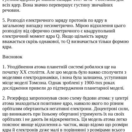
всіх ядер. Вона значно перевершує густину звичайних
речовин.
5. Розподіл електричного заряду протонів по ядру в
загальному випадку несиметрично. Мірою відхилення цього
розподілу від сферично симетричного є квадрупольний
електричний момент ядра Q. Якщо щільність заряду
вважається скрізь однакової, то Q визначається тільки формою
ядра.
Висновок
1. Уподібнення атома планетній системі робилося ще на
початку XX століття. Але цю модель було важко сполучити з
моделями електродинаміки, і вона була залишена, уступивши
місце моделі Томсона. Однак зроблені у 1900-тих роках
дослідження привели до підтвердження планетарної моделі.
2. Резерфорд запропонував свою схему будови атома: у центрі
атома знаходиться позитивне ядро, навколо якого по різним
орбіталям обертаються негативні електрони. Доцентрові сили,
що виникають при їхньому обертанні утримують їх на своїх
орбіталях і не дають їм відокремитись. Ця модель атома легко
пояснює явище відхилення a- часток, якщо відомо що розміри
ядра й електронів дуже малі в порівнянні з розмірами всього