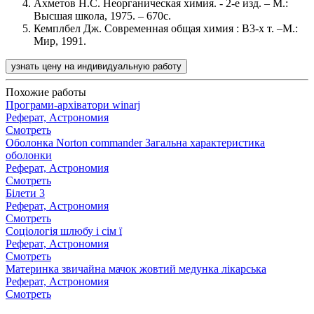
Ахметов Н.С. Неорганическая химия. - 2-е изд. – М.:
Высшая школа, 1975. – 670с.
Кемплбел Дж. Современная общая химия : В3-х т. –М.:
Мир, 1991.
узнать цену на индивидуальную работу
Похожие работы
Програми-архіватори winarj
Реферат, Астрономия
Смотреть
Оболонка Norton commander Загальна характеристика
оболонки
Реферат, Астрономия
Смотреть
Білети 3
Реферат, Астрономия
Смотреть
Соціологія шлюбу і сім ї
Реферат, Астрономия
Смотреть
Материнка звичайна мачок жовтий медунка лікарська
Реферат, Астрономия
Смотреть