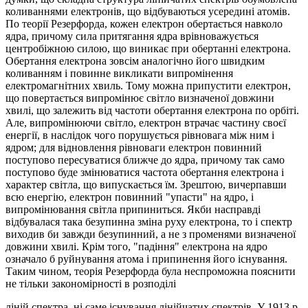
коливаннями електронів, що відбуваються усередині атомів.
По теорії Резерфорда, кожен електрон обертається навколо
ядра, причому сила притягання ядра врівноважується
центробіжною силою, що виникає при обертанні електрона.
Обертання електрона зовсім аналогічно його швидким
коливанням і повинне викликати випромінення
електромагнітних хвиль. Тому можна припустити електрон,
що повертається випромінює світло визначеної довжини
хвилі, що залежить від частоти обертання електрона по орбіті.
Але, випромінюючи світло, електрон втрачає частину своєї
енергії, в наслідок чого порушується рівновага між ним і
ядром; для відновлення рівноваги електрон повинний
поступово пересуватися ближче до ядра, причому так само
поступово буде змінюватися частота обертання електрона і
характер світла, що випускається їм. Зрештою, вичерпавши
всю енергію, електрон повинний "упасти" на ядро, і
випромінювання світла припиниться. Якби насправді
відбувалася така безупинна зміна руху електрона, то і спектр
виходив би завжди безупинний, а не з променями визначеної
довжини хвилі. Крім того, "падіння" електрона на ядро
означало б руйнування атома і припинення його існування.
Таким чином, теорія Резерфорда була неспроможна пояснити
не тільки закономірності в розподілі
ліній спектра, ні саме існування лінійчатих спектрів. У 1913 р.