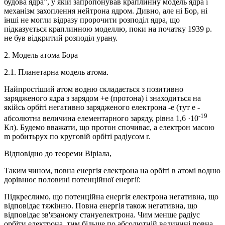
будова ядра”, у якій запропонував краплинну модель ядра і
механізм захоплення нейтрона ядром. Дивно, але ні Бор, ні
інші не могли відразу пророчити розподіл ядра, що
підказується краплинною моделлю, поки на початку 1939 р.
не був відкритий розподіл урану.
2. Модель атома Бора
2.1. Планетарна модель атома.
Найпростіший атом водню складається з позитивно
зарядженого ядра з зарядом +е (протона) і знаходиться на
якійсь орбіті негативно зарядженого електрона -е (тут е -
-19
абсолютна величина елементарного заряду, рівна 1,6 ·10
Кл). Будемо вважати, що протон спочиває, а електрон масою
m робитьрух по круговій орбіті радіусом r.
Відповідно до теореми Віріала,
Таким чином, повна енергія електрона на орбіті в атомі водню
дорівнює половині потенційної енергії:
Підкреслимо, що потенційна енергія електрона негативна, що
відповідає тяжінню. Повна енергія також негативна, що
відповідає зв'язаному стануелектрона. Чим менше радіус
орбіти електрона, тим більше по абсолютній величині повна