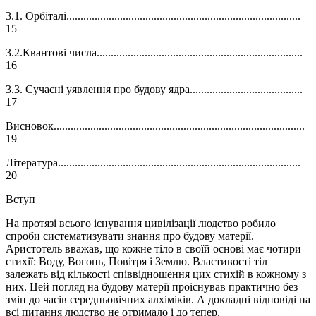
3.1. Орбіталі...................................................................................
15
3.2.Квантові числа.........................................................................
16
3.3. Сучасні уявлення про будову ядра........................................
17
Висновок.........................................................................................
19
Література......................................................................................
20
Вступ
На протязі всього існування цивілізації людство робило
спроби систематизувати знання про будову матерії.
Аристотель вважав, що кожне тіло в своїй основі має чотири
стихії: Воду, Вогонь, Повітря і Землю. Властивості тіл
залежать від кількості співвідношення цих стихій в кожному з
них. Цей погляд на будову матерії проіснував практично без
змін до часів середньовічних алхіміків. А докладні відповіді на
всі питання люд­ство не отримало і до тепер.