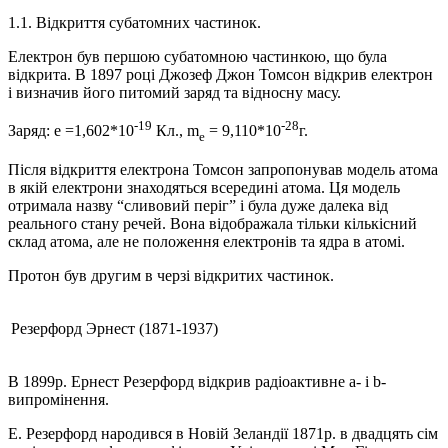
1.1. Відкриття субатомних частинок.
Електрон був першою субатомною частинкою, що була
відкрита. В 1897 році Джозеф Джон Томсон відкрив електрон
і визначив його питомий заряд та відносну масу.
-19
-28
Заряд: е =1,602*10
Кл., m
= 9,110*10
г.
е
Після відкриття електрона Томсон запропонував модель атома
в якій електрони знаходяться всередині атома. Ця модель
отримала назву “сливовий періг” і була дуже далека від
реального стану речей. Вона відображала тільки кількісний
склад атома, але не положення електронів та ядра в атомі.
Протон був другим в черзі відкритих частинок.
Резерфорд Эрнест (1871-1937)
В 1899р. Ернест Резерфорд відкрив радіоактивне a- і b-
випромінення.
Е. Резерфорд народився в Новій Зеландії 1871р. в двадцять сім