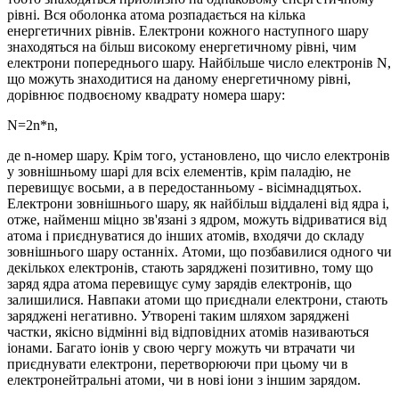
рівні. Вся оболонка атома розпадається на кілька
енергетичних рівнів. Електрони кожного наступного шару
знаходяться на більш високому енергетичному рівні, чим
електрони попереднього шару. Найбільше число електронів N,
що можуть знаходитися на даному енергетичному рівні,
дорівнює подвоєному квадрату номера шару:
N=2n*n,
де n-номер шару. Крім того, установлено, що число електронів
у зовнішньому шарі для всіх елементів, крім паладію, не
перевищує восьми, а в передостанньому - вісімнадцятьох.
Електрони зовнішнього шару, як найбільш віддалені від ядра і,
отже, найменш міцно зв'язані з ядром, можуть відриватися від
атома і приєднуватися до інших атомів, входячи до складу
зовнішнього шару останніх. Атоми, що позбавилися одного чи
декількох електронів, стають заряджені позитивно, тому що
заряд ядра атома перевищує суму зарядів електронів, що
залишилися. Навпаки атоми що приєднали електрони, стають
заряджені негативно. Утворені таким шляхом заряджені
частки, якісно відмінні від відповідних атомів називаються
іонами. Багато іонів у свою чергу можуть чи втрачати чи
приєднувати електрони, перетворюючи при цьому чи в
електронейтральні атоми, чи в нові іони з іншим зарядом.