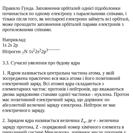
Правило Гунда. Заповнення орбіталей однієї підоболонки
починається по одному електрону з паралельними спінами, і
тільки після того, як неспарені електрони займуть всі орбіталі,
може проходити заповнення орбіталей парами електронів з
протилежними спінами.
Наприклад:
1s 2s 2p
2
2
3
Нітроген
N 1s
2s
2p
¯­¯­¯¯¯
7
3.3. Сучасні уявлення про будову ядра
1. Ядром називається центральна частина атома, у якій
зосереджена практично вся маса атома і його позитивний
електричний заряд. Всі атомні ядра складаються з
елементарних часток: протонів і нейтронів, що вважаються
двома зарядовими станами однієї частинки - нуклона. Протон
має позитивний електричний заряд, що дорівнює по
абсолютній величині заряду електрона. Нейтрон не має
електричного заряду.
2. Зарядом ядра називається величина Z
, де е - величина
е
заряду протона, Z - порядковий номер хімічного елемента в
періодичній системі Менделєєва, дорівнює числу протонів у