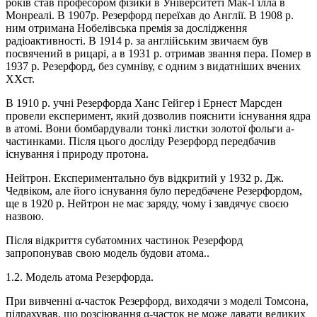
років став професором фізики в Університеті Мак-Гілла в
Монреалі. В 1907р. Резерфорд переїхав до Англії. В 1908 р.
ним отримана Нобелівська премія за дослідження
радіоактивності. В 1914 р. за англійським звичаєм був
посвячений в рицарі, а в 1931 р. отримав звання пера. Помер в
1937 р. Резерфорд, без сумніву, є одним з видатніших вчених
ХХст.
В 1910 р. учні Резерфорда Ханс Гейгер і Ернест Марсден
провели експеримент, який дозволив пояснити існування ядра
в атомі. Вони бомбардували тонкі листки золотої фольги a-
частинками. Після цього досліду Резерфорд передбачив
існування і природу протона.
Нейтрон. Експериментально був відкритий у 1932 р. Дж.
Чедвіком, але його існування було передбачене Резерфордом,
ще в 1920 р. Нейтрон не має заряду, чому і завдячує своєю
назвою.
Після відкриття субатомних частинок Резерфорд
запропонував свою модель будови атома..
1.2. Модель атома Резерфорда.
При вивченні α-часток Резерфорд, виходячи з моделі Томсона,
підрахував, що розсіювання α-часток не може давати великих