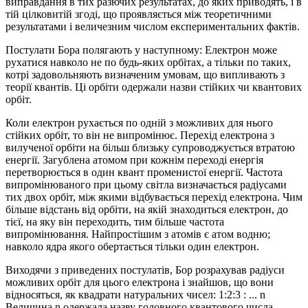
виправдання в тих разючих результатах, до яких приводять, і в
тій цілковитій згоді, що проявляється між теоретичними
результатами і величезним числом експериментальних фактів.
Постулати Бора полягають у наступному: Електрон може
рухатися навколо не по будь-яких орбітах, а тільки по таких,
котрі задовольняють визначеним умовам, що випливають з
теорії квантів. Ці орбіти одержали назви стійких чи квантових
орбіт.
Коли електрон рухається по одній з можливих для нього
стійких орбіт, то він не випромінює. Перехід електрона з
вилученої орбіти на більш близьку супроводжується втратою
енергії. Загублена атомом при кожнім переході енергія
перетворюється в один квант променистої енергії. Частота
випромінюваного при цьому світла визначається радіусами
тих двох орбіт, між якими відбувається перехід електрона. Чим
більше відстань від орбіти, на якій знаходиться електрон, до
тієї, на яку він переходить, тим більше частота
випромінювання. Найпростішим з атомів є атом водню;
навколо ядра якого обертається тільки один електрон.
Виходячи з приведених постулатів, Бор розрахував радіуси
можливих орбіт для цього електрона і знайшов, що вони
відносяться, як квадрати натуральних чисел: 1:2:3 : ... n
Величина n одержала назву головного квантового числа.