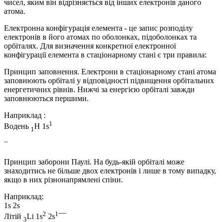
чисел, яким він відрізняється від інших електронів даного
атома.
Електронна конфігурація елемента - це запис розподілу
електронів в його атомах по оболонках, підоболонках та
орбіталях. Для визначення конкретної електронної
конфігурації елемента в стаціонарному стані є три правила:
Принцип заповнення. Електрони в стаціонарному стані атома
заповнюють орбіталі у відповідності підвищення орбітальних
енергетичних рівнів. Нижчі за енергією орбіталі завжди
заповнюються першими.
Наприклад :
1
Водень
H 1s
1
¯
Принцип заборони Паулі. На будь-якій орбіталі може
знаходитись не більше двох електронів і лише в тому випадку,
якщо в них різнонапрямлені спіни.
Наприклад:
1s 2s
2
1
Літій
Li 1s
2s
­¯¯
3