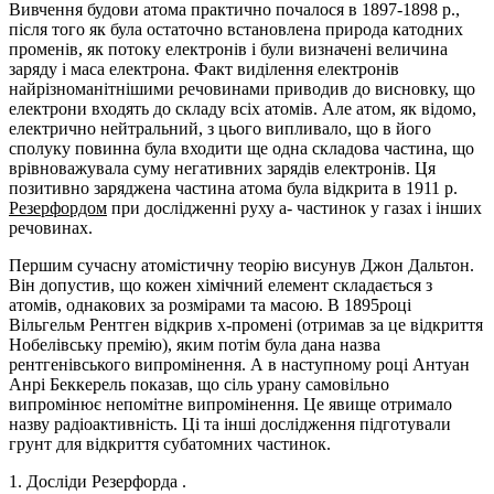
Вивчення будови атома практично почалося в 1897-1898 р.,
після того як була остаточно встановлена природа катодних
променів, як потоку електронів і були визначені величина
заряду і маса електрона. Факт виділення електронів
найрізноманітнішими речовинами приводив до висновку, що
електрони входять до складу всіх атомів. Але атом, як відомо,
електрично нейтральний, з цього випливало, що в його
сполуку повинна була входити ще одна складова частина, що
врівноважувала суму негативних зарядів електронів. Ця
позитивно заряджена частина атома була відкрита в 1911 р.
Резерфордом
при дослідженні руху a- частинок у газах і інших
речовинах.
Першим сучасну атомістичну теорію висунув Джон Дальтон.
Він допустив, що кожен хімічний елемент складається з
атомів, однакових за розмірами та масою. В 1895році
Вільгельм Рентген відкрив х-промені (отримав за це відкриття
Нобелівську премію), яким потім була дана назва
рентгенівського випромінення. А в наступному році Антуан
Анрі Беккерель показав, що сіль урану самовільно
випромінює непомітне випромінення. Це явище отримало
назву радіоактивність. Ці та інші дослідження підготували
грунт для відкриття субатомних частинок.
1. Досліди Резерфорда .