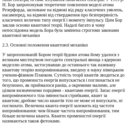
Н. Бор запропонував теоретичне пояснення моделі атома
Резерфорда, засноване на відмові від ряду класичних уявлень,
насамперед, на відмові від ствердження про безперервність
класичних величин типу енергії і моменту імпульсу. Цим Бор
заклав основи квантової теорії. Надалі багато в чому
непослідовна модель Бора була замінена строгими законами
квантової механіки
2.3. Основні положення квантової механіки
У запропонованій Бором теорії будови атома йому удалося з
великим мистецтвом погодити спектральні явища з ядерною
моделлю атома, застосувавши до останнього так називану
квантову теорію випромінювання, введену в науку німецьким
ученим-фізиком Планком. Сутність теорії квантів зводиться до
того, що промениста енергія випускається і поглинається не
безупинно, як приймалося раніш, а окремими малими, але
цілком визначеними порціями - квантами енергії. Запас енергії
випромінюючого тіла змінюється стрибками, квант за
квантом; дробове число квантів тіло не може ні випускати, ні
поглинати. Величина кванта енергії залежить від частоти
випромінювання: чим більше частота випромінювання, тим
більше величина кванта. Кванти променистої енергії
називаються також фотонами.