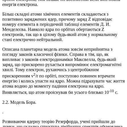
енергія електрона.
Більш складні атоми хімічних елементів складаються з
позитивно заряджених ядер, причому заряд Z відповідає
номеру елемента в періодичній таблиці елементів Д. И.
Менделєєва. Навколо ядра по орбітах обертаються Z
електронів, так що в цілому будь-який атом у нормальному
стані електрично нейтральний.
Описана планетарна модель атома зовсім неприйнятна з
погляду законів класичної фізики. Справа в тім, що, як
випливає з законів електродинаміки Максвелла, будь-який
заряд, що прискорено рухається випромінює електромагнітні
хвилі. Тому електрон, рухаючись з центробіжним
2
прискоренням v
/r по орбіті, поступово повинен втрачати
енергію і колись упасти на ядро. Можна підрахувати час життя
атома водню до моменту падіння електрона на ядро.
-10
Виявляється, що атом проіснував би усього близько 10
с.
2.2. Модель Бора.
.
Розвиваючи ядерну теорію Резерфорда, учені прийшли до
думки, що складна структура лінійчатих спектрів обумовлена