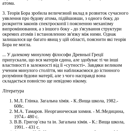
атома.
3. Теорія Бора зробила величезний вклад в розвиток сучасного
уявлення про будову атома, підійшовши, з одного боку, до
розкриття законів спектроскопії і поясненню механізму
випромінювання, а з іншого боку - до з'ясування структури
окремих атомів і встановленню зв'язку між ними. Однак
залишалося ще багато явищ у цій області, пояснити які теорія
Бора не могла.
... У далекому минулому філософи Древньої Греції
припускали, що вся матерія єдина, але здобуває ті чи інші
властивості в залежності від її «сутності». Завдяки великим
ученим минулого століття, ми наближаємося до істинного
розуміння будови матерії, але з чого насправді вона
складається повністю ще невідомо нікому.
Література
М.Л. Глiнка. Загальна хiмiя. - К.:Вища школа, 1982.-
608с.
М.А. Тамаров. Неорганическая химия. - М.:Медицина,
1974.- 480 с.
В.В. Григор`єва та iн. Загальна хiмiя. - К.: Вища школа,
1991. - 431 с.