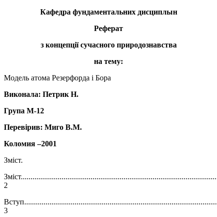
Кафедра фундаментальних
дисциплын
Реферат
з концепції сучасного природознавства
на тему:
Модель атома Резерфорда і Бора
Виконала: Петрик Н.
Група М-12
Перевірив: Миго В.М.
Коломия –2001
Зміст.
Зміст.....................................................................................................
2
Вступ...................................................................................................
3