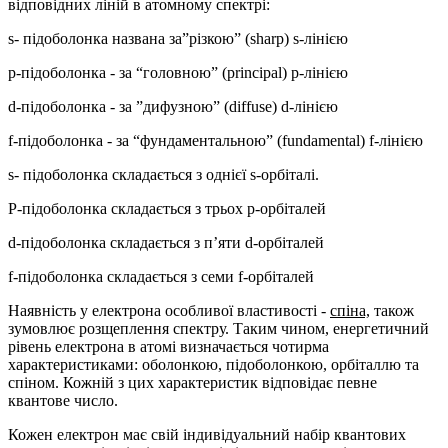
відповідних ліній в атомному спектрі:
s- підоболонка названа за”різкою” (sharp) s-лінією
р-підоболонка - за “головною” (principal) р-лінією
d-підоболонка - за ”дифузною” (diffuse) d-лінією
f-підоболонка - за “фундаментальною” (fundamental) f-лінією
s- підоболонка складається з однієї s-орбіталі.
Р-підоболонка складається з трьох р-орбіталей
d-підоболонка складається з п’яти d-орбіталей
f-підоболонка складається з семи f-орбіталей
Наявність у електрона особливої властивості -
спіна,
також
зумовлює розщеплення спектру. Таким чином, енергетичний
рівень електрона в атомі визначається чотирма
характеристиками: оболонкою, підоболонкою, орбіталлю та
спіном. Кожній з цих характеристик відповідає певне
квантове число.
Кожен електрон має свій індивідуальний набір квантових