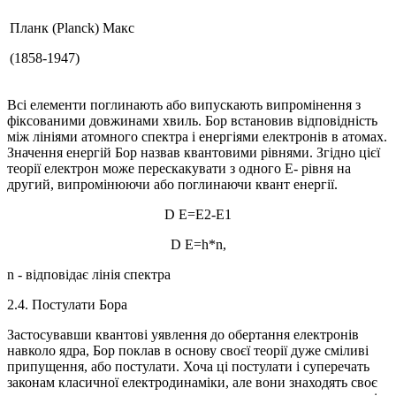
Планк (Planck) Макс
(1858-1947)
Всі елементи поглинають або випускають випромінення з
фіксованими довжинами хвиль. Бор встановив відповідність
між лініями атомного спектра і енергіями електронів в атомах.
Значення енергій Бор назвав квантовими рівнями. Згідно цієї
теорії електрон може перескакувати з одного Е- рівня на
другий, випромінюючи або поглинаючи квант енергії.
D Е=Е2-Е1
D Е=h*n,
n - відповідає лінія спектра
2.4. Постулати Бора
Застосувавши квантові уявлення до обертання електронів
навколо ядра, Бор поклав в основу своєї теорії дуже сміливі
припущення, або постулати. Хоча ці постулати і суперечать
законам класичної електродинаміки, але вони знаходять своє