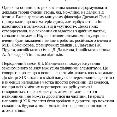
Однак, за останні сто років вченим вдалося сформу­лю­вати
декілька теорій будови атома, які, можливо, не далекі від
істини. Вже в далекому минулому філософи Древньої Греції
припускали, що вся матерія єдина, але здобуває ті чи інші
властивості в залежності від її «сутності». Деякі з них
стверджували, що речовина складається з дрібних часток,
названих атомами. Наукові основи атомно-молекулярного
вчення були закладені пізніше в роботах російського вченого
М.В. Ломоносова, французьких хіміків Л. Лавуазьє і Ж.
Пруста, англійського хіміка Д. Дальтона, італійського фізика
А. Авогадро й інших дослідників.
Періодичний закон Д.І. Менделєєва показує існування
закономірного зв'язку між усіма хімічними елементами. Це
говорить про те що в основі всіх атомів лежить щось загальне.
До кінця XIX століття в хімії панувало переконання, що атом є
найменша неподільна частка простої речовини. Вважалося,
що при всіх хімічних перетвореннях руйнуються і
створюються тільки молекули, атоми ж залишаються
незмінними і не можуть дробитися на частини. І нарешті
наприкінці XIX століття були зроблені відкриття, що показали
складність будови атома і можливість перетворення одних
атомів в інші.