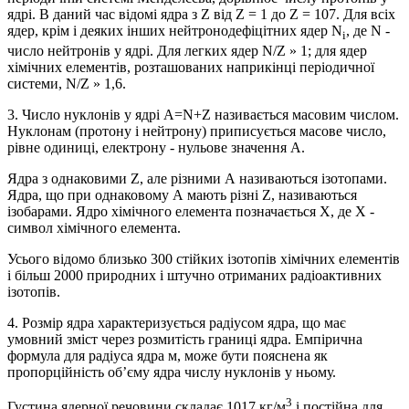
ядрі. В даний час відомі ядра з Z від Z = 1 до Z = 107. Для всіх
ядер, крім і деяких інших нейтронодефіцітних ядер N
, де N -
і
число нейтронів у ядрі. Для легких ядер N/Z » 1; для ядер
хімічних елементів, розташованих наприкінці періодичної
системи, N/Z » 1,6.
3. Число нуклонів у ядрі A=N+Z називається масовим числом.
Нуклонам (протону і нейтрону) приписується масове число,
рівне одиниці, електрону - нульове значення А.
Ядра з однаковими Z, але різними А називаються ізотопами.
Ядра, що при однаковому А мають різні Z, називаються
ізобарами. Ядро хімічного елемента позначається X, де Х -
символ хімічного елемента.
Усього відомо близько 300 стійких ізотопів хімічних елементів
і більш 2000 природних і штучно отриманих радіоактивних
ізотопів.
4. Розмір ядра характеризується радіусом ядра, що має
умовний зміст через розмитість границі ядра. Емпірична
формула для радіуса ядра м, може бути пояснена як
пропорційність об’єму ядра числу нуклонів у ньому.
3
Густина ядерної речовини складає 1017 кг/м
і постійна для