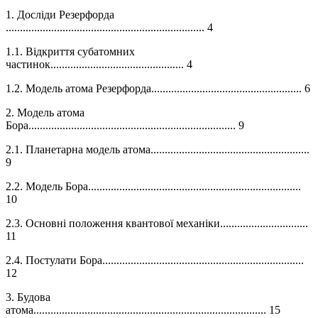
1. Досліди Резерфорда
...................................................................... 4
1.1. Відкриття субатомних
частинок............................................... 4
1.2. Модель атома Резерфорда..................................................... 6
2. Модель атома
Бора......................................................................... 9
2.1. Планетарна модель атома........................................................
9
2.2. Модель Бора...........................................................................
10
2.3. Основні положення квантової механіки...............................
11
2.4. Постулати Бора.......................................................................
12
3. Будова
атома.................................................................................. 15