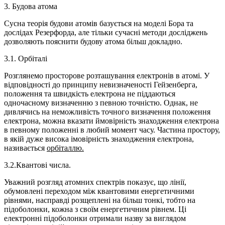
3. Будова атома
Сусна теорія будови атомів базується на моделі Бора та
дослідах Резерфорда, але тільки сучасні методи досліджень
дозволяють пояснити будову атома більш докладно.
3.1. Орбіталі
Розглянемо просторове розташування електронів в атомі. У
відповідності до принципу невизначеності Гейзенберга,
положення та швидкість електрона не піддаються
одночасному визначенню з певною точністю. Однак, не
дивлячись на неможливість точного визначення положення
електрона, можна вказати ймовірність знаходження електрона
в певному положенні в любий момент часу. Частина простору,
в якій дуже висока імовірність знаходження електрона,
називається
орбіталлю.
3.2.Квантові числа.
Уважний розгляд атомних спектрів показує, що лінії,
обумовлені переходом між квантовими енергетичними
рівнями, насправді розщеплені на більш тонкі, тобто на
підоболонки, кожна з своїм енергетичним рівнем. Ці
електронні підоболонки отримали назву за виглядом