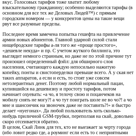
вкус. Голосовых тарифов тоже хватит любому
взыскательному гражданину; особенно выделяются тарифы (в
основном для все тех же Деловых Людей™) с прямым
городским номером — у конкурентов цены на такие вещи
рвут все разумные пределы.
Последнее время замечена попытка гешефта на привлечение
армии новых абонентов. Главной ударной силой стали
нищебродские тарифы а-ля того же «проще простого»,
«дешевле некуда» и пр. С учетом жуткого биллинга, это
выглядит немного странным, но даже не по этой причине тут
произошел определенный фэйл: для обширного слоя
населения, считающего каждую непосильно нажитую
копейку, понты и свистоперделки превыше всего. А у ская нет
таких аппаратов, а если и есть, то стоят уже совсем
нетолерантных денег. Поэтому любой нормальный пацан,
купившийся на дешевизну и простоту тарифов, потом
начинает охуевать: «а чо, я телочу свою и поцанчеков на
мобилу снять не могу?! а чо тут поиграть шоле не во чо?! а чо
мне и шансончик на звоночек даже не поставить?!» и быстро
делает «нуегонах». Да любой пользователь хоть сколько-
нибудь приличной GSM-трубки, переползая на скай, довольно
скоро отсеивается обратно.
В целом, Скай Линк для тех, кто не выезжает за черту города
(ибо ловит редко где, а роуминг если есть то с неприятными