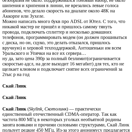
безобразия не было: поддерживался тоновый набор, не было
шипения и хрипения в линии, не врезались левые голоса
абоненов, что делало скорость на диалапе около 48K на
Аккорпе или Зухеле.
Можно написать много букв про ADSL от Ютел. С того, что
никакой мастер не пришёл и пришлось самому тянуть
провода, подключать сплиттер и несколько домашних
телефонов, программировать модем (он должен прошиваться
с диска, но он, сцуко, это делать отказался, пришлось
вручную) и херовой техподдержкой, Антошеньки им всем
Уральского и Упячки на все их сервера…
ну да, зато цена 390р за полный безлимит(ограничивается
скоростью адсл, на деле выходит 16 мегабит) для тех, кто не
щелкает клювом и подключает снятие всех ограничений за
2тыс р на год
Скай Линк
Скай Линк
Скай Линк
(
Skylink, Скотолинк
) — практически
единственный отечественный CDMA-оператор. Так как
частота 800 МГц в некоторых уголках необъятной родины
занята вояками и прочими силовыми структурами, Скай Линк
пользует редкие 450 МГц. Из-за этого анонимусу предлагается