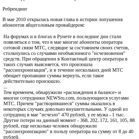
Ребрендинг
В мае 2010 открылась новая глава в истории лопушения
абонентов яйцеголовым провайдером:
На форумах и в блогах в Рунете в последние дни стали
появляться о том, что в мае многие абоненты оператора
сотовой связи МТС, следящие за состоянием своих счетов,
столкнулись со случаями необъяснимого "исчезновения"
средств. При обращении в Контактный центр оператора в
таких случаях выясняется, что произошла
"рассинхронизация", и в течение нескольких дней МТС
обещает пропавшие суммы вернуть, если такое
действительно произошло.
...
Тем временем, обнаружили «расхождения в балансе» и
многие сотрудники NEWSru.com, пользующиеся услугами
МТС. Причем "растворившиеся" суммы оказались в
некоторых случаях довольно внушительными. У одной из
сотрудниц в мае "исчезло" 470 рублей, у ее мужа - 1 тыс.
Другие потери на данный момент - 368, 202, 172, 161, 105, 88
рублей, еще несколько человек обнаружили
"рассинхронизацию" в пользу оператора на сумму от 8 до 40
рублей.