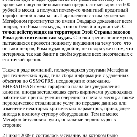
вроде как покупал безлимитный предоплатный тариф за 600
рублей в месяц, а получил почему-то лимитный кредитный
тариф с ценой в лям за гиг. Параллельно с этим купленная
Мегафоном проститутко по имени Эльдарко доказывает всем
подряд, что Рома сам мудак, а опсос белый и пушистый.
С
точки действующих на территории Этой Страны законов
Рома действительно сам мудак.
С точки зрения анонимусов,
пытающихся провести поциенту внушения на тему того, что
он таки неправ, Рома мудак вдвойне, не говоря уже о том, что
истеричка, так как банит в своём журнале всех несогласных с
его точкой зрения.
Также в ряде компаний, пользующихся услугами Мегафона
для технических нужд типа сбора информации с удаленных
объектов по GSM/GPRS, неоднократно отмечались
ВНЕЗАПНАЯ смена тарифного плана без уведомления
клиента, иногда заставляющая срать кирпичами руководящих
работников при получении очередного счета за месяц; а также
периодическое отваливание услуг по передаче данных или
изменение некоторых критических параметров, приводящее
иногда к полному ступору оборудования. Тем не менее
Мегафон безусловно рулит, остальные нервно курят в
сторонке.
21 июля 2009 г. состоялось заседание, на котором было