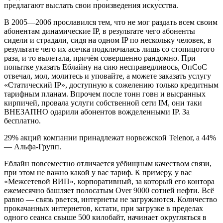
предлагают выслать свои произведения искусства.
В 2005—2006 прославился тем, что не мог раздать всем своим
абонентам динамические IP, в результате чего абоненты
сидели и страдали, сидя на одном IP по нескольку человек, в
результате чего их асечка подключалась лишь со стопицотого
раза, и то вылетала, причём совершенно рандомно. При
попытке указать Еблайну на сию несправедливось, ОпСоС
отвечал, мол, молитесь и уповайте, а можете заказать услугу
«Статический IP», доступную к сожелению только кредитным
тарифным планам. Впрочем после тонн говн и высранных
кирпичей, провала услуги собственной сети IM, они таки
ВНЕЗАПНО одарили абонентов вожделенными IP. За
бесплатно.
29% акций компании принадлежат норвежской Telenor, а 44%
— Альфа-Групп.
Еблайн повсеместно отличается уёбищным качеством связи,
при этом не важно какой у вас тариф. К примеру, у вас
«Межсетевой ВИП», корпоративный, за который его контора
ежемесячно башляет полосатым Over 9000 сотней нефти. Всё
равно — связь рвется, интернеты не загружаются. Количество
прокачанных интернетов, кстати, при загрузке в пределах
одного сеанса свыше 500 килобайт, начинает округляться в