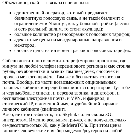
Объективно, скай — связь за свои деньги:
единственный оператор, который предлагает
безлимитную голосовую связь, а не такой безлимит с
ограничением в N минут, как у большой тройки (а если
и есть реальный анлим, то стоит ахулиард);
большое количество разнообразных голосовых тарифов;
адекватные цены на международные направления и
межгород;
сносные цены на интернет трафик в голосовых тарифах.
Собсно достаточно вспомнить тариф «проще простого», где
минута на любой телефон нерезинового региона и смс стоила
рубль, без абонентки и всяких там звездочек, сносочек и
прочего мелкого шрифта. Там же и бесплатная голосовая
почта. Вообще, по части всевозможных опциональных
плюшек скайлинк впереди большинства операторов. Тут тебе
и черные/белые списки, и перевод звонка, и диктофон, и
бесплатная электронная почта, и VPN, и файрвол, и
статический IP, и доменной имя, и удобнейший вариант
личного кабинета (скайпоинт).
Алсо, не стоит забывать, что Skylink силен своим 3G-
интернетом. Именно реальным три-жэ, а не полу-двецелых-
семдесятпятьсотых-Ж, как у БиМегаТС’а. При этом цены
вполне человеческие и выбор модемов/роутеров на любой