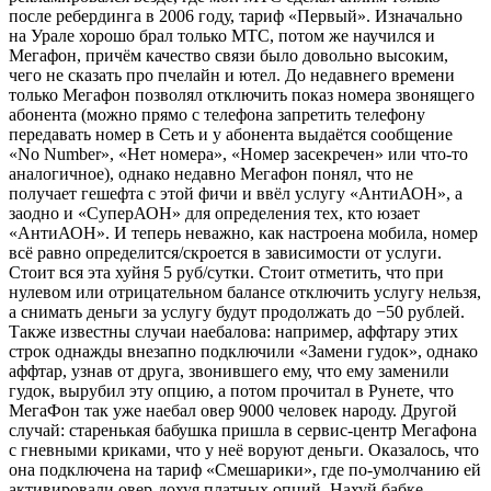
после ребердинга в 2006 году, тариф «Первый». Изначально
на Урале хорошо брал только МТС, потом же научился и
Мегафон, причём качество связи было довольно высоким,
чего не сказать про пчелайн и ютел. До недавнего времени
только Мегафон позволял отключить показ номера звонящего
абонента (можно прямо с телефона запретить телефону
передавать номер в Сеть и у абонента выдаётся сообщение
«No Number», «Нет номера», «Номер засекречен» или что-то
аналогичное), однако недавно Мегафон понял, что не
получает гешефта с этой фичи и ввёл услугу «АнтиАОН», а
заодно и «СуперАОН» для определения тех, кто юзает
«АнтиАОН». И теперь неважно, как настроена мобила, номер
всё равно определится/скроется в зависимости от услуги.
Стоит вся эта хуйня 5 руб/сутки. Стоит отметить, что при
нулевом или отрицательном балансе отключить услугу нельзя,
а снимать деньги за услугу будут продолжать до −50 рублей.
Также известны случаи наебалова: например, аффтару этих
строк однажды внезапно подключили «Замени гудок», однако
аффтар, узнав от друга, звонившего ему, что ему заменили
гудок, вырубил эту опцию, а потом прочитал в Рунете, что
МегаФон так уже наебал овер 9000 человек народу. Другой
случай: старенькая бабушка пришла в сервис-центр Мегафона
с гневными криками, что у неё воруют деньги. Оказалось, что
она подключена на тариф «Смешарики», где по-умолчанию ей
активировали овер-дохуя платных опций. Нахуй бабке