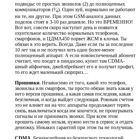
подвиды: от простых звонилок (2) до полноценных
коммуникаторов (³⁄
). Один хуй, нормально не работают
4
ни те, ни другие. При этом GSM-аналоги данных
поделок стоят в 3-10 раз дешевле. Но это ВРЕМЕННО!
Вот вот, совсем скоро наступит день и появится
охуительное количество нормальных телефонов,
смартфонов, и ЦДМА450 порвет ЖСМ в клочья. Ты
обязан в это верить. Всегда. Даже если ты за последние
10 лет так и не получил хоть один более-менее
полноценный аппарат. А если новоиспеченный абонент
считает, что поедет в пиндосию, купит там CDMA-
шный айфончик, джейлбрейкнет его и получит профит,
то его ждет маленький сюрприз…
Прошивки
. Независимо от того, какой это телефон,
звонилка или смартфон, ты просто обязан знать какая у
него версия прошивки, а какая самая последняя, какая
безглючная, и когда выйдет следующая. Ровным счетом
это не влияет ни на что: аппараты продолжают терять
связь, выключаться когда им захочется, не проигрывать
сигналы и не принимать звонки. При всем этом
прошить самому нельзя, нужно нести в сервис и отдать
денюжку. Никаких гарантий при этом ты не получишь.
CDMA
. Безопаснейшая из безопасных технологий