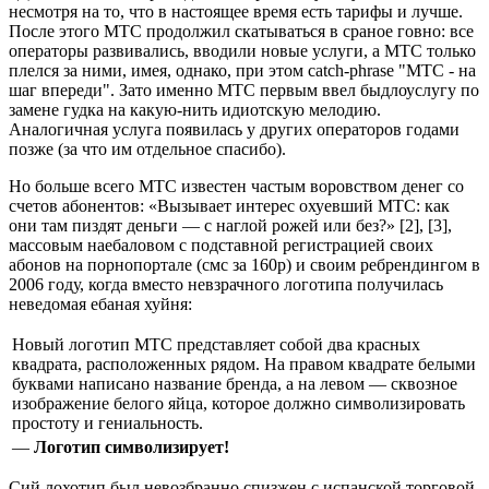
несмотря на то, что в настоящее время есть тарифы и лучше.
После этого МТС продолжил скатываться в сраное говно: все
операторы развивались, вводили новые услуги, а МТС только
плелся за ними, имея, однако, при этом catch-phrase "МТС - на
шаг впереди". Зато именно МТС первым ввел быдлоуслугу по
замене гудка на какую-нить идиотскую мелодию.
Аналогичная услуга появилась у других операторов годами
позже (за что им отдельное спасибо).
Но больше всего МТС известен частым воровством денег со
счетов абонентов: «Вызывает интерес охуевший МТС: как
они там пиздят деньги — с наглой рожей или без?» [2], [3],
массовым наебаловом с подставной регистрацией своих
абонов на порнопортале (смс за 160р) и своим ребрендингом в
2006 году, когда вместо невзрачного логотипа получилась
неведомая ебаная хуйня:
Новый логотип МТС представляет собой два красных
квадрата, расположенных рядом. На правом квадрате белыми
буквами написано название бренда, а на левом — сквозное
изображение белого яйца, которое должно символизировать
простоту и гениальность.
—
Логотип
символизирует
!
Сий лохотип был невозбранно спизжен с испанской торговой