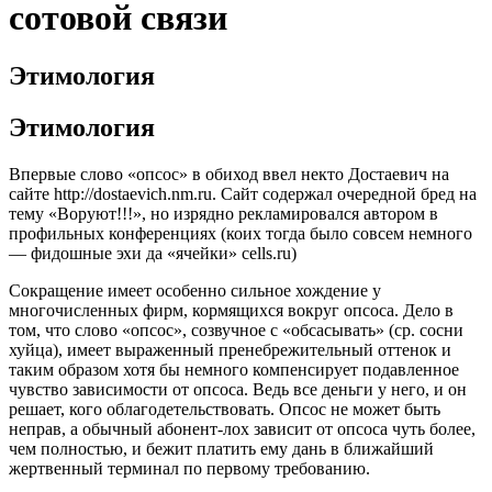
сотовой связи
Этимология
Этимология
Впервые слово «опсос» в обиход ввел некто Достаевич на
сайте http://dostaevich.nm.ru. Сайт содержал очередной бред на
тему «Воруют!!!», но изрядно рекламировался автором в
профильных конференциях (коих тогда было совсем немного
— фидошные эхи да «ячейки» cells.ru)
Сокращение имеет особенно сильное хождение у
многочисленных фирм, кормящихся вокруг опсоса. Дело в
том, что слово «опсос», созвучное с «обсасывать» (ср. сосни
хуйца), имеет выраженный пренебрежительный оттенок и
таким образом хотя бы немного компенсирует подавленное
чувство зависимости от опсоса. Ведь все деньги у него, и он
решает, кого облагодетельствовать. Опсос не может быть
неправ, а обычный абонент-лох зависит от опсоса чуть более,
чем полностью, и бежит платить ему дань в ближайший
жертвенный терминал по первому требованию.