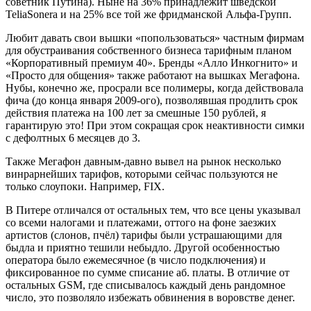
советник Путина). Ныне на 36% принадлежит шведской
TeliaSonera и на 25% все той же фридманской Альфа-Групп.
Любит давать свои вышки «попользоваться» частным фирмам
для обустраивания собственного бизнеса тарифным планом
«Корпоративный премиум 40». Бренды «Алло Инкогнито» и
«Просто для общения» также работают на вышках Мегафона.
Нубы, конечно же, просрали все полимеры, когда действовала
фича (до конца января 2009-ого), позволявшая продлить срок
действия платежа на 100 лет за смешные 150 рублей, я
гарантирую это! При этом сокращая срок неактивности симки
с дефолтных 6 месяцев до 3.
Также Мегафон давным-давно вывел на рынок несколько
винрарнейших тарифов, которыми сейчас пользуются не
только слоупоки. Например, FIX.
В Питере отличался от остальных тем, что все цены указывал
со всеми налогами и платежами, оттого на фоне заезжих
артистов (слонов, пчёл) тарифы были устрашающими для
быдла и приятно тешили небыдло. Другой особенностью
оператора было ежемесячное (в число подключения) и
фиксированное по сумме списание аб. платы. В отличие от
остальных GSM, где списывалось каждый день рандомное
число, это позволяло избежать обвинения в воровстве денег.