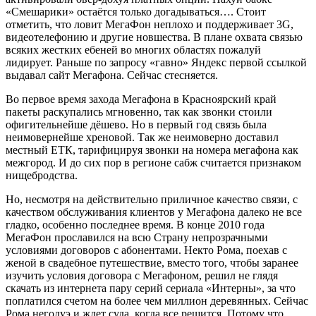
«Смешарики» остаётся только догадываться…. Стоит
отметить, что ловит МегаФон неплохо и поддерживает 3G,
видеотелефонию и другие новшества. В плане охвата связью
всяких жестких ебеней во многих областях пожалуй
лидирует. Раньше по запросу «гавно» Яндекс первой ссылкой
выдавал сайт Мегафона. Сейчас стесняется.
Во первое время захода Мегафона в Красноярский край
пакеты раскупались мгновенно, так как звонки стоили
офигительнейше дёшево. Но в первый год связь была
неимовернейше хреновой. Так же неимоверно доставил
местный ЕТК, тарифицируя звонки на номера мегафона как
межгород. И до сих пор в регионе сабж считается признаком
нищебродства.
Но, несмотря на действительно приличное качество связи, с
качеством обслуживания клиентов у Мегафона далеко не все
гладко, особенно последнее время. В конце 2010 года
МегаФон прославился на всю Страну непрозрачными
условиями договоров с абонентами. Некто Рома, поехав с
женой в свадебное путешествие, вместо того, чтобы заранее
изучить условия договора с Мегафоном, решил не глядя
скачать из интернета пару серий сериала «Интерны», за что
поплатился счетом на более чем миллион деревянных. Сейчас
Рома негодуэ и ждет суда, когда все решится. Потому что