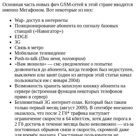
Основная часть новых фич GSM-сетей в этой стране вводится
именно Мегафоном. Вот некоторые из них:
Wap- доступ в интернеты
Позиционирование абонента по сигналу базовых
станций («Навигатор»)
EDGE
3G
Связь в метро
Мобильное телевидение
Push-to-talk (
Пни меня, поговорим
)
«Вам звонили» — смс-уведомление о попытке
дозвониться до абонента, когда телефон был недоступен,
выключен или занят (один из авторов этой статьи начал
пользоваться им с января 2004)
Возможность хранить записную книжку абонента на
сервере (встроенная функция некоторых телефонов
прямо в сервер)
Безлимитный 3G интернет-план. Который был таким
только первый месяц (август 2009). В сентябре внезапно
оказалось, что после 2 Гб* трафика наступает
ограничение скорости в 64 кбит/сек, хотя даже порога в
2 Гб достичь в течение месяца было невозможно — из-за
постоянных обрывов связи и скорости, скромной даже
для времён диалапа. Счастливые пользователи не