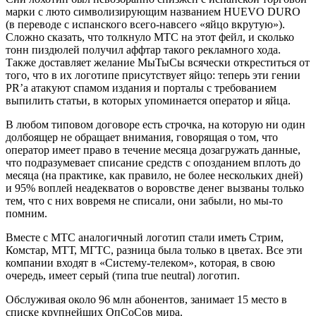
марки с люто символизирующим названием HUEVO DURO
(в переводе с испанского всего-навсего «яйцо вкрутую»).
Сложно сказать, что толкнуло МТС на этот фейл, и сколько
тонн пиздюлей получил аффтар такого рекламного хода.
Также доставляет желание МыТыСы всячески откреститься от
того, что в их логотипе присутствует яйцо: теперь эти гении
PR’а атакуют спамом издания и порталы с требованием
выпилить статьи, в которых упоминается оператор и яйца.
В любом типовом договоре есть строчка, на которую ни один
долбоящер не обращает внимания, говорящая о том, что
оператор имеет право в течение месяца дозагружать данные,
что подразумевает списание средств с опозданием вплоть до
месяца (на практике, как правило, не более нескольких дней)
и 95% воплей неадекватов о воровстве денег вызваны только
тем, что с них вовремя не списали, они забыли, но мы-то
помним.
Вместе с МТС аналогичный логотип стали иметь Стрим,
Комстар, МТТ, МГТС, разница была только в цветах. Все эти
компании входят в «Систему-телеком», которая, в свою
очередь, имеет серый (типа true neutral) логотип.
Обслуживая около 96 млн абонентов, занимает 15 место в
списке крупнейших ОпСоСов мира.