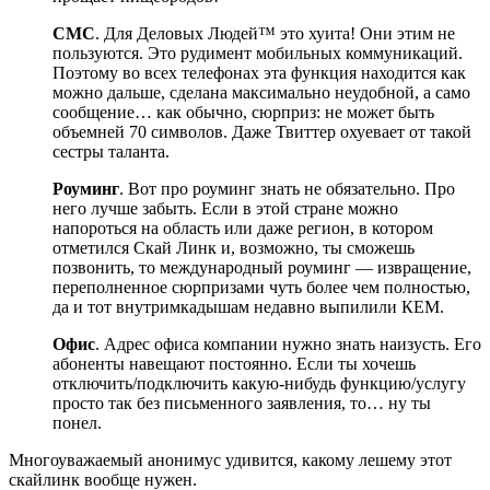
СМС
. Для Деловых Людей™ это хуита! Они этим не
пользуются. Это рудимент мобильных коммуникаций.
Поэтому во всех телефонах эта функция находится как
можно дальше, сделана максимально неудобной, а само
сообщение… как обычно, сюрприз: не может быть
объемней 70 символов. Даже Твиттер охуевает от такой
сестры таланта.
Роуминг
. Вот про роуминг знать не обязательно. Про
него лучше забыть. Если в этой стране можно
напороться на область или даже регион, в котором
отметился Скай Линк и, возможно, ты сможешь
позвонить, то международный роуминг — извращение,
переполненное сюрпризами чуть более чем полностью,
да и тот внутримкадышам недавно выпилили КЕМ.
Офис
. Адрес офиса компании нужно знать наизусть. Его
абоненты навещают постоянно. Если ты хочешь
отключить/подключить какую-нибудь функцию/услугу
просто так без письменного заявления, то… ну ты
понел.
Многоуважаемый анонимус удивится, какому лешему этот
скайлинк вообще нужен.