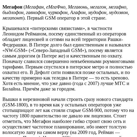
Мегафон
(
Мегафан, еМгаФно, Мегавонь, мегагон, мегафно,
быдлофон, гавнофон, чуркофон, Агафон, мудофон, мудозвон,
мегапонт
). Первый GSM оператор в этой стране.
Крышевался «питерскими связистами», в частности
Леонидом Рейманом, посему единственный из операторов
обладает лицензией и сетями на всей территории Рашки-
Федерашки. В Питере долго был единственным и назывался
«NW-GSM» («Северо-Западный GSM»), посему является
самым дорогим (в Питере же) и качественным по охвату.
Поначалу славился совершенно невъебенными роуминговыми
тарифами. Первым спустился в питерское метро и полностью
охватил его. В Дефолт сити появился позже остальных, и по
качеству примерно как теледва в Питере — то есть хреново.
Хотя есть мнение, что уже давно (года с 2007) лучше МТС и
Билайна. Причём даже за городом.
Вышки в нерезиновой начали строить сразу нового стандарта
(GSM-1800), в то время как у остальных операторов уже
стотыщпиццот лет как стояли старые GSM-900, потому что на
частоту 1800 правительство не давало им лицензии. Стоит
отметить, что Мегафон наиболее гибко строит свою сеть и
осуществляет частотное планирование, ибо имеет толстую
волосатую лапу на самом верху (на 2009 год, Рейман —