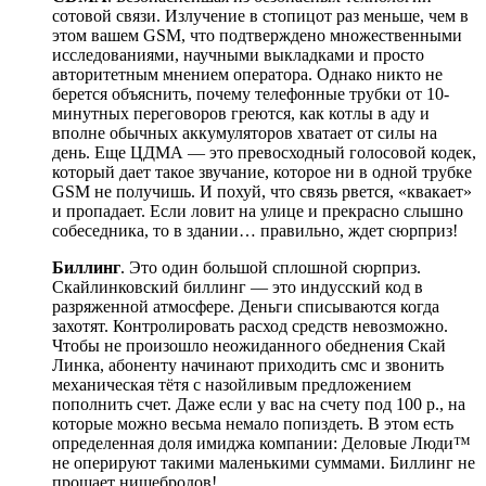
сотовой связи. Излучение в стопицот раз меньше, чем в
этом вашем GSM, что подтверждено множественными
исследованиями, научными выкладками и просто
авторитетным мнением оператора. Однако никто не
берется объяснить, почему телефонные трубки от 10-
минутных переговоров греются, как котлы в аду и
вполне обычных аккумуляторов хватает от силы на
день. Еще ЦДМА — это превосходный голосовой кодек,
который дает такое звучание, которое ни в одной трубке
GSM не получишь. И похуй, что связь рвется, «квакает»
и пропадает. Если ловит на улице и прекрасно слышно
собеседника, то в здании… правильно, ждет сюрприз!
Биллинг
. Это один большой сплошной сюрприз.
Скайлинковский биллинг — это индусский код в
разряженной атмосфере. Деньги списываются когда
захотят. Контролировать расход средств невозможно.
Чтобы не произошло неожиданного обеднения Скай
Линка, абоненту начинают приходить смс и звонить
механическая тётя с назойливым предложением
пополнить счет. Даже если у вас на счету под 100 р., на
которые можно весьма немало попиздеть. В этом есть
определенная доля имиджа компании: Деловые Люди™
не оперируют такими маленькими суммами. Биллинг не
прощает нищебродов!