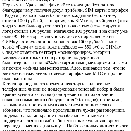
Первым на Урале ввёл фичу «Все входящие бесплатно»,
благодаря чему получил дохуя прибыли. SIM-карты с тарифом
«Радуга», на котором и были «все входящие бесплатно»,
стоили 1000 рублей, в то время, как SIMки однояйцевых (хотя
тогда у них было другое лого) и полосатых (тоже с другим
лого) стоили 100 рублей, МегаФон: 100 рублей и на счету уже
было 95. Некоторым слоупокам до сих пор жалко менять
СИМку, которую они покупали за аж 1000 рублей. Ныне
тариф «Радуга» стоит тоже недёшево — 550 руб за СИМку.
Следует отметить баттхёрт мобилодрочеров, который
заключался в том, что оператор не поддерживал
быдлосервисы типа «4242» с картинками, мелодиями, играми
и прочим мобильным контентом. Алсо, винрарен тем, что не
занимается ежедневной сменой тарифов как МТС и прочие
быдлоконторы.
Кстати, до недавнего времени некоторые аналоговые
телефонные линии не поддерживали тоновый набор и были
крайне хуёвого качества (подозревается использование
совкового лампового оборудования 50-х годов), с хрипами,
разрывами и постоянным включением в линию левых
абоненов, что позволяло прослушивать чужие разговорчики,
но делало диал-ап крайне неюзабельным, а также не
поддерживался тоновый набор, что также удлиняло время
переподключения к диал-апу… На более новых линиях такого