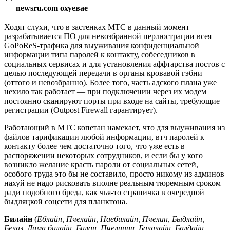
—
newsru.com
охуевае
Ходят слухи, что в застенках МТС в данный момент
разрабатывается ПО для невозбранной перлюстрации всея
GоPоRеS-трафика для выуживания конфиденциальной
информации типа паролей к контакту, собеседников в
социальных сервисах и для установления аффтарства постов с
целью последующей передачи в органы кровавой гэбни
(оттого и невозбранно). Более того, часть адского плана уже
нехило так работает — при подключении через их модем
постоянно сканируют порты при входе на сайты, требующие
регистрации (Outpost Firewall гарантирует).
Работающий в МТС копетан намекает, что для выуживания из
файлов тарификации любой информации, втч паролей к
контакту более чем достаточно того, что уже есть в
распоряжении некоторых сотрудников, и если бы у кого
возникло желание красть пароли от социальных сетей,
особого труда это бы не составило, просто никому из админов
нахуй не надо рисковать вполне реальным тюремным сроком
ради подобного бреда, как чья-то страничка в очередной
быдляцкой соцсети для планктона.
Билайн
(
Еблайн, Пчелайн, Наебилайн, Пчелин, Быдлайн,
Белаз, Дима билайн,
Билан
, Пчелинии, Балалайн, Балдайн,