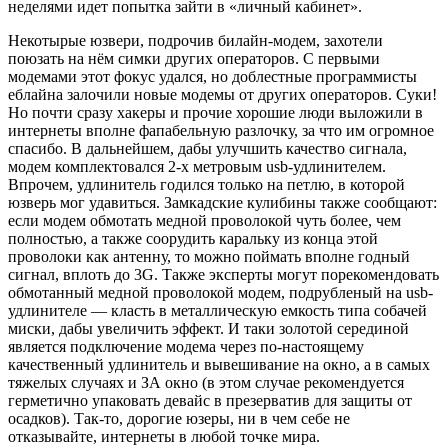
неделями идет попытка зайти в «личный кабинет».
Некотырые юзвери, подрочив билайн-модем, захотели
поюзать на нём симки других операторов. С первыми
модемами этот фокус удался, но доблестные программисты
еблайна залочили новые модемы от других операторов. Суки!
Но почти сразу хакеры и прочие хорошие люди выложили в
интернеты вполне фапабельную разлочку, за что им огромное
спасибо. В дальнейшем, дабы улучшить качество сигнала,
модем комплектовался 2-х метровым usb-удлинителем.
Впрочем, удлинитель годился только на петлю, в которой
юзверь мог удавиться. Замкадские кулибины также сообщают:
если модем обмотать медной проволокой чуть более, чем
полностью, а также соорудить каральку из конца этой
проволоки как антенну, то можно поймать вполне годный
сигнал, вплоть до 3G. Также эксперты могут порекомендовать
обмотанный медной проволокой модем, подрубленый на usb-
удлинителе — класть в металлическую емкость типа собачей
миски, дабы увеличить эффект. И таки золотой серединой
является подключение модема через по-настоящему
качественный удлинитель и вывешивание на окно, а в самых
тяжелых случаях и ЗА окно (в этом случае рекомендуется
герметично упаковать девайс в презерватив для защиты от
осадков). Так-то, дорогие юзеры, ни в чем себе не
отказывайте, интернеты в любой точке мира.