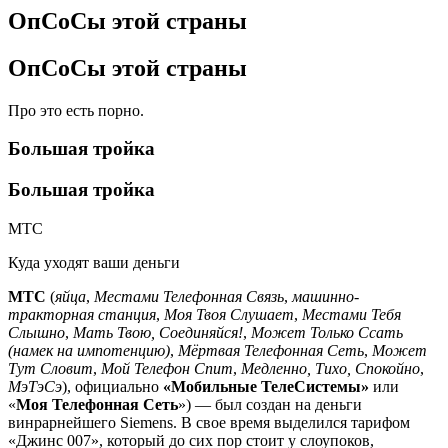
ОпСоСы этой страны
ОпСоСы этой страны
Про это есть порно.
Большая тройка
Большая тройка
МТС
Куда уходят ваши деньги
МТС
(
яйца
,
Местами Телефонная Связь
,
машинно-
тракторная станция
,
Моя Твоя Слушает
,
Местами Тебя
Слышно
,
Мать Твою, Соединяйся!
,
Может Только Ссать
(намек на импотенцию)
,
Мёртвая Телефонная Сеть
,
Может
Тут Словит
,
Мой Телефон Спит
,
Медленно, Тихо, Спокойно
,
МэТэСэ
), официально
«Мобильные ТелеСистемы»
или
«
Моя Телефонная Сеть
») — был создан на деньги
винрарнейшего Siemens. В свое время выделился тарифом
«Джинс 007», который до сих пор стоит у слоупоков,