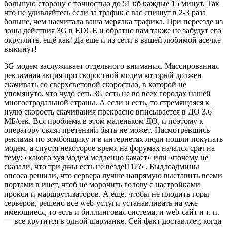
большую сторону с точностью до 51 кб каждые 15 минут. Так
что не удивляйтесь если за трафик с вас спишут в 2-3 раза
больше, чем насчитала ваша мерялка трафика. При переезде из
зоны действия 3G в EDGE и обратно вам также не забудут его
округлить, ещё как! Да еще и из сети в вашей любимой асечке
выкинут!
3G модем заслуживает отдельного внимания. Массированная
рекламная акция про скоростной модем который должен
скачивать со сверхсветовой скоростью, в которой не
упомянуто, что чудо сеть 3G есть не во всех городах нашей
многострадальной страны. А если и есть, то стремящаяся к
нулю скорость скачивания прекрасно вписывается в ДО 3.6
МБ/сек. Вся проблема в этом маленьком ДО, и поэтому к
оператору связи претензий быть не может. Насмотревшись
рекламы по зомбоящику и в интернетах люди пошли покупать
модем, а спустя некоторое время на форумах начался срач на
тему: «какого хуя модем медленно качает» или «почему не
сказали, что три джы есть не везде!11??». Быдлоадмины
опсоса решили, что сервера лучше напрямую выставить всеми
портами в инет, чтоб не морочить голову с настройками
прокси и маршрутизаторов. А еще, чтобы не плодить горы
серверов, решено все web-услуги устанавливать на уже
имеющиеся, то есть и биллинговая система, и web-сайт и т. п.
— все крутится в одной шарманке. Сей факт доставляет, когда