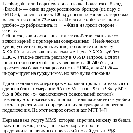
Lamborghini или Георгиевская ленточка. Более того, бренд
«Билайн» — один из двух российских брендов (на пару с
«МТС»), вошел в список 100 крупнейших мировых торговых
марок, заняв в нём 72-е место. Имел catch-phrase «С нами
удобно» до ребрендинга, и — «Живи на яркой стороне»
сейчас.
Сей опсос, как и остальные, имеет свойство слать смс со
всякой херней с примерным содержанием: «Неебическая
хуйня, успейте получить хуйню, позвоните по номеру
ХХХХХ или отправьте смс туда же. Цена ХХХХ руб без
НДС», а так же светить рекламу в USSD-запросе. Вся эта
шняга отключается обычным звонком на 067405551, и
просмотром баланса запросом не на *100#, а на #102# —
информирует на буржуйском, но зато душа спокойна.
Единственный из операторов «большой тройки» отказался от
единого блока нумерации 9Ax (у Мегафона 92x и 93х, у МТС
91х и 98x где «х» характеризует федеральный регион):
пчелайну это показалось лишним — нашим абонентам удобно
что так просто можно определить их оператора и их регион
подключения. На этот вопрос ответ знает МТТ[[4]]
Первым ввел услугу MMS, которая, впрочем, никому из быдла
нахуй не нужна, но удачные камвхоры и прочие
представители античных профессий по сей день за $$$