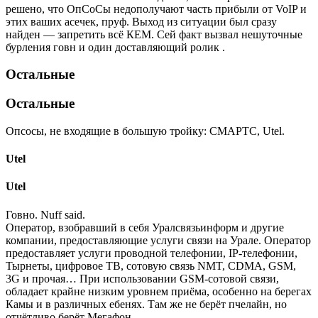
решено, что ОпСоСы недополучают часть прибыли от VoIP и
этих ваших асечек, пруф. Выход из ситуации был сразу
найден — запретить всё КЕМ. Сей факт вызвал нешуточные
бурления говн и один доставляющий ролик .
Остальные
Остальные
Опсосы, не входящие в большую тройку: СМАРТС, Utel.
Utel
Utel
Говно. Nuff said.
Оператор, взобравший в себя Уралсвязьинформ и другие
компании, предоставляющие услуги связи на Урале. Оператор
предоставляет услуги проводной телефонии, IP-телефонии,
Тырнеты, цифровое ТВ, сотовую связь NMT, CDMA, GSM,
3G и прочая… При использовании GSM-сотовой связи,
обладает крайне низким уровнем приёма, особенно на берегах
Камы и в различных ебенях. Там же не берёт пчелайн, но
отчётливо берёт Мегафон.