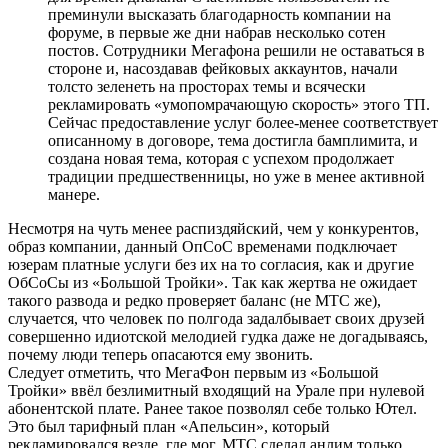
преминули высказать благодарность компании на
форуме, в первые же дни набрав несколько сотен
постов. Сотрудники Мегафона решили не оставаться в
стороне и, насоздавав фейковых аккаунтов, начали
толсто зеленеть на просторах темы и всячески
рекламировать «умопомрачающую скорость» этого ТП.
Сейчас предоставление услуг более-менее соответствует
описанному в договоре, тема достигла бамплимита, и
создана новая тема, которая с успехом продолжает
традиции предшественницы, но уже в менее активной
манере.
Несмотря на чуть менее распиздяйский, чем у конкурентов,
образ компании, данный ОпСоС временами подключает
юзерам платные услуги без их на то согласия, как и другие
ОбСоСы из «Большой Тройки». Так как жертва не ожидает
такого развода и редко проверяет баланс (не МТС же),
случается, что человек по полгода задалбывает своих друзей
совершенно идиотской мелодией гудка даже не догадываясь,
почему люди теперь опасаются ему звонить.
Следует отметить, что МегаФон первым из «Большой
Тройки» ввёл безлимитный входящий на Урале при нулевой
абонентской плате. Ранее такое позволял себе только Ютел.
Это был тарифный план «Апельсин», который
рекламировался везде, где мог. МТС сделал анлим только