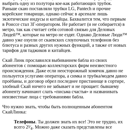
выбрать одну из полутора кое-как работающих трубок.
Раньше скаю поставляли трубки LG, Pantech и прочие
корейские товарищи, однако сейчас в арсенале лишь
экзотические индусы и китайцы. Бахвалится тем, что первым
в Роиссе стал 3Г-оператором. Не работает (и не собирается) в
метро, так как считает себя сотовой связью для Деловых
Людей™, которые на метро не ездят. Однако Деловые Люди™
давно уже охуели от скаевских слоупочных телефонов без
блютуса и разных других нужных функций, а также от новых
тарифов для таджиков и китайцев.
Скай Линк прославился выбиванием бабла из своих
абонентов с помощью коллекторских фирм неизвестного
происхождения. Даже если неосторожный хомячок давно не
пользуется услугами оператора, а симка и трубка/модем давно
проёбаны, и договор обрел последнее пристанище в сортире,
злобный Скай ничего не забывает и не прощает: бывшему
абоненту начинают слать «письма счастья» и названивать
неизвестные лица с требованиями бабла.
Что нужно знать, чтобы быть полноценным абонентом
СкайЛинка:
Телефоны
. Ты должен знать их все! Это не трудно, их
всего 2³⁄
. Можно даже сказать представлены все
4