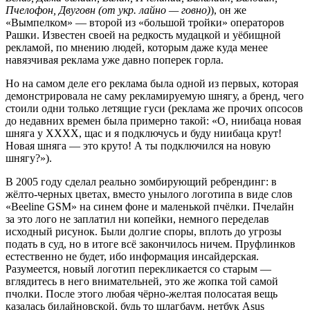
Пчелофон, Двуговн (от укр. лайно — говно)
), он же
«Вымпелком» — второй из «большой тройки» операторов
Рашки. Известен своей на редкость мудацкой и уёбищной
рекламой, по мнению людей, которым даже куда менее
навязчивая реклама уже давно поперек горла.
Но на самом деле его реклама была одной из первых, которая
демонстрировала не саму рекламируемую шнягу, а бренд, чего
стоили одни только летящие гуси (реклама же прочих опсосов
до недавних времен была примерно такой: «О, ниибаца новая
шняга у ХХХХ, щас и я подключусь и буду ниибаца крут!
Новая шняга — это круто! А ты подключился на новую
шнягу?»).
В 2005 году сделал реально зомбирующий ребрендинг: в
жёлто-черных цветах, вместо унылого логотипа в виде слов
«Beeline GSM» на синем фоне и маленькой пчёлки. Пчелайн
за это лого не заплатил ни копейки, немного переделав
исходный рисунок. Были долгие споры, вплоть до угрозы
подать в суд, но в итоге всё закончилось ничем. Пруфлинков
естественно не будет, ибо информация инсайдерская.
Разумеется, новый логотип перекликается со старым —
вглядитесь в него внимательней, это же жопка той самой
пчолки. После этого любая чёрно-желтая полосатая вещь
казалась билайновской, будь то шлагбаум, нетбук Asus