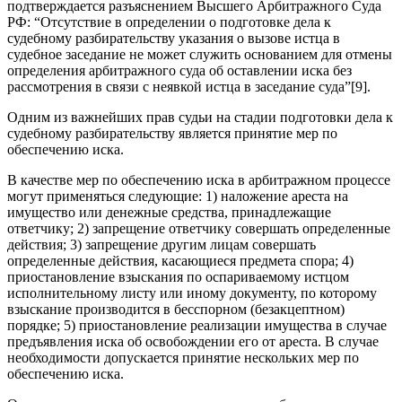
подтверждается разъяснением Высшего Арбитражного Суда
РФ: “Отсутствие в определении о подготовке дела к
судебному разбирательству указания о вызове истца в
судебное заседание не может служить основанием для отмены
определения арбитражного суда об оставлении иска без
рассмотрения в связи с неявкой истца в заседание суда”[9].
Одним из важнейших прав судьи на стадии подготовки дела к
судебному разбирательству является принятие мер по
обеспечению иска.
В качестве мер по обеспечению иска в арбитражном процессе
могут применяться следующие: 1) наложение ареста на
имущество или денежные средства, принадлежащие
ответчику; 2) запрещение ответчику совершать определенные
действия; 3) запрещение другим лицам совершать
определенные действия, касающиеся предмета спора; 4)
приостановление взыскания по оспариваемому истцом
исполнительному листу или иному документу, по которому
взыскание производится в бесспорном (безакцептном)
порядке; 5) приостановление реализации имущества в случае
предъявления иска об освобождении его от ареста. В случае
необходимости допускается принятие нескольких мер по
обеспечению иска.