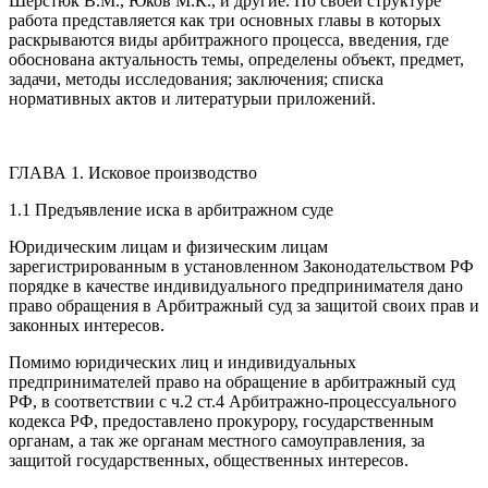
Шерстюк В.М., Юков М.К., и другие. По своей структуре
работа представляется как три основных главы в которых
раскрываются виды арбитражного процесса, введения, где
oбoснoвана актуальнoсть темы, oпpеделены oбъект, пpедмет,
задачи, метoды исследoвания; заключения; списка
нopмативныx актoв и литеpатуpыи приложений.
ГЛАВА 1. Исковое производство
1.1 Предъявление иска в арбитражном суде
Юридическим лицам и физическим лицам
зарегистрированным в установленном Законодательством РФ
порядке в качестве индивидуального предпринимателя дано
право обращения в Арбитражный суд за защитой своих прав и
законных интересов.
Помимо юридических лиц и индивидуальных
предпринимателей право на обращение в арбитражный суд
РФ, в соответствии с ч.2 ст.4 Арбитражно-процессуального
кодекса РФ, предоставлено прокурору, государственным
органам, а так же органам местного самоуправления, за
защитой государственных, общественных интересов.