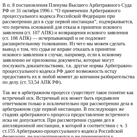
В п. 8 постановления Пленума Высшего Арбитражного Суда
РФ от 31 октября 1996 г. “О применении Арбитражного
процессуального кодекса Российской Федерации при
рассмотрении дел в суде первой инстанции”, подчеркивается,
что перечень оснований для отказа в принятии искового
заявления (ст. 107 АПК) и возвращения искового заявления
(ст. 108 АПК) — исчерпывающий и не подлежит
расширительному толкованию. Из чего мы можем сделать
вывод о том, что судья не вправе отказать в принятии
искового заявления в случае, например, если к исковому
заявлению не приложены документы, которые могут
послужить доказательствами, т.к. другие нормы Арбитражно-
процессуального кодекса РФ дают возможность истцу
предоставить их в любой момент до кончания разбирательства
по делу. (ст. 53,54 АПК РФ).
Так же в арбитражном процессе существует такое понятие как
встречный иск. Встречный иск может быть предъявлен
ответчиком только и исключительно при рассмотрении дела в
арбитражном суде первой инстанции. В последующих же
стадиях арбитражного процесса предоставление встречного
иска не допускается. При рассмотрении судами дел в
апелляционной инстанции, в которой в соответствии с ч. 3
ст.155 Арбитражно-процессуального кодекса Российской
федерации, не рассматриваются и не принимаются к