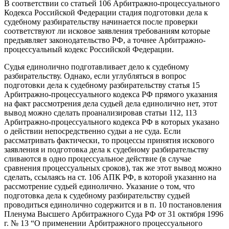
В соответствии со статьей 106 Арбитражно-процессуального
Кодекса Российской Федерации стадия подготовки дела к
судебному разбирательству начинается после проверки
соответствуют ли исковое заявления требованиям которые
предъявляет законодательство РФ, а точнее Арбитражно-
процессуальный кодекс Российской Федерации.
Судья единолично подготавливает дело к судебному
разбирательству. Однако, если углубляться в вопрос
подготовки дела к судебному разбирательству статья 15
Арбитражно-процессуального кодекса РФ прямого указания
на факт рассмотрения дела судьей дела единолично нет, этот
вывод можно сделать проанализировав статьи 112, 113
Арбитражно-процессуального кодекса РФ в которых указано
о действии непосредственно судьи а не суда. Если
рассматривать фактически, то процессы принятия искового
заявления и подготовка дела к судебному разбирательству
сливаются в одно процессуальное действие (в случае
сравнения процессуальных сроков), так же этот вывод можно
сделать, ссылаясь на ст. 106 АПК РФ, в которой указанно на
рассмотрение судьей единолично. Указание о том, что
подготовка дела к судебному разбирательству судьей
проводиться единолично содержится и в п. 10 по­становления
Пленума Высшего Арбитражного Суда РФ от 31 октября 1996
г. № 13 “О применении Арбитражного процессуального