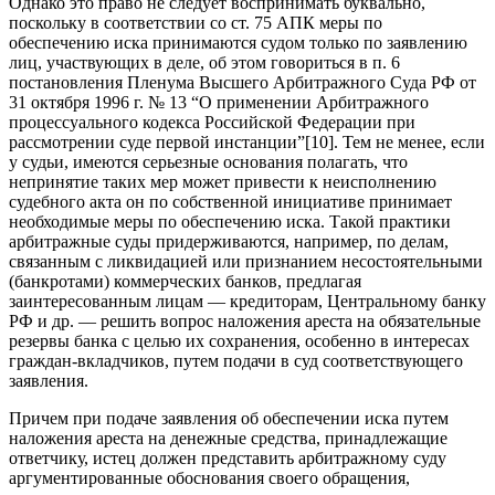
Однако это право не следует воспринимать буквально,
поскольку в соответствии со ст. 75 АПК меры по
обеспечению иска принимаются судом только по заявлению
лиц, участвующих в деле, об этом говориться в п. 6
постановления Пленума Высшего Арбитражного Суда РФ от
31 октября 1996 г. № 13 “О применении Арбитражного
процессуального кодекса Российской Федерации при
рассмотрении суде первой инстанции”[10]. Тем не менее, если
у судьи, имеются серьезные основания полагать, что
непринятие таких мер может привести к неисполнению
судебного акта он по собственной инициативе принимает
необходимые меры по обеспечению иска. Такой практики
арбитражные суды придерживаются, например, по делам,
связанным с ликвидацией или признанием несостоятельными
(банкротами) коммерческих банков, предлагая
заинтересованным лицам — кредиторам, Центральному банку
РФ и др. — решить вопрос наложения ареста на обязательные
резервы банка с целью их сохранения, особенно в интересах
граждан-вкладчиков, путем подачи в суд соответствующего
заявления.
Причем при подаче заявления об обеспечении иска путем
наложения ареста на денежные средства, принадлежащие
ответчику, истец должен представить арбитражному суду
аргументированные обоснования своего обращения,