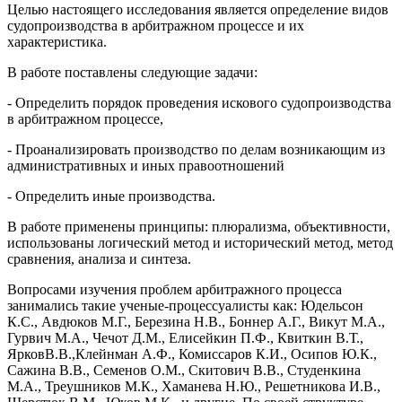
Целью настоящего исследования является определение видов
судопроизводства в арбитражном процессе и их
характеристика.
В работе поставлены следующие задачи:
- Определить порядок проведения искового судопроизводства
в арбитражном процессе,
- Проанализировать производство по делам возникающим из
административных и иных правоотношений
- Определить иные производства.
В работе применены принципы: плюрализма, объективности,
использованы логический метод и исторический метод, метод
сравнения, анализа и синтеза.
Вопросами изучения проблем арбитражного процесса
занимались такие ученые-процессуалисты как: Юдельсон
К.С., Авдюков М.Г., Березина Н.В., Боннер А.Г., Викут М.А.,
Гурвич М.А., Чечот Д.М., Елисейкин П.Ф., Квиткин В.Т.,
ЯрковВ.В.,Клейнман А.Ф., Комиссаров К.И., Осипов Ю.К.,
Сажина В.В., Семенов О.М., Скитович В.В., Студенкина
М.А., Треушников М.К., Хаманева Н.Ю., Решетникова И.В.,