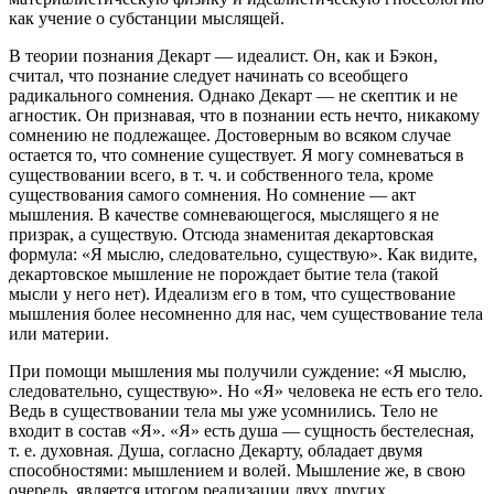
как учение о субстанции мыслящей.
В теории познания Декарт — идеалист. Он, как и Бэкон,
считал, что познание следует начинать со всеобщего
радикального сомнения. Однако Декарт — не скептик и не
агностик. Он признавая, что в познании есть нечто, никакому
сомнению не подлежащее. Достоверным во всяком случае
остается то, что сомнение существует. Я могу сомневаться в
существовании всего, в т. ч. и собственного тела, кроме
существования самого сомнения. Но сомнение — акт
мышления. В качестве сомневающегося, мыслящего я не
призрак, а существую. Отсюда знаменитая декартовская
формула: «Я мыслю, следовательно, существую». Как видите,
декартовское мышление не порождает бытие тела (такой
мысли у него нет). Идеализм его в том, что существование
мышления более несомненно для нас, чем существование тела
или материи.
При помощи мышления мы получили суждение: «Я мыслю,
следовательно, существую». Но «Я» человека не есть его тело.
Ведь в существовании тела мы уже усомнились. Тело не
входит в состав «Я». «Я» есть душа — сущность бестелесная,
т. е. духовная. Душа, согласно Декарту, обладает двумя
способностями: мышлением и волей. Мышление же, в свою
очередь, является итогом реализации двух других