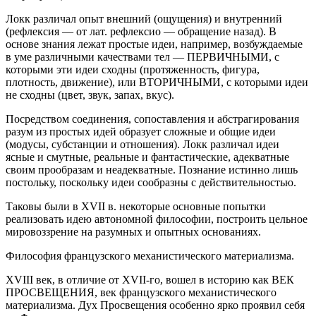
Локк различал опыт внешний (ощущения) и внутренний
(рефлексия — от лат. рефлексио — обращение назад). В
основе знания лежат простые идеи, например, возбуждаемые
в уме различными качествами тел — ПЕРВИЧНЫМИ, с
которыми эти идеи сходны (протяженность, фигура,
плотность, движение), или ВТОРИЧНЫМИ, с которыми идеи
не сходны (цвет, звук, запах, вкус).
Посредством соединения, сопоставления и абстрагирования
разум из простых идей образует сложные и общие идеи
(модусы, субстанции и отношения). Локк различал идеи
ясные и смутные, реальные и фантастические, адекватные
своим прообразам и неадекватные. Познание истинно лишь
постольку, поскольку идеи сообразны с действительностью.
Таковы были в XVII в. некоторые основные попытки
реализовать идею автономной философии, построить цельное
мировоззрение на разумных и опытных основаниях.
Философия французского механистического материализма.
XVIII век, в отличие от XVII-го, вошел в историю как ВЕК
ПРОСВЕЩЕНИЯ, век французского механистического
материализма. Дух Просвещения особенно ярко проявил себя