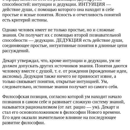
способностей: интуиции и дедукции. ИНТУИЦИЯ —
действие души, с помощью которого она находит в себе
простые и ясные понятия. Ясность и отчетливость понятий
есть критерий истины.
Однако человек имеет не только простые, но и сложные
знания. Он получает их с помощью второй познавательной
способности — дедукции. ДЕДУКЦИЯ есть действие души,
соединяющее простые, интуитивные понятия в длинные цепи
рассуждений.
Декарт утверждал, что, кроме интуиции и дедукции, ум не
должен допускать других источников знания. Понятия даются
человеку вместе с душой, т. е. от рождения (врожденные идеи,
аксиомы). Дедукция также ничего не привносит извне, а
только связывает понятия, открытые интуицией. Ум,
следовательно, истинные знания получает из самого себя.
Философская позиция, согласно которой ум находит начало
познания в самом себе и развивает сложную систему знаний,
называется рационализмом (от лат. рацио — ум). Декарт и
стал его основоположником в философии Нового времени.
Его идеи оказали значительное влияние на последующее
развитие философии.