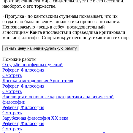
противоречивости мира свидетельствует не о его бессилии,
наоборот, о его торжестве.
«Прогулка» по кантовским ступеням показывает, что их
создателю была неведома диалектика процесса познания.
Непознаваемую «вещь в себе», последовательный
агностицизм Канта впоследствии справедлива критиковали
многие философы. Споры вокруг него не утихают до сих пор.
узнать цену на индивидуальную работу
Похожие работы
О судьбе ноосферных учений
Реферат, Философия
Смотреть
Логика и методология Аристотеля
Реферат, Философия
Смотреть
Эволюция и основные характеристики аналитической
философии
Реферат, Философия
Смотреть
Зарубежная философия ХХ века
Реферат, Философия
Смотреть