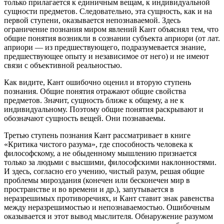
только прилагается к единичным вещам, к индивидуальной
сущности предметов. Следовательно, эта сущность, как и на
первой ступени, оказывается непознаваемой. Здесь
ограничение познания миром явлений Кант объяснял тем, что
общие понятия возникли в сознании субъекта априори (от лат.
априори — из предшествующего, подразумевается знание,
предшествующее опыту и независимое от него) и не имеют
связи с объективной реальностью.
Как видите, Кант ошибочно оценил и вторую ступень
познания. Общие понятия отражают общие свойства
предметов. Значит, сущность ближе к общему, а не к
индивидуальному. Поэтому общие понятия раскрывают и
обозначают сущность вещей. Они познаваемы.
Третью ступень познания Кант рассматривает в книге
«Критика чистого разума», где способность человека к
философскому, а не обыденному мышлению признается
только за людьми с высшими, философскими наклонностями.
И здесь, согласно его учению, чистый разум, решая общие
проблемы мироздания (конечен или бесконечен мир в
пространстве и во времени и др.), запутывается в
неразрешимых противоречиях, и Кант ставит знак равенства
между неразрешимостью и непознаваемостью. Ошибочным
оказывается и этот вывод мыслителя. Обнаружение разумом