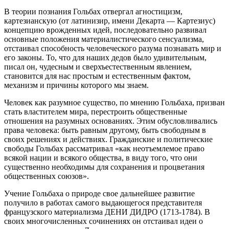
В теории познания Гольбах отвергал агностицизм,
картезианскую (от латинизир, имени Декарта — Картезиус)
концепцию врожденных идей, последовательно развивал
основные положения материалистического сенсуализма,
отстаивал способность человеческого разума познавать мир и
его законы. То, что для наших дедов было удивительным,
писал он, чудесным и сверхъестественным явлением,
становится для нас простым и естественным фактом,
механизм и причины которого мы знаем.
Человек как разумное существо, по мнению Гольбаха, призван
стать властителем мира, перестроить общественные
отношения на разумных основаниях. Этим обусловливались
права человека: быть равным другому, быть свободным в
своих решениях и действиях. Гражданские и политические
свободы Гольбах рассматривал «как неотъемлемое право
всякой нации и всякого общества, в виду того, что они
существенно необходимы для сохранения и процветания
общественных союзов».
Учение Гольбаха о природе свое дальнейшее развитие
получило в работах самого выдающегося представителя
французского материализма ДЕНИ ДИДРО (1713-1784). В
своих многочисленных сочинениях он отстаивал идеи о