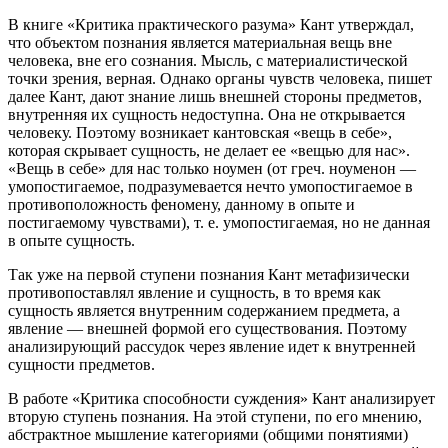
В книге «Критика практического разума» Кант утверждал,
что объектом познания является материальная вещь вне
человека, вне его сознания. Мысль, с материалистической
точки зрения, верная. Однако органы чувств человека, пишет
далее Кант, дают знание лишь внешней стороны предметов,
внутренняя их сущность недоступна. Она не открывается
человеку. Поэтому возникает кантовская «вещь в себе»,
которая скрывает сущность, не делает ее «вещью для нас».
«Вещь в себе» для нас только ноумен (от греч. ноуменон —
умопостигаемое, подразумевается нечто умопостигаемое в
противоположность феномену, данному в опыте и
постигаемому чувствами), т. е. умопостигаемая, но не данная
в опыте сущность.
Так уже на первой ступени познания Кант метафизически
противопоставлял явление и сущность, в то время как
сущность является внутренним содержанием предмета, а
явление — внешней формой его существования. Поэтому
анализирующий рассудок через явление идет к внутренней
сущности предметов.
В работе «Критика способности суждения» Кант анализирует
вторую ступень познания. На этой ступени, по его мнению,
абстрактное мышление категориями (общими понятиями)