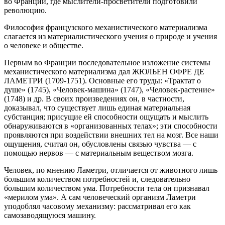
во Франции, где мыслители-просветители подготовили
революцию.
Философия французского механистического материализма
слагается из материалистического учения о природе и учения
о человеке и обществе.
Первым во Франции последовательное изложение системы
механистического материализма дал ЖЮЛЬЕН ОФРЕ ДЕ
ЛАМЕТРИ (1709-1751). Основные его труды: «Трактат о
душе» (1745), «Человек-машина» (1747), «Человек-растение»
(1748) и др. В своих произведениях он, в частности,
доказывал, что существует лишь единая материальная
субстанция; присущие ей способности ощущать и мыслить
обнаруживаются в «организованных телах»; эти способности
проявляются при воздействии внешних тел на мозг. Все наши
ощущения, считал он, обусловлены связью чувства — с
помощью нервов — с материальным веществом мозга.
Человек, по мнению Ламетри, отличается от животного лишь
большим количеством потребностей и, следовательно
большим количеством ума. Потребности тела он признавал
«мерилом ума». А сам человеческий организм Ламетри
уподоблял часовому механизму: рассматривал его как
самозаводящуюся машину.