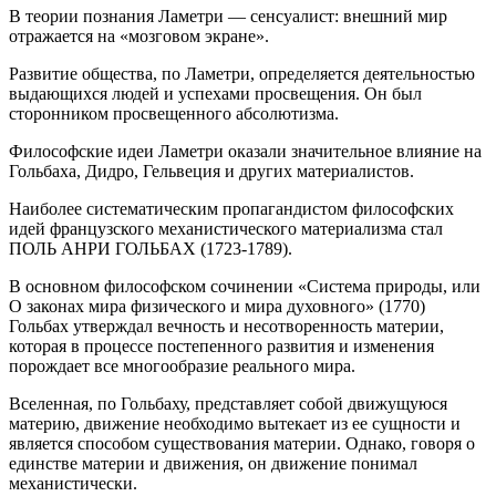
В теории познания Ламетри — сенсуалист: внешний мир
отражается на «мозговом экране».
Развитие общества, по Ламетри, определяется деятельностью
выдающихся людей и успехами просвещения. Он был
сторонником просвещенного абсолютизма.
Философские идеи Ламетри оказали значительное влияние на
Гольбаха, Дидро, Гельвеция и других материалистов.
Наиболее систематическим пропагандистом философских
идей французского механистического материализма стал
ПОЛЬ АНРИ ГОЛЬБАХ (1723-1789).
В основном философском сочинении «Система природы, или
О законах мира физического и мира духовного» (1770)
Гольбах утверждал вечность и несотворенность материи,
которая в процессе постепенного развития и изменения
порождает все многообразие реального мира.
Вселенная, по Гольбаху, представляет собой движущуюся
материю, движение необходимо вытекает из ее сущности и
является способом существования материи. Однако, говоря о
единстве материи и движения, он движение понимал
механистически.