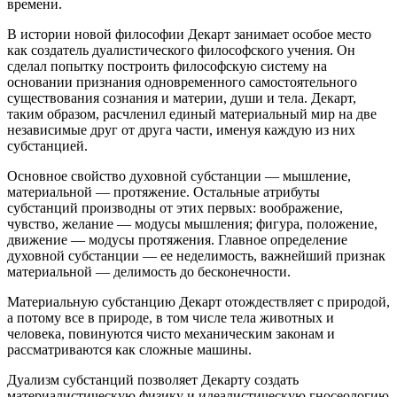
времени.
В истории новой философии Декарт занимает особое место
как создатель дуалистического философского учения. Он
сделал попытку построить философскую систему на
основании признания одновременного самостоятельного
существования сознания и материи, души и тела. Декарт,
таким образом, расчленил единый материальный мир на две
независимые друг от друга части, именуя каждую из них
субстанцией.
Основное свойство духовной субстанции — мышление,
материальной — протяжение. Остальные атрибуты
субстанций производны от этих первых: воображение,
чувство, желание — модусы мышления; фигура, положение,
движение — модусы протяжения. Главное определение
духовной субстанции — ее неделимость, важнейший признак
материальной — делимость до бесконечности.
Материальную субстанцию Декарт отождествляет с природой,
а потому все в природе, в том числе тела животных и
человека, повинуются чисто механическим законам и
рассматриваются как сложные машины.
Дуализм субстанций позволяет Декарту создать
материалистическую физику и идеалистическую гносеологию