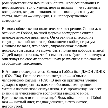
роль чувственного познания и опыта. Процесс познания у
него включает три ступени: первая низшая — чувственные
восприятия, вторая — знания, основывающиеся на уме,
третья, высшая — интуиция, т. е. непосредственное
созерцание.
В своих общественно-политических воззрениях Спиноза, в
отличие от Гоббса, высшей формой государства считал
демократическое правление. Он ограничивал всесилие
государственной власти требованиями свободы и разума.
Спиноза полагал, что власть, управляющая людьми
посредством страха, не может быть признана добродетельной.
Людей надо вести так, чтобы им казалось, будто их не ведут, а
они живут по своему собственному разумению и по своему
свободному изволению.
В Англии последователем Бэкона и Гоббса был ДЖОН ЛОКК
(1632-1704). Главное его произведение — «Опыт о
человеческом разуме» (1690). В нем он критикует учение
Декарта о врожденных идеях и обосновывает принцип
материалистического сенсуализма, т. е. происхождения всех
знаний из чувственного восприятия внешнего мира.
Единственным источником идей Локк объявил опыт (Tabula
rasa — чистый лист, гладкая дощечка, нечто чистое,
нетронутое).