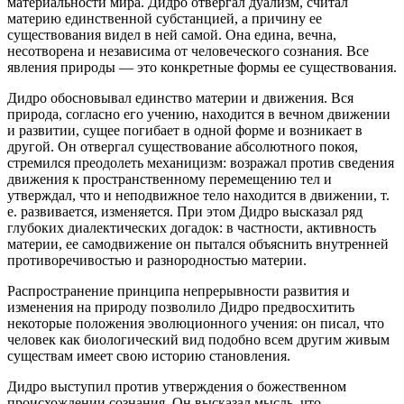
материальности мира. Дидро отвергал дуализм, считал
материю единственной субстанцией, а причину ее
существования видел в ней самой. Она едина, вечна,
несотворена и независима от человеческого сознания. Все
явления природы — это конкретные формы ее существования.
Дидро обосновывал единство материи и движения. Вся
природа, согласно его учению, находится в вечном движении
и развитии, сущее погибает в одной форме и возникает в
другой. Он отвергал существование абсолютного покоя,
стремился преодолеть механицизм: возражал против сведения
движения к пространственному перемещению тел и
утверждал, что и неподвижное тело находится в движении, т.
е. развивается, изменяется. При этом Дидро высказал ряд
глубоких диалектических догадок: в частности, активность
материи, ее самодвижение он пытался объяснить внутренней
противоречивостью и разнородностью материи.
Распространение принципа непрерывности развития и
изменения на природу позволило Дидро предвосхитить
некоторые положения эволюционного учения: он писал, что
человек как биологический вид подобно всем другим живым
существам имеет свою историю становления.
Дидро выступил против утверждения о божественном
происхождении сознания. Он высказал мысль, что