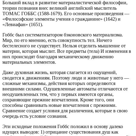
Большой вклад в развитие материалистической философии,
теории познания внес великий английский мыслитель
ТОМАС ГОББС (1588-1679). Его основные произведения —
«Философские элементы учения о гражданине» (1642) и
«Левиафан» (1651).
Гоббс был систематизатором бэконовского материализма.
Мир, по его мнению, есть совокупность тел. Ничего
бестелесного не существует. Нельзя отделить мышление от
материи, которая мыслит. Все предметы (тела) И изменения в
них происходят благодаря механическому движению
материальных элементов.
Даже духовная жизнь, которая слагается из ощущений,
сводится к движениям. Поэтому люди и животные у него —
сложные механизмы, действия которых определяются
внешними силами. Одушевленные автоматы отличаются от
неодушевленных тем, что у первых имеются органы,
сохраняющие прежние впечатления. Кроме того, они
способны сравнивать новые впечатления с прежними.
Сравнение создает условия для различения, которые в свою
очередь есть условие сознания.
Эти исходные положения Гоббс положил в основу далеко
идущих выводов: 1) отрицание существования душ как