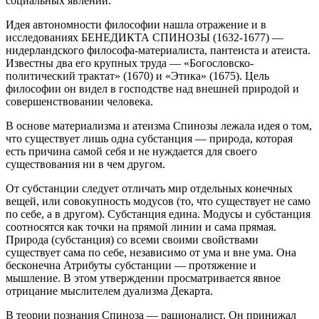
социальных явлений.
Идея автономности философии нашла отражение и в
исследованиях БЕНЕДИКТА СПИНОЗЫ (1632-1677) —
нидерландского философа-материалиста, пантеиста и атеиста.
Известны два его крупных труда — «Богословско-
политический трактат» (1670) и «Этика» (1675). Цель
философии он видел в господстве над внешней природой и
совершенствовании человека.
В основе материализма и атеизма Спинозы лежала идея о том,
что существует лишь одна субстанция — природа, которая
есть причина самой себя и не нуждается для своего
существования ни в чем другом.
От субстанции следует отличать мир отдельных конечных
вещей, или совокупность модусов (то, что существует не само
по себе, а в другом). Субстанция едина. Модусы и субстанция
соотносятся как точки на прямой линии и сама прямая.
Природа (субстанция) со всеми своими свойствами
существует сама по себе, независимо от ума и вне ума. Она
бесконечна Атрибуты субстанции — протяжение и
мышление. В этом утверждении просматривается явное
отрицание мыслителем дуализма Декарта.
В теории познания Спиноза — рационалист. Он принижал