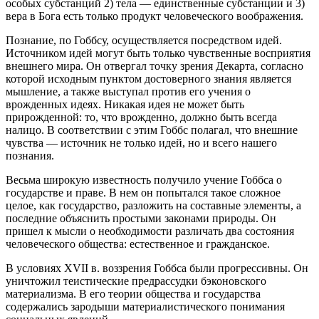
особых субстанций 2) тела — единственные субстанции и 3)
вера в Бога есть только продукт человеческого воображения.
Познание, по Гоббсу, осуществляется посредством идей.
Источником идей могут быть только чувственные восприятия
внешнего мира. Он отвергал точку зрения Декарта, согласно
которой исходным пунктом достоверного знания является
мышление, а также выступал против его учения о
врожденных идеях. Никакая идея не может быть
прирожденной: то, что врожденно, должно быть всегда
налицо. В соответствии с этим Гоббс полагал, что внешние
чувства — источник не только идей, но и всего нашего
познания.
Весьма широкую известность получило учение Гоббса о
государстве и праве. В нем он попытался такое сложное
целое, как государство, разложить на составные элементы, а
последние объяснить простыми законами природы. Он
пришел к мысли о необходимости различать два состояния
человеческого общества: естественное и гражданское.
В условиях XVII в. воззрения Гоббса были прогрессивны. Он
уничтожил теистические предрассудки бэконовского
материализма. В его теории общества и государства
содержались зародыши материалистического понимания