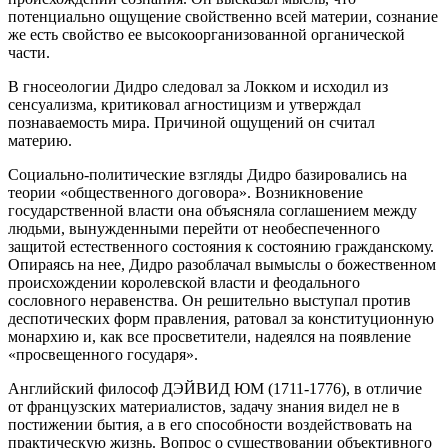
потенциально ощущение свойственно всей материи, сознание
же есть свойство ее высокоорганизованной органической
части.
В гносеологии Дидро следовал за Локком и исходил из
сенсуализма, критиковал агностицизм и утверждал
познаваемость мира. Причиной ощущений он считал
материю.
Социально-политические взгляды Дидро базировались на
теории «общественного договора». Возникновение
государственной власти она объясняла соглашением между
людьми, вынужденными перейти от необеспеченного
защитой естественного состояния к состоянию гражданскому.
Опираясь на нее, Дидро разоблачал вымыслы о божественном
происхождении королевской власти и феодального
сословного неравенства. Он решительно выступал против
деспотических форм правления, ратовал за конституционную
монархию и, как все просветители, надеялся на появление
«просвещенного государя».
Английский философ ДЭЙВИД ЮМ (1711-1776), в отличие
от французских материалистов, задачу знания видел не в
постижении бытия, а в его способности воздействовать на
практическую жизнь. Вопрос о существовании объективного