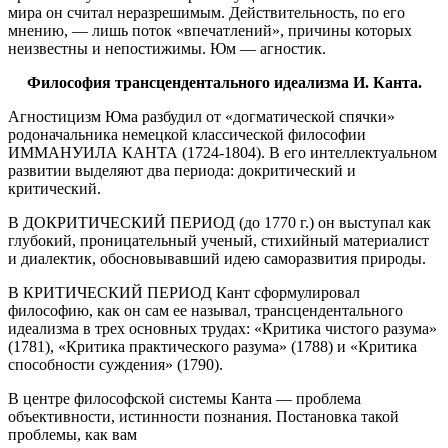
мира он считал неразрешимым. Действительность, по его
мнению, — лишь поток «впечатлений», причины которых
неизвестны и непостижимы. Юм — агностик.
Философия трансцендентального идеализма И. Канта.
Агностицизм Юма разбудил от «догматической спячки»
родоначальника немецкой классической философии
ИММАНУИЛА КАНТА (1724-1804). В его интеллектуальном
развитии выделяют два периода: докритический и
критический.
В ДОКРИТИЧЕСКИЙ ПЕРИОД (до 1770 г.) он выступал как
глубокий, проницательный ученый, стихийный материалист
и диалектик, обосновывавший идею саморазвития природы.
В КРИТИЧЕСКИЙ ПЕРИОД Кант сформулировал
философию, как он сам ее называл, трансцендентального
идеализма в трех основных трудах: «Критика чистого разума»
(1781), «Критика практического разума» (1788) и «Критика
способности суждения» (1790).
В центре философской системы Канта — проблема
объективности, истинности познания. Постановка такой
проблемы, как вам