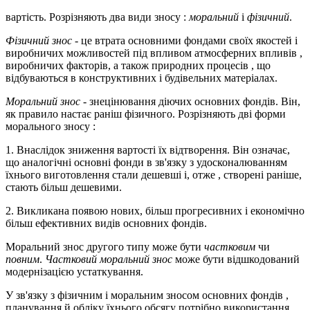
вартість. Розрізняють два види зносу :
моральний
і
фізичний
.
Фізичний знос
- це втрата основними фондами своїх якостей і
виробничих можливостей під впливом атмосферних впливів ,
виробничих факторів, а також природних процесів , що
відбуваються в конструктивних і будівельних матеріалах.
Моральний знос
- знецінювання діючих основних фондів. Він,
як правило настає раніш фізичного. Розрізняють дві форми
морального зносу :
1. Внаслідок зниження вартості їх відтворення. Він означає,
що аналогічні основні фонди в зв'язку з удосконалюванням
їхнього виготовлення стали дешевші і, отже , створені раніше,
стають більш дешевими.
2. Викликана появою нових, більш прогресивних і економічно
більш ефективних видів основних фондів.
Моральний знос другого типу може бути
частковим
чи
повним
.
Частковий моральний знос
може бути відшкодований
модернізацією устаткування.
У зв'язку з фізичним і моральним зносом основних фондів ,
планування й обліку їхнього обсягу потрібно використання