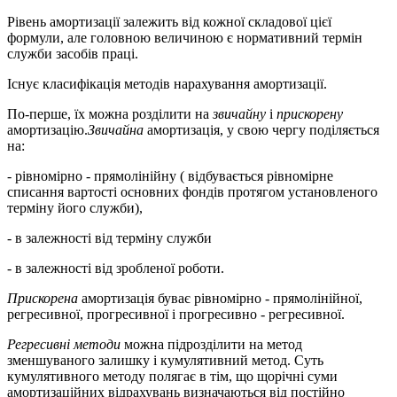
Рівень амортизації залежить від кожної складової цієї
формули, але головною величиною є нормативний термін
служби засобів праці.
Існує класифікація методів нарахування амортизації.
По-перше, їх можна розділити на
звичайну
і
прискорену
амортизацію.
Звичайна
амортизація, у свою чергу поділяється
на:
- рівномірно - прямолінійну ( відбувається рівномірне
списання вартості основних фондів протягом установленого
терміну його служби),
- в залежності від терміну служби
- в залежності від зробленої роботи.
Прискорена
амортизація буває рівномірно - прямолінійної,
регресивної, прогресивної і прогресивно - регресивної.
Регресивні методи
можна підрозділити на метод
зменшуваного залишку і кумулятивний метод. Суть
кумулятивного методу полягає в тім, що щорічні суми
амортизаційних відрахувань визначаються від постійно