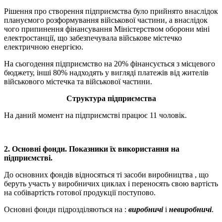
Рішення про створення підприємства було прийнято внаслідок
плануємого розформування військової частини, а внаслідок
чого припинення фінансування Міністерством оборони міні
електростанції, що забезпечувала військове містечко
електричною енергією.
На сьогодення підприємство на 20% фінансується з місцевого
бюджету, інші 80% надходять у вигляді платежів від жителів
військового містечка та військової частини.
Структура підприємства
На даний момент на підприємстві працює 11 чоловік.
2. Основні фонди. Показники їх використання на
підприємстві.
До основних фондів відносяться ті засоби виробництва , що
беруть участь у виробничих циклах і переносять свою вартість
на собівартість готової продукції поступово.
Основні фонди підрозділяються на :
виробничі
і
невиробничі
.