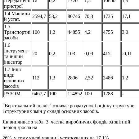
Передаточні
16
0,2
1720
1,5
10650
1,3
пристрої
1.4 Машини
2594,7
53,2
80746
70,3
1735
17,1
й устат.
1.5
Транспортні
100
1,2
44855
4,2
4755
3,0
засоби
1.6
Інструмент
20
0,2
103
0,09
415
-0,11
та інший
інвентар
1.7 Інші
види
112
1,3
2896
2,52
2486
1,2
основних
засобів
РАЗОМ
6467,7
100
114852
100
1288
-
"Вертикальний аналіз" означає розрахунок і оцінку структури
і структурних змін у складі основних засобів.
Як випливає з табл. 3, частка виробничих фондів за звітний
період зросла на
26%, у тому числі машин і устаткування на 17,1%.