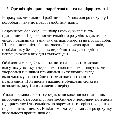
2. Організація праці і заробітної плати на підприємстві.
Розрахунок чисельності робітників є базою для розрахунку і
розробки плану по праці і заробітній платі.
Розрізняють
облікову
,
штатну
і
явочну
чисельність
працівників. Під явочної чисельністю розуміють фактичне
число працівників, зайнятих на підприємстві на протязі доби.
Штатна чисельність більше явочної на число працівників,
необхідних у безперервних виробництвах для підміни
непрацюючих у вихідні і святкові дні .
Обліковий склад більше штатного на число тимчасово
відсутніх у зв'язку з черговими і додатковими відпустками,
хворобами й іншими причинами. В обліковий склад
включають усіх постійних, тимчасових і сезонних
працівників. При цьому виділяють обліковий склад на
визначену дату і за визначений період.
У плані встановлюють середньоспискове число працівників
виробничого персоналу і невиробничого персоналу по всьому
підприємству і чисельність по окремих категоріях працівників
по дільницям і цехах . Вихідними матеріалами для розрахунку
чисельності працівників є :