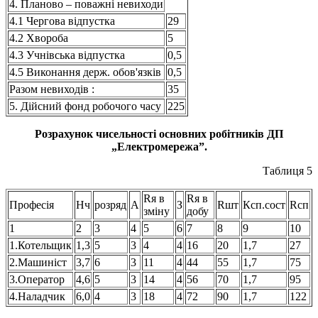
4. Планово – поважні невиходи
4.1 Чергова відпустка
29
4.2 Хвороба
5
4.3 Учнівська відпустка
0,5
4.5 Виконання держ. обов'язків
0,5
Разом невиходів :
35
5. Дійсний фонд робочого часу
225
Розрахунок чисельності основних робітників ДП
„Електромережа”.
Таблиця 5
Rя в
Rя в
Професія
Нч
розряд
А
З
Rшт
Ксп.сост
Rсп
зміну
добу
1
2
3
4
5
6
7
8
9
10
1.Котельщик
1,3
5
3
4
4
16
20
1,7
27
2.Машиніст
3,7
6
3
11
4
44
55
1,7
75
3.Оператор
4,6
5
3
14
4
56
70
1,7
95
4.Наладчик
6,0
4
3
18
4
72
90
1,7
122