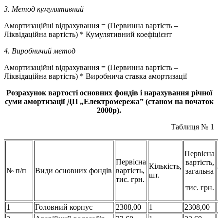
3.
Метод кумулятивний
Амортизаційні відрахування = (Первинна вартість –
Ліквідаційна вартість) * Кумулятивний коефіцієнт
4.
Виробничий метод
Амортизаційні відрахування = (Первинна вартість –
Ліквідаційна вартість) * Виробнича ставка амортизації
Розрахунок вартості основних фондів і нарахування річної
суми амортизації ДП „Електромережа” (станом на початок
2000р).
Таблиця № 1
Первісна
Первісна
вартість,
Кількість,
№ п/п
Види основних фондів
вартість,
загальна
шт.
тис. грн.
тис. грн.
1
Головний корпус
2308,00
1
2308,00