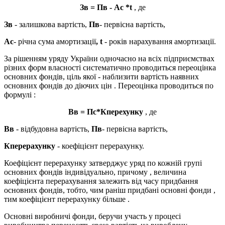
Зв = Пв - Ас *t
, де
Зв
- залишкова вартість,
Пв
- первісна вартість,
Ас
- річна сума амортизації
, t
- років нарахування амортизації.
За рішенням уряду України одночасно на всіх підприємствах
різних форм власності систематично проводиться переоцінка
основних фондів, ціль якої - наблизити вартість наявних
основних фондів до діючих цін . Переоцінка проводиться по
формулі :
Вв = Пс*
Кперехунку
, де
Вв
- відбудовна вартість,
Пв
- первісна вартість,
Кперерахунку
- коефіцієнт перерахунку.
Коефіцієнт перерахунку затверджує уряд по кожній групі
основних фондів індивідуально, причому , величина
коефіцієнта перерахування залежить від часу придбання
основних фондів, тобто, чим раніш придбані основні фонди ,
тим коефіцієнт перерахунку більше .
Основні виробничі фонди, беручи участь у процесі