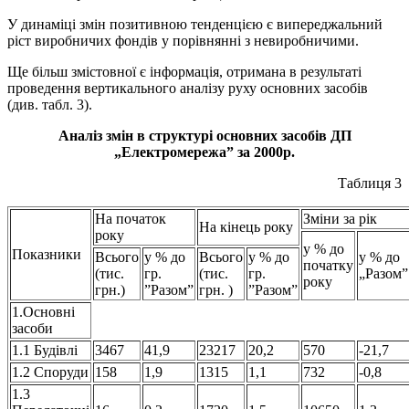
У динаміці змін позитивною тенденцією є випереджальний
ріст виробничих фондів у порівнянні з невиробничими.
Ще більш змістовної є інформація, отримана в результаті
проведення вертикального аналізу руху основних засобів
(див. табл. 3).
Аналіз змін в структурі основних засобів ДП
„Електромережа” за 2000р.
Таблиця 3
На початок
Зміни за рік
На кінець року
року
у % до
Показники
Всього
у % до
Всього
у % до
у % до
початку
(тис.
гр.
(тис.
гр.
„Разом”
року
грн.)
”Разом”
грн. )
”Разом”
1.Основні
засоби
1.1 Будівлі
3467
41,9
23217
20,2
570
-21,7
1.2 Споруди
158
1,9
1315
1,1
732
-0,8
1.3