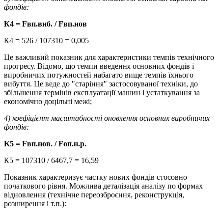
фондів:
К4 =
F
вп.виб. /
F
вп.нов
К4 = 526 / 107310 = 0,005
Це важливий показник для характеристики темпів технічного
прогресу. Відомо, що темпи введення основних фондів і
виробничих потужностей набагато вище темпів їхнього
вибуття. Це веде до "старіння" застосовуваної техніки, до
збільшення термінів експлуатації машин і устаткування за
економічно доцільні межі;
4) коефіцієнт масштабності оновлення основних виробничих
фондів:
K5 =
F
вп.нов. /
F
оп.н.р.
К5 = 107310 / 6467,7 = 16,59
Показник характеризує частку нових фондів стосовно
початкового рівня. Можлива деталізація аналізу по формах
відновлення (технічне переозброєння, реконструкція,
розширення і т.п.):