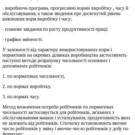
· виробнича програма, прогресивні норми виробітку , часу й
обслуговування, а також зведення про досягнутий рівень
виконання норм виробітку і часу;
· планове завдання по росту продуктивності праці;
· графіки змінності.
У залежності від характеру використовуваних норм і
нормативів на окремих ділянках виробництва застосовують
наступні методи розрахунку чисельності основних і
допоміжних робітників:
1. по нормативах чисельності,
2. по нормах виробітку,
3. по нормах часу.
Метод визначення потреби робітників по нормативах
чисельності застосовується для робітників, зв'язаних з
обслуговуванням машин і устаткування, продуктивність яких
не залежить від робітників. Спочатку встановлюють явочне
число робітників у зміну і явочне число робітників у добу по
формулах: