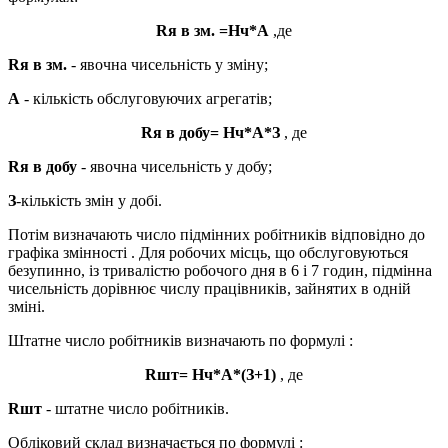
Rя в зм. =Нч*А
,де
Rя в зм.
- явочна чисельність у зміну;
А
- кількість обслуговуючих агрегатів;
Rя в добу= Нч*А*З
, де
Rя в добу
- явочна чисельність у добу;
З
-кількість змін у добі.
Потім визначають число підмінних робітників відповідно до
графіка змінності . Для робочих місць, що обслуговуються
безупинно, із тривалістю робочого дня в 6 і 7 годин, підмінна
чисельність дорівнює числу працівників, зайнятих в одній
зміні.
Штатне число робітників визначають по формулі :
Rшт= Нч*А*(З+1)
, де
Rшт
- штатне число робітників.
Обліковий склад визначається по формулі :