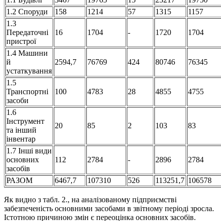
1.2 Споруди
158
1214
57
1315
1157
1.3
Передаточні
16
1704
-
1720
1704
пристрої
1.4 Машини
й
2594,7
76769
424
80746
76345
устаткування
1.5
Транспортні
100
4783
28
4855
4755
засоби
1.6
Інструмент
20
85
2
103
83
та інший
інвентар
1.7 Інші види
основних
112
2784
-
2896
2784
засобів
РАЗОМ
6467,7
107310
526
113251,7
106578
Як видно з табл. 2., на аналізованому підприємстві
забезпеченість основними засобами в звітному періоді зросла.
Істотною причиною змін є переоцінка основних засобів.