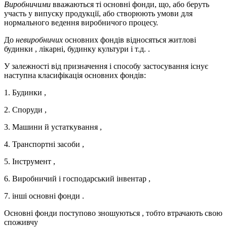
Виробничими
вважаються ті основні фонди, що, або беруть
участь у випуску продукції, або створюють умови для
нормального ведення виробничого процесу.
До
невиробничих
основних фондів відносяться житлові
будинки , лікарні, будинку культури і т.д. .
У залежності від призначення і способу застосування існує
наступна класифікація основних фондів:
1. Будинки ,
2. Споруди ,
3. Машини й устаткування ,
4. Транспортні засоби ,
5. Інструмент ,
6. Виробничий і господарський інвентар ,
7. інші основні фонди .
Основні фонди поступово зношуються , тобто втрачають свою
споживчу