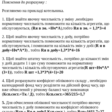
Пояснення до розрахунку :
Розглянемо на прикладі котельника.
1. Щоб знайти явочну чисельність у зміну ,необхідно
нормативну чисельність помножити на кількість агрегатів, що
обслуговуються, (
Rя в зм. =Нч*А
),тобто
Rя в зм. = 1,3*3=4
2. Щоб знайти явочну чисельність у добу, потрібно
нормативну чисельність помножити на кількість агрегатів, що
обслуговуються, і помножити на кількість змін у добі (
R я в
добу=Нч*А*З
) , тобто
Rя в добу=1,3*3*4=16
3. Щоб знайти штатну чисельність , потрібно до кількості змін
у добі додати 1 і цю суму помножити на нормативну
чисельність і кількість обслуговуючих агрегатів(
R шт=Нч*А*
(З+1)
), тобто
R шт =1,3*3*(4+1)=20
4. Щоб розрахувати коефіцієнт облікового складу , необхідно
календарний фонд часу розділити на дійсний фонд часу, що
вже обчислений у річному балансі часу виконавця
(
Ксп.сост.=Тк / Д
), тобто
Ксп.сост.=365/215=1,7
5.
Для обчислення облікової чисельності потрібно явочну
чисельність у добу помножити на коефіцієнт облікового
складу (
Rсп = Rя в добу* Ксп.сост
.), тобто
Rсп=16*1,7=27