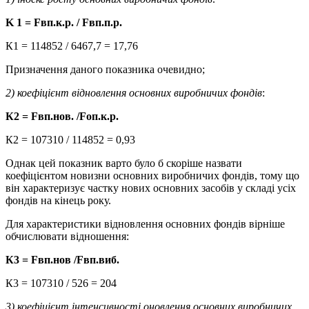
K 1 =
F
вп.к.р. /
F
вп.п.р.
К1 = 114852 / 6467,7 = 17,76
Призначення даного показника очевидно;
2) коефіцієнт відновлення основних виробничих фондів
:
К2 =
F
вп.нов. /
F
оп.к.р.
К2 = 107310 / 114852 = 0,93
Однак цей показник варто було б скоріше назвати
коефіцієнтом новизни основних виробничих фондів, тому що
він характеризує частку нових основних засобів у складі усіх
фондів на кінець року.
Для характеристики відновлення основних фондів вірніше
обчислювати відношення:
К3 =
F
вп.нов /
F
вп.виб.
К3 = 107310 / 526 = 204
3) коефіцієнт інтенсивності оновлення основних виробничих