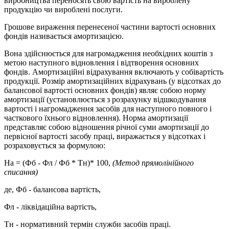
виробництва переносять свою вартість на вироблену
продукцію чи вироблені послуги.
Грошове вираження перенесеної частини вартості основних
фондів називається амортизацією.
Вона здійснюється для нагромадження необхідних коштів з
метою наступного відновлення і відтворення основних
фондів. Амортизаційні відрахування включають у собівартість
продукції. Розмір амортизаційних відрахувань (у відсотках до
балансової вартості основних фондів) являє собою норму
амортизації (установлюється з розрахунку відшкодування
вартості і нагромадження засобів для наступного повного і
часткового їхнього відновлення). Норма амортизації
представляє собою відношення річної суми амортизації до
первісної вартості засобу праці, виражається у відсотках і
розраховується за формулою:
На = (Фб - Фл / Фб * Тн)* 100,
(Метод прямолінійного
списання)
де, Фб - балансова вартість,
Фл - ліквідаційна вартість,
Тн - нормативний термін служби засобів праці.