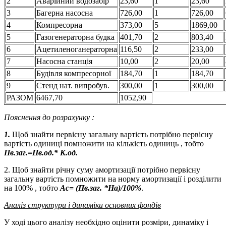
2
Аварійний водозабір
23,60
1
23,60
3
Багерна насосна
726,00
1
726,00
4
Компресорна
373,00
5
1869,00
5
Газогенераторна будка
401,70
2
803,40
6
Ацетиленоганераторна
116,50
2
233,00
7
Насосна станція
10,00
2
20,00
8
Будівля компресорної
184,70
1
184,70
9
Стенд нат. випробув.
300,00
1
300,00
РАЗОМ
6467,70
1052,90
Пояснення до розрахунку :
1.
Щоб знайти первісну загальну вартість потрібно первісну
вартість одиниці помножити на кількість одиниць , тобто
Пв.заг.=Пв.од.* К.од.
2. Щоб знайти річну суму амортизації потрібно первісну
загальну вартість помножити на норму амортизації і розділити
на 100% , тобто
Ас= (Пв.заг. *На)/100%
.
Аналіз структури і динаміки основних фондів
У ході цього аналізу необхідно оцінити розміри, динаміку і