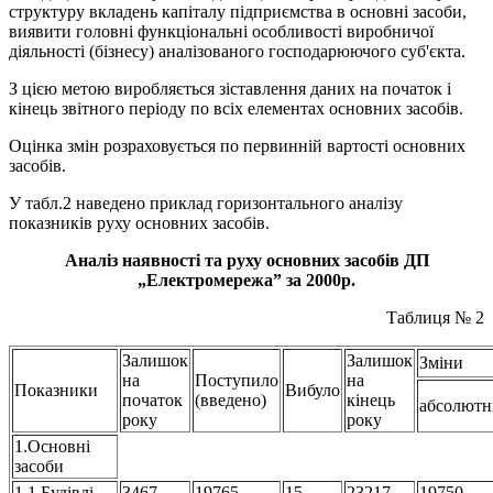
структуру вкладень капіталу підприємства в основні засоби,
виявити головні функціональні особливості виробничої
діяльності (бізнесу) аналізованого господарюючого суб'єкта.
З цією метою виробляється зіставлення даних на початок і
кінець звітного періоду по всіх елементах основних засобів.
Оцінка змін розраховується по первинній вартості основних
засобів.
У табл.2 наведено приклад горизонтального аналізу
показників руху основних засобів.
Аналіз наявності та руху основних засобів ДП
„Електромережа” за 2000р.
Таблиця № 2
Залишок
Залишок
Зміни
на
Поступило
на
Показники
Вибуло
початок
(введено)
кінець
абсолютн
року
року
1.Основні
засоби
1.1 Будівлі
3467
19765
15
23217
19750