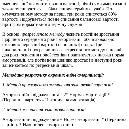
зменшуваної неамортизованої вартості, річні суми амортизації
також зменшуються зі збільшенням терміну служби. По
кумулятивному методу за перші три роки списується 80%
вартості і відбувається повне списання балансової вартості
протягом нормативного терміну служби.
В основі
прогресивного методу
лежить постійне зростання
щорічного середнього рівня амортизації, обчислювальної
стосовно первісної вартості основних фондів. При
використанні прогресивного - регресивного методу в перші
два роки освоєння нової техніки практикується низька норма
амортизації, але потім вона швидко зростає і в наступні роки
здійснюється по регресивній шкалі.
Методика розрахунку окремих видів амортизації:
1.
Метод прискореного зменшення залишкової вартості
Амортизаційні відрахування = 2* Норма амортизації *
(Первинна вартість – Накопичена амортизація)
2.
Метод зменшення залишкової вартості
Амортизаційні відрахування = Норма амортизації * (Первинна
вартість * Накопичена амортизація)