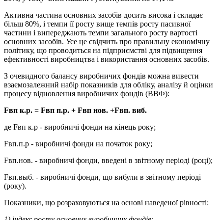
Активна частина основних засобів досить висока і складає
більш 80%, і темпи її росту вище темпів росту пасивної
частини і випереджають темпи загального росту вартості
основних засобів. Усе це свідчить про правильну економічну
політику, що проводиться на підприємстві для підвищення
ефективності виробництва і використання основних засобів.
З очевидного балансу виробничих фондів можна вивести
взаємозалежний набір показників для обліку, аналізу й оцінки
процесу відновлення виробничих фондів (ВВФ):
F
вп к.р. =
F
вп п.р. +
F
вп нов. +
F
вп. виб.
де Fвп к.р - виробничі фонди на кінець року;
Fвп.п.р - виробничі фонди на початок року;
Fвп.нов. - виробничі фонди, введені в звітному періоді (році);
Fвп.выб. - виробничі фонди, що вибули в звітному періоді
(року).
Показники, що розраховуються на основі наведеної рівності:
1) індекс росту основних виробничих фондів: