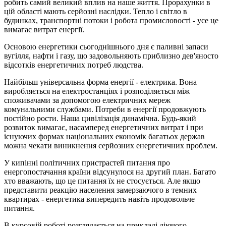
робить самий великий вплив на наше життя. Прорахунки в
цій області мають серйозні наслідки. Тепло і світло в
будинках, транспортні потоки і робота промисловості - усе це
вимагає витрат енергії.
Основою енергетики сьогоднішнього дня є паливні запаси
вугілля, нафти і газу, що задовольняють приблизно дев'яносто
відсотків енергетичних потреб людства.
Найбільш універсальна форма енергії - електрика. Вона
виробляється на електростанціях і розподіляється між
споживачами за допомогою електричних мереж
комунальними службами. Потреби в енергії продовжують
постійно рости. Наша цивілізація динамічна. Будь-який
розвиток вимагає, насамперед енергетичних витрат і при
існуючих формах національних економік багатьох держав
можна чекати виникнення серйозних енергетичних проблем.
У кипінні політичних пристрастей питання про
енергопостачання країни відсунулося на другий план. Багато
хто вважають, що це питання їх не стосується. Але якщо
представити реакцію населення замерзаючого в темних
квартирах - енергетика випередить навіть продовольче
питання.
В курсовій роботі розглядається на прикладі діючого