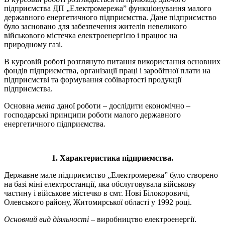
підприємства ДП „Електромережа” функціонування малого
державного енергетичного підприємства. Дане підприємство
було засновано для забезпечення жителів невеликого
військового містечка електроенергією і працює на
природному газі.
В курсовій роботі розглянуто питання використання основних
фондів підприємства, організації праці і заробітної плати на
підприємстві та формування собівартості продукції
підприємства.
Основна
мета
даної роботи – дослідити економічно –
господарські принципи роботи малого державного
енергетичного підприємства.
1. Характеристика підприємства.
Державне мале підприємство „Електромережа” було створено
на базі міні електростанції, яка обслуговувала військову
частину і військове містечко в смт. Нові Білокоровичі,
Олевського району, Житомирської області у 1992 році.
Основний вид діяльності
– виробництво електроенергії.