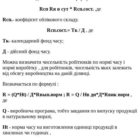
Rсп Rя в сут * Rсп.сост.
,де
Rсп.
- коефіцієнт облікового складу.
Rсп.сост.= Тк / Д
, де
Тк
- календарний фонд часу;
Д
- дійсний фонд часу.
Можна визначити чисельність робітників по нормі часу і
нормі виробітку , для робітників, чисельність яких залежить
від обсягу виробництва на даній ділянці.
Визначається по формулі :
R = (Q*Ht) / Д*Rвып.норм ; R = Q / Нв дн*Д*Rвик норм
,
де
Q
- виробнича програма, тобто завдання по випуску продукції
в натуральному виразі,
Ht
- норма часу на виготовлення одиниці продукції в
хвилинах чи годинах ,