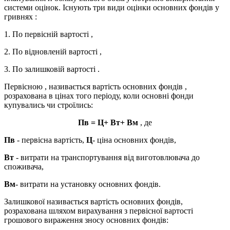
системи оцінок. Існують три види оцінки основних фондів у
гривнях :
1. По первісній вартості ,
2. По відновленій вартості ,
3. По залишковій вартості .
Первісною , називається вартість основних фондів ,
розрахована в цінах того періоду, коли основні фонди
купувались чи строїлись:
Пв = Ц+ Вт+ Вм
, де
Пв
- первісна вартість,
Ц
- ціна основних фондів,
Вт
- витрати на транспортування від виготовлювача до
споживача,
Вм
- витрати на установку основних фондів.
Залишкової називається вартість основних фондів,
розрахована шляхом вирахування з первісної вартості
грошового вираження зносу основних фондів: