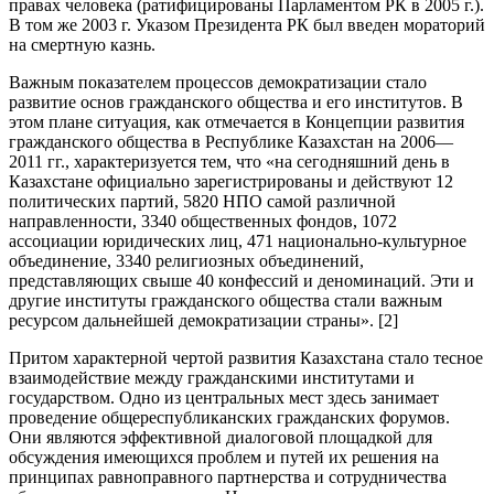
правах человека (ратифицированы Парламентом РК в 2005 г.).
В том же 2003 г. Указом Президента РК был введен мораторий
на смертную казнь.
Важным показателем процессов демократизации стало
развитие основ гражданского общества и его институтов. В
этом плане ситуация, как отмечается в Концепции развития
гражданского общества в Республике Казахстан на 2006—
2011 гг., характеризуется тем, что «на сегодняшний день в
Казахстане официально зарегистрированы и действуют 12
политических партий, 5820 НПО самой различной
направленности, 3340 общественных фондов, 1072
ассоциации юридических лиц, 471 национально-культурное
объединение, 3340 религиозных объединений,
представляющих свыше 40 конфессий и деноминаций. Эти и
другие институты гражданского общества стали важным
ресурсом дальнейшей демократизации страны». [2]
Притом характерной чертой развития Казахстана стало тесное
взаимодействие между гражданскими институтами и
государством. Одно из центральных мест здесь занимает
проведение общереспубликанских гражданских форумов.
Они являются эффективной диалоговой площадкой для
обсуждения имеющихся проблем и путей их решения на
принципах равноправного партнерства и сотрудничества