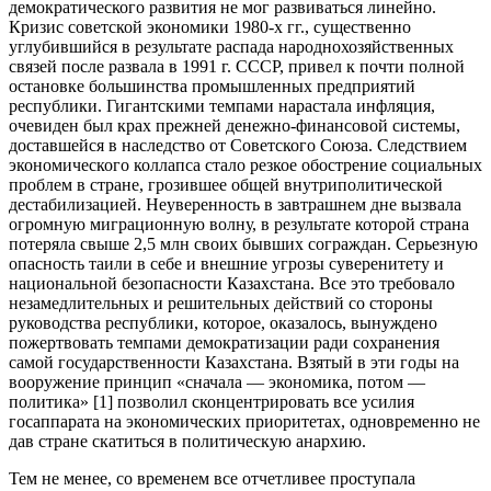
демократического развития не мог развиваться линейно.
Кризис советской экономики 1980-х гг., существенно
углубившийся в результате распада народнохозяйственных
связей после развала в 1991 г. СССР, привел к почти полной
остановке большинства промышленных предприятий
республики. Гигантскими темпами нарастала инфляция,
очевиден был крах прежней денежно-финансовой системы,
доставшейся в наследство от Советского Союза. Следствием
экономического коллапса стало резкое обострение социальных
проблем в стране, грозившее общей внутриполитической
дестабилизацией. Неуверенность в завтрашнем дне вызвала
огромную миграционную волну, в результате которой страна
потеряла свыше 2,5 млн своих бывших сограждан. Серьезную
опасность таили в себе и внешние угрозы суверенитету и
национальной безопасности Казахстана. Все это требовало
незамедлительных и решительных действий со стороны
руководства республики, которое, оказалось, вынуждено
пожертвовать темпами демократизации ради сохранения
самой государственности Казахстана. Взятый в эти годы на
вооружение принцип «сначала — экономика, потом —
политика» [1] позволил сконцентрировать все усилия
госаппарата на экономических приоритетах, одновременно не
дав стране скатиться в политическую анархию.
Тем не менее, со временем все отчетливее проступала