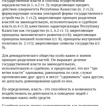
государственной власти и способы осуществления
народовластия (п.1, п.2 ст. 3); определяющие предмет,
действия суверенитета Республики Казахстан (п. 2 ст.2);
формулирующие основы унитарной формы государственного
устройства (п. 1 ст.2); закрепляющие принцип разделения
властей на законодательную, исполнительную и судебную
власть (п.4 ст.З); качественно характеризующие Республику
Казахстан как государство (п.1, п.2 ст. 1); закрепляющие
принципы экономического развития (ст.6); закрепляющие
принципы внешней политики (ст. 8), принципы внутренней
политики (п. 2 ст1); закрепляющие символы государства (ст.
9).
Для демократического общества особо важен и значим
принцип разделения властей. Он выражает деление
государственной власти на законодательную,
исполнительную и судебную, и предполагает, что все "три
ветви власти" одинаковы, равноценны по силе, служат
противовесами друг другу и могут "сдерживать" одна другую,
не допускать доминирования одной из них.
По определению, власть - это способность и возможность
воздействовать на деятельность и поведение людей с
помощью каких-либо средств.
Судебную власть можно охарактеризовать как полномочия