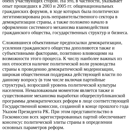
обеих участвующих сторон. На это, в частности, указывает
опыт прошедших в 2003 и 2005 гг. общенациональных
гражданских форумов, в ходе которых была политически
легитимизирована роль неправительственного сектора в
демократизации страны, а также положено начало в
оформлении системного механизма взаимодействия
гражданского общества, государственных структур и бизнеса.
Сложившиеся объективные предпосылки демократизации,
усиления гражданского общества дополняются также и
субъективными факторами, позитивно влияющими на
возможности этого процесса. К числу наиболее важных из
них относятся наличие политической воли руководства
страны к проведению демократической модернизации,
широкая общественная поддержка действующей власти по
данному вопросу (в том числе включая партийные
структуры), возросший уровень политической культуры
населения. Немаловажным моментом является также и
существование механизма выработки общереспубликанской
программы демократических реформ в лице соответствующей
Государственной комиссии, созданной в конце прошлого года
Указом Президента РК. При этом представительство в
Госкомиссии всех зарегистрированных партий обеспечивает
консенсус политической элиты страны в определении
основных параметров реформ.