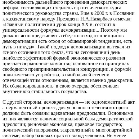
необходимость дальнейшего проведения демократических
реформ, составляющих стержень стратегического курса
политического руководства страны. Еще в 2000 г. в Послании
к казахстанскому народу Президент Н.А.Назарбаев отмечал:
«Главный политический урок конца XX в. состоит в
универсальности формулы демократизации... Поэтому мы
должны ясно представлять себе, что отход от принципов
демократизации есть отход от общемировой тенденции, есть
путь в никуда». Такой подход к демократизации вытекал из
ясного осознания того факта, что на сегодняшний день
наиболее эффективной формой экономического развития
признается рыночное хозяйство, основанное на принципах
свободного предпринимательства и конкуренции, а формой
политического устройства, в наибольшей степени
отвечающей этим отношениям, является именно демократия.
Их сбалансированность, в свою очередь, обеспечивает
внутреннюю стабильность государства.
С другой стороны, демократизация — не одномоментный акт,
а перманентный процесс, для успешного течения которого
должны быть созданы адекватные предпосылки. Основными
из них являются: наличие социальной базы демократической
идеологии; рыночная экономика; правовое государство;
политический плюрализм, закрепленный в многопартийной
системе; набор базовых прав и свобод человека. Не менее