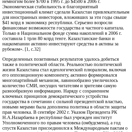
немногим более $700 в 1995 г. до $4500 в 2006 г.
Экономическая стабильность и благоприятный
инвестиционный климат сделали Казахстан привлекательным
для иностранных инвесторов, вложивших за эти годы свыше
$41 млрд в экономику республики. Серьезно возросли
финансовые возможности государства и частного капитала.
Только в Национальном фонде сумма накоплений в 2006 г.
составила 1 трлн 80 млрд тенге. Казахстанские банки и
нацкомпании активно инвестируют средства в активы за
рубежом». [1, с.32]
Определенных позитивных результатов удалось добиться
также в политической области. Реальностью политической
жизни Казахстана стал идеологический плюрализм, включая
его оппозиционную компоненту, активно формировался
многопартийный механизм, лавинообразно увеличилось
количество СМИ, несущих читателям и зрителям самую
разнообразную информацию. Наряду с сохранением
ключевых принципов демократического устройства
государства в сочетании с сильной президентской властью,
новыми мерами была дополнена политика в области защиты
прав человека. В сентябре 2002 г. Указом Президента РК
Н.А.Назарбаева в республике был учрежден институт
Уполномоченного по правам человека (омбудсмена), а год
спустя Казахстан присоединился к Международным пактам о