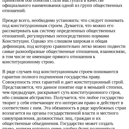
принятием оба понятия стали выступать в качестве
официального наименования одной из групп общественных
отношений.
Прежде всего, необходимо установить: что следует понимать
под конституционным строем. Думается, что можно его
рассматривать как систему определенных общественных
отношений, регулируемых непосредственно нормами
Конституции. Однако это слишком широкая и общая
дефиниция, под которую сравнительно легко можно подвести
самые разнообразные общественные отношения, взаимосвязи,
в том числе не имеющие прямого отношения к
конституционному строю.
В ряде случаев под конституционным строем понимаются
гарантии полного подчинения государства праву.
Совокупность этих гарантий и дает конституционный строй.
Представляется, что данное понятие еще в меньшей степени,
чем предыдущее, раскрывает суть конституционного строя,
ибо слишком абстрактно. Получается, что любое государство
творит у себя отвечающее его интересам право и действует в
соответствии с ним. Эта обязанность в ряде зарубежных стран
возлагается на органы государственной власти и местного
самоуправления, должностных лиц, граждан и их
общественные объединения. Государство может создать
право, нормам которого очень удобно будет подчиняться