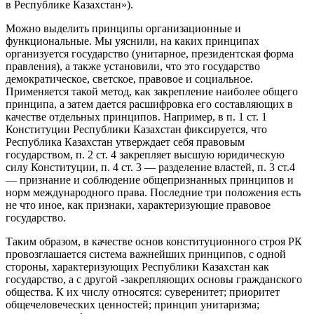
в Республике Казахстан»).
Можно выделить принципы организационные и
функциональные. Мы уяснили, на каких принципах
организуется государство (унитарное, президентская форма
правления), а также установили, что это государство
демократическое, светское, правовое и социальное.
Применяется такой метод, как закрепление наиболее общего
принципа, а затем дается расшифровка его составляющих в
качестве отдельных принципов. Например, в п. 1 ст. 1
Конституции Республики Казахстан фиксируется, что
Республика Казахстан утверждает себя правовым
государством, п. 2 ст. 4 закрепляет высшую юридическую
силу Конституции, п. 4 ст. 3 — разделение властей, п. 3 ст.4
— признание и соблюдение общепризнанных принципов и
норм международного права. Последние три положения есть
не что иное, как признаки, характеризующие правовое
государство.
Таким образом, в качестве основ конституционного строя РК
провозглашается система важнейших принципов, с одной
стороны, характеризующих Республики Казахстан как
государство, а с другой -закрепляющих основы гражданского
общества. К их числу относятся: суверенитет; приоритет
общечеловеческих ценностей; принцип унитаризма;