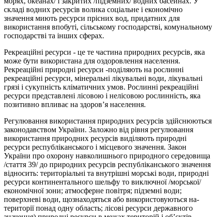
морях, океанах/ і закритих /підземних/ водних басейнах. У
складі водних ресурсів волика соціальне і економічно
значення миють ресурси прісних вод, придатних для
використання впобуті, сільському господарстві, комунальному
господарстві та інших сферах.
Рекреаційні ресурси - це те частина природних ресурсів, яка
може бути використана для оздоровлення населення.
Рекреаційні при­родні ресурси -поділяють на рослинні
рекреаційні ресурси, мінераль­ні лікувальні води, лікувальні
грязі і сукупність кліматичних умов. Рослинні рекреаційні
ресурси представлені лісовою і нелісовою рос­линність, яка
позитивно впливає на здоров’я населення.
Регулювання використання природних ресурсів здійснюються
зако­нодавством України. 3аложно від рівня регулювання
використан­ня природних ресурсів виділяють природні
ресурси республіканського і місцевого значення. Закон
України про охорону навколишнього при­родного середовища
/стаття 39/ до природних ресурсів республікансько­го значення
відносить: територіальні та внутрішні морські води, при­родні
ресурси континентального шельфу то виключної /морської/
економічної зони; атмосферне повітря; підземні води;
поверхневі води, щознаходяться або використовуються на-
території понад одну область; лісові ресурси державного
значення) природні ресурси в межах терито­рій і об’єктів