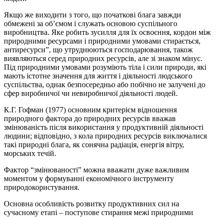
Якщо же виходити з того, що початкові блага завжди
обмежені за об’ємом і служать основою суспільного
виробництва. Яке робить зусилля для їх освоєння, кордон між
природними ресурсами і природними умовами стирається,
антиресурси”, що утруднюються господарювання, також
виявляються серед природних ресурсів, але зі знаком мінус.
Під природними умовами розуміють тіла і сили природи, які
мають істотне значення для життя і діяльності людського
суспільства, однак безпосередньо або побічно не залучені до
сфер виробничої чи невиробничої діяльності людей.
К.Г. Гофман (1977) основним критерієм відношення
природного фактора до природних ресурсів вважав
змінюваність після використання у продуктивній діяльності
людини; відповідно, з кола природних ресурсів виключалися
такі природні блага, як сонячна радіація, енергія вітру,
морських течій.
Фактор “змінюваності” можна вважати дуже важливим
моментом у формуванні економічного інструменту
природокористування.
Основна особливість розвитку продуктивних сил на
сучасному етапі – поступове стирання межі природними