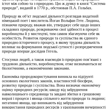
істот між собою та з природою. Цю ж думку в книзі “Система
природи”, виданій в 1770 р., обстоював П.А. Гольбах.
Природу як об’кт людської діяльності розглядав видатний
німецький поет і мислитель Йоган Вольфан Гете. Людина,
пізнаючи природу, вважав він, утверджує себе щодо інших
складових природи, розкриваючи свої здібності в процесі
виробництва й у мистецтві, тим самим збагачуючи себе як
особистість. Розвиток природи та суспільства як єдиного
природно-історичного процесу, в якому трудова діяльність
впливає на формування людської сутності і розпредмечення
природи вперше дослідив Гегель.
Стосунки людей, а також взаємодія із природою пов’язані з
трудовою діяльністю, виробництвом, отже визначаються не
біологічними, а економічними законами.
Економіка прородокористування виникла на підґрунті
основних екологічних законів, властивостей біосфери,
розвитку природи і суспільства. Вона визначає економічну
оцінку природних ресурсів; шкоду від забруднення
навколишнього середовища та завдані збитки в грошовому
виразі і процеси і явища спільного життя природи та людини;
негативні явища, що виникають від забруднення
використання природних ресурсів з урахуванням вичерпності