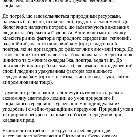
біологічні, психологічні, ет­нічні, трудові, економічні,
соціальні.
До потреб, що задовольняються природними ресурсами,
належать біо­логічні, психологічні, трудові та економічні. До
біологічних належать по­треби, що забезпечують виживання
людини та збереження її здоров'я. Вони включають велику
кількість різних факторів природного середовища: те­пловий,
радіаційний, магпітохвильовий комфорт; склад води й
повітря, які не призводять до фізіологічних аномалій тощо. До
фізіологічних по­треб належать: збалансована за енергетичною
цінністю та хімічним скла­дом їжа, повітря, вода та іп. До
психологічних потреб належать ті, що зу­мовлюють душевний
спокій людини з урахуванням факторів зовнішньо­го
середовища (комфортність житла, стан погоди, звуки, світло,
випромі­нювання тощо).
Трудові потреби людини забезпечують еколого-соціально-
економічну адаптацію людини до умов природного й
соціального середовищ з ураху­ванням її індивідуальних
уподобань і сімейно-традиційних передумов. Природні умови
та природні ресурси є одними з об'єктів і передумов при­
кладання праці.
Економічні потреби — це група потреб людини для
матеріального за­безпечення її існування (їжею, одягом,