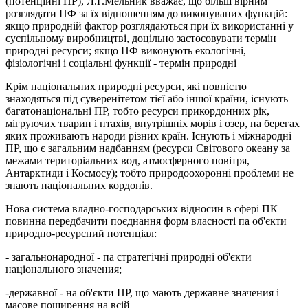
(потенційні ПР), Л.Г.Мельник вважає, що більш вірним
розглядати ПФ за їх відношенням до виконуваних функцій:
якщо природній фактор розглядаються при їх використанні у
суспільному виробництві, доцільно застосовувати термін
природні ресурси; якщо ПФ виконують екологічні,
фізіологічні і соціальні функції - термін природні
Крім національних природні ресурси, які повністю
знаходяться під суверенітетом тієї або іншої країни, існують
багатонаціональні ПР, тобто ресурси прикордонних рік,
мігруючих тварин і птахів, внутрішніх морів і озер, на берегах
яких проживають народи різних країн. Існують і міжнародні
ПР, що є загальним надбанням (ресурси Світового океану за
межами територіальних вод, атмосферного повітря,
Антарктиди і Космосу); тобто природоохоронні проблеми не
знають національних кордонів.
Нова система владно-господарських відносин в сфері ПК
повинна передбачити поєднання форм власності па об'єкти
природно-ресурсний потенціал:
- загальнонародної - па стратегічні природні об'єкти
національного значения;
-державної - на об'єкти ПР, що мають державне значения і
масове поширення на всій