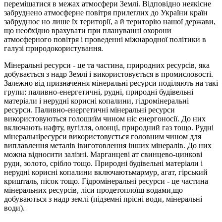
перемі­шатися в межах атмосфери Землі. Відповідно неякісне
забруднено атмо­сферне повітря прилеглих до України країн
забруднює но лише їх тери­торії, а й територію нашої держави,
що необхідно врахувати при плану­ванні охорони
атмосферного повітря і проведенні міжнародної політики в
галузі природокористування.
Мінеральні ресурси - це та частина, природних ресурсів, яка
до­бувається з надр Землі і використовується в промисловості.
Залежно від призначення мінеральні ресурси поділяють на такі
групи: паливно-енергетичні, рудні, природні будівельні
матеріали і нерудні корисні копалини, гідромінеральні
ресурси. Паливно-енергетичні мінеральні ресурси
використовуються голошиїм чином ніс енергоносії. До них
включають нафту, вугілля, олонці, природний газ тощо. Рудні
мінеральніресурси використовується головним чином для
виплавлення металів івиготовлення інших мінералів. До них
можна відносити залізні. Марганцеві ат свинцево-цинкові
руди, золото, срібло тощо. Природні будівельні матеріали і
нерудні корисні копалини включаютьмармур, агат, гірський
кришталь, пісок тощо. Гідромінеральні ресурси - це частина
мінеральних ресурсів, ліси продетоплоїш водами,що
добуваються з надр землі (підземні прісні води, мінеральні
води).