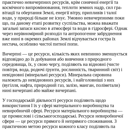
практично невичерпних ресурсів, крім соняч­ної енергії та
космічного випромінювання, теплоти земних надр, сил гра­
вітації та обертання Землі, енергії вітру, припливів і талої
води, у природі більше не існує. Умовно невичерпними поки
що, па даному етапі розвитку суспільства, можна вважати
загальні запаси кисню в атмосфері та води в гідросфері. Однак
через нерівномірний розподіл та антропогенне забруднення
вже нині в окремих районах Землі відчувається гостра їх
нестача, особливо чистої питної попи.
Вичерпні — це ресурси, кількість яких невпинно зменшується
відповід­но до їх добування або вивчення з природного
середовища, їх, у свою чергу, поділяють на відновні (чисте
повітря, вода, родючі ґрунти, рослин­ність, тваринний світ) і
невідновні (мінеральні ресурси). Мінеральна си­ровина
належить до невідновних ресурсів, і найголовніші з них
(вугілля, нафта, природний газ, залізо, манган, поліметали)
нині вичерпані або майже вичерпані.
У господарській діяльності ресурси поділяють щодо
використання І їх у сфері матеріального виробництва та
невиробничій сфері. Ресурси мате­ріального виробництва —
це промислові і сільськогосподарські. Ресурси невиробничої
сфери — це ресурси прямого й непрямого споживання. З
практичною метою ресурси кожного класу поділяють па