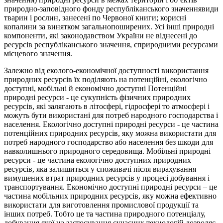
природно-заповідного фонду республіканського значен­нявиди
тварин і рослин, занесені по Червоної книги; корисні
копалини за винятком загальнопоширених. Усі інші природні
компоненти, які законодавством України не віднесені до
ресурсів республікансько­го значення, єприродними ресурсами
місцевого значення.
Залежно від еколого-економічної доступності використання
природ­них ресурсів їх поділяють на потенційні, екологічно
доступні, мобіль­ні й економічно доступні Потенційні
природні ресурси - це су­купність фізичних природних
ресурсів, які залягають в літосфері, гідросфері то атмосфері і
можуть бути використані для потреб народного господарства і
населення. Екологічно доступні природні ресурси - це частина
потенційних природних ресурсів, яку можна використати для
потреб народного господарство або населення без шкоди для
навколишнього природного середовища. Мобільні природні
ресурси - це частина екологічно доступних природних
ресурсів, яка залишиться у споживачі після вирахування
вимушених втрат природних ресурсів у процесі добування і
транспортування. Економічно доступні природні ресурси – це
частина мобільних природних ресурсів, яку можна ефективно
використати для виготовлення промислової продукції та
інших потреб. Тобто це та частина природного потенціалу,
добування якої на застосування сучасних технологій дозволяє