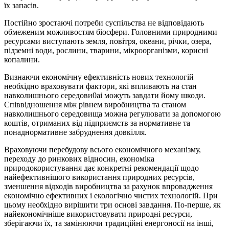
їх запасів.
Постійно зростаючі потреби суспільства не відповідають
обмеженим можливостям біосфери. Головними природними
ресурсами виступають земля, повітря, океани, річки, озера,
підземні води, рослини, тварини, мікроорганізми, корисні
копалини.
Визнаючи економічну ефективність нових технологій
необхідно враховувати фактори, які впливають на стан
навколишнього середови0аі можуть завдати йому шкоди.
Співвідношення між рівнем виробництва та станом
навколишнього середовища можна регулювати за допомогою
коштів, отриманих від підприємств за нормативне та
понаднормативне забруднення довкілля.
Враховуючи перебудову всього економічного механізму,
переходу до ринкових відносин, економіка
природокористування дає конкретні рекомендації щодо
найефективнішого використання природних ресурсів,
зменшення відходів виробництва за рахунок впровадження
економічно ефективних і екологічно чистих технологій. При
цьому необхідно вирішити три основі завдання. По-перше, як
найекономічніше використовувати природні ресурси,
зберігаючи їх, та замінюючи традиційні енергоносії на інші,