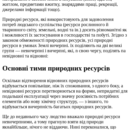
житлом, предметами вжитку, зна­ряддями праці, рекреації,
джерелами інформації тощо).
Природні ресурси, які використовують для задоволення
потреб люд­ського суспільства (ресурси рослинного й
тваринного світу, земельні, водні та ін.) досить різноманітні як
і можливості їх застосування в господарстві та побуті. Згідно з
законом обмеженості природних ресур­сів, усі природні
ресурси в умовах Землі вичерпні. їх поділяють на дві ве­ликі
групи — невичерпні і вичерпні, які, n свою чергу, поділять па
невід­новні та відновні:
Основні тими природних ресурсів
Оскільки відтворення відновних природних ресурсів
відбувається повільніше, ніж їх споживання, з одного боку, а
невідновні ресурси перетво­рюються на форми, непридатні для
подальшої експлуатації через значну розсіяність потрібних
елементів або нову хімічну структуру, — з іншого, то
відбувається вичерпність багатьох природних ресурсів.
Ще до недавнього часу людство вважало природні ресурси
невичерп­ними, а тому прагнуло взяти від природи
якнайбільше, нічого не віддаю­чи. Нині переконалися, що