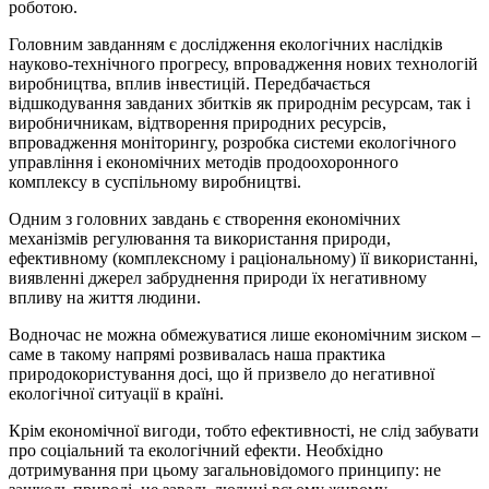
роботою.
Головним завданням є дослідження екологічних наслідків
науково-технічного прогресу, впровадження нових технологій
виробництва, вплив інвестицій. Передбачається
відшкодування завданих збитків як природнім ресурсам, так і
виробничникам, відтворення природних ресурсів,
впровадження моніторингу, розробка системи екологічного
управління і економічних методів продоохоронного
комплексу в суспільному виробництві.
Одним з головних завдань є створення економічних
механізмів регулювання та використання природи,
ефективному (комплексному і раціональному) її використанні,
виявленні джерел забруднення природи їх негативному
впливу на життя людини.
Водночас не можна обмежуватися лише економічним зиском –
саме в такому напрямі розвивалась наша практика
природокористування досі, що й призвело до негативної
екологічної ситуації в країні.
Крім економічної вигоди, тобто ефективності, не слід забувати
про соціальний та екологічний ефекти. Необхідно
дотримування при цьому загальновідомого принципу: не