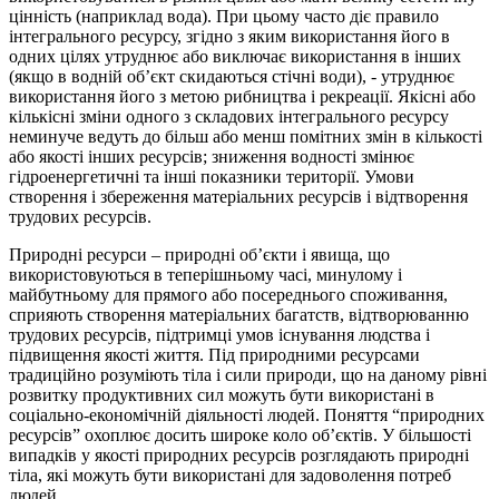
цінність (наприклад вода). При цьому часто діє правило
інтегрального ресурсу, згідно з яким використання його в
одних цілях утруднює або виключає використання в інших
(якщо в водній об’єкт скидаються стічні води), - утруднює
використання його з метою рибництва і рекреації. Якісні або
кількісні зміни одного з складових інтегрального ресурсу
неминуче ведуть до більш або менш помітних змін в кількості
або якості інших ресурсів; зниження водності змінює
гідроенергетичні та інші показники території. Умови
створення і збереження матеріальних ресурсів і відтворення
трудових ресурсів.
Природні ресурси – природні об’єкти і явища, що
використовуються в теперішньому часі, минулому і
майбутньому для прямого або посереднього споживання,
сприяють створення матеріальних багатств, відтворюванню
трудових ресурсів, підтримці умов існування людства і
підвищення якості життя. Під природними ресурсами
традиційно розуміють тіла і сили природи, що на даному рівні
розвитку продуктивних сил можуть бути використані в
соціально-економічній діяльності людей. Поняття “природних
ресурсів” охоплює досить широке коло об’єктів. У більшості
випадків у якості природних ресурсів розглядають природні
тіла, які можуть бути використані для задоволення потреб
людей.