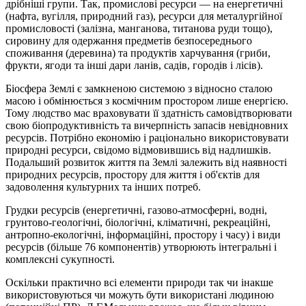
дрібніші гру­пи. Так, промислові ресурси — на енергетичні
(нафта, вугілля, природ­ний газ), ресурси для металургійної
промисловості (залізна, манганова, титанова руди тощо),
сировину для одержання предметів безпосередньо­го
споживання (деревина) та продуктів харчування (гриби,
фрукти, ягоди та інші дари ланів, садів, городів і лісів).
Біосфера Землі є замкненою системою з відносно сталою
масою і обмі­нюється з космічним простором лише енергією.
Тому людство мас врахо­вувати її здатність самовідтворювати
свою біопродуктивність та вичерп­ність запасів невідновних
ресурсів. Потрібно економію і раціонально ви­користовувати
природні ресурси, свідомо відмовившись від надлишків.
Подальший розвиток життя па Землі залежить від наявності
природних ресурсів, простору для життя і об'єктів для
задоволення культурних та інших потреб.
Грудки ресурсів (енергетичні, газово-атмосферні, водні,
грунтово-геологічні, біологічні, кліматичні, рекреаційні,
антропно-екологічні, інформаційні, простору і часу) і види
ресурсів (більше 76 компонентів) утворюють інтегральні і
комплексні сукупності.
Оскільки практично всі елементи природи так чи інакше
використовуються чи можуть бути використані людиною