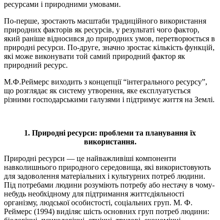
ресурсами і природними умовами.
По-перше, зростають масштаби традиційного використання
природних факторів як ресурсів, у результаті чого фактор,
який раніше відносився до природних умов, перетворюється в
природні ресурси. По-друге, значно зростає кількість функцій,
які може виконувати той самий природний фактор як
природний ресурс.
М.Ф.Реймерс виходить з концепції “інтегрального ресурсу”,
що розглядає як систему утворення, яке експлуатується
різними господарськими галузями і підтримує життя на Землі.
1. Природні ресурси: проблеми та планування їх
використання.
Природні ресурси — це найважливіші компоненти
навколишнього при­родного середовища, які використовують
для задоволення матеріальних і культурних потреб людини.
Під потребами людини розуміють потребу або нестачу в чому-
небудь необхідному для підтримання життєдіяльності
організму, людської особистості, соціальних груп. М. Ф.
Реймерс (1994) виділяє шість основних груп потреб людини: