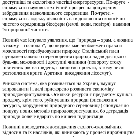
доступніші та екологічно чистіші енергоресурси. По-друге, -
спрямувати науково-технічний прогрес на допущення
забруднення навколишнього середовища. По-третє, -
спрямувати людську діяльність на відновлення екологічно
чистого середовища біосфери (землі, води, повітря), надання
їм природної чистоти.
Певний час існувало уявлення, що “природа – храм, а людина
в ньому – господар”, що людина має необмежені права й
можливості перебудовувати природу. Сталінський план
фундаментального перетворення природи надав для цього
будь-які можливості і доступні чинники (повороту стоку
північних рік на південь, грандіозні проекти, в тому числі
розтоплення криги Арктики, висадження лісосмуг).
Ринкова система, яка розвивається на Україні, змушує
запровадити і і далі прискорено розвивати економіку
природокористування. Оскільки ресурси є предметом купівлі-
продажу, крім того, руйнування природи (виснаження
ресурсів, забруднення природного середовища) спонукає до
пошуку нових методів природокористування, бо деградація
природи боляче вдарить по кишені підприємців.
Повинні проводитися дослідження еколого-економічних
відносин та їх наслідків, які виникають у процесі виробництва