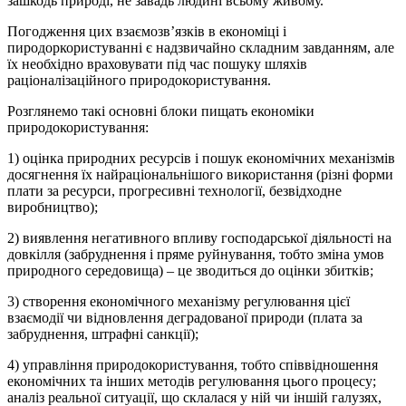
зашкодь природі, не завадь людині всьому живому.
Погодження цих взаємозв’язків в економіці і
пиродоркористуванні є надзвичайно складним завданням, але
їх необхідно враховувати під час пошуку шляхів
раціоналізаційного природокористування.
Розглянемо такі основні блоки пищать економіки
природокористування:
1) оцінка природних ресурсів і пошук економічних механізмів
досягнення їх найраціональнішого використання (різні форми
плати за ресурси, прогресивні технології, безвідходне
виробництво);
2) виявлення негативного впливу господарської діяльності на
довкілля (забруднення і пряме руйнування, тобто зміна умов
природного середовища) – це зводиться до оцінки збитків;
3) створення економічного механізму регулювання цієї
взаємодії чи відновлення деградованої природи (плата за
забруднення, штрафні санкції);
4) управління природокористування, тобто співвідношення
економічних та інших методів регулювання цього процесу;
аналіз реальної ситуації, що склалася у ній чи іншій галузях,