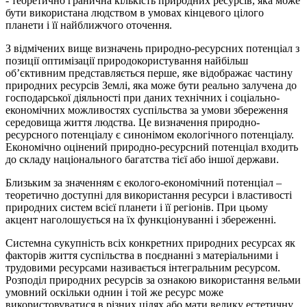
- теоретично гранична кількість природних ресурсів, яка може
бути використана людством в умовах кінцевого цілого
планети і її найближчого оточення.
З відмічених вище визначень природно-ресурсних потенціал з
позиції оптимізації природокористування найбільш
об’єктивним представляється перше, яке відображає частину
природних ресурсів Землі, яка може бути реально залучена до
господарської діяльності при даних технічних і соціально-
економічних можливостях суспільства за умови збереження
середовища життя людства. Це визначення природно-
ресурсного потенціалу є синонімом екологічного потенціалу.
Економічно оцінений природно-ресурсний потенціал входить
до складу національного багатства тієї або іншої держави.
Близьким за значенням є еколого-економічний потенціал –
теоретично доступні для використання ресурси і властивості
природних систем всієї планети і її регіонів. При цьому
акцент наголошується на їх функціонуванні і збереженні.
Системна сукупність всіх конкретних природних ресурсах як
факторів життя суспільства в поєднанні з матеріальними і
трудовими ресурсами називається інтегральним ресурсом.
Розподіл природних ресурсів за ознакою використання вельми
умовний оскільки однин і той же ресурс може
використовуватися в різних цілях або мати велику естетичну