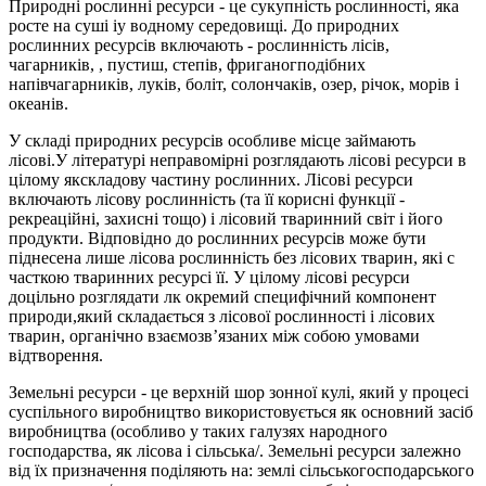
Природні рослинні ресурси - це сукупність рослинності, яка
росте на суші іу водному середовищі. До природних
рослинних ресурсів включають - рослинність лісів,
чагарників, , пустиш, степів, фриганогподібних
напівчагарників, луків, боліт, солончаків, озер, річок, морів і
океанів.
У складі природних ресурсів особливе місце займають
лісові.У літературі неправомірні розглядають лісові ресурси в
цілому якскладову частину рослинних. Лісові ресурси
включають лісову рослинність (та її корисні функції -
рекреаційні, захисні тощо) і лісовий тваринний світ і його
продукти. Відповідно до рослинних ресурсів може бути
піднесена лише лісова рослинність без лісових тварин, які с
часткою тваринних ресурсі її. У цілому лісові ресурси
доцільно розглядати лк окремий специфічний компонент
природи,який складається з лісової рослинності і лісових
тварин, органічно взаємозв’язаних між собою умовами
відтворення.
Земельні ресурси - це верхній шор зонної кулі, який у процесі
суспільного виробництво використовується як основний засіб
виробництва (особливо у таких галузях народного
господарства, як лісова і сільська/. Земельні ресурси залежно
від їх призначення поділяють на: землі сільськогосподарського