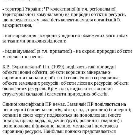
- території України; Ч? колективної (в т.ч. регіональної,
територіальної і комунальної) на природні об'єктиі ресурси,
що передаються у власність колективам для організації їх
використання,
- відтворювання і охорони у відносно обмежених масштабах
за тканими ринковихвідносин;
- індивідуальної (в т.ч. приватної) - на окремі природні об'єкти
місцевого значення.
Б.В. Буркинськтий і ін. (1999) виділяють такі природні
об'єкти: водні об'єкти; об'єкти корисних мінерально-
сировинних копалин; об'єктні геологічного середовища;
об'єкти земельних ресурсів; об'єкти лісових ресурсів; об'єкти
біологічних ресурсів. Крім того, виділяються основні
структурні складові і елементи природних об'єктів.
Єдиної класифікації ПР немає. Зазвичай ПР поділяються на
невичерпні (сонячна енергія, вітер, вода, приплив) і вичерпні;
останні в свою чергу поділяються на поновлювані (чисте
повітря, прісна вода, родючий ґрунт, рослини і тварини) і
непоповлювані (викопне паливо, металева і неметалева
сировина) ресурси. Найбільш повною представляється