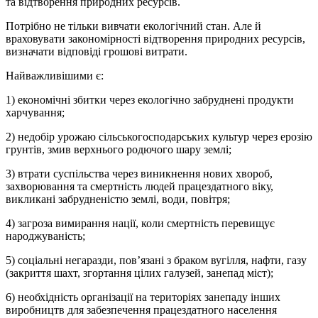
та відтворення природних ресурсів.
Потрібно не тільки вивчати екологічний стан. Але й
враховувати закономірності відтворення природних ресурсів,
визначати відповіді грошові витрати.
Найважливішими є:
1) економічні збитки через екологічно забруднені продукти
харчування;
2) недобір урожаю сільськогосподарських культур через ерозію
грунтів, змив верхнього родючого шару землі;
3) втрати суспільства через виникнення нових хвороб,
захворювання та смертність людей працездатного віку,
викликані забрудненістю землі, води, повітря;
4) загроза вимирання нації, коли смертність перевищує
народжуваність;
5) соціальні негаразди, пов’язані з браком вугілля, нафти, газу
(закриття шахт, згортання цілих галузей, занепад міст);
6) необхідність організації на територіях занепаду інших
виробництв для забезпечення працездатного населення