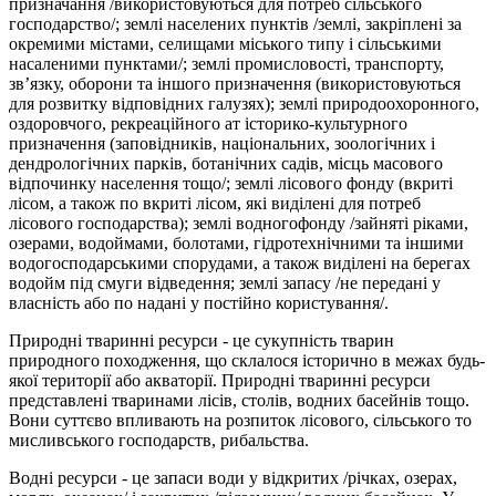
призначання /використовуються для потреб сільського
господарство/; землі населених пунктів /землі, закріплені за
окремими містами, селищами міського типу і сільськими
насаленими пунктами/; землі промисловості, транспорту,
зв’язку, оборони та іншого призначення (використовуються
для розвитку відповідних галузях); землі природоохоронного,
оздоровчого, рекреаційного ат історико-культурного
призначення (заповідників, національних, зоологічних і
дендрологічних парків, ботанічних садів, місць масового
відпочинку населення тощо/; землі лісового фонду (вкриті
лісом, а також по вкриті лісом, які виділені для потреб
лісового господарства); землі водногофонду /зайняті ріками,
озерами, водоймами, болотами, гідротехнічними та іншими
водогосподарськими спорудами, а також виділені на бе­регах
водойм під смуги відведення; землі запасу /не передані у
власність або по надані у постійно користування/.
Природні тваринні ресурси - це сукупність тварин
природного походження, що склалося історично в межах будь-
якої території або акваторії. Природні тваринні ресурси
представлені тваринами лісів, столів, водних басейнів тощо.
Вони суттєво впливають на розпиток лісового, сільського то
мисливського господарств, рибальства.
Водні ресурси - це запаси води у відкритих /річках, озерах,