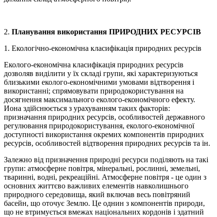
2.
Планування використання ПРИРОДНИХ РЕСУРСІВ
1. Екологічно-економічна класифікація природних ресурсів
Еколого-економічна класифікація природних ресурсів
дозволяв ви­ділити у їх складі групи, які характеризуються
близькими еколого-економічними умовами відтворення і
використанні; спрямовувати приро­докористування на
досягнення максимального еколого-економічного ефекту.
Иона здійснюється з урахуванням таких факторів:
призначання природних ресурсів, особливостей державного
регулювання природокористування, еколого-економічної
доступності використання окремих компо­нентів природних
ресурсів, особливостей відтворення природних ресур­сів та ін.
Залежно від призначення природні ресурси поділяють на такі
гру­пи: атмосферне повітря, мінеральні, рослинні, земельні,
тваринні, водні, рекреаційні. Атмосферне повітря - це один з
основних життєво важливих елементів навколишнього
природного середовища, який включав весь повітряний
басейн, що оточує Землю. Це однин з компонентів приро­ди,
що не втримується вмежах національних кордонів і здатний