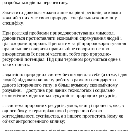
розробка заходів на перспективу.
Захистити довкілля можна лише на рівні регіонів, оскільки
кожний з них має свою природу і спеціально-економічну
специфіку.
При розгляді проблеми природокористування мимоволі
доводиться протиставляти економічні спрямування людей і
цілі охорони природи. При оптимізації природокористування
правильніше говорити правильніше говорити не про
використання їх певної частини, тобто про природно-
ресурсний потенціал. Під цим терміном розуміється одне з
таких понять:
- здатність природних систем без шкоди для себе (а отже, і для
людей) віддавати корисну роботу в рамках господарства
даного історичного типу; в більш вузькому економічному
розумінні – доступна при даних технологіях і соціально-
економічних відносинах сукупність природних ресурсів;
- - система природних ресурсів, умов, явищ і процесів, яка, з
одного боку, є територіальною і ресурсною базою
життєдіяльності суспільства, а з іншого протистоїть йому як
об’єкт антропогенного впливу;