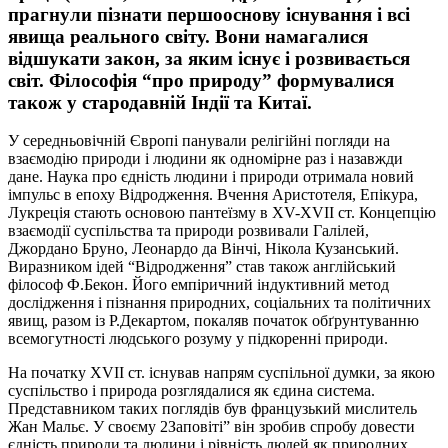
прагнули пізнати першооснову існування і всі
явища реального світу. Вони намагалися
відшукати закон, за яким існує і розвивається
світ. Філософія “про природу” формувалися
також у стародавній Індії та Китаї.
У середньовічній Європі панували релігійні погляди на
взаємодію природи і людини як одномірне раз і назавжди
дане. Наука про єдність людини і природи отримала новий
імпульс в епоху Відродження. Вчення Аристотеля, Епікура,
Лукреція стають основою пантеїзму в ХV-ХVІІ ст. Концепцію
взаємодії суспільства та природи розвивали Галілей,
Джордано Бруно, Леонардо да Вінчі, Нікола Кузанський.
Виразником ідей “Відродження” став також англійський
філософ Ф.Бекон. Його емпіричний індуктивний метод
дослідження і пізнання природних, соціальних та політичних
явищ, разом із Р.Декартом, покаляв початок обґрунтуванню
всемогутності людського розуму у підкоренні природи.
На початку ХVІІ ст. існував напрям суспільної думки, за якою
суспільство і природа розглядалися як єдина система.
Представником таких поглядів був французький мислитель
Жан Мальє. У своєму 2Заповіті” він зробив спробу довести
єдність природи та людини і рівність людей як природних