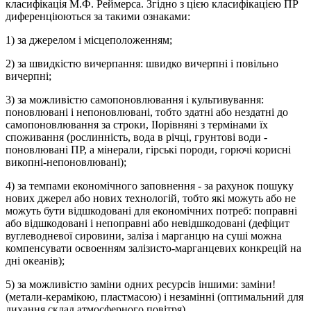
класифікація М.Ф. Реймерса. Згідно з цією класифікацією ПР
диференціюються за такими ознаками:
1) за джерелом і місцеположенням;
2) за швидкістю вичерпання: швидко вичерпні і повільно
вичерпні;
3) за можливістю самопоновлювання і культивування:
поновлювані і непоновлювані, тобто здатні або нездатні до
самопоновлювання за строки, ІІорівняні з термінами їх
споживання (рослинність, вода в річці, грунтові води -
поновлювані ПР, а мінерали, гірські породи, горючі корисні
викопні-непоновлювані);
4) за темпами економічного заповнення - за рахунок пошуку
нових джерел або нових технологій, тобто які можуть або не
можуть бути відшкодовані для економічних потреб: поправні
або відшкодовані і непоправні або невідшкодовані (дефіцит
вуглеводневої сировини, заліза і марганцю на суші можна
компенсувати освоенням залізисто-марганцевих конкрецій на
дні океанів);
5) за можливістю заміни одних ресурсів іншими: заміни!
(метали-керамікою, пластмасою) і незамінні (оптимальний для
дихання склад атмосферного повітря).