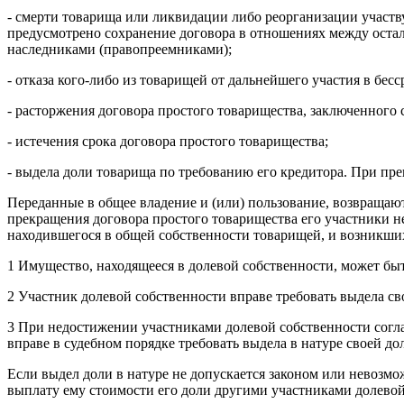
- смерти товарища или ликвидации либо реорганизации участ
предусмотрено сохранение договора в отношениях между оста
наследниками (правопреемниками);
- отказа кого-либо из товарищей от дальнейшего участия в бес
- расторжения договора простого товарищества, заключенного
- истечения срока договора простого товарищества;
- выдела доли товарища по требованию его кредитора. При пр
Переданные в общее владение и (или) пользование, возвращаю
прекращения договора простого товарищества его участники н
находившегося в общей собственности товарищей, и возникших
1 Имущество, находящееся в долевой собственности, может бы
2 Участник долевой собственности вправе требовать выдела св
3 При недостижении участниками долевой собственности согла
вправе в судебном порядке требовать выдела в натуре своей до
Если выдел доли в натуре не допускается законом или невозм
выплату ему стоимости его доли другими участниками долевой