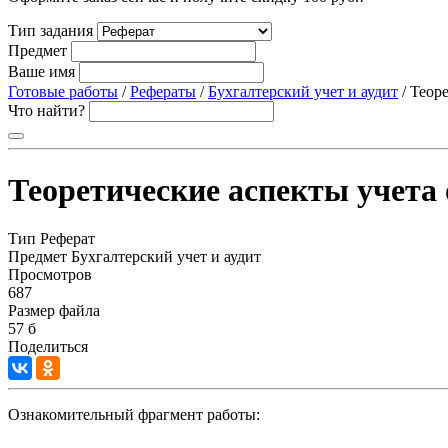
Тип задания
Предмет
Ваше имя
Готовые работы
/
Рефераты
/
Бухгалтерский учет и аудит
/ Теор
Что найти?
Теоретические аспекты учета 
Тип
Реферат
Предмет
Бухгалтерский учет и аудит
Просмотров
687
Размер файла
57 б
Поделиться
Ознакомительный фрагмент работы: