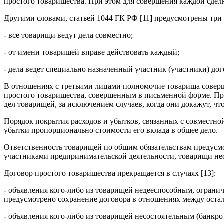
простого товарищества. При этом для совершения каждой сделк
Другими словами, статьей 1044 ГК РФ [11] предусмотрены тр
- все товарищи ведут дела совместно;
- от имени товарищей вправе действовать каждый;
- дела ведет специально назначенный участник (участники) дог
В отношениях с третьими лицами полномочие товарища соверш
простого товарищества, совершенным в письменной форме. Пр
дел товарищей, за исключением случаев, когда они докажут, ч
Порядок покрытия расходов и убытков, связанных с совместно
убытки пропорционально стоимости его вклада в общее дело.
Ответственность товарищей по общим обязательствам предусмотр
участниками предпринимательской деятельности, товарищи нес
Договор простого товарищества прекращается в случаях [13]:
- объявления кого-либо из товарищей недееспособным, огран
предусмотрено сохранение договора в отношениях между ост
- объявления кого-либо из товарищей несостоятельным (банкро