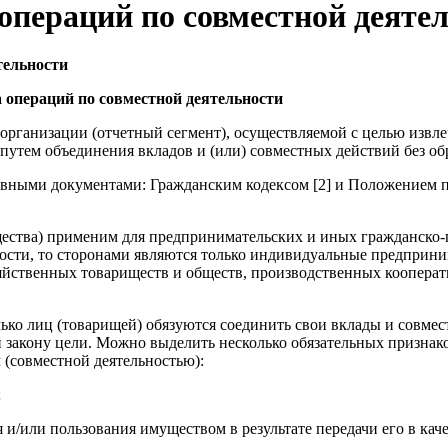
операций по совместной деяте
тельности
а операций по совместной деятельности
 организации (отчетный сегмент), осуществляемой с целью извл
тем объединения вкладов и (или) совместных действий без обр
овными документами: Гражданским кодексом [2] и Положением п
ищества) применим для предпринимательских и иных гражданско
ости, то сторонами являются только индивидуальные предприним
 хозяйственных товариществ и обществ, производственных коопе
олько лиц (товарищей) обязуются соединить свои вклады и совме
 закону цели. Можно выделить несколько обязательных призна
 (совместной деятельностью):
;
и/или пользования имуществом в результате передачи его в качес