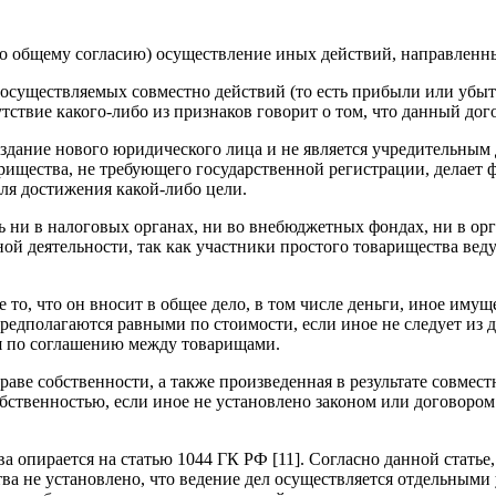
по общему согласию) осуществление иных действий, направленн
 осуществляемых совместно действий (то есть прибыли или убытк
тствие какого-либо из признаков говорит о том, что данный дог
оздание нового юридического лица и не является учредительным
рищества, не требующего государственной регистрации, делает 
я достижения какой-либо цели.
 ни в налоговых органах, ни во внебюджетных фондах, ни в орг
ой деятельности, так как участники простого товарищества веду
се то, что он вносит в общее дело, в том числе деньги, иное им
редполагаются равными по стоимости, если иное не следует из 
ся по соглашению между товарищами.
ве собственности, а также произведенная в результате совмест
бственностью, если иное не установлено законом или договором 
 опирается на статью 1044 ГК РФ [11]. Согласно данной статье
тва не установлено, что ведение дел осуществляется отдельным