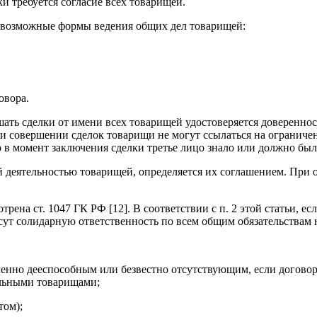
и требуется согласие всех товарищей.
и возможные формы ведения общих дел товарищей:
овора.
ать сделки от имени всех товарищей удостоверяется доверенно
и совершении сделок товарищи не могут ссылаться на ограниче
то в момент заключения сделки третье лицо знало или должно был
й деятельностью товарищей, определяется их соглашением. При 
ена ст. 1047 ГК РФ [12]. В соответствии с п. 2 этой статьи, ес
ут солидарную ответственность по всем общим обязательствам 
иченно дееспособным или безвестно отсутствующим, если догов
альными товарищами;
том);