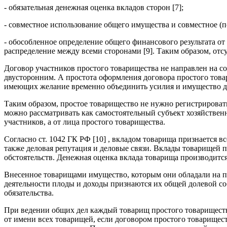
- обязательная денежная оценка вкладов сторон [7];
- совместное использование общего имущества и совместное (
- обособленное определение общего финансового результата от
распределение между всеми сторонами [9]. Таким образом, отсу
Договор участников простого товарищества не направлен на с
двусторонним. А простота оформления договора простого това
имеющих желание временно объединить усилия и имущество дл
Таким образом, простое товарищество не нужно регистрировать
можно рассматривать как самостоятельный субъект хозяйственн
участников, а от лица простого товарищества.
Согласно ст. 1042 ГК РФ [10] , вкладом товарища признается в
также деловая репутация и деловые связи. Вклады товарищей п
обстоятельств. Денежная оценка вклада товарища производит
Внесенное товарищами имущество, которым они обладали на пра
деятельности плоды и доходы признаются их общей долевой со
обязательства.
При ведении общих дел каждый товарищ простого товарищества
от имени всех товарищей, если договором простого товарищес