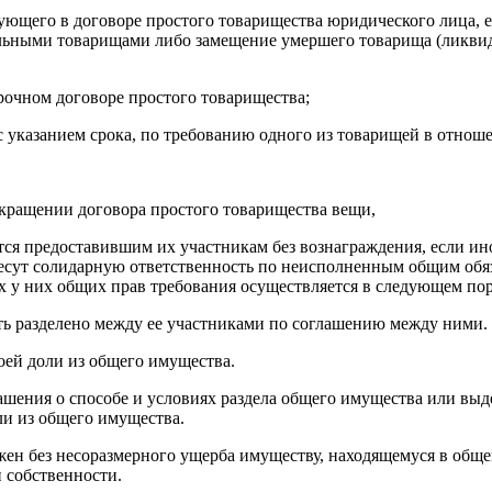
вующего в договоре простого товарищества юридического лица,
льными товарищами либо замещение умершего товарища (ликвид
срочном договоре простого товарищества;
 с указанием срока, по требованию одного из товарищей в отно
екращении договора простого товарищества вещи,
тся предоставившим их участникам без вознаграждения, если ин
есут солидарную ответственность по неисполненным общим обяз
 у них общих прав требования осуществляется в следующем пор
ть разделено между ее участниками по соглашению между ними.
оей доли из общего имущества.
шения о способе и условиях раздела общего имущества или выде
ли из общего имущества.
ожен без несоразмерного ущерба имуществу, находящемуся в общ
 собственности.