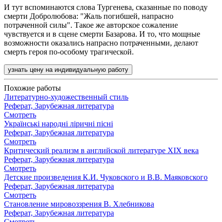
И тут вспоминаются слова Тургенева, сказанные по поводу
смерти Добролюбова: "Жаль погибшей, напрасно
потраченной силы". Такое же авторское сожаление
чувствуется и в сцене смерти Базарова. И то, что мощные
возможности оказались напрасно потраченными, делают
смерть героя по-особому трагической.
узнать цену на индивидуальную работу
Похожие работы
Литературно-художественный стиль
Реферат, Зарубежная литература
Смотреть
Українські народні ліричні пісні
Реферат, Зарубежная литература
Смотреть
Критический реализм в английской литературе XIX века
Реферат, Зарубежная литература
Смотреть
Детские произведения К.И. Чуковского и В.В. Маяковского
Реферат, Зарубежная литература
Смотреть
Становление мировоззрения В. Хлебникова
Реферат, Зарубежная литература
Смотреть