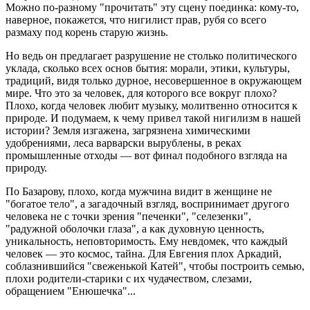
Можно по-разному "прочитать" эту сцену поединка: кому-то,
наверное, покажется, что нигилист прав, рубя со всего
размаху под корень старую жизнь.
Но ведь он предлагает разрушение не столько политического
уклада, сколько всех основ бытия: морали, этики, культуры,
традиций, видя только дурное, несовершенное в окружающем
мире. Что это за человек, для которого все вокруг плохо?
Плохо, когда человек любит музыку, молитвенно относится к
природе. И подумаем, к чему привел такой нигилизм в нашей
истории? Земля изгажена, загрязнена химическими
удобрениями, леса варварски вырублены, в реках
промышленные отходы — вот финал подобного взгляда на
природу.
По Базарову, плохо, когда мужчина видит в женщине не
"богатое тело", а загадочный взгляд, воспринимает другого
человека не с точки зрения "печенки", "селезенки",
"радужной оболочки глаза", а как духовную ценность,
уникальность, неповторимость. Ему невдомек, что каждый
человек — это космос, тайна. Для Евгения плох Аркадий,
соблазнившийся "свеженькой Катей", чтобы построить семью,
плохи родители-старики с их чудачеством, слезами,
обращением "Енюшечка"...