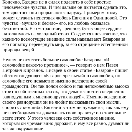
Конечно, Базаров не в силах подавить в себе простые
человеческие чувства. И чем дальше он пытается сделать это,
тем яростнее они прорываются наружу. Примером этому
может служить неистовая любовь Евгения к Одинцовой. Это
чувство «мучило и бесило» его, но любовь оказалась
безответной. Его «страстное, грешное, бунтующее сердце»
натолкнулось на холодный отказ. Создается впечатление, что
какие-то всемогущие внешние силы наказывают Базарова за
его попытку перевернуть мир, за его отрицание естественной
природы вещей.
Нельзя не отметить больное самолюбие Базарова. «И
самолюбие какое-то противное», — говорит о нем Павел
Петрович Кирсанов. Писарев в своей статье «Базаров» пишет
об этом следующее: «Базаров чрезвычайно самолюбив, но
самолюбие его незаметно именно вследствие своей
громадности. Он так полон собою и так непоколебимо высоко
стоит в собственных глазах, что делается почти совершенно
равнодушным к мнению других людей». Именно вследствие
своего равнодушия он не любит высказывать свои мысли,
спорить с кем-либо. Евгений в этом не нуждается, так как ему
нет необходимости доказывать свою правоту: он стоит выше
всего этого. У этого человека есть собственное мнение,
которым он чрезвычайно дорожит, и ему все равно, думают ли
так же окружающие.