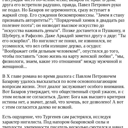
друга его встретили радушно, правда, Павел Петрович руки
не подал. Но Базаров не церемонится, сразу вступает в
жаркий спор. Его суждения бескомпромиссны. "Зачем я стану
признавать авторитеты?"; "Порядочный химик в двадцать раз
полезнее поэта"; он низводит высокое искусство до
"искусства наживать деньги". Позже достанется и Пушкину, и
Шуберту, и Рафаэлю. Даже Аркадий заметил другу о дяде: "Ты
его оскорбил". Но нигилист не понял, не извинился, не
усомнился, что вел себя излишне дерзко, а осудил:
"Воображает себя дельным человеком!", опустился до того,
чтобы поставить "свою жизнь на карту женской любви", "мы,
физиологи, знаем, какие это отношения" между мужчиной и
женщиной...
В X главе романа во время диалога с Павлом Петровичем
Базарову удалось высказаться по всем основополагающим
вопросам жизни. Этот диалог заслуживает особого внимания.
Вот Базаров утверждает, что общественный строй ужасен, и с
этим нельзя не согласиться. Далее: Бога как высшего критерия
истины нет, а значит, делай, что хочешь, все дозволено! А вот
с этим согласится далеко не всякий.
Есть ощущение, что Тургенев сам растерялся, исследуя
характер нигилиста. Под напором базаровской силы и
твердости, уверенности писатель несколько смутился и начал