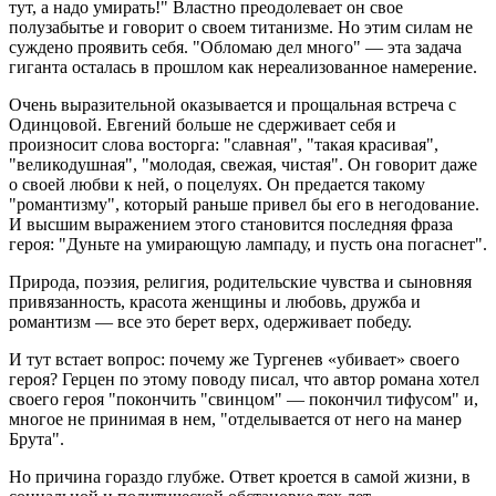
тут, а надо умирать!" Властно преодолевает он свое
полузабытье и говорит о своем титанизме. Но этим силам не
суждено проявить себя. "Обломаю дел много" — эта задача
гиганта осталась в прошлом как нереализованное намерение.
Очень выразительной оказывается и прощальная встреча с
Одинцовой. Евгений больше не сдерживает себя и
произносит слова восторга: "славная", "такая красивая",
"великодушная", "молодая, свежая, чистая". Он говорит даже
о своей любви к ней, о поцелуях. Он предается такому
"романтизму", который раньше привел бы его в негодование.
И высшим выражением этого становится последняя фраза
героя: "Дуньте на умирающую лампаду, и пусть она погаснет".
Природа, поэзия, религия, родительские чувства и сыновняя
привязанность, красота женщины и любовь, дружба и
романтизм — все это берет верх, одерживает победу.
И тут встает вопрос: почему же Тургенев «убивает» своего
героя? Герцен по этому поводу писал, что автор романа хотел
своего героя "покончить "свинцом" — покончил тифусом" и,
многое не принимая в нем, "отделывается от него на манер
Брута".
Но причина гораздо глубже. Ответ кроется в самой жизни, в