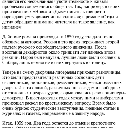
является его необычайная чувствительность к живым
проблемам современного общества. Так, например, в своих
произведениях «Новь» и «Дым» писатель говорит о
нарождающемся движении народников; в романе «Отцы и
дети» обращает внимание читателя на такое явление, как
нигилизм.
Действие романа происходит в 1859 году, эта дата точно
обозначена автором. Россия в это время переживает второй
подъем русского освободительного движения. После
восстания декабристов около тридцати лет длилась эпоха
реакции. Народ был напуган, лучшие люди были сосланы в
Сибирь, лишь немногие из них вернулись в столицу.
Теперь на смену дворянам-либералам приходят разночинцы.
Это были представители различных сословий: дети
священников, чиновников, ремесленников, мелкопоместных
дворян. Из этих людей, различных по взглядам и свободных
от сословных предрассудков, формировались революционеры-
демократы. В шестидесятых годах между ними и либералами
произошел раскол по крестьянскому вопросу. Время было
очень бурное: студенческие выступления, гневные статьи в
журналах и газетах, направленные в защиту народа.
Итак, 1859 год. Два года остается до отмены крепостного