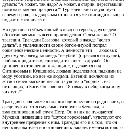
думать: "А может, так надо? А может, я старик, переставший
понимать законы прогресса?" Тургенев явно сочувствует
своему герою, а к дворянам относится уже снисходительно, а
подчас и сатирически.
Но одно дело субъективный взгляд на героев, другое дело
объективная мысль всего произведения. О чем же она? О
трагедии. Трагедии Базарова, который в жажде "долго
делать", в увлеченности своим богом-наукой попрал
общечеловеческие ценности. А ценности эти — любовь к
другому человеку, заповедь "не убий" (стрелялся на дуэли),
любовь к родителям, снисходительность в дружбе. Он
циничен в отношении к женщине, издевается над
Ситниковым и Кукшиной, людьми недалекими, падкими на
моду, убогими, но все же людьми. Евгений исключил из
жизни своей высокие мысли и чувства о "корнях", нас
питающих, о Боге. Он говорит: "Я гляжу в небо, когда хочу
чихнуть!"
Трагедия героя также в полном одиночестве и среди своих, и
среди чужих, хотя ему симпатизирует и Фенечка, и
эмансипированный слуга Петр. Он в них не нуждается!
Мужики, назвавшие его "шутом гороховым", чувствуют его
внутреннее презрение к ним. Трагедия его и в том, что он
непоследователен и в отношении к народу, именем которого