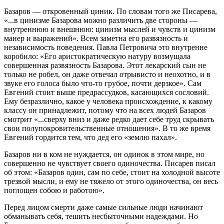
Базаров — откровенный циник. По словам того же Писарева,
«...в цинизме Базарова можно различить две стороны —
внутреннюю и внешнюю: цинизм мыслей и чувств и цинизм
манер и выражений». Всем заметна его развязность и
независимость поведения. Павла Петровича это внутренне
коробило: «Его аристократическую натуру возмущала
совершенная развязность Базарова. Этот лекарский сын не
только не робел, он даже отвечал отрывисто и неохотно, и в
звуке его голоса было что-то грубое, почти дерзкое». Сам
Евгений стоит выше предрассудков, касающихся сословий.
Ему безразлично, какое у человека происхождение, к какому
классу он принадлежит, потому что на всех людей Базаров
смотрит «...сверху вниз и даже редко дает себе труд скрывать
свои полупокровительственные отношения». В то же время
Евгений гордится тем, что дед его «землю пахал».
Базаров ни в ком не нуждается, он одинок в этом мире, но
совершенно не чувствует своего одиночества. Писарев писал
об этом: «Базаров один, сам по себе, стоит на холодной высоте
трезвой мысли, и ему не тяжело от этого одиночества, он весь
поглощен собою и работою».
Перед лицом смерти даже самые сильные люди начинают
обманывать себя, тешить несбыточными надеждами. Но