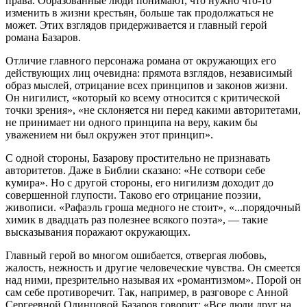
права. Образованные люди понимают, что нужно что-то
изменить в жизни крестьян, больше так продолжаться не
может. Этих взглядов придерживается и главный герой
романа Базаров.
Отличие главного персонажа романа от окружающих его
действующих лиц очевидна: прямота взглядов, независимый
образ мыслей, отрицание всех принципов и законов жизни.
Он нигилист, «который ко всему относится с критической
точки зрения», «не склоняется ни перед какими авторитетами,
не принимает ни одного принципа на веру, каким бы
уважением ни был окружен этот принцип».
С одной стороны, Базарову простительно не признавать
авторитетов. Даже в Библии сказано: «Не сотвори себе
кумира». Но с другой стороны, его нигилизм доходит до
совершенной глупости. Таково его отрицание поэзии,
живописи. «Рафаэль гроша медного не стоит», «...порядочный
химик в двадцать раз полезнее всякого поэта», — такие
высказывания поражают окружающих.
Главный герой во многом ошибается, отвергая любовь,
жалость, нежность и другие человеческие чувства. Он смеется
над ними, презрительно называя их «романтизмом». Порой он
сам себе противоречит. Так, например, в разговоре с Анной
Сергеевной Одинцовой Базаров говорит: «Все люди друг на