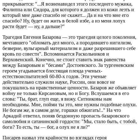
прикрывается: "...Я возненавидел этого последнего мужика,
Филиппа или Сидора, для которого я должен из кожи лезть и
который мне даже спасибо не скажет... Да и на что мне его
спасибо? Ну, будет он жить в белой избе, а из меня лопух
расти будет — ну, а дальше?"
Трагедия Евгения Базарова — это трагедия целого поколения,
мечтавшего "обломать дел много, а породившего нигилизм,
безверие, вульгарный материализм и даже разрешившего себе
кровь по совести". Вспоминается Раскольников и
Верховенский. Конечно, не стоит ставить знак равенства
между Базаровым и "бесами" Достоевского. За тургеневским
героем угадывается блестящая плеяда ученых-
естествоиспытателей 60-80-х годов. Эти ученые
действительно служили науке, России, они вовсе не
покушались на нравственные ценности. Базаров же объявляет
войну не только Кирсановым, но и Богу. Вслушаемся в его
слова: "Ты, брат, глуп еще, я вижу. Ситниковы нам
необходимы. Мне, пойми ты это, мне нужны подобные олухи.
Не богам же, в самом деле, горшки обжигать!.." На что
Аркадий ответил, поняв бездонную пропасть базаровского
самолюбия и сатанинской гордости: "Мы, стало быть, с тобой,
боги? То есть, ты — бог, а олух не я ли?"
Писарев назвал эти крайности во взглядах героя