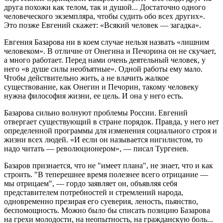
друга похожи как телом, так и душой... Достаточно одного
человеческого экземпляра, чтобы судить обо всех других».
Это позже Евгений скажет: «Всякий человек — загадка».
Евгения Базарова ни в коем случае нельзя назвать «лишним
человеком». В отличие от Онегина и Печорина он не скучает,
а много работает. Перед нами очень деятельный человек, у
него «в душе силы необъятные». Одной работы ему мало.
Чтобы действительно жить, а не влачить жалкое
существование, как Онегин и Печорин, такому человеку
нужна философия жизни, ее цель. И она у него есть.
Базарова сильно волнуют проблемы России. Евгений
отвергает существующий в стране порядок. Правда, у него нет
определенной программы для изменения социального строя и
жизни всех людей. «И если он называется нигилистом, то
надо читать — революционером», — писал Тургенев.
Базаров признается, что не "имеет плана", не знает, что и как
строить. "В теперешнее время полезнее всего отрицание —
мы отрицаем", — гордо заявляет он, объявляя себя
представителем потребностей и стремлений народа,
одновременно презирая его суеверия, леность, пьянство,
беспомощность. Можно было бы списать позицию Базарова
на грехи молодости, на неопытность, на гражданскую боль...