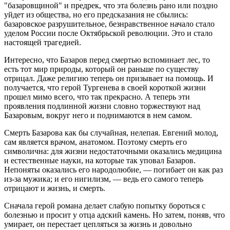
"базаровщиной" и предрек, что эта болезнь рано или поздно
уйдет из общества, но его предсказания не сбылись:
базаровское разрушительное, безнравственное начало стало
уделом России после Октябрьской революции. Это и стало
настоящей трагедией.
Интересно, что Базаров перед смертью вспоминает лес, то
есть тот мир природы, который он раньше по существу
отрицал. Даже религию теперь он призывает на помощь. И
получается, что герой Тургенева в своей короткой жизни
прошел мимо всего, что так прекрасно. А теперь эти
проявления подлинной жизни словно торжествуют над
Базаровым, вокруг него и поднимаются в нем самом.
Смерть Базарова как бы случайная, нелепая. Евгений молод,
сам является врачом, анатомом. Поэтому смерть его
символична: для жизни недостаточными оказались медицина
и естественные науки, на которые так уповал Базаров.
Непоняты оказались его народолюбие, — погибает он как раз
из-за мужика; и его нигилизм, — ведь его самого теперь
отрицают и жизнь, и смерть.
Сначала герой романа делает слабую попытку бороться с
болезнью и просит у отца адский камень. Но затем, поняв, что
умирает, он перестает цепляться за жизнь и довольно