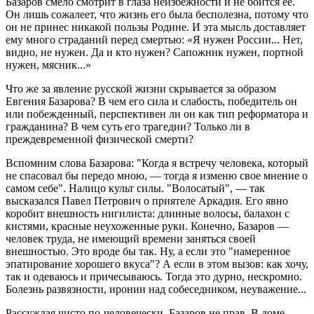
Базаров смело смотрит в глаза неизбежности и не боится ее.
Он лишь сожалеет, что жизнь его была бесполезна, потому что
он не принес никакой пользы Родине. И эта мысль доставляет
ему много страданий перед смертью: «Я нужен России... Нет,
видно, не нужен. Да и кто нужен? Сапожник нужен, портной
нужен, мясник...»
Что же за явление русской жизни скрывается за образом
Евгения Базарова? В чем его сила и слабость, победитель он
или побежденный, перспективен ли он как тип реформатора и
гражданина? В чем суть его трагедии? Только ли в
преждевременной физической смерти?
Вспомним слова Базарова: "Когда я встречу человека, который
не спасовал бы передо мною, — тогда я изменю свое мнение о
самом себе". Налицо культ силы. "Волосатый", — так
высказался Павел Петрович о приятеле Аркадия. Его явно
коробит внешность нигилиста: длинные волосы, балахон с
кистями, красные неухоженные руки. Конечно, Базаров —
человек труда, не имеющий времени заняться своей
внешностью. Это вроде бы так. Ну, а если это "намеренное
эпатирование хорошего вкуса"? А если в этом вызов: как хочу,
так и одеваюсь и причесываюсь. Тогда это дурно, нескромно.
Болезнь развязности, иронии над собеседником, неуважение...
Рассуждая чисто по-человечески, Базаров не прав. В доме