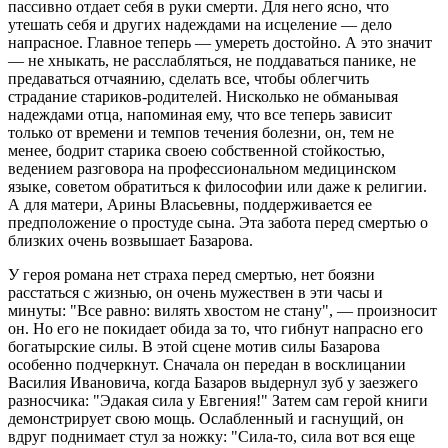
пассивно отдает себя в руки смерти. Для него ясно, что
утешать себя и других надеждами на исцеление — дело
напрасное. Главное теперь — умереть достойно. А это значит
— не хныкать, не расслабляться, не поддаваться панике, не
предаваться отчаянию, сделать все, чтобы облегчить
страдание стариков-родителей. Нисколько не обманывая
надеждами отца, напоминая ему, что все теперь зависит
только от времени и темпов течения болезни, он, тем не
менее, бодрит старика своею собственной стойкостью,
ведением разговора на профессиональном медицинском
языке, советом обратиться к философии или даже к религии.
А для матери, Арины Власьевны, поддерживается ее
предположение о простуде сына. Эта забота перед смертью о
близких очень возвышает Базарова.
У героя романа нет страха перед смертью, нет боязни
расстаться с жизнью, он очень мужествен в эти часы и
минуты: "Все равно: вилять хвостом не стану", — произносит
он. Но его не покидает обида за то, что гибнут напрасно его
богатырские силы. В этой сцене мотив силы Базарова
особенно подчеркнут. Сначала он передан в восклицании
Василия Ивановича, когда Базаров выдернул зуб у заезжего
разносчика: "Эдакая сила у Евгения!" Затем сам герой книги
демонстрирует свою мощь. Ослабленный и гаснущий, он
вдруг поднимает стул за ножку: "Сила-то, сила вот вся еще