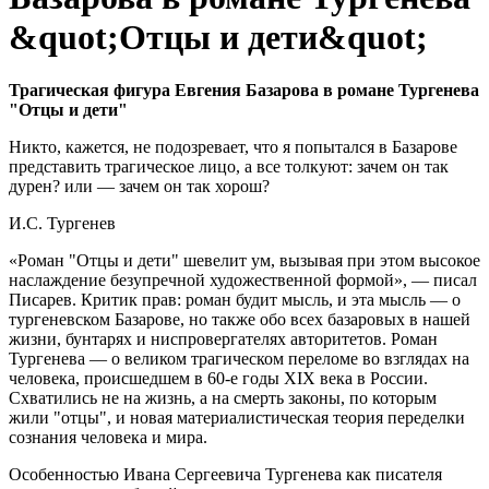
&quot;Отцы и дети&quot;
Трагическая фигура Евгения Базарова в романе Тургенева
"Отцы и дети"
Никто, кажется, не подозревает, что я попытался в Базарове
представить трагическое лицо, а все толкуют: зачем он так
дурен? или — зачем он так хорош?
И.С. Тургенев
«Роман "Отцы и дети" шевелит ум, вызывая при этом высокое
наслаждение безупречной художественной формой», — писал
Писарев. Критик прав: роман будит мысль, и эта мысль — о
тургеневском Базарове, но также обо всех базаровых в нашей
жизни, бунтарях и ниспровергателях авторитетов. Роман
Тургенева — о великом трагическом переломе во взглядах на
человека, происшедшем в 60-е годы XIX века в России.
Схватились не на жизнь, а на смерть законы, по которым
жили "отцы", и новая материалистическая теория переделки
сознания человека и мира.
Особенностью Ивана Сергеевича Тургенева как писателя