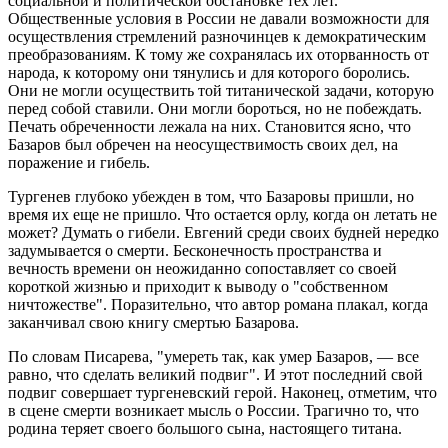
социальной и политической обстановке тех лет.
Общественные условия в России не давали возможности для
осуществления стремлений разночинцев к демократическим
преобразованиям. К тому же сохранялась их оторванность от
народа, к которому они тянулись и для которого боролись.
Они не могли осуществить той титанической задачи, которую
перед собой ставили. Они могли бороться, но не побеждать.
Печать обреченности лежала на них. Становится ясно, что
Базаров был обречен на неосуществимость своих дел, на
поражение и гибель.
Тургенев глубоко убежден в том, что Базаровы пришли, но
время их еще не пришло. Что остается орлу, когда он летать не
может? Думать о гибели. Евгений среди своих будней нередко
задумывается о смерти. Бесконечность пространства и
вечность времени он неожиданно сопоставляет со своей
короткой жизнью и приходит к выводу о "собственном
ничтожестве". Поразительно, что автор романа плакал, когда
заканчивал свою книгу смертью Базарова.
По словам Писарева, "умереть так, как умер Базаров, — все
равно, что сделать великий подвиг". И этот последний свой
подвиг совершает тургеневский герой. Наконец, отметим, что
в сцене смерти возникает мысль о России. Трагично то, что
родина теряет своего большого сына, настоящего титана.