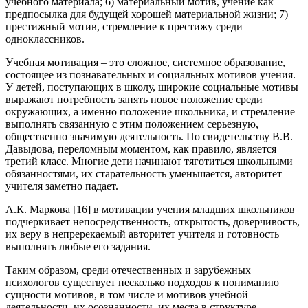
учебного материала; 6) материальный мотив, учение как
предпосылка для будущей хорошей материальной жизни; 7)
престижный мотив, стремление к престижу среди
одноклассников.
Учебная мотивация – это сложное, системное образование,
состоящее из познавательных и социальных мотивов учения.
У детей, поступающих в школу, широкие социальные мотивы
выражают потребность занять новое положение среди
окружающих, а именно положение школьника, и стремление
выполнять связанную с этим положением серьезную,
общественно значимую деятельность. По свидетельству В.В.
Давыдова, переломным моментом, как правило, является
третий класс. Многие дети начинают тяготиться школьными
обязанностями, их старательность уменьшается, авторитет
учителя заметно падает.
А.К. Маркова [16] в мотивации учения младших школьников
подчеркивает непосредственность, открытость, доверчивость,
их веру в непререкаемый авторитет учителя и готовность
выполнять любые его задания.
Таким образом, среди отечественных и зарубежных
психологов существует несколько подходов к пониманию
сущности мотивов, в том числе и мотивов учебной
деятельности, их осознанности, их места в структуре