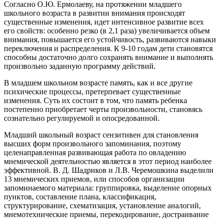
Согласно О.Ю. Ермолаеву, на протяжении младшего
школьного возраста в развитии внимания происходят
существенные изменения, идет интенсивное развитие всех
его свойств: особенно резко (в 2,1 раза) увеличивается объем
внимания, повышается его устойчивость, развиваются навыки
переключения и распределения. К 9-10 годам дети становятся
способны достаточно долго сохранять внимание и выполнять
произвольно заданную программу действий.
В младшем школьном возрасте память, как и все другие
психические процессы, претерпевает существенные
изменения. Суть их состоит в том, что память ребенка
постепенно приобретает черты произвольности, становясь
сознательно регулируемой и опосредованной.
Младший школьный возраст сензитивен для становления
высших форм произвольного запоминания, поэтому
целенаправленная развивающая работа по овладению
мнемической деятельностью является в этот период наиболее
эффективной. В. Д. Шадриков и Л.В. Черемошкина выделили
13 мнемических приемов, или способов организации
запоминаемого материала: группировка, выделение опорных
пунктов, составление плана, классификация,
структурирование, схематизация, установление аналогий,
мнемотехнические приемы, перекодирование, достраивание