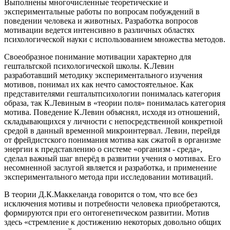
Выполнены многочисленные теоретические и
экспериментальные работы по вопросам побуждений в
поведении человека и животных. Разработка вопросов
мотивации ведется интенсивно в различных областях
психологической науки с использованием множества методов.
Своеобразное понимание мотивации характерно для
гештальтской психологической школы. К.Левин
разработавший методику экспериментального изучения
мотивов, понимал их как нечто самостоятельное. Как
представителями гештальтпсихологии понималась категория
образа, так К.Левиным в «теории поля» понималась категория
мотива. Поведение К.Левин объяснял, исходя из отношений,
складывающихся у личности с непосредственной конкретной
средой в данный временной микроинтервал. Левин, перейдя
от фрейдистского понимания мотива как сжатой в организме
энергии к представлению о системе «организм - среда»,
сделал важный шаг вперёд в развитии учения о мотивах. Его
несомненной заслугой является и разработка, и применение
экспериментального метода при исследовании мотиваций.
В теории Д.К.Маккеланда говорится о том, что все без
исключения мотивы и потребности человека приобретаются,
формируются при его онтогенетическом развитии. Мотив
здесь «стремление к достижению некоторых довольно общих