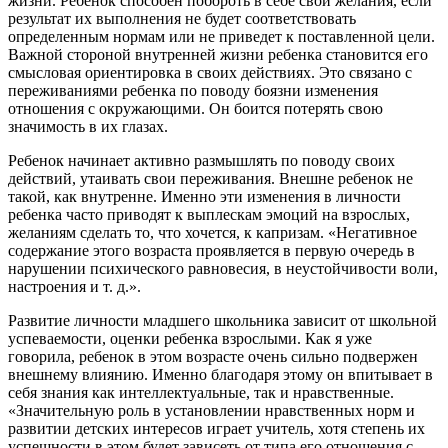
жизни. Ребенок способен побороть в себе свои желания, если
результат их выполнения не будет соответствовать
определенным нормам или не приведет к поставленной цели.
Важной стороной внутренней жизни ребенка становится его
смысловая ориентировка в своих действиях. Это связано с
переживаниями ребенка по поводу боязни изменения
отношения с окружающими. Он боится потерять свою
значимость в их глазах.
Ребенок начинает активно размышлять по поводу своих
действий, утаивать свои переживания. Внешне ребенок не
такой, как внутренне. Именно эти изменения в личнос­ти
ребенка часто приводят к выплескам эмоций на взрослых,
желаниям сделать то, что хочется, к капризам. «Негативное
содержание этого возраста проявляется в первую очередь в
нарушении психического равновесия, в неустойчивости воли,
настроения и т. д.».
Развитие личности младшего школьника зависит от школьной
успеваемости, оценки ребенка взрослыми. Как я уже
говорила, ребенок в этом возрасте очень сильно подвержен
внешнему влиянию. Именно благодаря этому он впитывает в
себя знания как интеллектуальные, так и нравственные.
«Значительную роль в установлении нравственных норм и
развитии детских интересов играет учитель, хотя степень их
успешности в этом будет зависеть от типа его отношения с