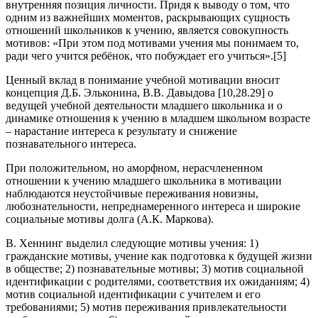
внутренняя позиция личности. Придя к выводу о том, что
одним из важнейших моментов, раскрывающих сущность
отношений школьников к учению, является совокупность
мотивов: «При этом под мотивами учения мы понимаем то,
ради чего учится ребёнок, что побуждает его учиться».[5]
Ценный вклад в понимание учебной мотивации вносит
концепция Д.Б. Эльконина, В.В. Давыдова [10,28.29] о
ведущей учебной деятельности младшего школьника и о
динамике отношения к учению в младшем школьном возрасте
– нарастание интереса к результату и снижение
познавательного интереса.
При положительном, но аморфном, нерасчлененном
отношении к учению младшего школьника в мотивации
наблюдаются неустойчивые переживания новизны,
любознательности, непреднамеренного интереса и широкие
социальные мотивы долга (А.К. Маркова).
В. Хеннинг выделил следующие мотивы учения: 1)
гражданские мотивы, учение как подготовка к будущей жизни
в обществе; 2) познавательные мотивы; 3) мотив социальной
идентификации с родителями, соответствия их ожиданиям; 4)
мотив социальной идентификации с учителем и его
требованиями; 5) мотив переживания привлекательности