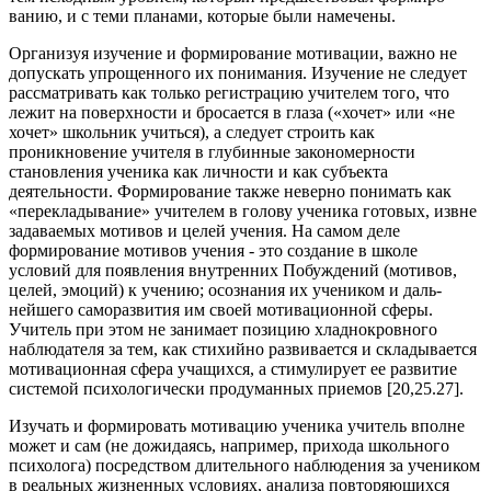
ванию, и с теми планами, которые были намечены.
Организуя изучение и формирование мотивации, важно не
допускать упрощенного их понимания. Изучение не сле­дует
рассматривать как только регистрацию учителем того, что
лежит на поверхности и бросается в глаза («хочет» или «не
хочет» школьник учиться), а следует строить как
проникновение учителя в глубинные закономерности
становления ученика как личности и как субъекта
деятельности. Формирование также неверно понимать как
«перекладывание» учителем в голову ученика готовых, из­вне
задаваемых мотивов и целей учения. На самом деле
формирование мотивов учения - это создание в школе
условий для появления внутренних Побуждений (мотивов,
целей, эмоций) к учению; осознания их учеником и даль­
нейшего саморазвития им своей мотивационной сферы.
Учитель при этом не занимает позицию хладнокровного
наблюдателя за тем, как стихийно развивается и складыва­ется
мотивационная сфера учащихся, а стимулирует ее развитие
системой психологически продуманных приемов [20,25.27].
Изучать и формировать мотивацию ученика учитель вполне
может и сам (не дожидаясь, например, прихода школьного
психолога) посредством длительного наблюде­ния за учеником
в реальных жизненных условиях, анализа повторяющихся