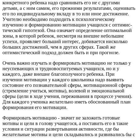
конк­ретного ребенка надо сравнивать его не с другими
детьми, а с ним самим, его прежними результатами, оценивать
его по индивидуальному вкладу в то или иное достижение.
Учителю необходимо подходить к психологическому
изучению и формированию мотивации учащихся с оптимис­
тической гипотезой. Она означает определение оптималь­ной
зоны, в которой ребенок, несмотря на внешне неболь­шие
успехи, проявляет больший интерес, добивается ни­сколько
больших достижений, чем в других сферах. Такой же
оптимистический подход должен быть и при прогнозе.
Очень важно изучать и формировать мотивацию не только у
неуспевающих и трудновоспитуемых учащихся, но и у
каждого, даже внешне благополучного ребенка. При
изучении мотивации у каждого школьника надо выявить
состояние его познавательной сферы, мотивационной сферы
(стремление учиться, мотивы), волевой и эмоциональной
сферы (цели в ходе учения, переживания в процессе учения).
Для каждого ученика желательно иметь обоснованный план
формирования его мотивации.
Формировать мотивацию - значит не заложить го­товые
мотивы и цели в голову учащегося, а поста­вить его в такие
условия и ситуации развертывания актив­ности, где бы
желательные мотивы и цели складывались и развивались бы с