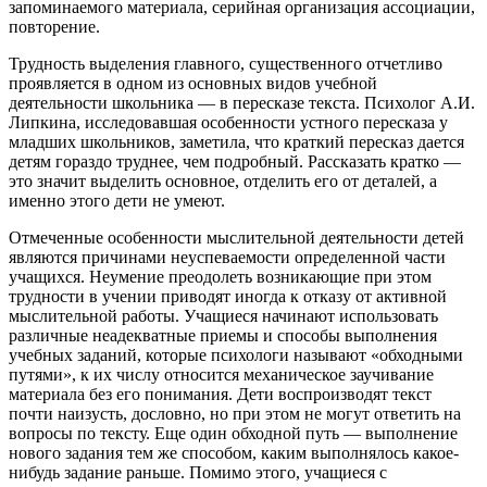
запоминаемого материала, серийная организация ассоциации,
повторение.
Трудность выделения главного, существенного отчетливо
проявляется в одном из основных видов учебной
деятельности школьника — в пересказе текста. Психолог А.И.
Липкина, исследовавшая особенности устного пересказа у
младших школьников, заметила, что краткий пересказ дается
детям гораздо труднее, чем подробный. Рассказать кратко —
это значит выделить основное, отделить его от деталей, а
именно этого дети не умеют.
Отмеченные особенности мыслительной деятельности детей
являются причинами неуспеваемости определенной части
учащихся. Неумение преодолеть возникающие при этом
трудности в учении приводят иногда к отказу от активной
мыслительной работы. Учащиеся начинают использовать
различные неадекватные приемы и способы выпол­нения
учебных заданий, которые психологи называют «обходными
путями», к их числу относится механическое заучивание
материала без его понимания. Дети воспроизводят текст
почти наизусть, дословно, но при этом не могут ответить на
вопросы по тексту. Еще один обходной путь — выполнение
нового задания тем же способом, каким выполнялось какое-
нибудь задание раньше. Помимо этого, учащиеся с