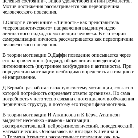
целевых состояний», видов удовлетворения или результатов.
Мотив достижения рассматривается как первопричина
человеческого поведения.
Г.Олпорт в своей книге «Личность» как представитель
«персоналистического» направления выдвинул идею
личностного подхода к мотивации человека. В его теории
самореализации личность рассматривается как первопричина
человеческого поведения.
В теории мотивации Э.Даффи поведение описывается через
его направленность (подход, общая линия поведения) и
интенсивность (внутреннее возбуждение и активность). При
определении мотивации необходимо определить активацию и
её направление.
Д.Берлайн разработал сложную систему мотивации, согласно
которой потребность определяет ответы организма. Но сама
потребность у него тесно связана с потенциалом возбуждения
первичных структур, и поэтому его теория физиологична.
В теории мотивации И.Аткинсона и К.Бёрча Аткинсон
выделяет несколько «языков» мотивации:
экспериментальный, нейрофизиологический, поведенческий,
математический. Основываясь на взглядах К.Левина и
Э.Толмена Аткинсон рассматривает поведение как, во-