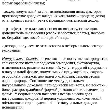
форму заработной платы;
- доход, получаемый за счет использования иных факторов
производства: доход от владения капиталом - процент, доход
от владения землёй - рента, предпринимательский доход;
- трансфертные платежи: пенсия по возрасту, стипендия,
дополнительные пособия (сверх заработной платы), пособие
по безработице, пособия на детей и т.д.;
- доходы, получаемые от занятости в неформальном секторе
экономики.
Натуральные доходы
населения – все поступления продуктов
сельского хозяйства: продуктов земледелия, скотоводства,
птицеводства; различных изделий, услуг и другой продукции
в натуральной форме, получаемых с приусадебных, садово-
огородных участков, домашнего хозяйства, самозаготовки
даров природы. Соотношение между денежными и
натуральными доходами периодически меняется, но всё-таки,
более распространённой формой доходов является денежная
форма. У бедных слоёв населения всегда высока доля
натуральных доходов. В период ухудшения экономической
обстановки в стране удельный вес натуральных доходов
повышается.