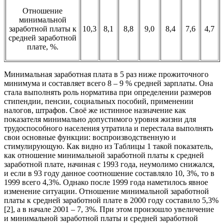
Отношение
минимальной
заработной платы к
10,3
8,1
8,8
9,0
8,4
7,6
4,7
средней заработной
плате, %.
Минимальная заработная плата в 5 раз ниже прожиточного
минимума и составляет всего 8 – 9 % средней зарплаты. Она
стала выполнять роль норматива при определении размеров
стипендии, пенсии, социальных пособий, применении
налогов, штрафов. Своё же истинное назначение как
показателя минимально допустимого уровня жизни для
трудоспособного населения утратила и перестала выполнять
свои основные функции: воспроизводственную и
стимулирующую. Как видно из Таблицы 1 такой показатель,
как отношение минимальной заработной платы к средней
заработной плате, начиная с 1993 года, неумолимо снижался,
и если в 93 году данное соотношение составляло 10, 3%, то в
1999 всего 4,3%. Однако после 1999 года наметилось явное
изменение ситуации. Отношение минимальной заработной
платы к средней заработной плате в 2000 году составило 5,3%
[2], а в начале 2001 – 7, 3%. При этом произошло увеличение
и минимальной заработной платы и средней заработной