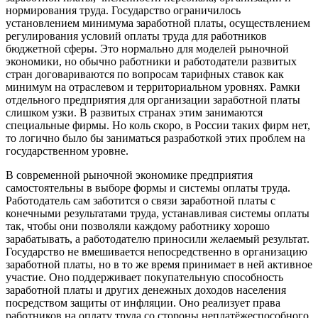
нормирования труда. Государство ограничилось
установлением минимума заработной платы, осуществлением
регулирования условий оплаты труда для работников
бюджетной сферы. Это нормально для моделей рыночной
экономики, но обычно работники и работодатели развитых
стран договариваются по вопросам тарифных ставок как
минимум на отраслевом и территориальном уровнях. Рамки
отдельного предприятия для организации заработной платы
слишком узки. В развитых странах этим занимаются
специальные фирмы. Но коль скоро, в России таких фирм нет,
то логично было бы заниматься разработкой этих проблем на
государственном уровне.
В современной рыночной экономике предприятия
самостоятельны в выборе формы и системы оплаты труда.
Работодатель сам заботится о связи заработной платы с
конечными результатами труда, устанавливая системы оплаты
так, чтобы они позволяли каждому работнику хорошо
зарабатывать, а работодателю приносили желаемый результат.
Государство не вмешивается непосредственно в организацию
заработной платы, но в то же время принимает в ней активное
участие. Оно поддерживает покупательную способность
заработной платы и других денежных доходов населения
посредством защиты от инфляции. Оно реализует права
работников на оплату труда со стороны неплатёжеспособного