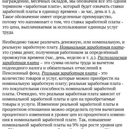
награждений, месячных окладов, мы обозначим все это одним
термином «заработная плата», который будет означать ставки
заработной платы в единицу времени - за час, день и т. д.
Такое обозначение имеет определенные преимуще­ство,
потому что напоминает о том, что ставка заработной платы -
это цена, выплачиваемая за ис­пользование единицы услуг
труда.
Необходимо также различать денеж­ную, или номинальную, и
реальную заработную пла­ту.
Номинальная заработная плата
-
это сумма денег, полученная работником за определённый
промежуток времени (час, день, неделю и т. д.).
Располагаемая
заработная плата
– это сумма оплаты труда за вычетом
подоходного налога и обязательных отчислений в
Пенсионный фонд.
Реальная заработная плата
- это
количест­во товаров и услуг, которые можно приобрести на
номинальную заработную плату; реальная заработ­ная плата -
это покупательная способность но­минальной заработной
платы. Очевидно, что реальная заработная плата зависит от
номинальной заработной платы и цен на приобретаемые
товары и услуги. Изменение реальной заработной платы в
процентном отноше­нии можно определить путем вычитания
процентно­го изменения в уровне цен из процентного измене­
ния в номинальной заработной плате. Так, повыше­ние
номинальной заработной платы на 9
%
при ро­сте уровня цен