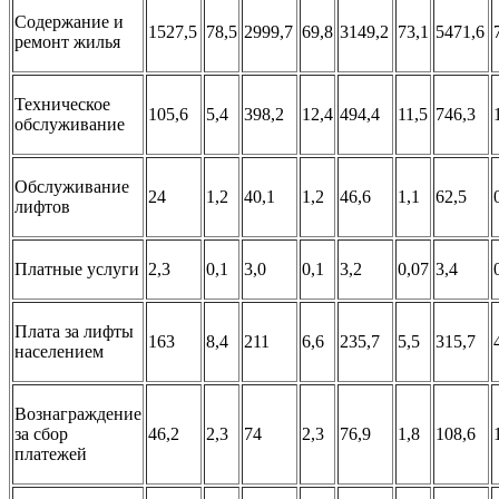
Содержание и
1527,5
78,5
2999,7
69,8
3149,2
73,1
5471,6
ремонт жилья
Техническое
105,6
5,4
398,2
12,4
494,4
11,5
746,3
обслуживание
Обслуживание
24
1,2
40,1
1,2
46,6
1,1
62,5
лифтов
Платные услуги
2,3
0,1
3,0
0,1
3,2
0,07
3,4
Плата за лифты
163
8,4
211
6,6
235,7
5,5
315,7
населением
Вознаграждение
за сбор
46,2
2,3
74
2,3
76,9
1,8
108,6
платежей