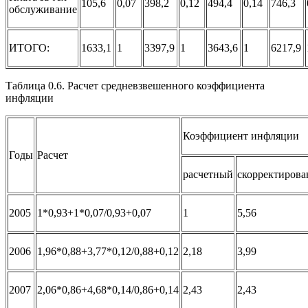
105,6
0,07
398,2
0,12
494,4
0,14
746,3
обслуживание
ИТОГО:
1633,1
1
3397,9
1
3643,6
1
6217,9
Таблица 0.6. Расчет средневзвешенного коэффициента
инфляции
Коэффициент инфляции
Годы
Расчет
расчетный
скорректиров
2005
1*0,93+1*0,07/0,93+0,07
1
5,56
2006
1,96*0,88+3,77*0,12/0,88+0,12
2,18
3,99
2007
2,06*0,86+4,68*0,14/0,86+0,14
2,43
2,43