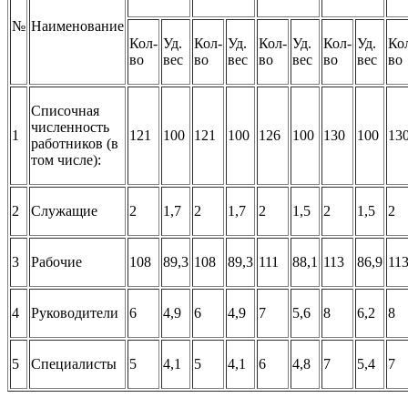
№
Наименование
Кол-
Уд.
Кол-
Уд.
Кол-
Уд.
Кол-
Уд.
Ко
во
вес
во
вес
во
вес
во
вес
во
Списочная
численность
1
121
100
121
100
126
100
130
100
13
работников (в
том числе):
2
Служащие
2
1,7
2
1,7
2
1,5
2
1,5
2
3
Рабочие
108
89,3
108
89,3
111
88,1
113
86,9
11
4
Руководители
6
4,9
6
4,9
7
5,6
8
6,2
8
5
Специалисты
5
4,1
5
4,1
6
4,8
7
5,4
7