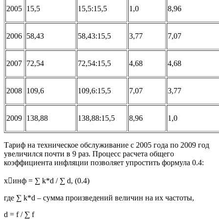
2005
15,5
15,5:15,5
1,0
8,96
2006
58,43
58,43:15,5
3,77
7,07
2007
72,54
72,54:15,5
4,68
4,68
2008
109,6
109,6:15,5
7,07
3,77
2009
138,88
138,88:15,5
8,96
1,0
Тариф на техническое обслуживание с 2005 года по 2009 год
увеличился почти в 9 раз. Процесс расчета общего
коэффициента инфляции позволяет упростить формула 0.4:
xинф = ∑ k*d / ∑ d, (0.4)
где ∑ k*d – сумма произведений величин на их частоты,
d = f / ∑ f