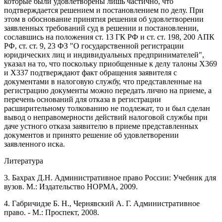
которые были удовлетворены лишь частично, что
подтверждается решением и постановлением по делу. При
этом в обоснование принятия решения об удовлетворении
заявленных требований суд в решении и постановлении,
сославшись на положения ст. 13 ГК РФ и ст. ст. 198, 200 АПК
РФ, ст. ст. 9, 23 ФЗ "О государственной регистрации
юридических лиц и индивидуальных предпринимателей",
указал на то, что поскольку приобщенные к делу талоны Х369
и Х337 подтверждают факт обращения заявителя с
документами в налоговую службу, что представленные на
регистрацию документы можно передать лично на приеме, а
перечень оснований для отказа в регистрации
расширительному толкованию не подлежат, то и был сделан
вывод о неправомерности действий налоговой службы при
даче устного отказа заявителю в приеме представленных
документов и принято решение об удовлетворении
заявленного иска.
Литература
3. Бахрах Д.Н. Административное право России: Учебник для
вузов. М.: Издательство НОРМА, 2009.
4. Габричидзе Б. Н., Чернявский А. Г. Административное
право. - М.: Проспект, 2008.