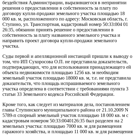
бездействия Администрации, выразившегося в непринятии
решения о предоставлении в собственность за плату по
договору купли-продажи земельного участка площадью 18
000 кв. м, расположенного по адресу: Московская область, г.
Ступино, ул. Транспортная, кадастровый номер 50:33:004 01
26:35, обязании принять решение о предоставлении в
собственность за плату названного земельного участка и
направить проект договора купли-продажи земельного
участка.
Суды первой и апелляционной инстанций пришли к выводу о
том, что ИП Сухоросова О.П. не представила доказательств,
подтверждающих, что для использования принадлежащего ей
объекта недвижимости площадью 1256 кв. м необходим
земельный участок площадью 18000 кв. м, т.е. не представила
доказательств, что площадь испрашиваемого земельного
участка определена в соответствии с требованиями пункта 3
статьи 33 Земельного кодекса Российской Федерации.
Кроме того, как следует из материалов дела, постановлением
главы Ступинского муниципального района от 21.10.2009 N
5789-п спорный земельный участок площадью 18 000 кв. м с
кадастровым номером 50:33:0040126:35 был разделен на 2
земельных участка: площадью 7000 кв. м для размещения
гаражного хозяйства, и площадью 11 000 кв. м для размещения