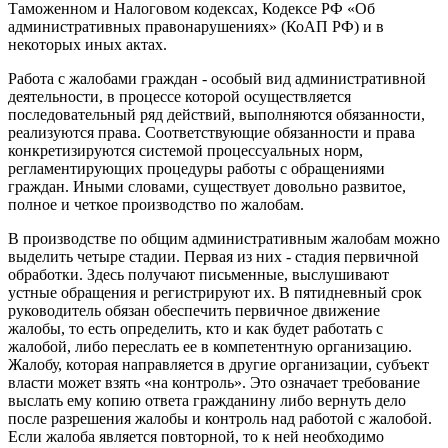
Таможенном и Налоговом кодексах, Кодексе РФ «Об
административных правонарушениях» (КоАП РФ) и в
некоторых иных актах.
Работа с жалобами граждан - особый вид административной
деятельности, в процессе которой осуществляется
последовательный ряд действий, выполняются обязанности,
реализуются права. Соответствующие обязанности и права
конкретизируются системой процессуальных норм,
регламентирующих процедуры работы с обращениями
граждан. Иными словами, существует довольно развитое,
полное и четкое производство по жалобам.
В производстве по общим административным жалобам можно
выделить четыре стадии. Первая из них - стадия первичной
обработки. Здесь получают письменные, выслушивают
устные обращения и регистрируют их. В пятидневный срок
руководитель обязан обеспечить первичное движение
жалобы, то есть определить, кто и как будет работать с
жалобой, либо переслать ее в компетентную организацию.
Жалобу, которая направляется в другие организации, субъект
власти может взять «на контроль». Это означает требование
выслать ему копию ответа гражданину либо вернуть дело
после разрешения жалобы и контроль над работой с жалобой.
Если жалоба является повторной, то к ней необходимо