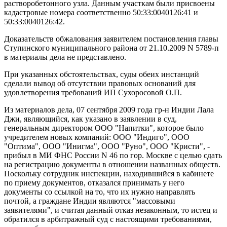
растворобетонного узла. Данным участкам были присвоены
кадастровые номера соответственно 50:33:0040126:41 и
50:33:0040126:42.
Доказательств обжалования заявителем постановления главы
Ступинского муниципального района от 21.10.2009 N 5789-п
в материалы дела не представлено.
При указанных обстоятельствах, суды обеих инстанций
сделали вывод об отсутствии правовых оснований для
удовлетворения требований ИП Сухоросовой О.П.
Из материалов дела, 07 сентября 2009 года гр-н Индии Лала
Джи, являющийся, как указано в заявлении в суд,
генеральным директором ООО "Напитки", которое было
учредителем новых компаний: ООО "Индиго", ООО
"Оптима", ООО "Инигма", ООО "Руно", ООО "Кристи", -
прибыл в МИ ФНС России N 46 по гор. Москве с целью сдать
на регистрацию документы в отношении названных обществ.
Поскольку сотрудник инспекции, находившийся в кабинете
по приему документов, отказался принимать у него
документы со ссылкой на то, что их нужно направлять
почтой, а граждане Индии являются "массовыми
заявителями", и считая данный отказ незаконным, то истец и
обратился в арбитражный суд с настоящими требованиями,