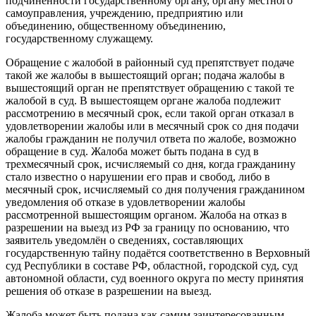
подчиненности государственному органу, органу местного
самоуправления, учреждению, предприятию или
объединению, общественному объединению,
государственному служащему.
Обращение с жалобой в районный суд препятствует подаче
такой же жалобы в вышестоящий орган; подача жалобы в
вышестоящий орган не препятствует обращению с такой те
жалобой в суд. В вышестоящем органе жалоба подлежит
рассмотрению в месячный срок, если такой орган отказал в
удовлетворении жалобы или в месячный срок со дня подачи
жалобы гражданин не получил ответа по жалобе, возможно
обращение в суд. Жалоба может быть подана в суд в
трехмесячный срок, исчисляемый со дня, когда гражданину
стало известно о нарушении его прав и свобод, либо в
месячный срок, исчисляемый со дня получения гражданином
уведомления об отказе в удовлетворении жалобы
рассмотренной вышестоящим органом. Жалоба на отказ в
разрешении на выезд из РФ за границу по основанию, что
заявитель уведомлён о сведениях, составляющих
государственную тайну подаётся соответственно в Верховный
суд Республики в составе РФ, областной, городской суд, суд
автономной области, суд военного округа по месту принятия
решения об отказе в разрешении на выезд.
Жалоба может быть подана как самим заинтересованным