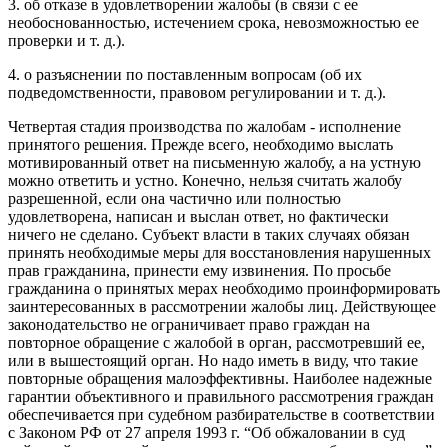
3. об отказе в удовлетворении жалобы (в связи с ее
необоснованностью, истечением срока, невозможностью ее
проверки и т. д.).
4. о разъяснении по поставленным вопросам (об их
подведомственности, правовом регулировании и т. д.).
Четвертая стадия производства по жалобам - исполнение
принятого решения. Прежде всего, необходимо выслать
мотивированный ответ на письменную жалобу, а на устную
можно ответить и устно. Конечно, нельзя считать жалобу
разрешенной, если она частично или полностью
удовлетворена, написан и выслан ответ, но фактически
ничего не сделано. Субъект власти в таких случаях обязан
принять необходимые меры для восстановления нарушенных
прав гражданина, принести ему извинения. По просьбе
гражданина о принятых мерах необходимо проинформировать
заинтересованных в рассмотрении жалобы лиц. Действующее
законодательство не ограничивает право граждан на
повторное обращение с жалобой в орган, рассмотревший ее,
или в вышестоящий орган. Но надо иметь в виду, что такие
повторные обращения малоэффективны. Наиболее надежные
гарантии объективного и правильного рассмотрения граждан
обеспечивается при судебном разбирательстве в соответствии
с Законом РФ от 27 апреля 1993 г. “Об обжаловании в суд