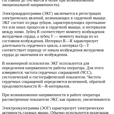
состоянии до 100 мВ/см и более при возникновении
эмоциональной напряженности).
Электрокардиограмма (ЭКГ) заключается в регистрации
электрических явлений, возникающих в сердечной мышце.
ЭКГ состоит из ряда зубцов, характеризующих протекание
тех или иных процессов в сердечной мышце, и интервалов
между ними. Зубец R соответствует моменту возбуждения
желудочков сердца, а зубец Т — моменту выхода их из
состояния возбуждения. Интервал R—R характеризует
длительность сердечного цикла, а интервал Q—Т
соответствует периоду от начала возбуждения желудочков
сердца до окончания их возбуждения.
В инженерной психологии ЭКГ используется для
определения напряженности работы оператора. Для этого
измеряются: частота сердечных сокращений (ЧСС),
систолический и гистографический показатели. Частота
сердечных сокращений определяется величиной, обратной
продолжительности R—R-интервалов.
При возникновении напряженности в работе оператора
рассмотренные показатели ЭКГ, как правило, увеличиваются.
Электроокулограмма (ЭОГ) характеризует электрическую
активность глазных мышц. Обычно используется раздельная