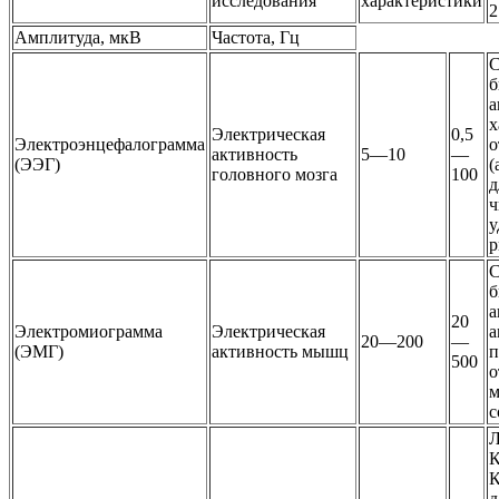
исследования
характеристики
2
Амплитуда, мкВ
Частота, Гц
С
б
а
х
Электрическая
0,5
Электроэнцефалограмма
о
активность
5—10
—
(ЭЭГ)
(
головного мозга
100
д
ч
у
р
С
б
а
20
Электромиограмма
Электрическая
а
20—200
—
(ЭМГ)
активность мышц
п
500
о
с
Л
К
К
д