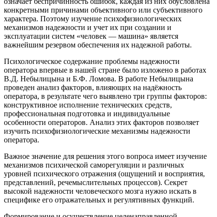
означает беспричинность ошибок, каждая из них обусловлена
конкретными причинами объективного или субъективного
характера. Поэтому изучение психофизиологических
механизмов надежности и учет их при создании и
эксплуатации систем «человек — машина» является
важнейшим резервом обеспечения их надежной работы.
Психологическое содержание проблемы надежности
оператора впервые в нашей стране было изложено в работах
В.Д. Небылицына и Б.Ф. Ломова. В работе Небылицына
проведен анализ факторов, влияющих на надёжность
оператора, в результате чего выявлено три группы факторов:
конструктивное исполнение технических средств,
профессиональная подготовка и индивидуальные
особенности операторов. Анализ этих факторов позволяет
изучить психофизиологические механизмы надежности
оператора.
Важное значение для решения этого вопроса имеет изучение
механизмов психической саморегуляции и различных
уровней психического отражения (ощущений и восприятия,
представлений, речемыслительных процессов). Секрет
высокой надежности человеческого мозга нужно искать в
специфике его отражательных и регулятивных функций.
Формирование и осуществление целенаправленной