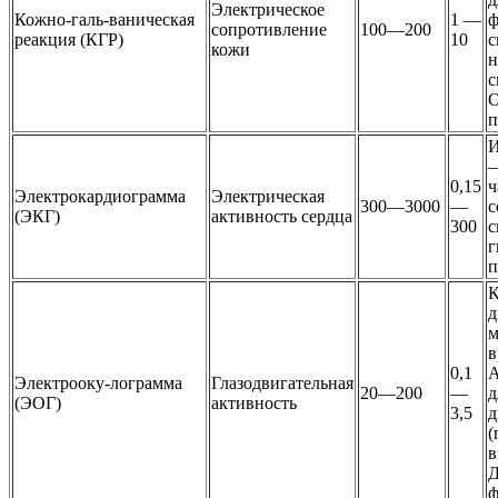
Электрическое
Кожно-галь-ваническая
1 —
ф
сопротивление
100—200
реакция (КГР)
10
с
кожи
н
с
О
п
И
—
0,15
ч
Электрокардиограмма
Электрическая
300—3000
—
с
(ЭКГ)
активность сердца
300
с
г
п
К
д
м
в
0,1
А
Электрооку-лограмма
Глазодвигательная
20—200
—
д
(ЭОГ)
активность
3,5
д
(
в
Д
ф