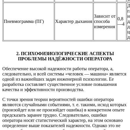
Д
г
Зависит от
и
0,8
Пневмограмма (ПГ)
Характер дыхания
способа
д
—4
измерения
д
ц
д
2. ПСИХОФИЗИОЛОГИЧЕСКИЕ АСПЕКТЫ
ПРОБЛЕМЫ НАДЁЖНОСТИ ОПЕРАТОРА
Обеспечение высокой надежности работы оператора, а,
следовательно, и всей системы «человек — машина» является
одной из важнейших задач инженерной психологии. Ее
разработка составляет существенное условие повышения
качества и эффективности производства.
С точки зрения теории вероятностей ошибки оператора
являются случайными событиями, т. е. такими, исход которых
(произойдет или не произойдет ошибка) в конкретном опыте
предсказать заранее трудно. Следовательно, ошибки
оператора носят статистический характер, на этом основано
определение выше показателей надежности. Однако это не