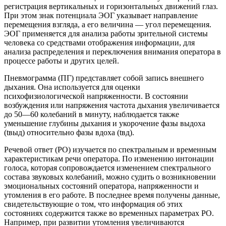
регистрация вертикальных и горизонтальных движений глаз.
При этом знак потенциала ЭОГ указывает направление
перемещения взгляда, а его величина — угол перемещения.
ЭОГ применяется для анализа работы зрительной системы
человека со средствами отображения информации, для
анализа распределения и переключения внимания оператора в
процессе работы и других целей.
Пневмограмма (ПГ) представляет собой запись внешнего
дыхания. Она используется для оценки
психофизиологической напряженности. В состоянии
возбуждения или напряжения частота дыхания увеличивается
до 50—60 колебаний в минуту, наблюдается также
уменьшение глубины дыхания и укорочение фазы выдоха
(tвыд) относительно фазы вдоха (tвд).
Речевой ответ (РО) изучается по спектральным и временным
характеристикам речи оператора. По изменению интонации
голоса, которая сопровождается изменением спектрального
состава звуковых колебаний, можно судить о возникновении
эмоциональных состояний оператора, напряженности и
утомления в его работе. В последнее время получены данные,
свидетельствующие о том, что информация об этих
состояниях содержится также во временных параметрах РО.
Например, при развитии утомления увеличиваются