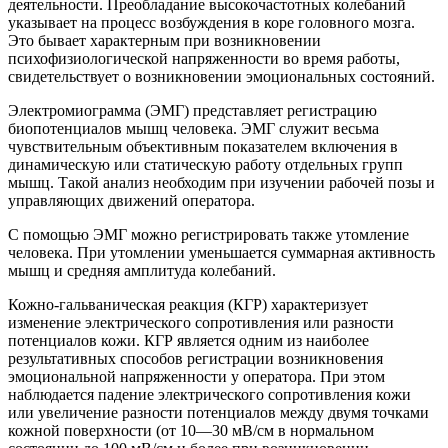
деятельности. Преобладание высокочастотных колебаний
указывает на процесс возбуждения в коре головного мозга.
Это бывает характерным при возникновении
психофизиологической напряженности во время работы,
свидетельствует о возникновении эмоциональных состояний.
Электромиограмма (ЭМГ) представляет регистрацию
биопотенциалов мышц человека. ЭМГ служит весьма
чувствительным объективным показателем включения в
динамическую или статическую работу отдельных групп
мышц. Такой анализ необходим при изучении рабочей позы и
управляющих движений оператора.
С помощью ЭМГ можно регистрировать также утомление
человека. При утомлении уменьшается суммарная активность
мышц и средняя амплитуда колебаний.
Кожно-гальваническая реакция (КГР) характеризует
изменение электрического сопротивления или разности
потенциалов кожи. КГР является одним из наиболее
результативных способов регистрации возникновения
эмоциональной напряженности у оператора. При этом
наблюдается падение электрического сопротивления кожи
или увеличение разности потенциалов между двумя точками
кожной поверхности (от 10—30 мВ/см в нормальном