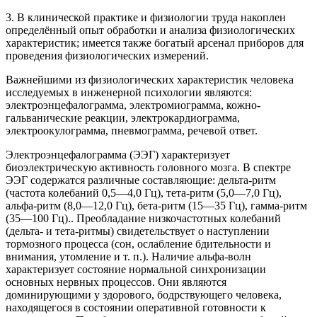
3. В клинической практике и физиологии труда накоплен
определённый опыт обработки и анализа физиологических
характеристик; имеется также богатый арсенал приборов для
проведения физиологических измерений.
Важнейшими из физиологических характеристик человека
исследуемых в инженерной психологии являются:
электроэнцефалограмма, электромиограмма, кожно-
гальванические реакции, электрокардиограмма,
электроокулограмма, пневмограмма, речевой ответ.
Электроэнцефалограмма (ЭЭГ) характеризует
биоэлектрическую активность головного мозга. В спектре
ЭЭГ содержатся различные составляющие: дельта-ритм
(частота колебаний 0,5—4,0 Гц), тета-ритм (5,0—7,0 Гц),
альфа-ритм (8,0—12,0 Гц), бета-ритм (15—35 Гц), гамма-ритм
(35—100 Гц).. Преобладание низкочастотных колебаний
(дельта- и тета-ритмы) свидетельствует о наступлении
тормозного процесса (сон, ослабление бдительности и
внимания, утомление и т. п.). Наличие альфа-волн
характеризует состояние нормальной синхронизации
основных нервных процессов. Они являются
доминирующими у здорового, бодрствующего человека,
находящегося в состоянии оперативной готовности к