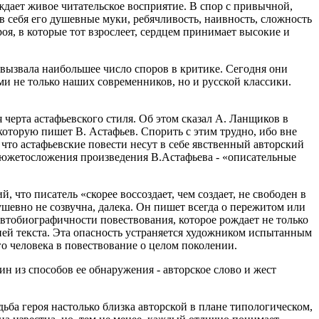
ждает живое читательское восприятие. В спор с привычной,
в себя его душевные муки, ребячливость, наивность, сложность
оя, в которые тот взрослеет, сердцем принимает высокие и
и вызвала наибольшее число споров в критике. Сегодня они
и не только наших современников, но и русской классики.
я черта астафьевского стиля. Об этом сказал А. Ланщиков в
которую пишет В. Астафьев. Спорить с этим трудно, ибо вне
 что астафьевские повести несут в себе явственный авторский
сюжетосложения произведения В.Астафьева - «описательные
 что писатель «скорее воссоздает, чем создает, не свободен в
ушевно не созвучна, далека. Он пишет всегда о пережитом или
 автобиографичности повествования, которое рождает не только
цией текста. Эта опасность устраняется художником испытанным
го человека в повествование о целом поколении.
н из способов ее обнаружения - авторское слово и жест
ьба героя настолько близка авторской в плане типологическом,