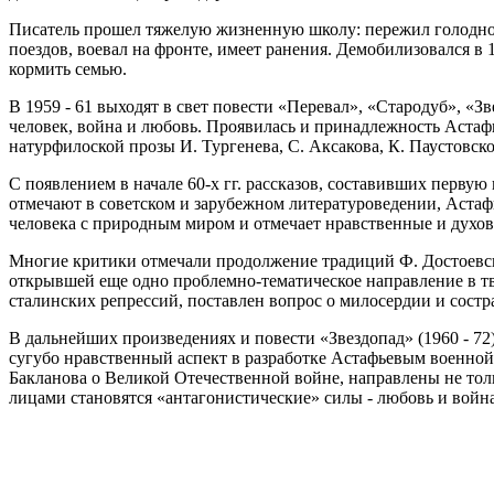
Писатель прошел тяжелую жизненную школу: пережил голодное 
поездов, воевал на фронте, имеет ранения. Демобилизовался в 
кормить семью.
В 1959 - 61 выходят в свет повести «Перевал», «Стародуб», «
человек, война и любовь. Проявилась и принадлежность Астафь
натурфилоской прозы И. Тургенева, С. Аксакова, К. Паустовск
С появлением в начале 60-х гг. рассказов, составивших перву
отмечают в советском и зарубежном литературоведении, Астаф
человека с природным миром и отмечает нравственные и духовн
Многие критики отмечали продолжение традиций Ф. Достоевског
открывшей еще одно проблемно-тематическое направление в твор
сталинских репрессий, поставлен вопрос о милосердии и сост
В дальнейших произведениях и повести «Звездопад» (1960 - 72)
сугубо нравственный аспект в разработке Астафьевым военной 
Бакланова о Великой Отечественной войне, направлены не тол
лицами становятся «антагонистические» силы - любовь и война