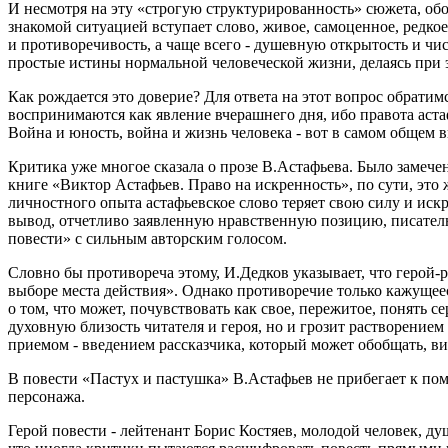
И несмотря на эту «строгую структурированность» сюжета, об
знакомой ситуацией вступает слово, живое, самоценное, редко
и противоречивость, а чаще всего - душевную открытость и чи
простые истины нормальной человеческой жизни, делаясь при 
Как рождается это доверие? Для ответа на этот вопрос обрати
воспринимаются как явление вчерашнего дня, ибо правота аста
Война и юность, война и жизнь человека - вот в самом общем 
Критика уже многое сказала о прозе В.Астафьева. Было замечен
книге «Виктор Астафьев. Право на искренность», по сути, это 
личностного опыта астафьевское слово теряет свою силу и искр
вывод, отчетливо заявленную нравственную позицию, писател
повести» с сильным авторским голосом.
Словно бы противореча этому, И.Дедков указывает, что герой-р
выборе места действия». Однако противоречие только кажущеес
о том, что может, почувствовать как свое, пережитое, понять
духовную близость читателя и героя, но и грозит растворение
приемом - введением рассказчика, который может обобщать, ви
В повести «Пастух и пастушка» В.Астафьев не прибегает к помо
персонажа.
Герой повести - лейтенант Борис Костяев, молодой человек, ду