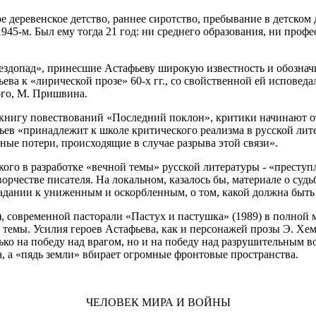
деревенское детство, раннее сиротство, пребывание в детском 
1945-м. Был ему тогда 21 год: ни среднего образования, ни проф
Звездопад», принесшие Астафьеву широкую известность и обознач
ева к «лирической прозе» 60-х гг., со свойственной ей исповед
ого, М. Пришвина.
ю книгу повествований «Последний поклон», критики начинают о
ьев «принадлежит к школе критического реализма в русской ли
ые потери, происходящие в случае разрыва этой связи».
о в разработке «вечной темы» русской литературы - «преступлен
честве писателя. На локальном, казалось бы, материале о судьб
радании к униженным и оскорбленным, о том, какой должна быть
, современной пасторали «Пастух и пастушка» (1989) в полной м
темы. Усилия героев Астафьева, как и персонажей прозы Э. Хеми
ько на победу над врагом, но и на победу над разрушительным
, а «пядь земли» вбирает огромные фронтовые пространства.
ЧЕЛОВЕК МИРА И ВОЙНЫ