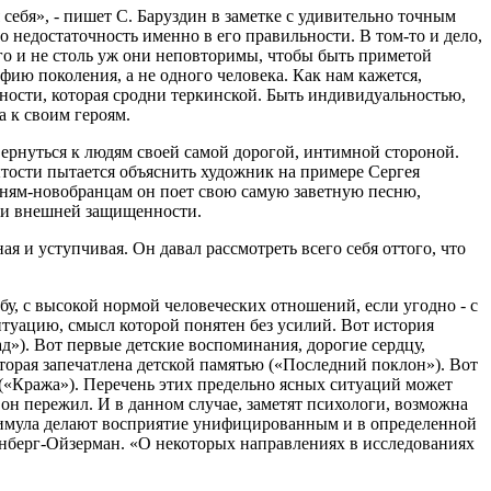
себя», - пишет С. Баруздин в заметке с удивительно точным
недостаточность именно в его правильности. В том-то и дело,
го и не столь уж они неповторимы, чтобы быть приметой
афию поколения, а не одного человека. Как нам кажется,
ности, которая сродни теркинской. Быть индивидуальностью,
а к своим героям.
вернуться к людям своей самой дорогой, интимной стороной.
ытости пытается объяснить художник на примере Сергея
рням-новобранцам он поет свою самую заветную песню,
а и внешней защищенности.
ая и уступчивая. Он давал рассмотреть всего себя оттого, что
ьбу, с высокой нормой человеческих отношений, если угодно - с
туацию, смысл которой понятен без усилий. Вот история
ад»). Вот первые детские воспоминания, дорогие сердцу,
орая запечатлена детской памятью («Последний поклон»). Вот
у («Кража»). Перечень этих предельно ясных ситуаций может
 он пережил. И в данном случае, заметят психологи, возможна
 стимула делают восприятие унифицированным и в определенной
нберг-Ойзерман. «О некоторых направлениях в исследованиях