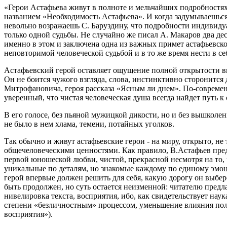
«Герои Астафьева живут в полноте и мельчайших подробностях 
названием «Необходимость Астафьева». И когда задумываешься
невольно возражаешь С. Баруздину, что подробности индивиду
только одной судьбы. Не случайно же писал А. Макаров два дес
именно в этом и заключена одна из важных примет астафьевск
неповторимой человеческой судьбой и в то же время нести в се
Астафьевский герой оставляет ощущение полной открытости вну
Он не боится чужого взгляда, слова, инстинктивно сторонится
Митрофановича, героя рассказа «Ясным ли днем». По-современ
уверенный, что чистая человеческая душа всегда найдет путь 
В его голосе, без пьяной мужицкой дикости, но и без вышколенн
не было в нем хлама, темени, потайных уголков.
Так обычно и живут астафьевские герои - на миру, открыто, не 
общечеловеческими ценностями. Как правило, В.Астафьев пред
первой юношеской любви, чистой, прекрасной несмотря на то, ч
уникальные по деталям, но знакомые каждому по единому эмоц
герой впервые должен решить для себя, какую дорогу он выбере
быть продолжен, но суть остается неизменной: читателю предла
нивелировка текста, восприятия, ибо, как свидетельствует на
степени «безличностным» процессом, уменьшение влияния пол
восприятия»).