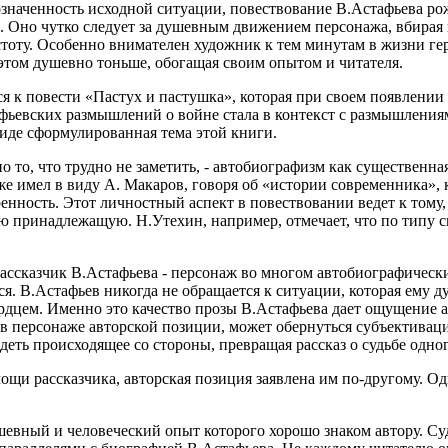
означенность исходной ситуации, повествование В.Астафьева ро
е. Оно чутко следует за душевным движением персонажа, вбирая 
стоту. Особенно внимателен художник к тем минутам в жизни гер
этом душевно тоньше, обогащая своим опытом и читателя.
мся к повести «Пастух и пастушка», которая при своем появлени
фьевских размышлений о войне стала в контекст с размышлениям
виде сформулированная тема этой книги.
о то, что трудно не заметить, - автобиографизм как существенна
же имел в виду А. Макаров, говоря об «истории современника», 
енность. Этот личностный аспект в повествовании ведет к тому,
ю принадлежащую. Н.Утехин, например, отмечает, что по типу 
ассказчик В.Астафьева - персонаж во многом автобиографический,
я. В.Астафьев никогда не обращается к ситуации, которая ему д
 сердцем. Именно это качество прозы В.Астафьева дает ощущение
м в персонаже авторской позиции, может обернуться субъектива
деть происходящее со стороны, превращая рассказ о судьбе одно
щи рассказчика, авторская позиция заявлена им по-другому. Оди
шевный и человеческий опыт которого хорошо знаком автору. Суд