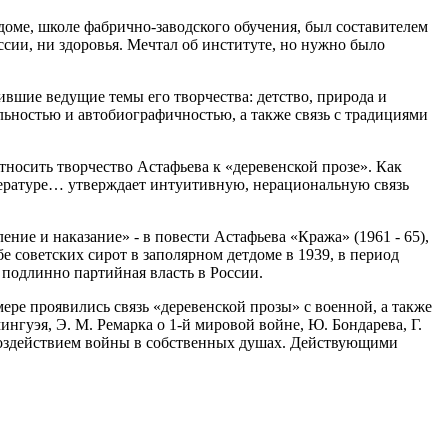
доме, школе фабрично-заводского обучения, был составителем
ессии, ни здоровья. Мечтал об институте, но нужно было
ившие ведущие темы его творчества: детство, природа и
альностью и автобиографичностью, а также связь с традициями
тносить творчество Астафьева к «деревенской прозе». Как
тературе… утверждает интуитивную, нерациональную связь
ие и наказание» - в повести Астафьева «Кража» (1961 - 65),
е советских сирот в заполярном детдоме в 1939, в период
 подлинно партийная власть в России.
ере проявились связь «деревенской прозы» с военной, а также
нгуэя, Э. М. Ремарка о 1-й мировой войне, Ю. Бондарева, Г.
 воздействием войны в собственных душах. Действующими