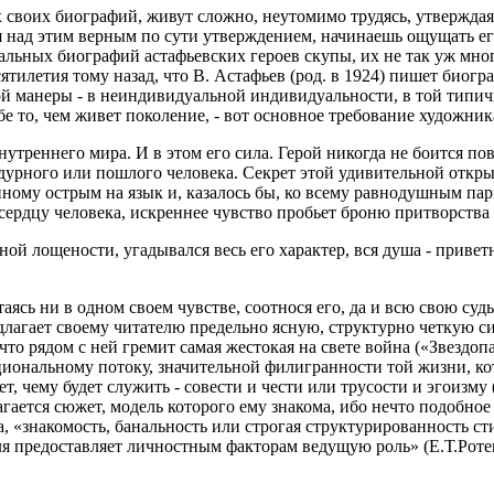
своих биографий, живут сложно, неутомимо трудясь, утверждая 
 над этим верным по сути утверждением, начинаешь ощущать его 
альных биографий астафьевских героев скупы, их не так уж мно
ятилетия тому назад, что В. Астафьев (род. в 1924) пишет биогр
ой манеры - в неиндивидуальной индивидуальности, в той типич
бе то, чем живет поколение, - вот основное требование художник
треннего мира. И в этом его сила. Герой никогда не боится по
 дурного или пошлого человека. Секрет этой удивительной откр
ному острым на язык и, казалось бы, ко всему равнодушным па
к сердцу человека, искреннее чувство пробьет броню притворств
ой лощености, угадывался весь его характер, вся душа - приветн
таясь ни в одном своем чувстве, соотнося его, да и всю свою суд
лагает своему читателю предельно ясную, структурно четкую си
то рядом с ней гремит самая жестокая на свете война («Звездоп
иональному потоку, значительной филигранности той жизни, кот
т, чему будет служить - совести и чести или трусости и эгоизм
гается сюжет, модель которого ему знакома, ибо нечто подобное
ука, «знакомость, банальность или строгая структурированность
я предоставляет личностным факторам ведущую роль» (Е.Т.Роте