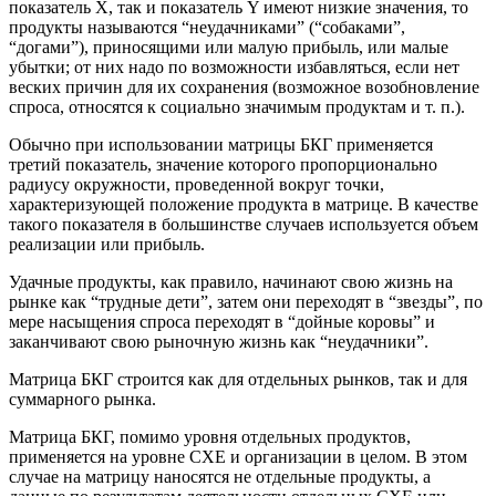
показатель Х, так и показатель Y имеют низкие значения, то
продукты называются “неудачниками” (“собаками”,
“догами”), приносящими или малую прибыль, или малые
убытки; от них надо по возможности избавляться, если нет
веских причин для их сохранения (возможное возобновление
спроса, относятся к социально значимым продуктам и т. п.).
Обычно при использовании матрицы БКГ применяется
третий показатель, значение которого пропорционально
радиусу окружности, проведенной вокруг точки,
характеризующей положение продукта в матрице. В качестве
такого показателя в большинстве случаев используется объем
реализации или прибыль.
Удачные продукты, как правило, начинают свою жизнь на
рынке как “трудные дети”, затем они переходят в “звезды”, по
мере насыщения спроса переходят в “дойные коровы” и
заканчивают свою рыночную жизнь как “неудачники”.
Матрица БКГ строится как для отдельных рынков, так и для
суммарного рынка.
Матрица БКГ, помимо уровня отдельных продуктов,
применяется на уровне СХЕ и организации в целом. В этом
случае на матрицу наносятся не отдельные продукты, а