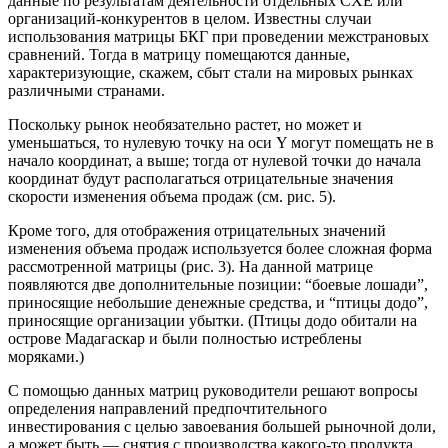
данные по результатам деятельности отдельных СХЕ или
организаций-конкурентов в целом. Известны случаи
использования матрицы БКГ при проведении межстрановых
сравнений. Тогда в матрицу помещаются данные,
характеризующие, скажем, сбыт стали на мировых рынках
различными странами.
Поскольку рынок необязательно растет, но может и
уменьшаться, то нулевую точку на оси Y могут помещать не в
начало координат, а выше; тогда от нулевой точки до начала
координат будут располагаться отрицательные значения
скорости изменения объема продаж (см. рис. 5).
Кроме того, для отображения отрицательных значений
изменения объема продаж используется более сложная форма
рассмотренной матрицы (рис. 3). На данной матрице
появляются две дополнительные позиции: “боевые лошади”,
приносящие небольшие денежные средства, и “птицы додо”,
приносящие организации убытки. (Птицы додо обитали на
острове Мадагаскар и были полностью истреблены
моряками.)
С помощью данных матриц руководители решают вопросы
определения направлений предпочтительного
инвестирования с целью завоевания большей рыночной доли,
а может быть — снятия с производства какого-то продукта.