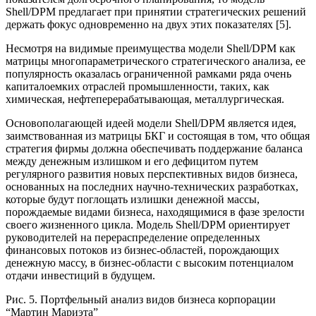
Shell/DPM предлагает при принятии стратегических решений
держать фокус одновременно на двух этих показателях [5].
Несмотря на видимые преимущества модели Shell/DPM как
матрицы многопараметрического стратегического анализа, ее
популярность оказалась ограниченной рамками ряда очень
капиталоемких отраслей промышленности, таких, как
химическая, нефтеперерабатывающая, металлургическая.
Основополагающей идеей модели Shell/DPM является идея,
заимствованная из матрицы БКГ и состоящая в том, что общая
стратегия фирмы должна обеспечивать поддержание баланса
между денежным излишком и его дефицитом путем
регулярного развития новых перспективных видов бизнеса,
основанных на последних научно-технических разработках,
которые будут поглощать излишки денежной массы,
порождаемые видами бизнеса, находящимися в фазе зрелости
своего жизненного цикла. Модель Shell/DPM ориентирует
руководителей на перераспределение определенных
финансовых потоков из бизнес-областей, порождающих
денежную массу, в бизнес-области с высоким потенциалом
отдачи инвестиций в будущем.
Рис. 5. Портфельный анализ видов бизнеса корпорации
“Мартин Мариэта”