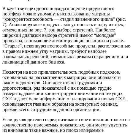
В качестве еще одного подхода к оценке продуктового
портфеля можно упомянуть использование матрицы
“конкурентоспособность — стадия жизненного цикла” (рис.
7). Анализируемые продукты могут попасть в одну из трех,
отмеченных на рис. 7, зон выбора стратегий. Наиболее
широкий диапазон выбора стратегий имеют “молодые”
продукты, занимающие доминирующие позиции на рынке.
“Старые”, неконкурентоспособные продукты, расположенные
в правом нижнем углу матрицы, требуют наиболее
радикальных решений, связанных с резким сокращением или
ликвидацией данного бизнеса.
Несмотря на всю привлекательность подобных подходов,
основанных на рассмотренных матрицах, они обладают и
рядом недостатков. Они достаточно трудоемки и
дорогостоящи, ряд показателей с их помощью трудно
измерить, далее они концентрируют внимание на текущих
СХЕ и дают мало информации о планировании новых СХЕ,
основываются главным образом на экспертных оценках,
прежде всего сотрудников данной организации.
Если руководители сосредотачивают свое внимание только на
количественно измеряемых показателях, они могут упустить
из внимания такие важные, но плохо измеряемые