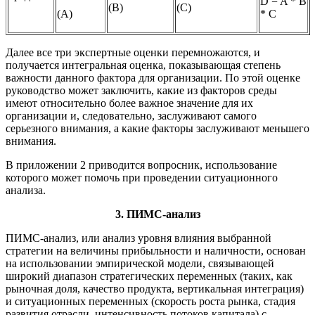
D = A * B
(В)
(С)
(А)
* C
Далее все три экспертные оценки перемножаются, и
получается интегральная оценка, показывающая степень
важности данного фактора для организации. По этой оценке
руководство может заключить, какие из факторов среды
имеют относительно более важное значение для их
организации и, следовательно, заслуживают самого
серьезного внимания, а какие факторы заслуживают меньшего
внимания.
В приложении 2 приводится вопросник, использование
которого может помочь при проведении ситуационного
анализа.
3. ПИМС-анализ
ПИМС-анализ, или анализ уровня влияния выбранной
стратегии на величины прибыльности и наличности, основан
на использовании эмпирической модели, связывающей
широкий диапазон стратегических переменных (таких, как
рыночная доля, качество продукта, вертикальная интеграция)
и ситуационных переменных (скорость роста рынка, стадия
развития отрасли, интенсивность потоков капитала) с