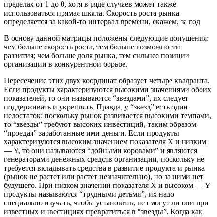
пределах от 1 до 0, хотя в ряде случаев может также
использоваться прямая шкала. Скорость роста рынка
определяется за какой-то интервал времени, скажем, за год.
В основу данной матрицы положены следующие допущения:
чем больше скорость роста, тем больше возможности
развития; чем больше доля рынка, тем сильнее позиции
организации в конкурентной борьбе.
Пересечение этих двух координат образует четыре квадранта.
Если продукты характеризуются высокими значениями обоих
показателей, то они называются “звездами”, их следует
поддерживать и укреплять. Правда, у “звезд” есть один
недостаток: поскольку рынок развивается высокими темпами,
то “звезды” требуют высоких инвестиций, таким образом
“проедая” заработанные ими деньги. Если продукты
характеризуются высоким значением показателя Х и низким
— Y, то они называются “дойными коровами” и являются
генераторами денежных средств организации, поскольку не
требуется вкладывать средства в развитие продукта и рынка
(рынок не растет или растет незначительно), но за ними нет
будущего. При низком значении показателя Х и высоком — Y
продукты называются “трудными детьми”, их надо
специально изучать, чтобы установить, не смогут ли они при
известных инвестициях превратиться в “звезды”. Когда как