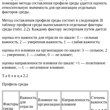
помощью метода составления профиля среды удается оценить
относительную значимость для организации отдельных
факторов среды.
Метод составления профиля среды состоит в следующем. В
таблицу профиля среды выписываются отдельные факторы
среды (табл. 2.2). Каждому фактору экспертным путем дается:
оценка его важности для отрасли по шкале: 3 — сильная
важность, 2 — умеренная важность, 1 — слабая важность;
оценка его влияния на организацию по шкале: 3 — сильное, 2
— умеренное, 1 — слабое, 0 — не влияет;
оценка направленности влияния по шкале: +1 — позитивное
влияние, —1 — негативное влияние.
Т а б л и ц а 2.2
Профиль среды
Важность
Степень
Влияние на
Направленность
для
важности
Факторы
организацию
влияния
отрасли
среды