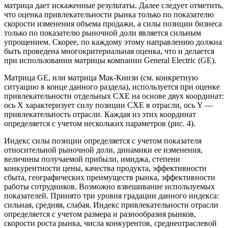
матрица дает искаженные результаты. Далее следует отметить,
что оценка привлекательности рынка только по показателю
скорости изменения объема продажи, а силы позиции бизнеса
только по показателю рыночной доли является сильным
упрощением. Скорее, по каждому этому направлению должна
быть проведена многокритериальная оценка, что и делается
при использовании матрицы компании General Electric (GE).
Матрица GE, или матрица Мак-Кинзи (см. конкретную
ситуацию в конце данного раздела), используется при оценке
привлекательности отдельных СХЕ на основе двух координат:
ось Х характеризует силу позиции СХЕ в отрасли, ось Y —
привлекательность отрасли. Каждая из этих координат
определяется с учетом нескольких параметров (рис. 4).
Индекс силы позиции определяется с учетом показателя
относительной рыночной доли, динамики ее изменения,
величины получаемой прибыли, имиджа, степени
конкурентности цены, качества продукта, эффективности
сбыта, географических преимуществ рынка, эффективности
работы сотрудников. Возможно взвешивание используемых
показателей. Принято три уровня градации данного индекса:
сильная, средняя, слабая. Индекс привлекательности отрасли
определяется с учетом размера и разнообразия рынков,
скорости роста рынка, числа конкурентов, среднеотраслевой