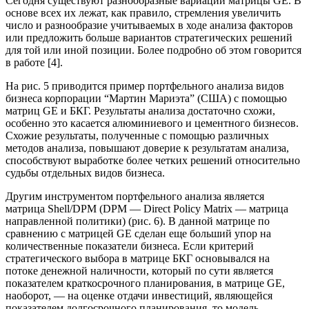
Сегодня существуют разнообразные вариации матрицы GE. В
основе всех их лежат, как правило, стремления увеличить
число и разнообразие учитываемых в ходе анализа факторов
или предложить больше вариантов стратегических решений
для той или иной позиции. Более подробно об этом говорится
в работе [4].
На рис. 5 приводится пример портфельного анализа видов
бизнеса корпорации “Мартин Мариэта” (США) с помощью
матриц GE и БКГ. Результаты анализа достаточно схожи,
особенно это касается алюминиевого и цементного бизнесов.
Схожие результаты, полученные с помощью различных
методов анализа, повышают доверие к результатам анализа,
способствуют выработке более четких решений относительно
судьбы отдельных видов бизнеса.
Другим инструментом портфельного анализа является
матрица Shell/DPM (DPM — Direct Policy Matrix — матрица
направленной политики) (рис. 6). В данной матрице по
сравнению с матрицей GE сделан еще больший упор на
количественные показатели бизнеса. Если критерий
стратегического выбора в матрице БКГ основывался на
потоке денежной наличности, который по сути является
показателем краткосрочного планирования, в матрице GE,
наоборот, — на оценке отдачи инвестиций, являющейся
показателем долгосрочного планирования, то модель