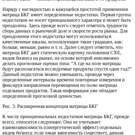
Наряду с наглядностью и кажущейся простотой применения
матрица БКГ имеет определенные недостатки. Первая группа
недостатков не носит принциального характера и может быть
преодолена. Здесь прежде всего следует отметить трудности
сбора данных о рыночной доле и скорости роста рынка. Для
преодоления этого недостатка могут использоваться
качественные шкалы, использующие такие градации, как:
больше, меньше, равно и т. п. Далее следует отметить, что
матрица БКГ дает статическую картину положения СХЕ,
видов бизнеса на рынке, на основе которой невозможно
делать прогнозные оценки типа: “А где на поле матрицы
будут располагаться исследуемые продукты спустя один год?”
Данный недостаток можно уменьшить, проводя через
определенные интервалы времени повторные измерения и
фиксируя направления перемещения по полю матрицы
отдельных продуктов, Такая информация уже обладает
определенной прогнозной ценностью.
Рис. 3. Расширенная концепция матрицы БКГ
К числу принципиальных недостатков матрицы БКГ, прежде
всего, относится следующее. Она не учитывает
взаимозависимость (синергетический эффект) отдельных
видов бизнеса: если такая зависимость существует, данная