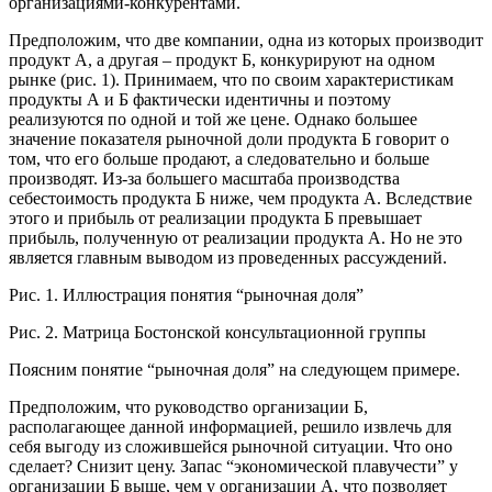
организациями-конкурентами.
Предположим, что две компании, одна из которых производит
продукт А, а другая – продукт Б, конкурируют на одном
рынке (рис. 1). Принимаем, что по своим характеристикам
продукты А и Б фактически идентичны и поэтому
реализуются по одной и той же цене. Однако большее
значение показателя рыночной доли продукта Б говорит о
том, что его больше продают, а следовательно и больше
производят. Из-за большего масштаба производства
себестоимость продукта Б ниже, чем продукта А. Вследствие
этого и прибыль от реализации продукта Б превышает
прибыль, полученную от реализации продукта А. Но не это
является главным выводом из проведенных рассуждений.
Рис. 1. Иллюстрация понятия “рыночная доля”
Рис. 2. Матрица Бостонской консультационной группы
Поясним понятие “рыночная доля” на следующем примере.
Предположим, что руководство организации Б,
располагающее данной информацией, решило извлечь для
себя выгоду из сложившейся рыночной ситуации. Что оно
сделает? Снизит цену. Запас “экономической плавучести” у
организации Б выше, чем у организации А, что позволяет